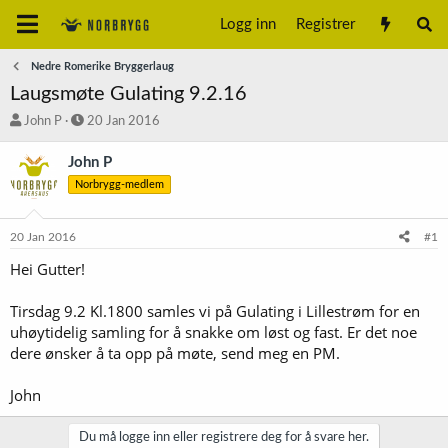
Logg inn
Registrer
Nedre Romerike Bryggerlaug
Laugsmøte Gulating 9.2.16
T
S
John P
20 Jan 2016
r
t
å
a
John P
d
r
Norbrygg-medlem
s
t
t
d
a
a
20 Jan 2016
#1
r
t
t
o
Hei Gutter!
e
r
Tirsdag 9.2 Kl.1800 samles vi på Gulating i Lillestrøm for en
uhøytidelig samling for å snakke om løst og fast. Er det noe
dere ønsker å ta opp på møte, send meg en PM.
John
Du må logge inn eller registrere deg for å svare her.