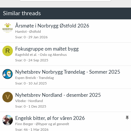
Similar threads
Årsmøte i Norbrygg Østfold 2026
Hamlot
Østfold
Svar
0
29 Jan 2026
Fokusgruppe om maltet bygg
R
Ragnhild et al.
Oslo og Akershus
Svar
0
24 Sep 2025
Nyhetsbrev Norbrygg Trøndelag - Sommer 2025
Espen Breivik
Trøndelag
Svar
0
10 Jul 2025
Nyhetsbrev Nordland - desember 2025
V
Vibeke
Nordland
Svar
0
1 Des 2025
Engelsk bitter, øl for våren 2026
l
Finn Berger
Øltyper og øl generelt
Svar
46
1 Mar 2026
i