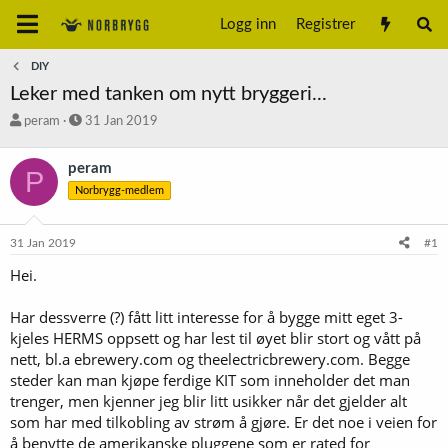
Logg inn
Registrer
DIY
Leker med tanken om nytt bryggeri...
T
S
peram
31 Jan 2019
r
t
å
a
peram
P
d
r
Norbrygg-medlem
s
t
t
d
a
a
31 Jan 2019
#1
r
t
t
o
Hei.
e
r
Har dessverre (?) fått litt interesse for å bygge mitt eget 3-
kjeles HERMS oppsett og har lest til øyet blir stort og vått på
nett, bl.a ebrewery.com og theelectricbrewery.com. Begge
steder kan man kjøpe ferdige KIT som inneholder det man
trenger, men kjenner jeg blir litt usikker når det gjelder alt
som har med tilkobling av strøm å gjøre. Er det noe i veien for
å benytte de amerikanske pluggene som er rated for