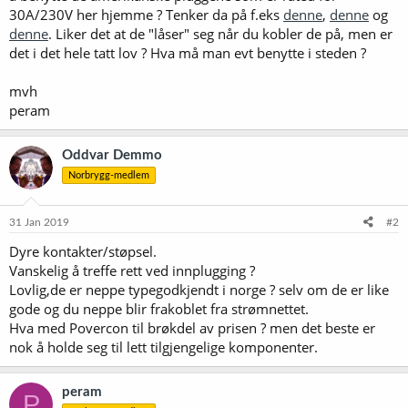
30A/230V her hjemme ? Tenker da på f.eks
denne
,
denne
og
denne
. Liker det at de "låser" seg når du kobler de på, men er
det i det hele tatt lov ? Hva må man evt benytte i steden ?
mvh
peram
Oddvar Demmo
Norbrygg-medlem
31 Jan 2019
#2
Dyre kontakter/støpsel.
Vanskelig å treffe rett ved innplugging ?
Lovlig,de er neppe typegodkjendt i norge ? selv om de er like
gode og du neppe blir frakoblet fra strømnettet.
Hva med Povercon til brøkdel av prisen ? men det beste er
nok å holde seg til lett tilgjengelige komponenter.
peram
P