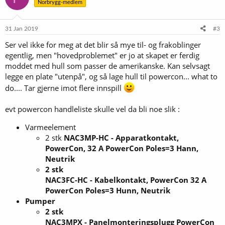
Norbrygg-medlem
31 Jan 2019
#3
Ser vel ikke for meg at det blir så mye til- og frakoblinger
egentlig, men "hovedproblemet" er jo at skapet er ferdig
moddet med hull som passer de amerikanske. Kan selvsagt
legge en plate "utenpå", og så lage hull til powercon... what to
do.... Tar gjerne imot flere innspill
evt powercon handleliste skulle vel da bli noe slik :
Varmeelement
2 stk
NAC3MP-HC - Apparatkontakt,
PowerCon, 32 A PowerCon Poles=3 Hann,
Neutrik
2 stk
NAC3FC-HC - Kabelkontakt, PowerCon 32 A
PowerCon Poles=3 Hunn, Neutrik
Pumper
2 stk
NAC3MPX - Panelmonteringsplugg PowerCon