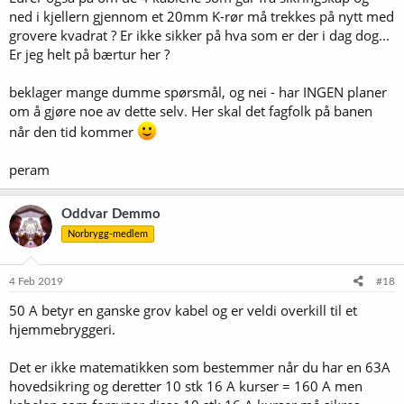
ned i kjellern gjennom et 20mm K-rør må trekkes på nytt med
grovere kvadrat ? Er ikke sikker på hva som er der i dag dog...
Er jeg helt på bærtur her ?
beklager mange dumme spørsmål, og nei - har INGEN planer
om å gjøre noe av dette selv. Her skal det fagfolk på banen
når den tid kommer
peram
Oddvar Demmo
Norbrygg-medlem
4 Feb 2019
#18
50 A betyr en ganske grov kabel og er veldi overkill til et
hjemmebryggeri.
Det er ikke matematikken som bestemmer når du har en 63A
hovedsikring og deretter 10 stk 16 A kurser = 160 A men