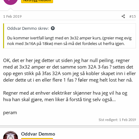
Norbrygg-medlem
1 Feb 2019
#15
Oddvar Demmo skrev:
Du kommer ivertfall langt med en 3x32 amper kurs, (greier meg evig
nok med 3x16A på 18kw) men så må det fordeles ut herfra igjen.
OK, det er her jeg detter ut siden jeg har null peiling. regner
med at 3x32 amper er det samme som 32A 3-fas ? settes det
opp egen stikk på 3fas 32A som jeg så kobler skapet inn i eller
deler dette ut i en eller flere 1 fas ? føler meg helt lost her nå.
Regner med at enhver elektriker skjønner hva jeg vil ha og
hva han skal gjøre, men liker å forstå ting selv også...
peram
Sist redigert:
1 Feb 2019
Oddvar Demmo