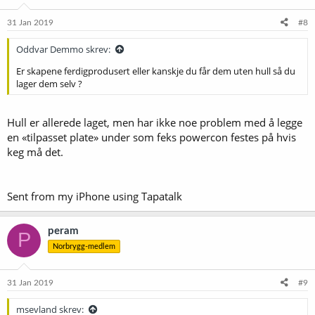
31 Jan 2019
#8
Oddvar Demmo skrev:
Er skapene ferdigprodusert eller kanskje du får dem uten hull så du
lager dem selv ?
Hull er allerede laget, men har ikke noe problem med å legge
en «tilpasset plate» under som feks powercon festes på hvis
keg må det.
Sent from my iPhone using Tapatalk
peram
P
Norbrygg-medlem
31 Jan 2019
#9
msevland skrev: