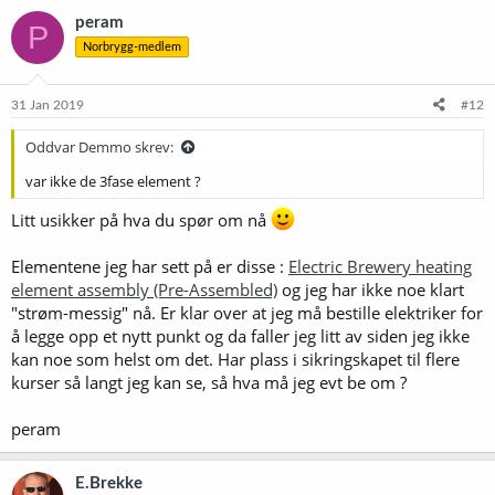
peram
P
Norbrygg-medlem
31 Jan 2019
#12
Oddvar Demmo skrev:
var ikke de 3fase element ?
Litt usikker på hva du spør om nå
Elementene jeg har sett på er disse :
Electric Brewery heating
element assembly (Pre-Assembled)
og jeg har ikke noe klart
"strøm-messig" nå. Er klar over at jeg må bestille elektriker for
å legge opp et nytt punkt og da faller jeg litt av siden jeg ikke
kan noe som helst om det. Har plass i sikringskapet til flere
kurser så langt jeg kan se, så hva må jeg evt be om ?
peram
E.Brekke