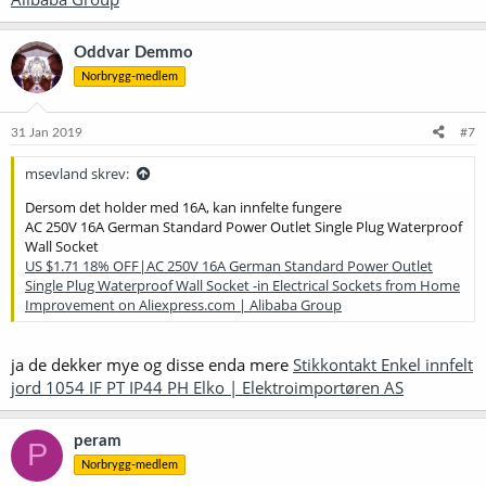
Oddvar Demmo
Norbrygg-medlem
31 Jan 2019
#7
msevland skrev:
Dersom det holder med 16A, kan innfelte fungere
AC 250V 16A German Standard Power Outlet Single Plug Waterproof
Wall Socket
US $1.71 18% OFF|AC 250V 16A German Standard Power Outlet
Single Plug Waterproof Wall Socket -in Electrical Sockets from Home
Improvement on Aliexpress.com | Alibaba Group
ja de dekker mye og disse enda mere
Stikkontakt Enkel innfelt
jord 1054 IF PT IP44 PH Elko | Elektroimportøren AS
peram
P
Norbrygg-medlem