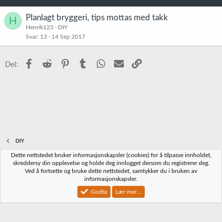
Planlagt bryggeri, tips mottas med takk
H
Henrik123
DIY
Svar
13
14 Sep 2017
Facebook
Reddit
Pinterest
Tumblr
WhatsApp
E-post
Link
Del:
DIY
Dette nettstedet bruker informasjonskapsler (cookies) for å tilpasse innholdet,
Norbrygg-default
skreddersy din opplevelse og holde deg innlogget dersom du registrerer deg.
Ved å fortsette og bruke dette nettstedet, samtykker du i bruken av
Kontakt oss
Vilkår og regler
Personvernregler
Hjelp
Hjem
R
informasjonskapsler.
S
S
Godta
Lær mer...
®
Community platform by XenForo
© 2010-2023 XenForo Ltd.