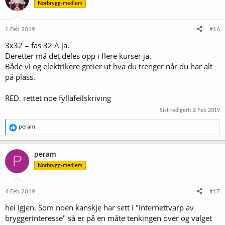
Norbrygg-medlem
1 Feb 2019
#16
3x32 = fas 32 A ja.
Deretter må det deles opp i flere kurser ja.
Både vi og elektrikere greier ut hva du trenger når du har alt
på plass.
RED. rettet noe fyllafeilskriving
Sist redigert:
2 Feb 2019
R
peram
e
a
k
peram
P
s
Norbrygg-medlem
j
o
n
e
4 Feb 2019
#17
r
hei igjen. Som noen kanskje har sett i "internettvarp av
:
bryggerinteresse" så er på en måte tenkingen over og valget