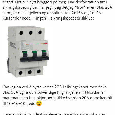
er tatt. Det blir nytt bryggeri på meg. Har derfor tatt en titt i
sikringskapet og der har jeg i dag det jeg *tror* er en 3fas 20A
som går ned i kjellern og er splittet ut i 2x16A og 1x10A
kurser der nede. "Tingen" i sikringskapet ser slik ut :
Kan jeg da ved å bytte ut den 20A i sikringskapet med f.eks
3fas 50A og få ut "nødvendige ting" i kjellern ? Hvordan er
matematikken her, skjønner jo ikke hvordan 20A oppe kan bli
til 16+16+10 nede
Lurer også på om de 4 kablene som går fra sikringskap og