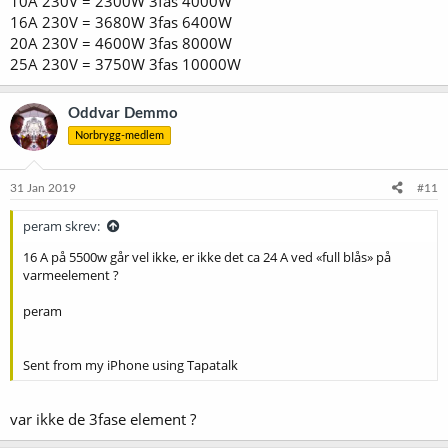
10A 230V = 2300W 3fas 4000W
16A 230V = 3680W 3fas 6400W
20A 230V = 4600W 3fas 8000W
25A 230V = 3750W 3fas 10000W
Oddvar Demmo
Norbrygg-medlem
31 Jan 2019
#11
peram skrev:
16 A på 5500w går vel ikke, er ikke det ca 24 A ved «full blås» på
varmeelement ?
peram
Sent from my iPhone using Tapatalk
var ikke de 3fase element ?