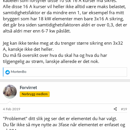
kabelen som forsyner disse 10 stk 16 A kurser må sikres.
Alle disse 16 A kurser vil heller ikke alltid være maks belastet,
samtidighetsfaktor er da mindre enn 1, tar eksempel fra mitt
bryggeri som har 18 kW elementer men bare 3x16 A sikring,
det går bra siden samtidighetsfaktoren aldri er over 0,3, det er
altså aldri mer enn 6-7 kw påslått.
Jeg kan ikke tenke meg at du trenger større sikring enn 3x32
A, kanskje ikke det heller.
Du må få oversikt over hva du skal ha og hva du har
tilgjengelig av strøm, lanskje allerede er det nok.
R
MortenBo
e
a
k
Forvirret
s
Norbrygg-medlem
j
o
n
e
4 Feb 2019
#19
r
"Problemet" ditt slik jeg ser det er elementet du har valgt.
:
Du får ikke så mye nytte av 3fase når elementet er enfaset og