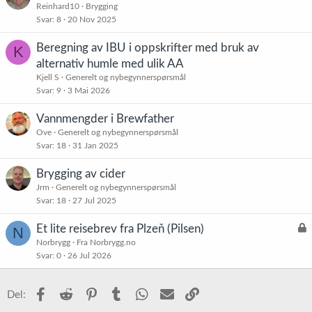
Reinhard10
Brygging
Svar
8
20 Nov 2025
Beregning av IBU i oppskrifter med bruk av
K
alternativ humle med ulik AA
Kjell S
Generelt og nybegynnerspørsmål
Svar
9
3 Mai 2026
Vannmengder i Brewfather
Ove
Generelt og nybegynnerspørsmål
Svar
18
31 Jan 2025
Brygging av cider
Jrm
Generelt og nybegynnerspørsmål
Svar
18
27 Jul 2025
L
Et lite reisebrev fra Plzeň (Pilsen)
N
å
Norbrygg
Fra Norbrygg.no
Svar
0
26 Jul 2026
s
t
Facebook
Reddit
Pinterest
Tumblr
WhatsApp
E-post
Link
Del: