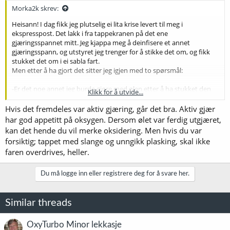
Morka2k skrev:
Heisann! I dag fikk jeg plutselig ei lita krise levert til meg i
ekspresspost. Det lakk i fra tappekranen på det ene
gjæringsspannet mitt. Jeg kjappa meg å deinfisere et annet
gjæringsspann, og utstyret jeg trenger for å stikke det om, og fikk
stukket det om i ei sabla fart.
Men etter å ha gjort det sitter jeg igjen med to spørsmål:
-Er det noe annet jeg burde gjøre med ølen etter å ha stukket den
Klikk for å utvide...
om?
-Har jeg ødelagt ølen?
Hvis det fremdeles var aktiv gjæring, går det bra. Aktiv gjær
har god appetitt på oksygen. Dersom ølet var ferdig utgjæret,
kan det hende du vil merke oksidering. Men hvis du var
forsiktig; tappet med slange og unngikk plasking, skal ikke
faren overdrives, heller.
Du må logge inn eller registrere deg for å svare her.
Similar threads
OxyTurbo Minor lekkasje