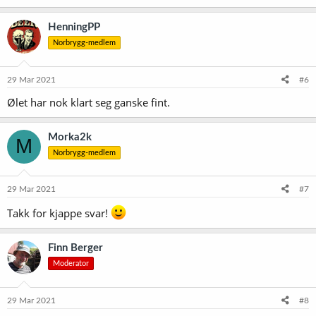
HenningPP
Norbrygg-medlem
29 Mar 2021
#6
Ølet har nok klart seg ganske fint.
Morka2k
M
Norbrygg-medlem
29 Mar 2021
#7
Takk for kjappe svar!
Finn Berger
Moderator
29 Mar 2021
#8