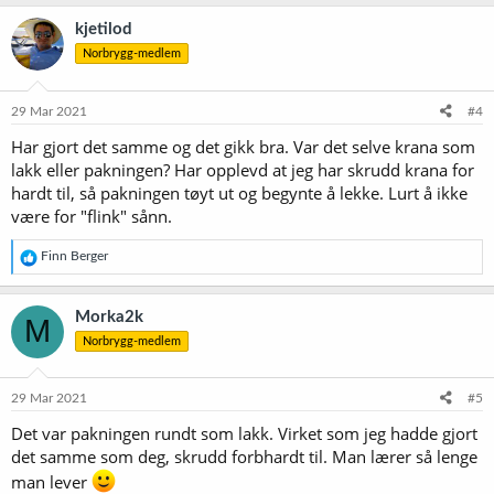
kjetilod
Norbrygg-medlem
29 Mar 2021
#4
Har gjort det samme og det gikk bra. Var det selve krana som
lakk eller pakningen? Har opplevd at jeg har skrudd krana for
hardt til, så pakningen tøyt ut og begynte å lekke. Lurt å ikke
være for "flink" sånn.
R
Finn Berger
e
a
k
Morka2k
M
s
Norbrygg-medlem
j
o
n
e
29 Mar 2021
#5
r
Det var pakningen rundt som lakk. Virket som jeg hadde gjort
:
det samme som deg, skrudd forbhardt til. Man lærer så lenge
man lever