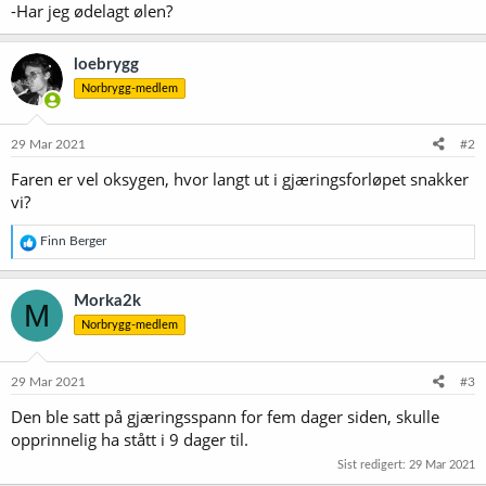
-Har jeg ødelagt ølen?
loebrygg
Norbrygg-medlem
29 Mar 2021
#2
Faren er vel oksygen, hvor langt ut i gjæringsforløpet snakker
vi?
R
Finn Berger
e
a
k
Morka2k
M
s
Norbrygg-medlem
j
o
n
e
29 Mar 2021
#3
r
Den ble satt på gjæringsspann for fem dager siden, skulle
:
opprinnelig ha stått i 9 dager til.
Sist redigert:
29 Mar 2021