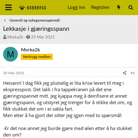
Logg inn
Registrer
Generelt og nybegynnerspørsmål
Lekkasje i gjæringsspann
T
S
Morka2k
29 Mar 2021
r
t
å
a
Morka2k
M
d
r
Norbrygg-medlem
s
t
t
d
a
a
29 Mar 2021
#1
r
t
t
o
Heisann! I dag fikk jeg plutselig ei lita krise levert til meg i
e
ekspresspost. Det lakk i fra tappekranen på det ene
r
gjæringsspannet mitt. Jeg kjappa meg å deinfisere et annet
gjæringsspann, og utstyret jeg trenger for å stikke det om, og
fikk stukket det om i ei sabla fart.
Men etter å ha gjort det sitter jeg igjen med to spørsmål:
-Er det noe annet jeg burde gjøre med ølen etter å ha stukket
den om?