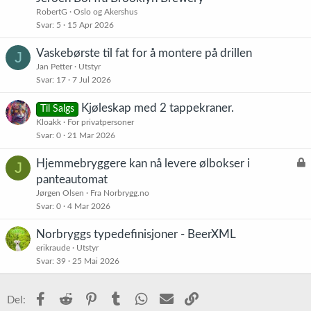
RobertG
Oslo og Akershus
Svar
5
15 Apr 2026
Vaskebørste til fat for å montere på drillen
J
Jan Petter
Utstyr
Svar
17
7 Jul 2026
Kjøleskap med 2 tappekraner.
Til Salgs
Kloakk
For privatpersoner
Svar
0
21 Mar 2026
L
Hjemmebryggere kan nå levere ølbokser i
J
å
panteautomat
s
Jørgen Olsen
Fra Norbrygg.no
t
Svar
0
4 Mar 2026
Norbryggs typedefinisjoner - BeerXML
erikraude
Utstyr
Svar
39
25 Mai 2026
Facebook
Reddit
Pinterest
Tumblr
WhatsApp
E-post
Link
Del: