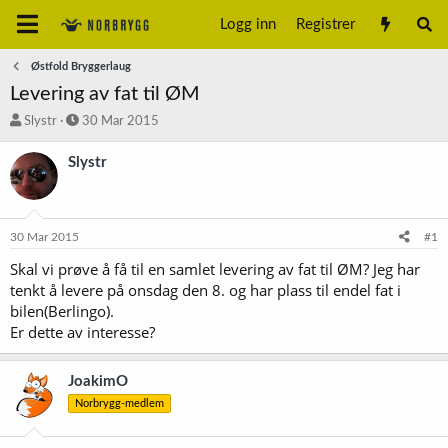
Logg inn
Registrer
Østfold Bryggerlaug
Levering av fat til ØM
T
S
Slystr
30 Mar 2015
r
t
å
a
Slystr
d
r
s
t
t
d
a
a
30 Mar 2015
#1
r
t
t
o
Skal vi prøve å få til en samlet levering av fat til ØM? Jeg har
e
tenkt å levere på onsdag den 8. og har plass til endel fat i
r
bilen(Berlingo).
Er dette av interesse?
JoakimO
Norbrygg-medlem