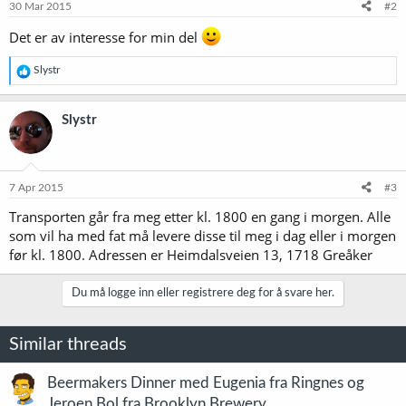
30 Mar 2015
#2
Det er av interesse for min del
R
Slystr
e
a
k
Slystr
s
j
o
n
e
7 Apr 2015
#3
r
Transporten går fra meg etter kl. 1800 en gang i morgen. Alle
:
som vil ha med fat må levere disse til meg i dag eller i morgen
før kl. 1800. Adressen er Heimdalsveien 13, 1718 Greåker
Du må logge inn eller registrere deg for å svare her.
Similar threads
Beermakers Dinner med Eugenia fra Ringnes og
Jeroen Bol fra Brooklyn Brewery