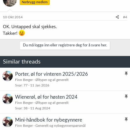
Norbrygg-medlem
j
o
n
e
10 Okt 2014
#4
r
OK. Untapped skal sjekkes.
:
Takker!
Du må logge inn eller registrere deg for å svare her.
Similar threads
Porter, øl for vinteren 2025/2026
l
Finn Berger
Øltyper og øl generelt
Svar
77
11 Jan 2026
i
s
Wienerøl, øl for høsten 2024
t
l
Finn Berger
Øltyper og øl generelt
r
Svar
38
11 Aug 2024
i
e
s
t
Mini-håndbok for nybegynnere
t
l
Finn Berger
Generelt og nybegynnerspørsmål
r