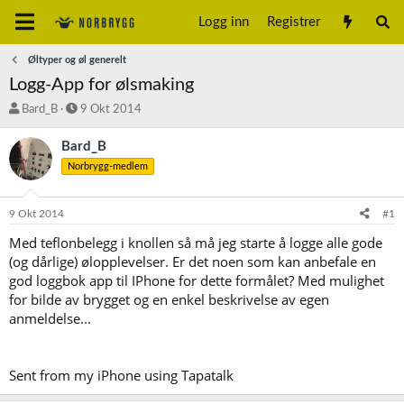
Logg inn
Registrer
Øltyper og øl generelt
Logg-App for ølsmaking
T
S
Bard_B
9 Okt 2014
r
t
å
a
Bard_B
d
r
Norbrygg-medlem
s
t
t
d
a
a
9 Okt 2014
#1
r
t
t
o
Med teflonbelegg i knollen så må jeg starte å logge alle gode
e
(og dårlige) ølopplevelser. Er det noen som kan anbefale en
r
god loggbok app til IPhone for dette formålet? Med mulighet
for bilde av brygget og en enkel beskrivelse av egen
anmeldelse...
Sent from my iPhone using Tapatalk