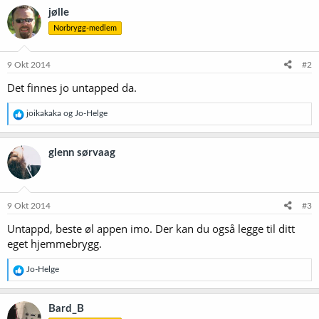
jølle
Norbrygg-medlem
9 Okt 2014
#2
Det finnes jo untapped da.
R
joikakaka
og
Jo-Helge
e
a
k
glenn sørvaag
s
j
o
n
e
9 Okt 2014
#3
r
Untappd, beste øl appen imo. Der kan du også legge til ditt
:
eget hjemmebrygg.
R
Jo-Helge
e
a
k
Bard_B
s