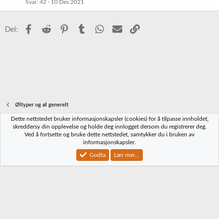
Svar
42
10 Des 2021
i
e
s
t
t
Facebook
Reddit
Pinterest
Tumblr
WhatsApp
E-post
Link
Del:
r
e
t
Øltyper og øl generelt
Dette nettstedet bruker informasjonskapsler (cookies) for å tilpasse innholdet,
Norbrygg-default
skreddersy din opplevelse og holde deg innlogget dersom du registrerer deg.
Ved å fortsette og bruke dette nettstedet, samtykker du i bruken av
Kontakt oss
Vilkår og regler
Personvernregler
Hjelp
Hjem
R
informasjonskapsler.
S
S
Godta
Lær mer...
®
Community platform by XenForo
© 2010-2023 XenForo Ltd.