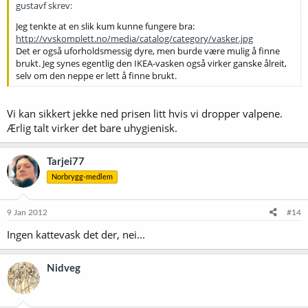
gustavf skrev:
Jeg tenkte at en slik kum kunne fungere bra:
http://vvskomplett.no/media/catalog/category/vasker.jpg
Det er også uforholdsmessig dyre, men burde være mulig å finne
brukt. Jeg synes egentlig den IKEA-vasken også virker ganske ålreit,
selv om den neppe er lett å finne brukt.
Vi kan sikkert jekke ned prisen litt hvis vi dropper valpene.
Ærlig talt virker det bare uhygienisk.
Tarjei77
Norbrygg-medlem
9 Jan 2012
#14
Ingen kattevask det der, nei...
Nidveg