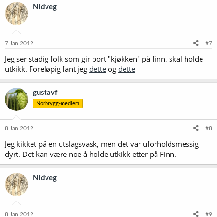
Nidveg
7 Jan 2012
#7
Jeg ser stadig folk som gir bort "kjøkken" på finn, skal holde
utkikk. Foreløpig fant jeg
dette
og
dette
gustavf
Norbrygg-medlem
8 Jan 2012
#8
Jeg kikket på en utslagsvask, men det var uforholdsmessig
dyrt. Det kan være noe å holde utkikk etter på Finn.
Nidveg
8 Jan 2012
#9