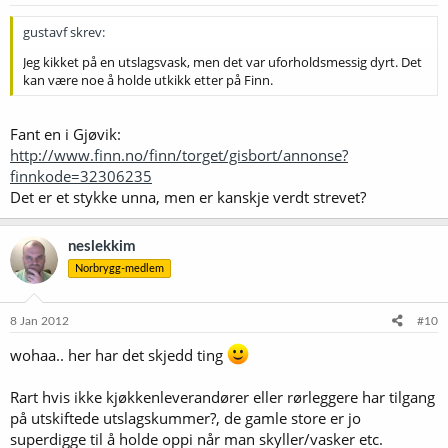
gustavf skrev:
Jeg kikket på en utslagsvask, men det var uforholdsmessig dyrt. Det
kan være noe å holde utkikk etter på Finn.
Fant en i Gjøvik:
http://www.finn.no/finn/torget/gisbort/annonse?
finnkode=32306235
Det er et stykke unna, men er kanskje verdt strevet?
neslekkim
Norbrygg-medlem
8 Jan 2012
#10
wohaa.. her har det skjedd ting
Rart hvis ikke kjøkkenleverandører eller rørleggere har tilgang
på utskiftede utslagskummer?, de gamle store er jo
superdigge til å holde oppi når man skyller/vasker etc.