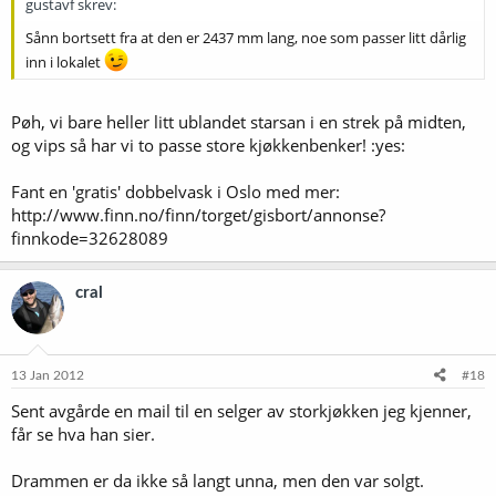
gustavf skrev:
Sånn bortsett fra at den er 2437 mm lang, noe som passer litt dårlig
inn i lokalet
Pøh, vi bare heller litt ublandet starsan i en strek på midten,
og vips så har vi to passe store kjøkkenbenker! :yes:
Fant en 'gratis' dobbelvask i Oslo med mer:
http://www.finn.no/finn/torget/gisbort/annonse?
finnkode=32628089
cral
13 Jan 2012
#18
Sent avgårde en mail til en selger av storkjøkken jeg kjenner,
får se hva han sier.
Drammen er da ikke så langt unna, men den var solgt.