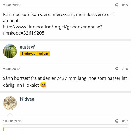
9 Jan 2012
#15
Fant noe som kan være interessant, men dessverre er i
arendal.
http://www.finn.no/finn/torget/gisbort/annonse?
finnkode=32619205
gustavf
Norbrygg-medlem
9 Jan 2012
#16
Sånn bortsett fra at den er 2437 mm lang, noe som passer litt
dårlig inn i lokalet
Nidveg
10 Jan 2012
#17