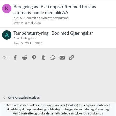
Beregning av IBU i oppskrifter med bruk av
K
alternativ humle med ulik AA
Kjell S
Generelt og nybegynnerspørsmål
Svar
9
3 Mai 2026
Temperaturstyring i Bod med Gjæringskar
A
Atle.H
Rogaland
Svar
5
23 Jun 2025
Facebook
Reddit
Pinterest
Tumblr
WhatsApp
E-post
Link
Del:
Oslo Amatørbryggerlaug
Dette nettstedet bruker informasjonskapsler (cookies) for å tilpasse innholdet,
Norbrygg-default
skreddersy din opplevelse og holde deg innlogget dersom du registrerer deg.
Ved å fortsette og bruke dette nettstedet, samtykker du i bruken av
R