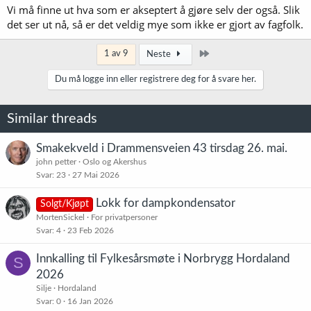
Vi må finne ut hva som er akseptert å gjøre selv der også. Slik
det ser ut nå, så er det veldig mye som ikke er gjort av fagfolk.
Siste
1 av 9
Neste
Du må logge inn eller registrere deg for å svare her.
Similar threads
Smakekveld i Drammensveien 43 tirsdag 26. mai.
john petter
Oslo og Akershus
Svar
23
27 Mai 2026
Lokk for dampkondensator
Solgt/Kjøpt
MortenSickel
For privatpersoner
Svar
4
23 Feb 2026
Innkalling til Fylkesårsmøte i Norbrygg Hordaland
S
2026
Silje
Hordaland
Svar
0
16 Jan 2026