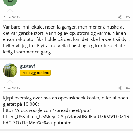
7 Jan 2012
#5
Var bare inni lokalet noen få ganger, men mener å huske at
det var ganske stort. Vann og avløp, strøm og varme. Når en
ensom skulptør fikk holde på der, kan det ikke ha vært så dyrt
heller vil jeg tro. Flytta fra tveita i høst og jeg tror lokalet ble
ledig i sommer en gang.
gustavf
Norbrygg-medlem
7 Jan 2012
#6
Kjapt overslag over hva en oppvaskbenk koster, etter at noen
gjettet på 10.000:
https://docs.google.com/spreadsheet/pub?
hl=en_US&hl=en_US&key=0Aq7ztarwtfBidE5nU2RMV1h0Z1R
hdGtZQkFlejMwYXc&output=html