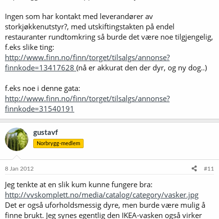
Ingen som har kontakt med leverandører av
storkjøkkenutstyr?, med utskiftingstakten på endel
restauranter rundtomkring så burde det være noe tilgjengelig,
f.eks slike ting:
http://www.finn.no/finn/torget/tilsalgs/annonse?
finnkode=13417628
(nå er akkurat den der dyr, og ny dog..)
f.eks noe i denne gata:
http://www.finn.no/finn/torget/tilsalgs/annonse?
finnkode=31540191
gustavf
Norbrygg-medlem
8 Jan 2012
#11
Jeg tenkte at en slik kum kunne fungere bra:
http://vvskomplett.no/media/catalog/category/vasker.jpg
Det er også uforholdsmessig dyre, men burde være mulig å
finne brukt. Jeg synes egentlig den IKEA-vasken også virker