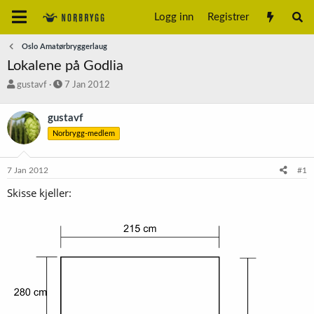
Logg inn
Registrer
Oslo Amatørbryggerlaug
Lokalene på Godlia
T
S
gustavf
7 Jan 2012
r
t
å
a
gustavf
d
r
Norbrygg-medlem
s
t
t
d
a
a
7 Jan 2012
#1
r
t
t
o
Skisse kjeller:
e
r