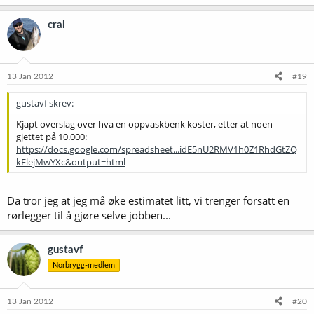
cral
13 Jan 2012
#19
gustavf skrev:
Kjapt overslag over hva en oppvaskbenk koster, etter at noen
gjettet på 10.000:
https://docs.google.com/spreadsheet...idE5nU2RMV1h0Z1RhdGtZQ
kFlejMwYXc&output=html
Da tror jeg at jeg må øke estimatet litt, vi trenger forsatt en
rørlegger til å gjøre selve jobben...
gustavf
Norbrygg-medlem
13 Jan 2012
#20