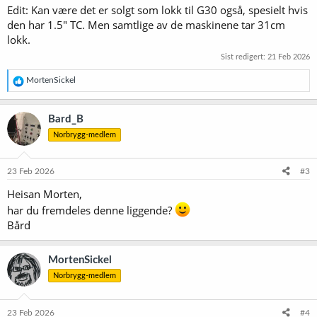
Edit: Kan være det er solgt som lokk til G30 også, spesielt hvis
den har 1.5" TC. Men samtlige av de maskinene tar 31cm
lokk.
Sist redigert:
21 Feb 2026
R
MortenSickel
e
a
k
Bard_B
s
Norbrygg-medlem
j
o
n
e
23 Feb 2026
#3
r
Heisan Morten,
:
har du fremdeles denne liggende?
Bård
MortenSickel
Norbrygg-medlem
23 Feb 2026
#4