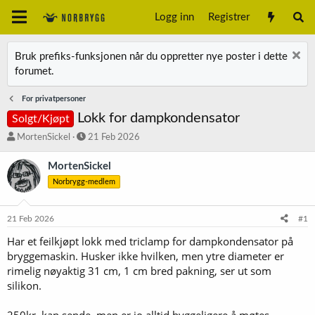
Logg inn
Registrer
Bruk prefiks-funksjonen når du oppretter nye poster i dette
forumet.
For privatpersoner
Lokk for dampkondensator
Solgt/Kjøpt
T
S
MortenSickel
21 Feb 2026
r
t
å
a
MortenSickel
d
r
Norbrygg-medlem
s
t
t
d
a
a
21 Feb 2026
#1
r
t
t
o
Har et feilkjøpt lokk med triclamp for dampkondensator på
e
bryggemaskin. Husker ikke hvilken, men ytre diameter er
r
rimelig nøyaktig 31 cm, 1 cm bred pakning, ser ut som
silikon.
250kr, kan sende, men er jo alltid hyggeligere å møtes.