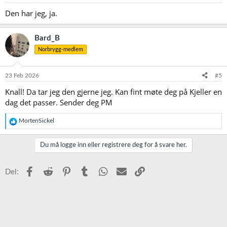
Den har jeg, ja.
Bard_B
Norbrygg-medlem
23 Feb 2026
#5
Knall! Da tar jeg den gjerne jeg. Kan fint møte deg på Kjeller en
dag det passer. Sender deg PM
R
MortenSickel
e
a
k
Du må logge inn eller registrere deg for å svare her.
s
j
o
Facebook
Reddit
Pinterest
Tumblr
WhatsApp
E-post
Link
Del:
n
e
r
: