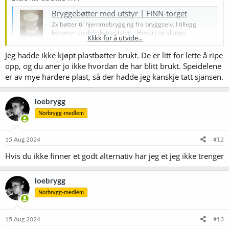
Bryggebøtter med utstyr | FINN-torget
2x bøtter til hjemmebrygging fra bryggselv. I tillegg
kommer en del ekstrautstyr: - Hevert og slange -
Klikk for å utvide...
Hydrometer og målebeger - Gjærlåser - Tappekran til
bøtt
Jeg hadde ikke kjøpt plastbøtter brukt. De er litt for lette å ripe
www.finn.no
opp, og du aner jo ikke hvordan de har blitt brukt. Speidelene
er av mye hardere plast, så der hadde jeg kanskje tatt sjansen.
Speidel Gjæringskar 30l til øl / 30L fermenter for homebrewing beer | FINN-torget
Pent brukt Speidel gjæringskar selges med alle tilbehør.
loebrygg
Brukte til ølbrygging / hjemmebrygging ett par ganger.
Norbrygg-medlem
Som nye, se bilder. Volummarkeringer kan enkelt
www.finn.no
15 Aug 2024
#12
Hvis du ikke finner et godt alternativ har jeg et jeg ikke trenger
loebrygg
Norbrygg-medlem
15 Aug 2024
#13