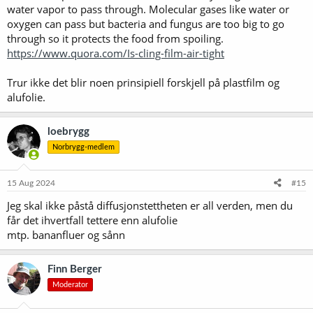
water vapor to pass through. Molecular gases like water or
oxygen can pass but bacteria and fungus are too big to go
through so it protects the food from spoiling.
https://www.quora.com/Is-cling-film-air-tight
Trur ikke det blir noen prinsipiell forskjell på plastfilm og
alufolie.
loebrygg
Norbrygg-medlem
15 Aug 2024
#15
Jeg skal ikke påstå diffusjonstettheten er all verden, men du
får det ihvertfall tettere enn alufolie
mtp. bananfluer og sånn
Finn Berger
Moderator