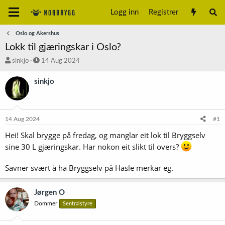
Logg inn
Registrer
Oslo og Akershus
Lokk til gjæringskar i Oslo?
T
S
sinkjo
14 Aug 2024
r
t
å
a
sinkjo
d
r
s
t
t
d
a
a
14 Aug 2024
#1
r
t
t
o
Hei! Skal brygge på fredag, og manglar eit lok til Bryggselv
e
sine 30 L gjæringskar. Har nokon eit slikt til overs?
r
Savner svært å ha Bryggselv på Hasle merkar eg.
Jørgen O
Dommer
Sentralstyre