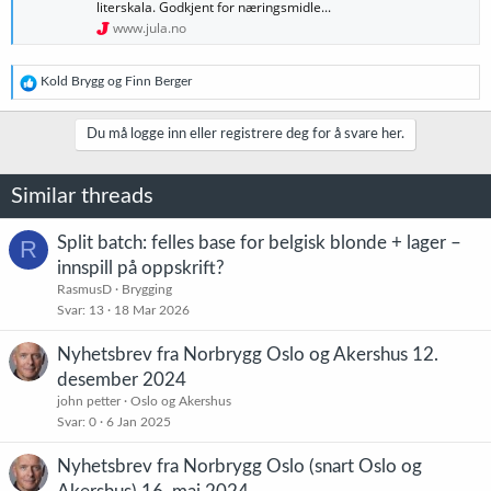
literskala. Godkjent for næringsmidle...
www.jula.no
R
Kold Brygg
og
Finn Berger
e
a
k
Du må logge inn eller registrere deg for å svare her.
s
j
o
Similar threads
n
e
r
Split batch: felles base for belgisk blonde + lager –
R
:
innspill på oppskrift?
RasmusD
Brygging
Svar
13
18 Mar 2026
Nyhetsbrev fra Norbrygg Oslo og Akershus 12.
desember 2024
john petter
Oslo og Akershus
Svar
0
6 Jan 2025
Nyhetsbrev fra Norbrygg Oslo (snart Oslo og