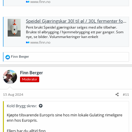
www.finn.no
Speidel Gjæringskar 30l til øl / 30L fermenter for homebrewing beer | FINN-torget
Pent brukt Speidel gjæringskar selges med alle tilbehør.
Brukte til ølbrygging / hjemmebrygging ett par ganger. Som
nye, se bilder. Volummarkeringer kan enkelt
www.finn.no
R
Finn Berger
e
a
k
Finn Berger
s
Moderator
j
o
n
e
15 Aug 2024
#11
r
:
Kold Brygg skrev:
Kjøpte tilsvarende Europris sine hos min lokale Gulating rimeligere
enn hos Europris.
Ellers har du alltid finn