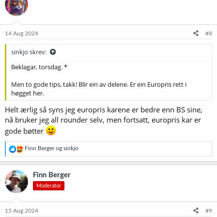
s
j
o
n
e
14 Aug 2024
#8
r
:
sinkjo skrev:
Beklagar, torsdag. *
Men to gode tips, takk! Blir ein av delene. Er ein Europris rett i
høgget her.
Helt ærlig så syns jeg europris karene er bedre enn BS sine,
nå bruker jeg all rounder selv, men fortsatt, europris kar er
gode bøtter
R
Finn Berger
og
sinkjo
e
a
k
Finn Berger
s
Moderator
j
o
n
e
15 Aug 2024
#9