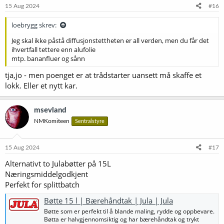
15 Aug 2024
#16
loebrygg skrev:
Jeg skal ikke påstå diffusjonstettheten er all verden, men du får det
ihvertfall tettere enn alufolie
mtp. bananfluer og sånn
tja,jo - men poenget er at trådstarter uansett må skaffe et
lokk. Eller et nytt kar.
msevland
NMKomiteen
Sentralstyre
15 Aug 2024
#17
Alternativt to Julabøtter på 15L
Næringsmiddelgodkjent
Perfekt for splittbatch
Bøtte 15 l | Bærehåndtak | Jula | Jula
Bøtte som er perfekt til å blande maling, rydde og oppbevare.
Bøtta er halvgjennomsiktig og har bærehåndtak og trykt