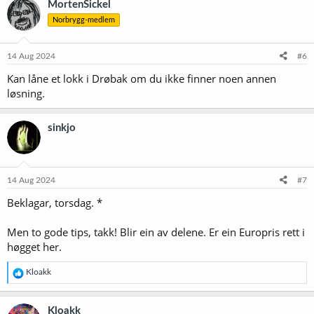
MortenSickel
Norbrygg-medlem
14 Aug 2024
#6
Kan låne et lokk i Drøbak om du ikke finner noen annen
løsning.
sinkjo
14 Aug 2024
#7
Beklagar, torsdag. *
Men to gode tips, takk! Blir ein av delene. Er ein Europris rett i
høgget her.
R
Kloakk
e
a
k
Kloakk