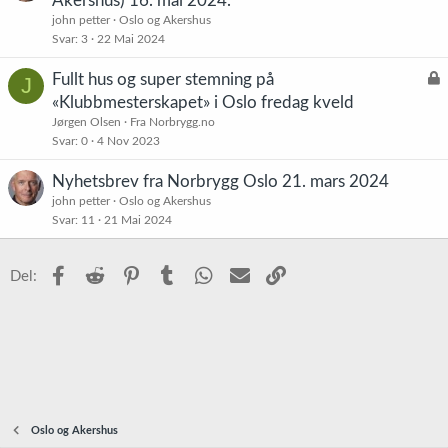
Akershus) 16. mai 2024.
john petter
Oslo og Akershus
Svar
3
22 Mai 2024
L
Fullt hus og super stemning på
J
å
«Klubbmesterskapet» i Oslo fredag kveld
s
Jørgen Olsen
Fra Norbrygg.no
t
Svar
0
4 Nov 2023
Nyhetsbrev fra Norbrygg Oslo 21. mars 2024
john petter
Oslo og Akershus
Svar
11
21 Mai 2024
Facebook
Reddit
Pinterest
Tumblr
WhatsApp
E-post
Link
Del:
Oslo og Akershus