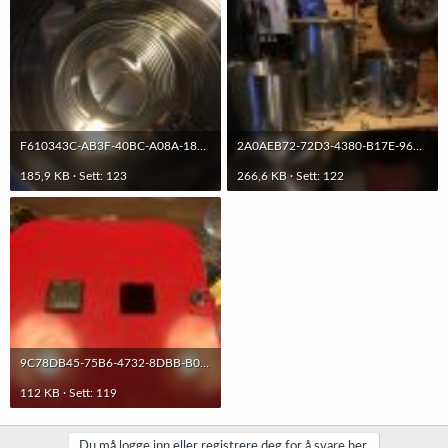
F610343C-AB3F-40BC-A08A-18D28C2B4BB9.jpeg
2A0AEB72-72D3-4380-B17E-96476CAEC2A3.jpeg
185,9 KB · Sett: 123
266,6 KB · Sett: 122
9C78DB45-75B6-4732-8DBB-B071DE9239DD.jpeg
112 KB · Sett: 119
Du må logge inn eller registrere deg for å svare her.