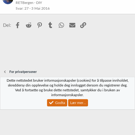
RETBergen
DIY
Svar
27
3 Mai 2016
Facebook
Reddit
Pinterest
Tumblr
WhatsApp
E-post
Link
Del:
For privatpersoner
Dette nettstedet bruker informasjonskapsler (cookies) for å tilpasse innholdet,
Norbrygg-default
skreddersy din opplevelse og holde deg innlogget dersom du registrerer deg.
Ved å fortsette og bruke dette nettstedet, samtykker du i bruken av
Kontakt oss
Vilkår og regler
Personvernregler
Hjelp
Hjem
R
informasjonskapsler.
S
S
Godta
Lær mer...
®
Community platform by XenForo
© 2010-2023 XenForo Ltd.