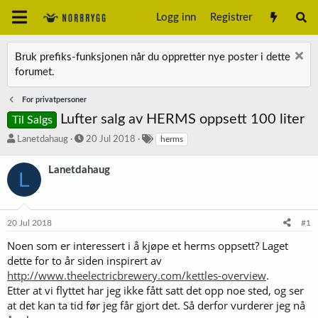
Logg inn
Registrer
Bruk prefiks-funksjonen når du oppretter nye poster i dette
forumet.
For privatpersoner
Lufter salg av HERMS oppsett 100 liter
Til Salgs
T
S
S
Lanetdahaug
20 Jul 2018
herms
r
t
t
å
a
i
Lanetdahaug
L
d
r
k
s
t
k
t
d
o
a
a
r
20 Jul 2018
#1
r
t
d
t
o
Noen som er interessert i å kjøpe et herms oppsett? Laget
e
dette for to år siden inspirert av
r
http://www.theelectricbrewery.com/kettles-overview
.
Etter at vi flyttet har jeg ikke fått satt det opp noe sted, og ser
at det kan ta tid før jeg får gjort det. Så derfor vurderer jeg nå