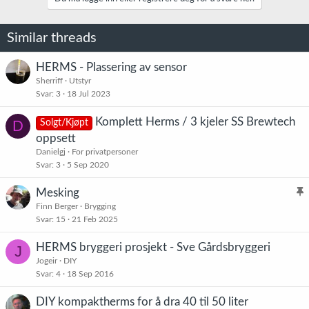
Similar threads
HERMS - Plassering av sensor
Sherriff
Utstyr
Svar
3
18 Jul 2023
Komplett Herms / 3 kjeler SS Brewtech
D
Solgt/Kjøpt
oppsett
Danielgj
For privatpersoner
Svar
3
5 Sep 2020
Mesking
l
Finn Berger
Brygging
Svar
15
21 Feb 2025
i
s
HERMS bryggeri prosjekt - Sve Gårdsbryggeri
J
t
Jogeir
DIY
r
Svar
4
18 Sep 2016
e
t
DIY kompaktherms for å dra 40 til 50 liter