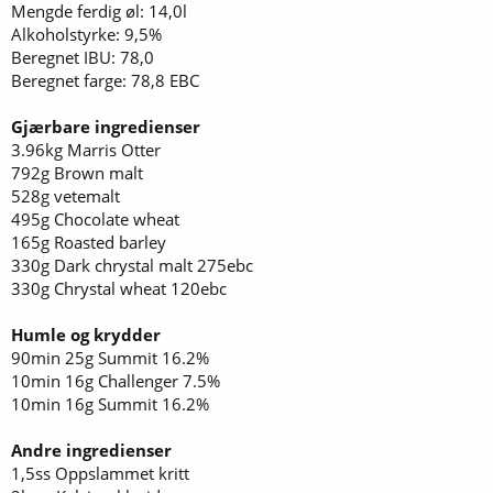
Mengde ferdig øl: 14,0l
Alkoholstyrke: 9,5%
Beregnet IBU: 78,0
Beregnet farge: 78,8 EBC
Gjærbare ingredienser
3.96kg Marris Otter
792g Brown malt
528g vetemalt
495g Chocolate wheat
165g Roasted barley
330g Dark chrystal malt 275ebc
330g Chrystal wheat 120ebc
Humle og krydder
90min 25g Summit 16.2%
10min 16g Challenger 7.5%
10min 16g Summit 16.2%
Andre ingredienser
1,5ss Oppslammet kritt