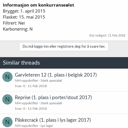
Informasjon om konkurranseølet
Brygget: 1. april 2015
Flasket: 15. mai 2015
Filtrert: Nei
Karbonering: N
Sist redigert:
11 Feb 2018
Du må logge inn eller registrere deg for å svare her.
Similar threads
Garvleteren 12 (1. plass i belgisk 2017)
N
NM-oppskrifter
Sterk spesialøl
Svar
0
11 Feb 2018
Reprise (1. plass i porter/stout 2017)
N
NM-oppskrifter
Sterk spesialøl
Svar
0
11 Feb 2018
Påskecrack (1. plass i lys lager 2017)
N
NM-oppskrifter
Lys lager