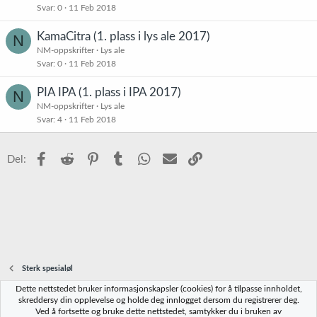
Svar
0
11 Feb 2018
KamaCitra (1. plass i lys ale 2017)
N
NM-oppskrifter
Lys ale
Svar
0
11 Feb 2018
PIA IPA (1. plass i IPA 2017)
N
NM-oppskrifter
Lys ale
Svar
4
11 Feb 2018
Facebook
Reddit
Pinterest
Tumblr
WhatsApp
E-post
Link
Del:
Sterk spesialøl
Dette nettstedet bruker informasjonskapsler (cookies) for å tilpasse innholdet,
Norbrygg-default
skreddersy din opplevelse og holde deg innlogget dersom du registrerer deg.
Ved å fortsette og bruke dette nettstedet, samtykker du i bruken av