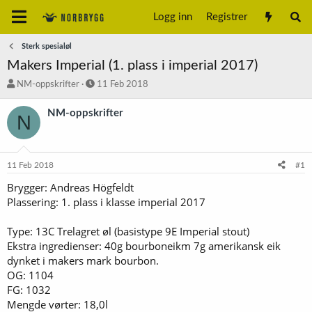
Logg inn
Registrer
Sterk spesialøl
Makers Imperial (1. plass i imperial 2017)
T
S
NM-oppskrifter
11 Feb 2018
r
t
å
a
NM-oppskrifter
N
d
r
s
t
t
d
a
a
11 Feb 2018
#1
r
t
t
o
Brygger: Andreas Högfeldt
e
Plassering: 1. plass i klasse imperial 2017
r
Type: 13C Trelagret øl (basistype 9E Imperial stout)
Ekstra ingredienser: 40g bourboneikm 7g amerikansk eik
dynket i makers mark bourbon.
OG: 1104
FG: 1032
Mengde vørter: 18,0l