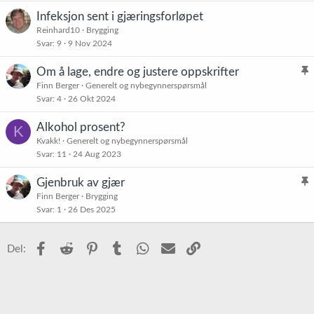
Infeksjon sent i gjæringsforløpet
Reinhard10
Brygging
Svar
9
9 Nov 2024
Om å lage, endre og justere oppskrifter
l
Finn Berger
Generelt og nybegynnerspørsmål
Svar
4
26 Okt 2024
i
s
Alkohol prosent?
K
t
Kvakk!
Generelt og nybegynnerspørsmål
r
Svar
11
24 Aug 2023
e
t
Gjenbruk av gjær
l
Finn Berger
Brygging
Svar
1
26 Des 2025
i
s
t
Facebook
Reddit
Pinterest
Tumblr
WhatsApp
E-post
Link
Del:
r
e
t