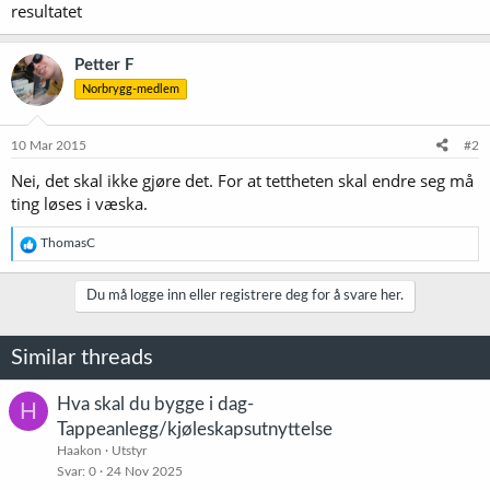
resultatet
Petter F
Norbrygg-medlem
10 Mar 2015
#2
Nei, det skal ikke gjøre det. For at tettheten skal endre seg må
ting løses i væska.
R
ThomasC
e
a
k
Du må logge inn eller registrere deg for å svare her.
s
j
o
Similar threads
n
e
r
Hva skal du bygge i dag-
H
:
Tappeanlegg/kjøleskapsutnyttelse
Haakon
Utstyr
Svar
0
24 Nov 2025