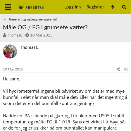
Logg inn
Registrer
Generelt og nybegynnerspørsmål
Måle OG / FG i grumsete vørter?
T
S
ThomasC
10 Mar 2015
r
t
å
a
ThomasC
d
r
s
t
t
d
a
a
10 Mar 2015
#1
r
t
t
o
Heisann,
e
r
Vil hydrometermålingene bli påvirket av om det er med mye
bunnfall i ølet når man skal måle det? Eller har det ingenting å
si om det er en del bunnfall kontra ingenting?
Hadde en IPA stående på gjæring i to uker med US05 i stabil
temperatur, og målte FG til 1.018. Syns det virket litt høyt så
er de for jeg er usikker på om bunnfallet kan manipulere