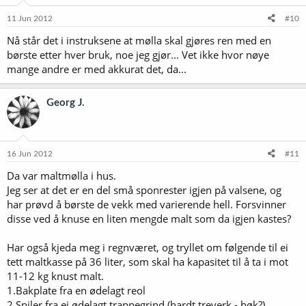
11 Jun 2012
#10
Nå står det i instruksene at mølla skal gjøres ren med en
børste etter hver bruk, noe jeg gjør... Vet ikke hvor nøye
mange andre er med akkurat det, da...
Georg J.
16 Jun 2012
#11
Da var maltmølla i hus.
Jeg ser at det er en del små sponrester igjen på valsene, og
har prøvd å børste de vekk med varierende hell. Forsvinner
disse ved å knuse en liten mengde malt som da igjen kastes?
Har også kjeda meg i regnværet, og tryllet om følgende til ei
tett maltkasse på 36 liter, som skal ha kapasitet til å ta i mot
11-12 kg knust malt.
1.Bakplate fra en ødelagt reol
2.Spiler fra ei ødelagt trappegrind (hardt treverk - bøk?)