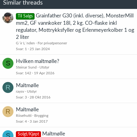
Similar threads
Grainfather G30 (inkl. diverse), MonsterMill
Til Salgs
mm2, GF vannkoker 18l, 2 kg. CO-flaske inkl
regulator, Mottrykksfyller og Erlenmeyerkolber 1 og
2 liter
G´ir L´nden
For privatpersoner
Svar
1
25 Jan 2024
Hvilken maltmølle?
S
Steinar Sund
Utstyr
Svar
142
19 Apr 2026
Maltmølle
R
raysv
Utstyr
Svar
3
28 Okt 2016
Maltmølle
R
Riisefrutti
Brygging
Svar
4
3 Jan 2017
Maltmølle
S
Solgt/Kjøpt