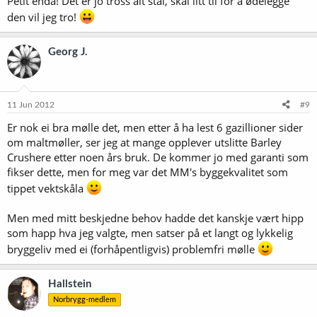
Petit enda! Det er jo tross alt stål, skal litt til for å ødelegge
den vil jeg tro!
Georg J.
11 Jun 2012
#9
Er nok ei bra mølle det, men etter å ha lest 6 gazillioner sider
om maltmøller, ser jeg at mange opplever utslitte Barley
Crushere etter noen års bruk. De kommer jo med garanti som
fikser dette, men for meg var det MM's byggekvalitet som
tippet vektskåla
Men med mitt beskjedne behov hadde det kanskje vært hipp
som happ hva jeg valgte, men satser på et langt og lykkelig
bryggeliv med ei (forhåpentligvis) problemfri mølle
Hallstein
Norbrygg-medlem