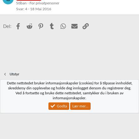
Stiban
For privatpersoner
Svar
4
18 Mai 2016
Facebook
Reddit
Pinterest
Tumblr
WhatsApp
E-post
Link
Del:
Utstyr
Dette nettstedet bruker informasjonskapsler (cookies) for å tilpasse innholdet,
Norbrygg-default
skreddersy din opplevelse og holde deg innlogget dersom du registrerer deg.
Ved å fortsette og bruke dette nettstedet, samtykker du i bruken av
Kontakt oss
Vilkår og regler
Personvernregler
Hjelp
Hjem
R
informasjonskapsler.
S
S
Godta
Lær mer...
®
Community platform by XenForo
© 2010-2023 XenForo Ltd.