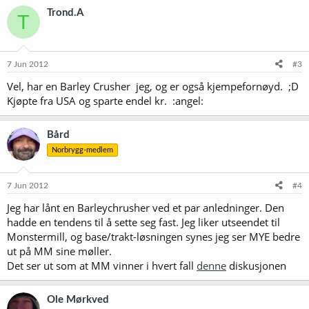
Trond.A
T
7 Jun 2012
#3
Vel, har en Barley Crusher jeg, og er også kjempefornøyd. ;D
Kjøpte fra USA og sparte endel kr. :angel:
Bård
Norbrygg-medlem
7 Jun 2012
#4
Jeg har lånt en Barleychrusher ved et par anledninger. Den
hadde en tendens til å sette seg fast. Jeg liker utseendet til
Monstermill, og base/trakt-løsningen synes jeg ser MYE bedre
ut på MM sine møller.
Det ser ut som at MM vinner i hvert fall
denne
diskusjonen
Ole Mørkved