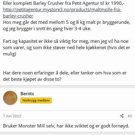
Eller komplett Barley Crusher fra Petit Agentur til kr 1990,-
http://petitagentur.mystore3.no/products/maltmolle-fra-
barley-crusher
Hos meg går det med mellom 5 og 8 kg malt pr bryggerunde,
og jeg brygger i snitt én gang hver 3-4 uke.
Fart og kapasitet er ikke så viktig for meg, men jeg vil ha noe
som varer, og som ikke støver ned hele kjøkkenet (hvis det er
mulig)
Har dere noen erfaringer å dele, eller tanker om hva som er
det beste kjøpet av disse to?
Bernts
Norbrygg-medlem
7 Jun 2012
#2
Bruker Monster Mill selv, har ikke sviktet og er godt fornøyd.