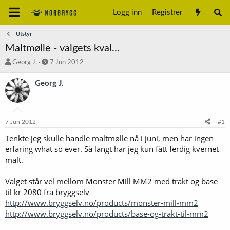
Logg inn
Registrer
Utstyr
Maltmølle - valgets kval...
T
S
Georg J.
7 Jun 2012
r
t
å
a
Georg J.
d
r
s
t
t
d
a
a
7 Jun 2012
#1
r
t
t
o
Tenkte jeg skulle handle maltmølle nå i juni, men har ingen
e
erfaring what so ever. Så langt har jeg kun fått ferdig kvernet
r
malt.
Valget står vel mellom Monster Mill MM2 med trakt og base
til kr 2080 fra bryggselv
http://www.bryggselv.no/products/monster-mill-mm2
http://www.bryggselv.no/products/base-og-trakt-til-mm2