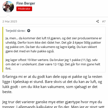
Finn Berger
Moderator
2 Mai 2025
#7
Terjedd skrev:
Ja, men... da kommer det luft til gjæren, og det sier produsentene er
uheldig. Derfor kom ikke det rådet her. Det går å kjøpe 500g pakker
og pakke om. Da bør du vakumere og lagre kjølig. Du kan sikkert
gjøre det med en halv pakke også.
Jeg lager oftest 19 liter vørtere. Da bruker jeg 1 pakke (11,5g), selv
om det er i underkant. (bør være 12-13g). Det går for min gane helt
fint.
Erfaringa mi er at du godt kan dele opp ei pakke og la resten
ligge i kjøleskap ei stund. Bare skvis ut det du kan av luft, og
lukk godt - om du ikke kan vakumere, som sjølsagt er det
beste.
Jeg trur det varierer ganske mye etter gjærtype hvor mye du
trenger. Lallemands kalkulator er fin der. Men jeg er stort sett