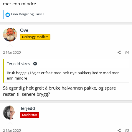
mer enn mindre
R
Finn Berger
og
LarsET
e
a
k
Ove
s
Norbrygg-medlem
j
o
n
e
2 Mai 2025
#4
r
:
Terjedd skrev:
Bruk begge. (16g er er fasit med helt nye pakker) Bedre med mer
enn mindre
Så egentlig helt greit å bruke halvannen pakke, og spare
resten til senere brygg?
Terjedd
Moderator
2 Mai 2025
#5