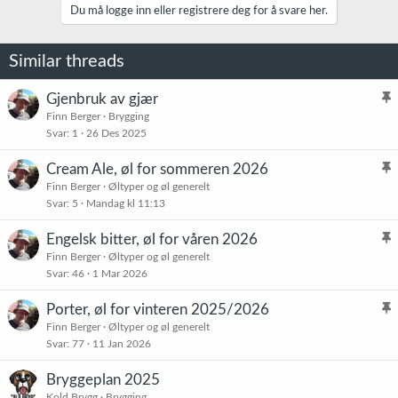
k
Du må logge inn eller registrere deg for å svare her.
s
j
o
Similar threads
n
e
r
Gjenbruk av gjær
:
l
Finn Berger
Brygging
Svar
1
26 Des 2025
i
s
Cream Ale, øl for sommeren 2026
t
l
Finn Berger
Øltyper og øl generelt
r
Svar
5
Mandag kl 11:13
i
e
s
t
Engelsk bitter, øl for våren 2026
t
l
Finn Berger
Øltyper og øl generelt
r
Svar
46
1 Mar 2026
i
e
s
t
Porter, øl for vinteren 2025/2026
t
l
Finn Berger
Øltyper og øl generelt
r
Svar
77
11 Jan 2026
i
e
s
t
Bryggeplan 2025
t
Kold Brygg
Brygging