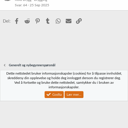
r
Svar
64
25 Sep 2025
e
t
Facebook
Reddit
Pinterest
Tumblr
WhatsApp
E-post
Link
Del:
Generelt og nybegynnerspørsmål
Dette nettstedet bruker informasjonskapsler (cookies) for å tilpasse innholdet,
Norbrygg-default
skreddersy din opplevelse og holde deg innlogget dersom du registrerer deg.
Ved å fortsette og bruke dette nettstedet, samtykker du i bruken av
Kontakt oss
Vilkår og regler
Personvernregler
Hjelp
Hjem
R
informasjonskapsler.
S
S
Godta
Lær mer...
®
Community platform by XenForo
© 2010-2023 XenForo Ltd.