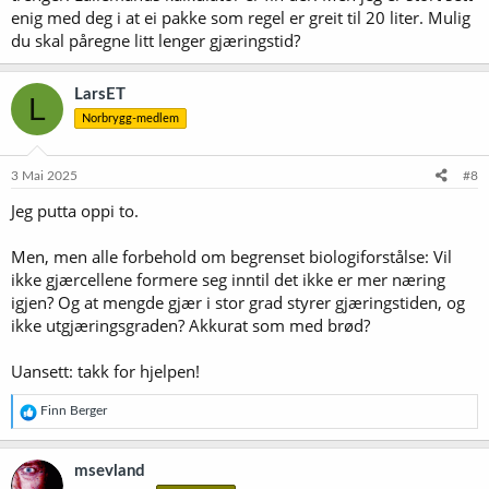
enig med deg i at ei pakke som regel er greit til 20 liter. Mulig
du skal påregne litt lenger gjæringstid?
LarsET
L
Norbrygg-medlem
3 Mai 2025
#8
Jeg putta oppi to.
Men, men alle forbehold om begrenset biologiforstålse: Vil
ikke gjærcellene formere seg inntil det ikke er mer næring
igjen? Og at mengde gjær i stor grad styrer gjæringstiden, og
ikke utgjæringsgraden? Akkurat som med brød?
Uansett: takk for hjelpen!
R
Finn Berger
e
a
k
msevland
s