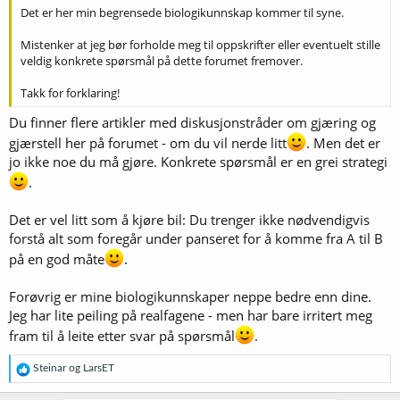
Det er her min begrensede biologikunnskap kommer til syne.
"Nesten" i parentesen viser til en annen mulig begrensende faktor,
nemlig forrådet av nitrogen i vørteren. Når det skal dannes nye
Mistenker at jeg bør forholde meg til oppskrifter eller eventuelt stille
celler, må gjæren ha nitrogen - i form av aminosyrer (FAN, "free
veldig konkrete spørsmål på dette forumet fremover.
amino nitrogen" er navnet som gjerne brukes) - for å kunne bygge
proteiner, og blir det for lite nitrogen, blir det lite formering. Normalt
Takk for forklaring!
skal vørter laget av 100% malt, ha nok aminosyrer, men bruker du
mye råfrukt ("adjuncts" på engelsk), kan det bli lite. Løsninga er da å
Du finner flere artikler med diskusjonstråder om gjæring og
tilføre en dose gjærnæring. (Ikke overdriv mengden, for for mye av
gjærstell her på forumet - om du vil nerde litt
. Men det er
visse aminosyrer kan gi for høy produksjon av fuselalkoholer.)
jo ikke noe du må gjøre. Konkrete spørsmål er en grei strategi
.
Det er vel litt som å kjøre bil: Du trenger ikke nødvendigvis
forstå alt som foregår under panseret for å komme fra A til B
på en god måte
.
Forøvrig er mine biologikunnskaper neppe bedre enn dine.
Jeg har lite peiling på realfagene - men har bare irritert meg
fram til å leite etter svar på spørsmål
.
R
Steinar
og
LarsET
e
a