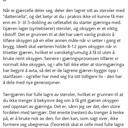
Når ei gjærcelle deler seg, deler den lagret sitt av steroler med
"dattercella", og det betyr at du i praksis ikke vil kunne få mer
enn en 3- til 5-dobling av celletallet du starter gjæringa med.
Gjæren lager (syntetiserer) steroler, og oksygen er et viktig
råstoff. Det er grunnen til at det har vært vanlig praksis å
tilføre oksygen på en eller annen måte når vi setter i gang et
brygg. Ideelt skal vørteren holde 8-12 ppm oksygen når vi
tilsetter gjæren, hvilket er vanskelig/umulig å få til uten å
bruke reint oksygen. Seinere i gjæringsprosessen tilfører vi
normalt ikke oksygen, og i alle fall ikke etter at stormgjæringa
har begynt å avta, så det er de lagrene gjæren bygger opp i
startfasen - og/eller har med seg fra sitt tidligere liv - den har
å dele med nye generasjoner.
Tørrgjæren
har
fulle lagre av steroler, hvilket er grunnen til at
du ikke trenger å bekymre deg om å få gitt gjæren oksygen
ved oppstart av gjæringa. Det er, sånn jeg ser det, den store
fordelen med tørrgjær. Det eneste (nesten) du trenger å tenke
på, er å bruke nok av den, for den kan, som sagt over, ikke
formere seg ubegrensa. (Teoretisk skal ei celle med fulle lagre