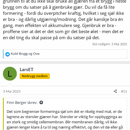
grunnen til at du ikke skal bruke all gjæren fra et brygg i neste
brygg om du satser på å gjenbruke gjær. Du vil da få lite
formering - fordi du overpitcher kraftig, hvilket i seg sjøl ikke
er bra - og dårlig utgjæring/modning. Det går kanskje bra én
gang, men effekten vil akkumulere seg. Gjenbruk er bra -
proffene sier at det er det som gir det beste ølet - men det er
en del ting du skal passe på om du satser på det.
Sist redigert:
3 Mai 2025
R
Kold Brygg
og
Ove
e
a
k
LarsET
L
s
Norbrygg-medlem
j
o
n
e
3 Mai 2025
#11
r
:
Finn Berger skrev:
Det som begrenser formeringa sjøl om det er rikelig med mat, er de
lagrene av steroler gjæren har. Steroler er viktig for oppbygginga av
en sterk og smidig cellemembran. Blir membranen dårlig, vil ikke
gjæren lenger klare å ta til seg næring effektivt, og den vil dø eller gå