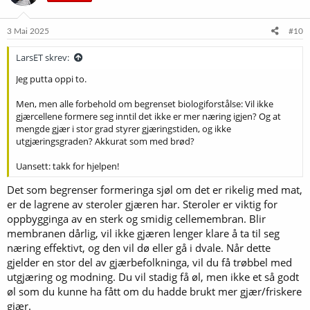
o
n
e
3 Mai 2025
#10
r
:
LarsET skrev:
Jeg putta oppi to.
Men, men alle forbehold om begrenset biologiforstålse: Vil ikke
gjærcellene formere seg inntil det ikke er mer næring igjen? Og at
mengde gjær i stor grad styrer gjæringstiden, og ikke
utgjæringsgraden? Akkurat som med brød?
Uansett: takk for hjelpen!
Det som begrenser formeringa sjøl om det er rikelig med mat,
er de lagrene av steroler gjæren har. Steroler er viktig for
oppbygginga av en sterk og smidig cellemembran. Blir
membranen dårlig, vil ikke gjæren lenger klare å ta til seg
næring effektivt, og den vil dø eller gå i dvale. Når dette
gjelder en stor del av gjærbefolkninga, vil du få trøbbel med
utgjæring og modning. Du vil stadig få øl, men ikke et så godt
øl som du kunne ha fått om du hadde brukt mer gjær/friskere
gjær.