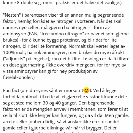
kunne 8-doble seg, men i praksis er det halve det vanlige.)
"Nesten" i parentesen viser til en annen mulig begrensende
faktor, nemlig forrådet av nitrogen i vørteren. Når det skal
dannes nye celler, må gjæren ha nitrogen - i form av
aminosyrer (FAN, "free amino nitrogen" er navnet som gjerne
brukes) - for å kunne bygge proteiner, og blir det for lite
nitrogen, blir det lite formering. Normalt skal vørter laget av
100% malt, ha nok aminosyrer, men bruker du mye råfrukt
("adjuncts" på engelsk), kan det bli lite. Løsninga er da å tilføre
en dose gjærnæring. (Ikke overdriv mengden, for for mye av
visse aminosyrer kan gi for høy produksjon av
fuselalkoholer.)
Fun fact (om du synes sånt er morsomt
): Ved å legge
forholda optimalt til rette vil ei gjærcelle visstnok kunne dele
seg et sted mellom 30 og 40 ganger. Den begrensende
faktoren er da mengden arrvev i membranen, som fører til at
cella til slutt ikke lenger kan fungere, og da vil dø. Men gamle,
arrete celler jobber dårlig, så vi ønsker ikke en stor andel
gamle celler i gjærbefolkninga vår når vi brygger. Det er