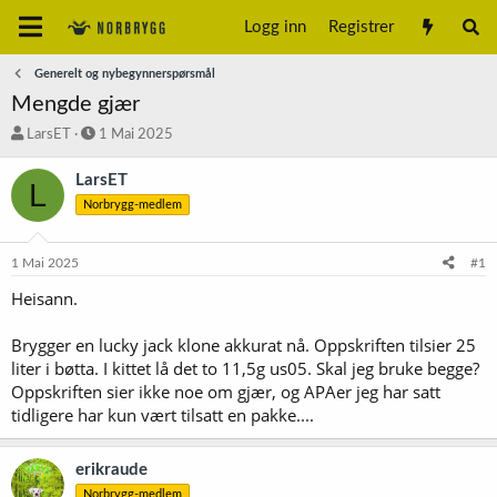
Logg inn
Registrer
Generelt og nybegynnerspørsmål
Mengde gjær
T
S
LarsET
1 Mai 2025
r
t
å
a
LarsET
L
d
r
Norbrygg-medlem
s
t
t
d
a
a
1 Mai 2025
#1
r
t
t
o
Heisann.
e
r
Brygger en lucky jack klone akkurat nå. Oppskriften tilsier 25
liter i bøtta. I kittet lå det to 11,5g us05. Skal jeg bruke begge?
Oppskriften sier ikke noe om gjær, og APAer jeg har satt
tidligere har kun vært tilsatt en pakke....
erikraude
Norbrygg-medlem