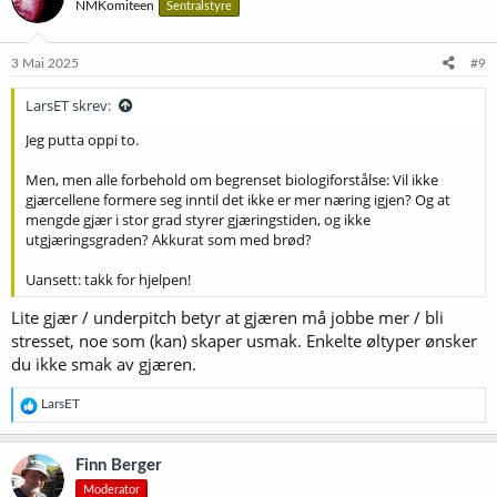
NMKomiteen
Sentralstyre
j
o
n
e
3 Mai 2025
#9
r
:
LarsET skrev:
Jeg putta oppi to.
Men, men alle forbehold om begrenset biologiforstålse: Vil ikke
gjærcellene formere seg inntil det ikke er mer næring igjen? Og at
mengde gjær i stor grad styrer gjæringstiden, og ikke
utgjæringsgraden? Akkurat som med brød?
Uansett: takk for hjelpen!
Lite gjær / underpitch betyr at gjæren må jobbe mer / bli
stresset, noe som (kan) skaper usmak. Enkelte øltyper ønsker
du ikke smak av gjæren.
R
LarsET
e
a
k
Finn Berger
s
Moderator
j