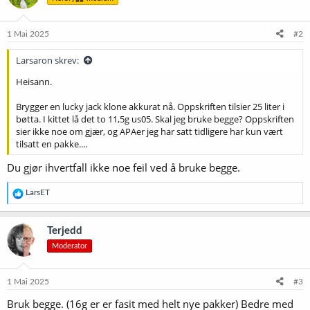
1 Mai 2025
#2
Larsaron skrev:
Heisann.
Brygger en lucky jack klone akkurat nå. Oppskriften tilsier 25 liter i
bøtta. I kittet lå det to 11,5g us05. Skal jeg bruke begge? Oppskriften
sier ikke noe om gjær, og APAer jeg har satt tidligere har kun vært
tilsatt en pakke....
Du gjør ihvertfall ikke noe feil ved å bruke begge.
R
LarsET
e
a
k
Terjedd
s
Moderator
j
o
n
e
1 Mai 2025
#3
r
Bruk begge. (16g er er fasit med helt nye pakker) Bedre med
: