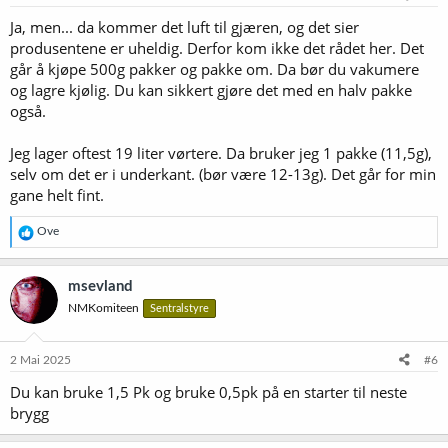
Ja, men... da kommer det luft til gjæren, og det sier
produsentene er uheldig. Derfor kom ikke det rådet her. Det
går å kjøpe 500g pakker og pakke om. Da bør du vakumere
og lagre kjølig. Du kan sikkert gjøre det med en halv pakke
også.
Jeg lager oftest 19 liter vørtere. Da bruker jeg 1 pakke (11,5g),
selv om det er i underkant. (bør være 12-13g). Det går for min
gane helt fint.
R
Ove
e
a
k
msevland
s
NMKomiteen
Sentralstyre
j
o
n
e
2 Mai 2025
#6
r
Du kan bruke 1,5 Pk og bruke 0,5pk på en starter til neste
:
brygg