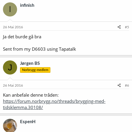
infinish
I
26 Mai 2016
#5
Ja det burde gå bra
Sent from my D6603 using Tapatalk
Jørgen BS
J
Norbrygg-medlem
26 Mai 2016
#6
Kan anbefale denne tråden:
https://forum.norbrygg.no/threads/brygging-med-
tidsklemma.30108/
EspenH