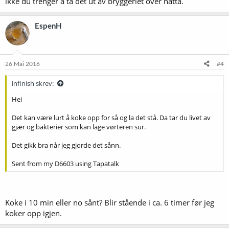
ikke du trenger å ta det ut av bryggeriet over natta.
EspenH
26 Mai 2016
#4
infinish skrev:
Hei
Det kan være lurt å koke opp for så og la det stå. Da tar du livet av
gjær og bakterier som kan lage vørteren sur.
Det gikk bra når jeg gjorde det sånn.
Sent from my D6603 using Tapatalk
Koke i 10 min eller no sånt? Blir stående i ca. 6 timer før jeg
koker opp igjen.