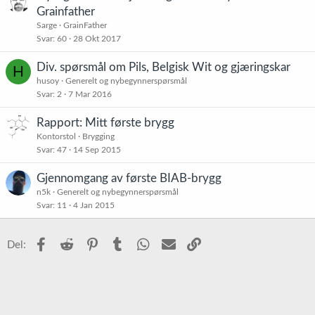
Grainfather
Sarge
GrainFather
Svar
60
28 Okt 2017
Div. spørsmål om Pils, Belgisk Wit og gjæringskar
H
husoy
Generelt og nybegynnerspørsmål
Svar
2
7 Mar 2016
Rapport: Mitt første brygg
Kontorstol
Brygging
Svar
47
14 Sep 2015
Gjennomgang av første BIAB-brygg
n5k
Generelt og nybegynnerspørsmål
Svar
11
4 Jan 2015
Facebook
Reddit
Pinterest
Tumblr
WhatsApp
E-post
Link
Del: