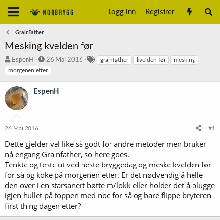
Logg inn
Registrer
GrainFather
Mesking kvelden før
T
S
S
EspenH
26 Mai 2016
grainfather
kvelden før
mesking
r
t
t
morgenen etter
å
a
i
d
r
k
EspenH
s
t
k
t
d
o
a
a
r
r
t
d
26 Mai 2016
#1
t
o
e
Dette gjelder vel like så godt for andre metoder men bruker
r
nå engang Grainfather, so here goes.
Tenkte og teste ut ved neste bryggedag og meske kvelden før
for så og koke på morgenen etter. Er det nødvendig å helle
den over i en starsanert bøtte m/lokk eller holder det å plugge
igjen hullet på toppen med noe for så og bare flippe bryteren
first thing dagen etter?