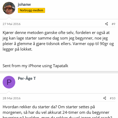
johanw
Norbrygg-medlem
27 Mai 2016
#9
Kjører denne metoden ganske ofte selv, fordelen er også at
jeg kan lage starter samme dag som jeg begynner, noe jeg
pleier å glemme å gjøre tidsnok ellers. Varmer opp til 90gr og
legger på lokket.
Sent from my iPhone using Tapatalk
Per-Åge T
P
28 Mai 2016
#10
Hvordan rekker du starter da? Om starter settes på
morgenen, så har du vel akkurat 24-timer om du begynner
brygging på kvelden, men da rekker du vel ingen cold crash?