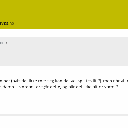
rygg.no
le
her (hvis det ikke roer seg kan det vel splittes litt?), men når vi f
amp. Hvordan foregår dette, og blir det ikke altfor varmt?