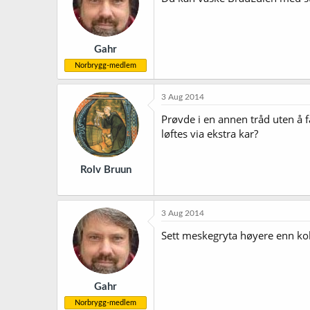
Gahr
Norbrygg-medlem
3 Aug 2014
Prøvde i en annen tråd uten å f
løftes via ekstra kar?
Rolv Bruun
3 Aug 2014
Sett meskegryta høyere enn kok
Gahr
Norbrygg-medlem