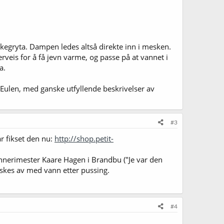
kegryta. Dampen ledes altså direkte inn i mesken.
veis for å få jevn varme, og passe på at vannet i
a.
Eulen, med ganske utfyllende beskrivelser av
#3
r fikset den nu:
http://shop.petit-
rennerimester Kaare Hagen i Brandbu ("Je var den
askes av med vann etter pussing.
#4