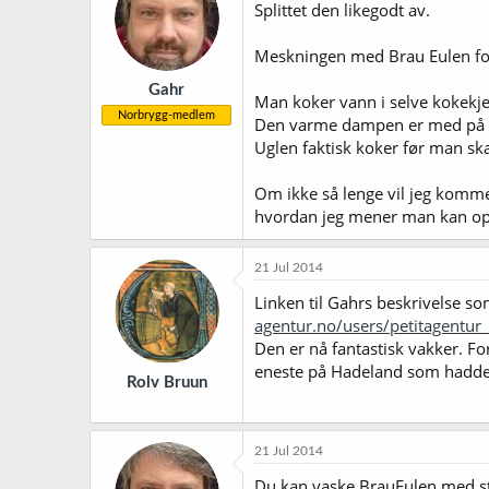
j
Splittet den likegodt av.
o
n
Meskningen med Brau Eulen for
e
r
Gahr
:
Man koker vann i selve kokekje
Norbrygg-medlem
Den varme dampen er med på å h
Uglen faktisk koker før man skal
Om ikke så lenge vil jeg komme
hvordan jeg mener man kan op
21 Jul 2014
Linken til Gahrs beskrivelse so
agentur.no/users/petitagen
Den er nå fantastisk vakker. Fo
eneste på Hadeland som hadde l
Rolv Bruun
21 Jul 2014
Du kan vaske BrauEulen med ste