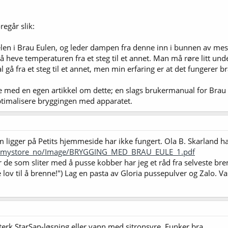
egår slik:
len i Brau Eulen, og leder dampen fra denne inn i bunnen av mes
eve temperaturen fra et steg til et annet. Man må røre litt under
 gå fra et steg til et annet, men min erfaring er at det fungerer br
 med en egen artikkel om dette; en slags brukermanual for Brau 
timalisere bryggingen med apparatet.
m ligger på Petits hjemmeside har ikke fungert. Ola B. Skarland ha
tur_mystore_no/Image/BRYGGING_MED_BRAU_EULE_1.pdf
r de som sliter med å pusse kobber har jeg et råd fra selveste b
ov til å brenne!") Lag en pasta av Gloria pussepulver og Zalo. V
rk StarSan-løsning eller vann med sitronsyre. Funker bra.