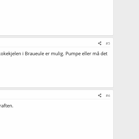
#5
l kokekjelen i Braueule er mulig. Pumpe eller må det
#6
raften.