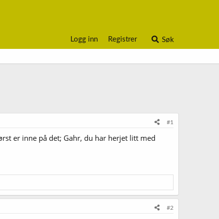
Logg inn
Registrer
Søk
#1
ørst er inne på det; Gahr, du har herjet litt med
#2