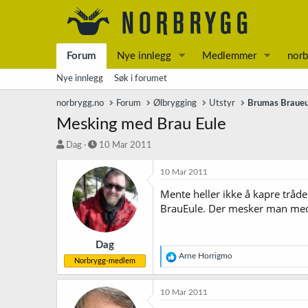
Forum
Nye innlegg
Medlemmer
norb
Nye innlegg
Søk i forumet
norbrygg.no
Forum
Ølbrygging
Utstyr
Brumas Braueu
Mesking med Brau Eule
T
S
Dag
10 Mar 2011
r
t
å
a
10 Mar 2011
d
r
Mente heller ikke å kapre tråden 
s
t
BrauEule. Der mesker man med d
t
d
a
a
r
t
t
o
Dag
R
Arne Horrigmo
e
Norbrygg-medlem
e
r
a
k
10 Mar 2011
s