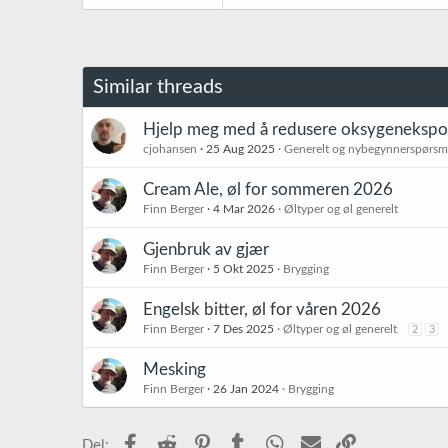
Similar threads
Hjelp meg med å redusere oksygenekspo
cjohansen
25 Aug 2025
Generelt og nybegynnerspørsm
Cream Ale, øl for sommeren 2026
Finn Berger
4 Mar 2026
Øltyper og øl generelt
Gjenbruk av gjær
Finn Berger
5 Okt 2025
Brygging
Engelsk bitter, øl for våren 2026
Finn Berger
7 Des 2025
Øltyper og øl generelt
2
3
Mesking
Finn Berger
26 Jan 2024
Brygging
Facebook
Reddit
Pinterest
Tumblr
WhatsApp
E-post
Link
Del: