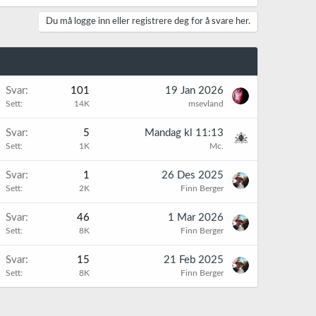
Du må logge inn eller registrere deg for å svare her.
Svar
101
19 Jan 2026
Sett
14K
msevland
K
Svar
5
Mandag kl 11:13
Sett
1K
Mc.
K
Svar
1
26 Des 2025
Sett
2K
Finn Berger
K
Svar
46
1 Mar 2026
Sett
8K
Finn Berger
K
Svar
15
21 Feb 2025
Sett
8K
Finn Berger