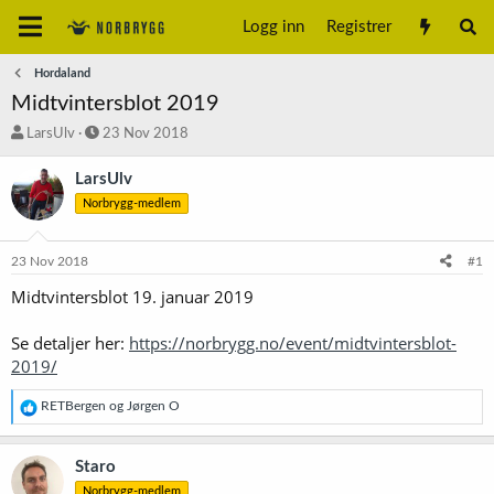
Logg inn
Registrer
Hordaland
Midtvintersblot 2019
T
S
LarsUlv
23 Nov 2018
r
t
å
a
LarsUlv
d
r
Norbrygg-medlem
s
t
t
d
a
a
23 Nov 2018
#1
r
t
t
o
Midtvintersblot 19. januar 2019
e
r
Se detaljer her:
https://norbrygg.no/event/midtvintersblot-
2019/
R
RETBergen
og
Jørgen O
e
a
k
Staro
s
Norbrygg-medlem
j