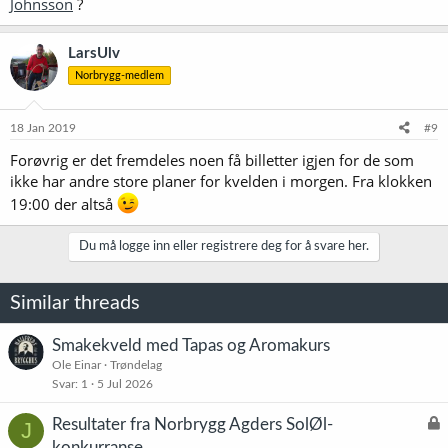
Johnsson
?
LarsUlv
Norbrygg-medlem
18 Jan 2019
#9
Forøvrig er det fremdeles noen få billetter igjen for de som
ikke har andre store planer for kvelden i morgen. Fra klokken
19:00 der altså
Du må logge inn eller registrere deg for å svare her.
Similar threads
Smakekveld med Tapas og Aromakurs
Ole Einar
Trøndelag
Svar
1
5 Jul 2026
L
Resultater fra Norbrygg Agders SolØl-
J
å
konkurranse