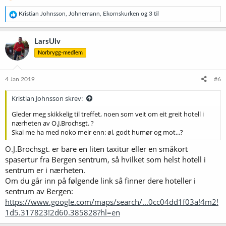
R
Kristian Johnsson
,
Johnemann
,
Ekornskurken
og 3 til
e
a
k
LarsUlv
s
Norbrygg-medlem
j
o
n
e
4 Jan 2019
#6
r
:
Kristian Johnsson skrev:
Gleder meg skikkelig til treffet, noen som veit om eit greit hotell i
nærheten av O.J.Brochsgt. ?
Skal me ha med noko meir enn: øl, godt humør og mot...?
O.J.Brochsgt. er bare en liten taxitur eller en småkort
spasertur fra Bergen sentrum, så hvilket som helst hotell i
sentrum er i nærheten.
Om du går inn på følgende link så finner dere hoteller i
sentrum av Bergen:
https://www.google.com/maps/search/...0cc04dd1f03a!4m2!
1d5.317823!2d60.385828?hl=en