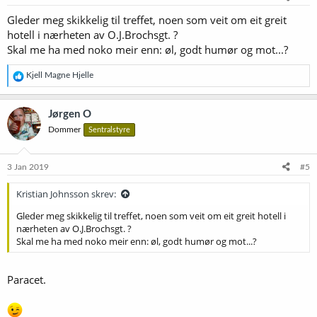
r
Gleder meg skikkelig til treffet, noen som veit om eit greit
:
hotell i nærheten av O.J.Brochsgt. ?
Skal me ha med noko meir enn: øl, godt humør og mot...?
R
Kjell Magne Hjelle
e
a
k
Jørgen O
s
Dommer
Sentralstyre
j
o
n
e
3 Jan 2019
#5
r
:
Kristian Johnsson skrev:
Gleder meg skikkelig til treffet, noen som veit om eit greit hotell i
nærheten av O.J.Brochsgt. ?
Skal me ha med noko meir enn: øl, godt humør og mot...?
Paracet.