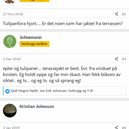
o
n
e
27 Nov 2018
#2
r
Tulipanfora hjort.... Er det noen som har jaktet fra terrassen?
:
Johnemann
Norbrygg-medlem
3 Des 2018
#3
epler og tulipaner... terassejakt er best. Evt. fra vinduet på
kvisten. Eg holdt oppe og far min skaut. Han fekk blåveis av
siktet.. eg lo... og eg lo. og så sprang eg!
R
Kjell Magne Hjelle
,
Jan Erik Johansen
,
loebrygg
og 5 til
e
a
k
Kristian Johnsson
s
j
o
n
e
3 Jan 2019
#4