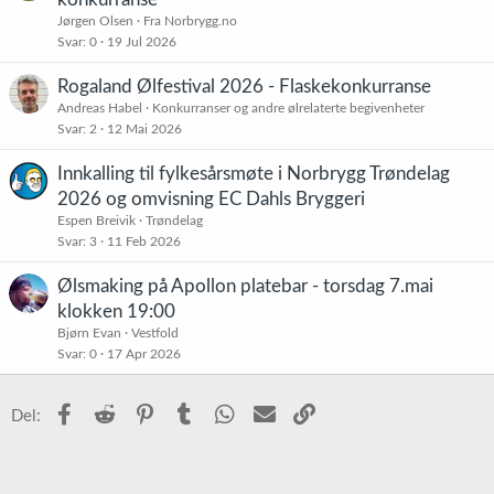
s
Jørgen Olsen
Fra Norbrygg.no
t
Svar
0
19 Jul 2026
Rogaland Ølfestival 2026 - Flaskekonkurranse
Andreas Habel
Konkurranser og andre ølrelaterte begivenheter
Svar
2
12 Mai 2026
Innkalling til fylkesårsmøte i Norbrygg Trøndelag
2026 og omvisning EC Dahls Bryggeri
Espen Breivik
Trøndelag
Svar
3
11 Feb 2026
Ølsmaking på Apollon platebar - torsdag 7.mai
klokken 19:00
Bjørn Evan
Vestfold
Svar
0
17 Apr 2026
Facebook
Reddit
Pinterest
Tumblr
WhatsApp
E-post
Link
Del: