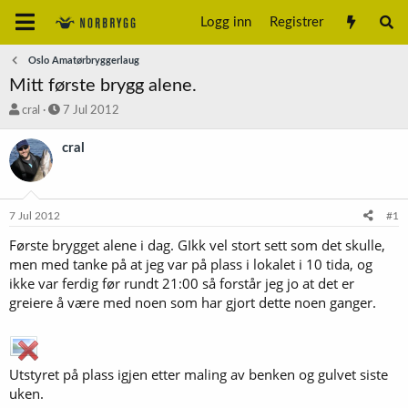
Logg inn
Registrer
Oslo Amatørbryggerlaug
Mitt første brygg alene.
T
S
cral
7 Jul 2012
r
t
å
a
cral
d
r
s
t
t
d
a
a
7 Jul 2012
#1
r
t
t
o
Første brygget alene i dag. GIkk vel stort sett som det skulle,
e
men med tanke på at jeg var på plass i lokalet i 10 tida, og
r
ikke var ferdig før rundt 21:00 så forstår jeg jo at det er
greiere å være med noen som har gjort dette noen ganger.
Utstyret på plass igjen etter maling av benken og gulvet siste
uken.