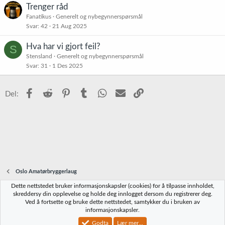
Trenger råd
Fanatikus
Generelt og nybegynnerspørsmål
Svar
42
21 Aug 2025
Hva har vi gjort feil?
S
Stensland
Generelt og nybegynnerspørsmål
Svar
31
1 Des 2025
Facebook
Reddit
Pinterest
Tumblr
WhatsApp
E-post
Link
Del:
Oslo Amatørbryggerlaug
Dette nettstedet bruker informasjonskapsler (cookies) for å tilpasse innholdet,
Norbrygg-default
skreddersy din opplevelse og holde deg innlogget dersom du registrerer deg.
Ved å fortsette og bruke dette nettstedet, samtykker du i bruken av
Kontakt oss
Vilkår og regler
Personvernregler
Hjelp
Hjem
R
informasjonskapsler.
S
S
Godta
Lær mer...
®