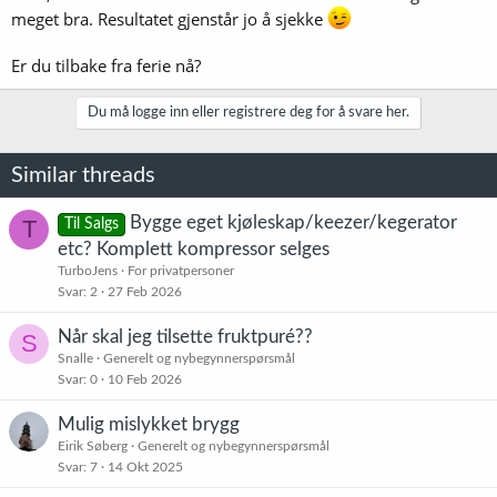
meget bra. Resultatet gjenstår jo å sjekke
Er du tilbake fra ferie nå?
Du må logge inn eller registrere deg for å svare her.
Similar threads
Bygge eget kjøleskap/keezer/kegerator
T
Til Salgs
etc? Komplett kompressor selges
TurboJens
For privatpersoner
Svar
2
27 Feb 2026
Når skal jeg tilsette fruktpuré??
S
Snalle
Generelt og nybegynnerspørsmål
Svar
0
10 Feb 2026
Mulig mislykket brygg
Eirik Søberg
Generelt og nybegynnerspørsmål
Svar
7
14 Okt 2025