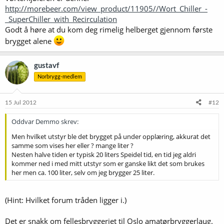
http://morebeer.com/view_product/11905//Wort_Chiller_-
_SuperChiller_with_Recirculation
Godt å høre at du kom deg rimelig helberget gjennom første
brygget alene
gustavf
Norbrygg-medlem
15 Jul 2012
#12
Oddvar Demmo skrev:
Men hvilket utstyr ble det brygget på under opplæring, akkurat det
samme som vises her eller ? mange liter ?
Nesten halve tiden er typisk 20 liters Speidel tid, en tid jeg aldri
kommer ned i med mitt utstyr som er ganske likt det som brukes
her men ca. 100 liter, selv om jeg brygger 25 liter.
(Hint: Hvilket forum tråden ligger i.)
Det er snakk om fellesbryggeriet til Oslo amatørbryggerlaug.