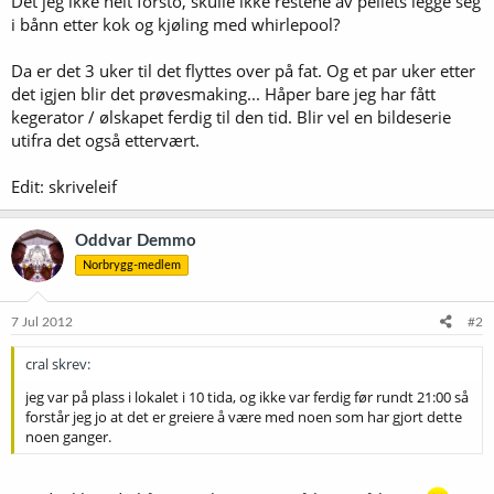
Det jeg ikke helt forsto, skulle ikke restene av pellets legge seg
i bånn etter kok og kjøling med whirlepool?
Da er det 3 uker til det flyttes over på fat. Og et par uker etter
det igjen blir det prøvesmaking... Håper bare jeg har fått
kegerator / ølskapet ferdig til den tid. Blir vel en bildeserie
utifra det også ettervært.
Edit: skriveleif
Oddvar Demmo
Norbrygg-medlem
7 Jul 2012
#2
cral skrev:
jeg var på plass i lokalet i 10 tida, og ikke var ferdig før rundt 21:00 så
forstår jeg jo at det er greiere å være med noen som har gjort dette
noen ganger.