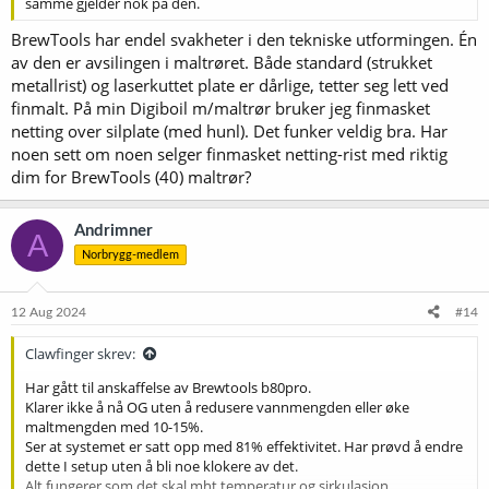
samme gjelder nok på den.
BrewTools har endel svakheter i den tekniske utformingen. Én
av den er avsilingen i maltrøret. Både standard (strukket
metallrist) og laserkuttet plate er dårlige, tetter seg lett ved
finmalt. På min Digiboil m/maltrør bruker jeg finmasket
netting over silplate (med hunl). Det funker veldig bra. Har
noen sett om noen selger finmasket netting-rist med riktig
dim for BrewTools (40) maltrør?
Andrimner
A
Norbrygg-medlem
12 Aug 2024
#14
Clawfinger skrev:
Har gått til anskaffelse av Brewtools b80pro.
Klarer ikke å nå OG uten å redusere vannmengden eller øke
maltmengden med 10-15%.
Ser at systemet er satt opp med 81% effektivitet. Har prøvd å endre
dette I setup uten å bli noe klokere av det.
Alt fungerer som det skal mht temperatur og sirkulasjon.