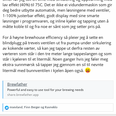
lav effekt (40%) til 75C. Det er ikke ei vidundermaskin som gir
deg bedre utbytte automatisk, men løsningene med ventiler,
1-100% justerbar effekt, godt display med sine smarte
løsninger i programvaren, og inline kjøler og tapping uten å
måtte koble til og fra noe er sånt som jeg setter pris på.
For å høyne brewhouse efficiency så pleier jeg å sette en
blindplugg på treveis ventilen ut fra pumpa under sirkulering
av kokende vørter, så kan jeg tappe ut derfra resten av
vørteren som står i den tre meter lange tappeslangen og som
står i kjøleren til et litermål. Noen ganger hvis jeg føler meg
ekstra sunnmørsk så tapper jeg gjennom en sil til nevnte
litermål med bunnventilen i kjelen åpen også.
Brewfather
Powerful and easy to use tool for your brewing needs
share.brewfather.app
R
msevland
,
Finn Berger
og
Ravneklo
e
a