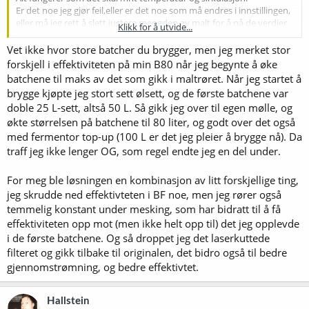
Er det noe jeg gjør feil,eller er det noe som må endres i innstillingen,
eller må jeg rett å slett justere mengden av malt for å nå de verdier
Klikk for å utvide...
jeg vi ha?
Vet ikke hvor store batcher du brygger, men jeg merket stor
forskjell i effektiviteten på min B80 når jeg begynte å øke
batchene til maks av det som gikk i maltrøret. Når jeg startet å
brygge kjøpte jeg stort sett ølsett, og de første batchene var
doble 25 L-sett, altså 50 L. Så gikk jeg over til egen mølle, og
økte størrelsen på batchene til 80 liter, og godt over det også
med fermentor top-up (100 L er det jeg pleier å brygge nå). Da
traff jeg ikke lenger OG, som regel endte jeg en del under.
For meg ble løsningen en kombinasjon av litt forskjellige ting,
jeg skrudde ned effektivteten i BF noe, men jeg rører også
temmelig konstant under mesking, som har bidratt til å få
effektiviteten opp mot (men ikke helt opp til) det jeg opplevde
i de første batchene. Og så droppet jeg det laserkuttede
filteret og gikk tilbake til originalen, det bidro også til bedre
gjennomstrømning, og bedre effektivtet.
Hallstein