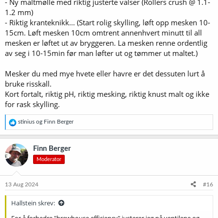
- Ny maltmølle med riktig justerte valser (Rollers crush @ 1.1-
1.2 mm)
- Riktig kranteknikk... (Start rolig skylling, løft opp mesken 10-
15cm. Løft mesken 10cm omtrent annenhvert minutt til all
mesken er løftet ut av bryggeren. La mesken renne ordentlig
av seg i 10-15min før man løfter ut og tømmer ut maltet.)
Mesker du med mye hvete eller havre er det dessuten lurt å
bruke risskall.
Kort fortalt, riktig pH, riktig mesking, riktig knust malt og ikke
for rask skylling.
R
stinius
og
Finn Berger
e
a
k
Finn Berger
s
Moderator
j
o
n
e
13 Aug 2024
#16
r
:
Hallstein skrev: