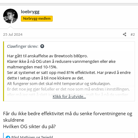
loebrygg
Norbrygg-medlem
25 Jul 2024
#2
Clawfinger skrev:
Har gått til anskaffelse av Brewtools b80pro.
Klarer ikke å nå OG uten å redusere vannmengden eller øke
maltmengden med 10-15%.
Ser at systemet er satt opp med 81% effektivitet. Har prøvd å endre
dette I setup uten å bli noe klokere av det.
Alt fungerer som det skal mht temperatur og sirkulasjon.
Er det noe jeg gjør feil,eller er det noe som må endres i innstillingen,
eller må jeg rett å slett justere mengden av malt for å nå de verdier
Klikk for å utvide...
jeg vi ha?
Får du ikke bedre effektivitet må du senke forventningene og
skuldrene
Hvilken OG sikter du på?
R
Bård Mathisen
og
Terjedd