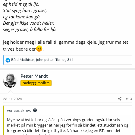
eg held meg til ljå.
Stilt syng han i graset,
og tankane kan gå.
Det gjer ikkje vondt heller,
segjer graset, å falla for ljå.
Jeg holder meg i alle fall til gammaldags kjele. Jeg trur maltet
trives bedre der
.
R
Bård Mathisen
,
john petter
,
Tor.
og 3 til
e
a
k
Petter Mandt
s
Norbrygg-medlem
j
o
n
e
26 Jul 2024
#13
r
:
venaas skrev:
Mye av utbytte har også å si på kvernings graden også. Har selv
merket på min brygger at har jeg for fin så blir det lett stuckmash og
for grov så blir det dårlig utbytte. Nå har ikke jeg en BT, men det