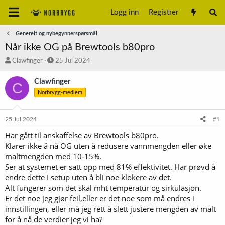
Logg inn
Registrer
Generelt og nybegynnerspørsmål
Når ikke OG på Brewtools b80pro
T
S
Clawfinger
25 Jul 2024
r
t
å
a
Clawfinger
C
d
r
Norbrygg-medlem
s
t
t
d
a
a
25 Jul 2024
#1
r
t
t
o
Har gått til anskaffelse av Brewtools b80pro.
e
Klarer ikke å nå OG uten å redusere vannmengden eller øke
r
maltmengden med 10-15%.
Ser at systemet er satt opp med 81% effektivitet. Har prøvd å
endre dette I setup uten å bli noe klokere av det.
Alt fungerer som det skal mht temperatur og sirkulasjon.
Er det noe jeg gjør feil,eller er det noe som må endres i
innstillingen, eller må jeg rett å slett justere mengden av malt
for å nå de verdier jeg vi ha?