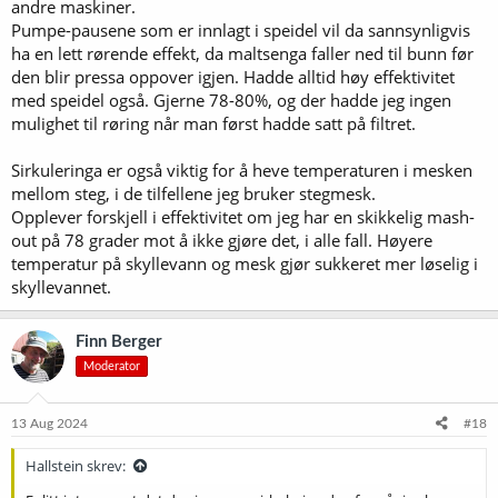
andre maskiner.
den, sammen med termostatstyringa, holder temperaturen jevn.
Pumpe-pausene som er innlagt i speidel vil da sannsynligvis
(Men det har liten eller ingen betydning.)
ha en lett rørende effekt, da maltsenga faller ned til bunn før
den blir pressa oppover igjen. Hadde alltid høy effektivitet
med speidel også. Gjerne 78-80%, og der hadde jeg ingen
mulighet til røring når man først hadde satt på filtret.
Sirkuleringa er også viktig for å heve temperaturen i mesken
mellom steg, i de tilfellene jeg bruker stegmesk.
Opplever forskjell i effektivitet om jeg har en skikkelig mash-
out på 78 grader mot å ikke gjøre det, i alle fall. Høyere
temperatur på skyllevann og mesk gjør sukkeret mer løselig i
skyllevannet.
Finn Berger
Moderator
13 Aug 2024
#18
Hallstein skrev: