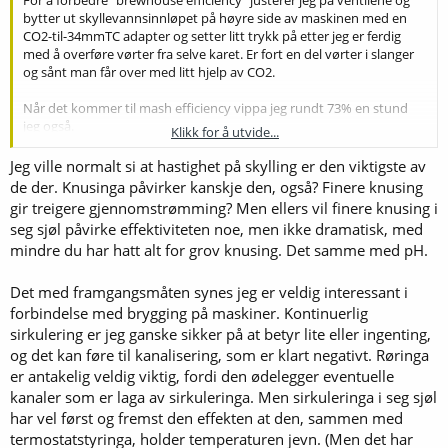
For å forbedre "brewhouse efficiency" justerer jeg på ventilene og
bytter ut skyllevannsinnløpet på høyre side av maskinen med en
CO2-til-34mmTC adapter og setter litt trykk på etter jeg er ferdig
med å overføre vørter fra selve karet. Er fort en del vørter i slanger
og sånt man får over med litt hjelp av CO2.
Når det kommer til mash efficiency vippa jeg rundt 73% en stund
jeg også.
Klikk for å utvide...
Hos meg var det i all hovedsak 4 ting som bidro med å øke
effektiviteten til rundt 81-83% hvor jeg ligger ganske stabilt nå.
Jeg ville normalt si at hastighet på skylling er den viktigste av
- Kontroll på meske pH (5.2-5.4)
de der. Knusinga påvirker kanskje den, også? Finere knusing
- Riktig fremgangsmåte ved mesking (mash in, vent 15 minutter
gir treigere gjennomstrømming? Men ellers vil finere knusing i
_UTEN SIRKULERING_, sirkuler resten av tiden, rør 2-3 ganger, men
seg sjøl påvirke effektiviteten noe, men ikke dramatisk, med
ikke noe mer røring når du begynner å varme opp mot mashout)
mindre du har hatt alt for grov knusing. Det samme med pH.
- Ny maltmølle med riktig justerte valser (Rollers crush @ 1.1-1.2
mm)
- Riktig kranteknikk... (Start rolig skylling, løft opp mesken 10-15cm.
Det med framgangsmåten synes jeg er veldig interessant i
Løft mesken 10cm omtrent annenhvert minutt til all mesken er
forbindelse med brygging på maskiner. Kontinuerlig
løftet ut av bryggeren. La mesken renne ordentlig av seg i 10-15min
sirkulering er jeg ganske sikker på at betyr lite eller ingenting,
før man løfter ut og tømmer ut maltet.)
og det kan føre til kanalisering, som er klart negativt. Røringa
er antakelig veldig viktig, fordi den ødelegger eventuelle
Mesker du med mye hvete eller havre er det dessuten lurt å bruke
kanaler som er laga av sirkuleringa. Men sirkuleringa i seg sjøl
risskall.
Kort fortalt, riktig pH, riktig mesking, riktig knust malt og ikke for
har vel først og fremst den effekten at den, sammen med
rask skylling.
termostatstyringa, holder temperaturen jevn. (Men det har