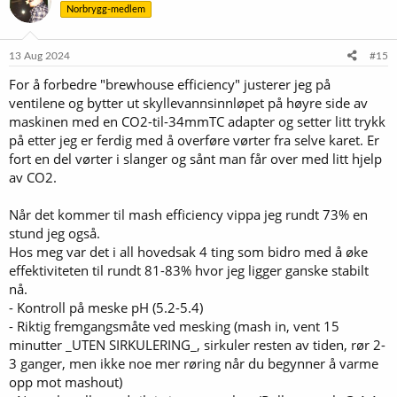
Norbrygg-medlem
13 Aug 2024
#15
For å forbedre "brewhouse efficiency" justerer jeg på
ventilene og bytter ut skyllevannsinnløpet på høyre side av
maskinen med en CO2-til-34mmTC adapter og setter litt trykk
på etter jeg er ferdig med å overføre vørter fra selve karet. Er
fort en del vørter i slanger og sånt man får over med litt hjelp
av CO2.
Når det kommer til mash efficiency vippa jeg rundt 73% en
stund jeg også.
Hos meg var det i all hovedsak 4 ting som bidro med å øke
effektiviteten til rundt 81-83% hvor jeg ligger ganske stabilt
nå.
- Kontroll på meske pH (5.2-5.4)
- Riktig fremgangsmåte ved mesking (mash in, vent 15
minutter _UTEN SIRKULERING_, sirkuler resten av tiden, rør 2-
3 ganger, men ikke noe mer røring når du begynner å varme
opp mot mashout)