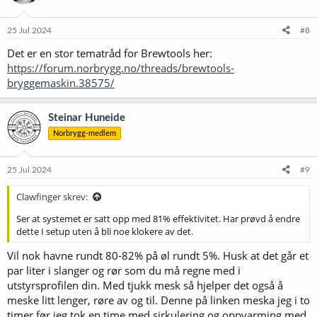
25 Jul 2024
#8
Det er en stor tematråd for Brewtools her:
https://forum.norbrygg.no/threads/brewtools-
bryggemaskin.38575/
Steinar Huneide
Norbrygg-medlem
25 Jul 2024
#9
Clawfinger skrev:
Ser at systemet er satt opp med 81% effektivitet. Har prøvd å endre
dette I setup uten å bli noe klokere av det.
Vil nok havne rundt 80-82% på øl rundt 5%. Husk at det går et
par liter i slanger og rør som du må regne med i
utstyrsprofilen din. Med tjukk mesk så hjelper det også å
meske litt lenger, røre av og til. Denne på linken meska jeg i to
timer før jeg tok en time med sirkulering og oppvarming med