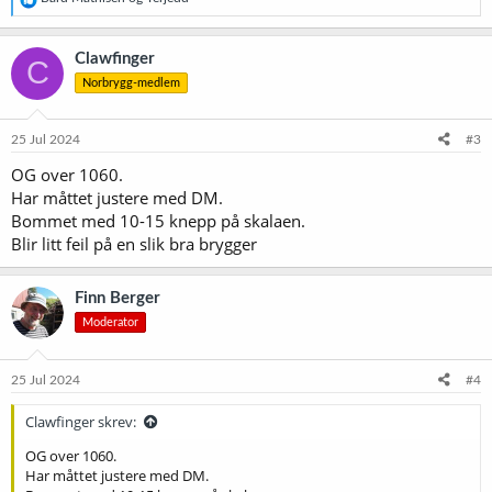
e
a
k
Clawfinger
C
s
Norbrygg-medlem
j
o
n
e
25 Jul 2024
#3
r
OG over 1060.
:
Har måttet justere med DM.
Bommet med 10-15 knepp på skalaen.
Blir litt feil på en slik bra brygger
Finn Berger
Moderator
25 Jul 2024
#4
Clawfinger skrev:
OG over 1060.
Har måttet justere med DM.