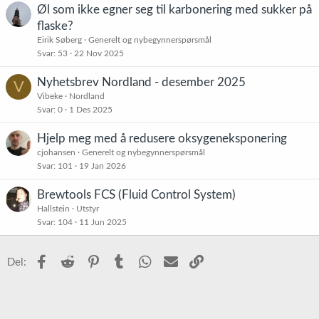
Øl som ikke egner seg til karbonering med sukker på
flaske?
Eirik Søberg
Generelt og nybegynnerspørsmål
Svar
53
22 Nov 2025
Nyhetsbrev Nordland - desember 2025
V
Vibeke
Nordland
Svar
0
1 Des 2025
Hjelp meg med å redusere oksygeneksponering
cjohansen
Generelt og nybegynnerspørsmål
Svar
101
19 Jan 2026
Brewtools FCS (Fluid Control System)
Hallstein
Utstyr
Svar
104
11 Jun 2025
Facebook
Reddit
Pinterest
Tumblr
WhatsApp
E-post
Link
Del: