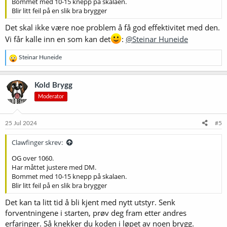
Bommet med 10-15 knepp på skalaen.
Blir litt feil på en slik bra brygger
Det skal ikke være noe problem å få god effektivitet med den.
Vi får kalle inn en som kan det
:
@Steinar Huneide
R
Steinar Huneide
e
a
k
Kold Brygg
s
Moderator
j
o
n
e
25 Jul 2024
#5
r
:
Clawfinger skrev:
OG over 1060.
Har måttet justere med DM.
Bommet med 10-15 knepp på skalaen.
Blir litt feil på en slik bra brygger
Det kan ta litt tid å bli kjent med nytt utstyr. Senk
forventningene i starten, prøv deg fram etter andres
erfaringer. Så knekker du koden i løpet av noen brygg.