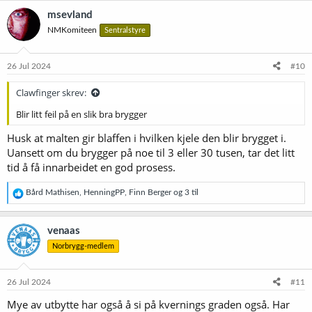
k
msevland
s
NMKomiteen
Sentralstyre
j
o
n
e
26 Jul 2024
#10
r
:
Clawfinger skrev:
Blir litt feil på en slik bra brygger
Husk at malten gir blaffen i hvilken kjele den blir brygget i.
Uansett om du brygger på noe til 3 eller 30 tusen, tar det litt
tid å få innarbeidet en god prosess.
R
Bård Mathisen
,
HenningPP
,
Finn Berger
og 3 til
e
a
k
venaas
s
Norbrygg-medlem
j
o
n
e
26 Jul 2024
#11
r
Mye av utbytte har også å si på kvernings graden også. Har
: