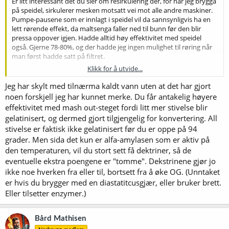
Er litt interessant det du sier om resirkulering der, for når jeg brygga
på speidel, sirkulerer mesken motsatt vei mot alle andre maskiner.
Pumpe-pausene som er innlagt i speidel vil da sannsynligvis ha en
lett rørende effekt, da maltsenga faller ned til bunn før den blir
pressa oppover igjen. Hadde alltid høy effektivitet med speidel
også. Gjerne 78-80%, og der hadde jeg ingen mulighet til røring når
man først hadde satt på filtret.
Klikk for å utvide...
Sirkuleringa er også viktig for å heve temperaturen i mesken mellom
steg, i de tilfellene jeg bruker stegmesk.
Jeg har skylt med tilnærma kaldt vann uten at det har gjort
Opplever forskjell i effektivitet om jeg har en skikkelig mash-out på
noen forskjell jeg har kunnet merke. Du får antakelig høyere
78 grader mot å ikke gjøre det, i alle fall. Høyere temperatur på
effektivitet med mash out-steget fordi litt mer stivelse blir
skyllevann og mesk gjør sukkeret mer løselig i skyllevannet.
gelatinisert, og dermed gjort tilgjengelig for konvertering. All
stivelse er faktisk ikke gelatinisert før du er oppe på 94
grader. Men sida det kun er alfa-amylasen som er aktiv på
den temperaturen, vil du stort sett få dektriner, så de
eventuelle ekstra poengene er "tomme". Dekstrinene gjør jo
ikke noe hverken fra eller til, bortsett fra å øke OG. (Unntaket
er hvis du brygger med en diastatitcusgjær, eller bruker brett.
Eller tilsetter enzymer.)
Bård Mathisen