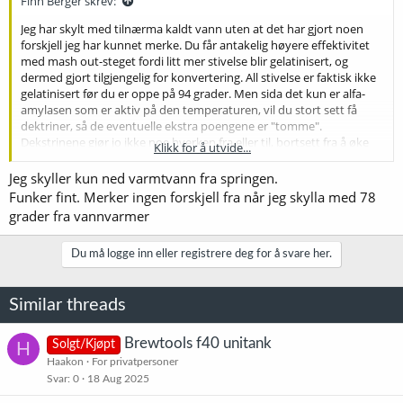
Finn Berger skrev:
Jeg har skylt med tilnærma kaldt vann uten at det har gjort noen
forskjell jeg har kunnet merke. Du får antakelig høyere effektivitet
med mash out-steget fordi litt mer stivelse blir gelatinisert, og
dermed gjort tilgjengelig for konvertering. All stivelse er faktisk ikke
gelatinisert før du er oppe på 94 grader. Men sida det kun er alfa-
amylasen som er aktiv på den temperaturen, vil du stort sett få
dektriner, så de eventuelle ekstra poengene er "tomme".
Dekstrinene gjør jo ikke noe hverken fra eller til, bortsett fra å øke
Klikk for å utvide...
OG. (Unntaket er hvis du brygger med en diastatitcusgjær, eller
bruker brett. Eller tilsetter enzymer.)
Jeg skyller kun ned varmtvann fra springen.
Funker fint. Merker ingen forskjell fra når jeg skylla med 78
grader fra vannvarmer
Du må logge inn eller registrere deg for å svare her.
Similar threads
Brewtools f40 unitank
H
Solgt/Kjøpt
Haakon
For privatpersoner
Svar
0
18 Aug 2025