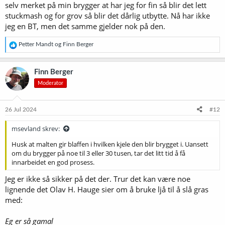
selv merket på min brygger at har jeg for fin så blir det lett
stuckmash og for grov så blir det dårlig utbytte. Nå har ikke
jeg en BT, men det samme gjelder nok på den.
R
Petter Mandt
og
Finn Berger
e
a
k
Finn Berger
s
Moderator
j
o
n
e
26 Jul 2024
#12
r
:
msevland skrev:
Husk at malten gir blaffen i hvilken kjele den blir brygget i. Uansett
om du brygger på noe til 3 eller 30 tusen, tar det litt tid å få
innarbeidet en god prosess.
Jeg er ikke så sikker på det der. Trur det kan være noe
lignende det Olav H. Hauge sier om å bruke ljå til å slå gras
med:
Eg er så gamal