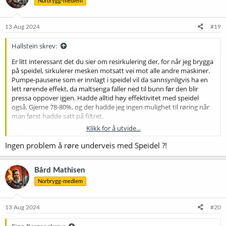
Norbrygg-medlem
13 Aug 2024
#19
Hallstein skrev:
Er litt interessant det du sier om resirkulering der, for når jeg brygga
på speidel, sirkulerer mesken motsatt vei mot alle andre maskiner.
Pumpe-pausene som er innlagt i speidel vil da sannsynligvis ha en
lett rørende effekt, da maltsenga faller ned til bunn før den blir
pressa oppover igjen. Hadde alltid høy effektivitet med speidel
også. Gjerne 78-80%, og der hadde jeg ingen mulighet til røring når
man først hadde satt på filtret.
Klikk for å utvide...
Sirkuleringa er også viktig for å heve temperaturen i mesken mellom
steg, i de tilfellene jeg bruker stegmesk.
Ingen problem å røre underveis med Speidel ?!
Opplever forskjell i effektivitet om jeg har en skikkelig mash-out på
78 grader mot å ikke gjøre det, i alle fall. Høyere temperatur på
skyllevann og mesk gjør sukkeret mer løselig i skyllevannet.
Bård Mathisen
Norbrygg-medlem
13 Aug 2024
#20