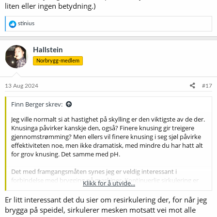
liten eller ingen betydning.)
R
stinius
e
a
k
Hallstein
s
Norbrygg-medlem
j
o
n
e
13 Aug 2024
#17
r
:
Finn Berger skrev:
Jeg ville normalt si at hastighet på skylling er den viktigste av de der.
Knusinga påvirker kanskje den, også? Finere knusing gir treigere
gjennomstrømming? Men ellers vil finere knusing i seg sjøl påvirke
effektiviteten noe, men ikke dramatisk, med mindre du har hatt alt
for grov knusing. Det samme med pH.
Det med framgangsmåten synes jeg er veldig interessant i
forbindelse med brygging på maskiner. Kontinuerlig sirkulering er
Klikk for å utvide...
jeg ganske sikker på at betyr lite eller ingenting, og det kan føre til
kanalisering, som er klart negativt. Røringa er antakelig veldig viktig,
Er litt interessant det du sier om resirkulering der, for når jeg
fordi den ødelegger eventuelle kanaler som er laga av sirkuleringa.
brygga på speidel, sirkulerer mesken motsatt vei mot alle
Men sirkuleringa i seg sjøl har vel først og fremst den effekten at