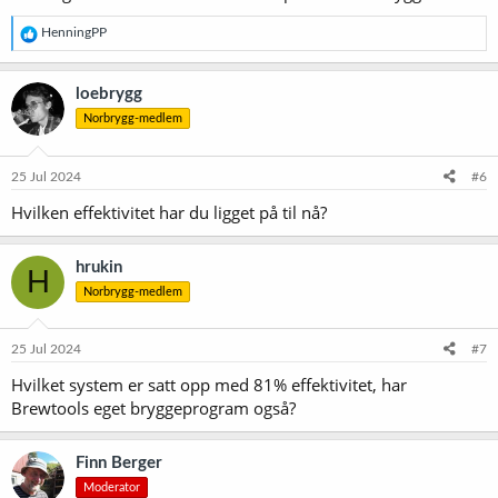
R
HenningPP
e
a
k
loebrygg
s
Norbrygg-medlem
j
o
n
e
25 Jul 2024
#6
r
Hvilken effektivitet har du ligget på til nå?
:
hrukin
H
Norbrygg-medlem
25 Jul 2024
#7
Hvilket system er satt opp med 81% effektivitet, har
Brewtools eget bryggeprogram også?
Finn Berger
Moderator