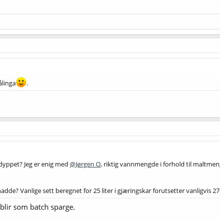
ålinga
.
dyppet? Jeg er enig med
@Jørgen O
, riktig vannmengde i forhold til maltmen
de? Vanlige sett beregnet for 25 liter i gjæringskar forutsetter vanligvis 27-2
t blir som batch sparge.