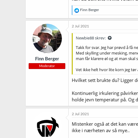
R
Finn Berger
e
a
k
2 Jul 2021
s
j
Newbie88 skrev:
o
n
Takk for svar. Jeg har prøvd å få n
e
Med skylling under mesking, mener j
r
man får klarere øl og at man skal 
Finn Berger
:
Moderator
Vet ikke helt hvor lite korn jeg t
Hvilket sett brukte du? Ligger de
Kontinuerlig irkulering påvirke
holde jevn temperatur på. Og du 
2 Jul 2021
Mistenker også at det kan være 
ikke i nærheten av så mye..