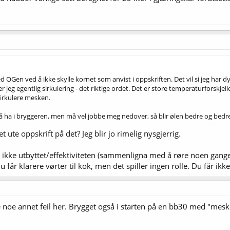
ed OGen ved å ikke skylle kornet som anvist i oppskriften. Det vil si jeg har dy
eg egentlig sirkulering - det riktige ordet. Det er store temperaturforskjelle
sirkulere mesken.
ør å ha i bryggeren, men må vel jobbe meg nedover, så blir ølen bedre og bedr
t ute oppskrift på det? Jeg blir jo rimelig nysgjerrig.
r ikke utbyttet/effektiviteten (sammenligna med å røre noen gange
får klarere vørter til kok, men det spiller ingen rolle. Du får ikke
noe annet feil her. Brygget også i starten på en bb30 med "mesker