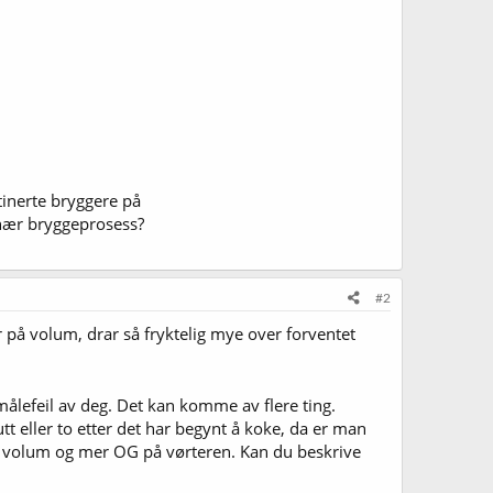
tinerte bryggere på
nær bryggeprosess?
#2
er på volum, drar så fryktelig mye over forventet
 målefeil av deg. Det kan komme av flere ting.
 eller to etter det har begynt å koke, da er man
dre volum og mer OG på vørteren. Kan du beskrive