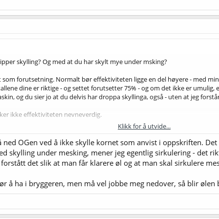
ipper skylling? Og med at du har skylt mye under msking?
t som forutsetning. Normalt bør effektiviteten ligge en del høyere - med mi
lene dine er riktige - og settet forutsetter 75% - og om det ikke er umulig, er
, og du sier jo at du delvis har droppa skyllinga, også - uten at jeg forstår
er ikke effektiviteten nevneverdig.
Klikk for å utvide...
nga begynner.
å ned OGen ved å ikke skylle kornet som anvist i oppskriften. Det vi
kke effektiviteten din:
https://www.brewersfriend.com/brewhouse-efficiency
d skylling under mesking, mener jeg egentlig sirkulering - det rik
ett der du ikke får oppskrifta. Velg pre-boil efficiency ("meskeeffektivitet")
forstått det slik at man får klarere øl og at man skal sirkulere me
g tør å ha i bryggeren, men må vel jobbe meg nedover, så blir ølen
r å kunne beregne hvor mye malt du skal bruke i oppskriftene dine. Denne er 
lgrain-ogfg/