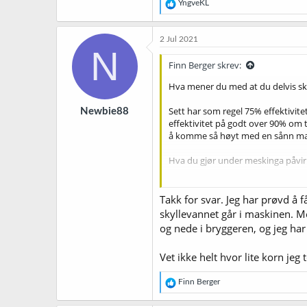
R
YngveKL
e
a
k
2 Jul 2021
s
N
j
Finn Berger skrev:
o
n
Hva mener du med at du delvis sk
e
r
Sett har som regel 75% effektivite
Newbie88
:
effektivitet på godt over 90% om tal
å komme så høyt med en sånn maskin
Hva du gjør under meskinga påvirk
Du bør absolutt måle SG før koki
Takk for svar. Jeg har prøvd å f
Bruke denne kalkulatoren til å sje
skyllevannet går i maskinen. Me
er en god grunn til ikke å kjøpe s
og nede i bryggeren, og jeg har 
effektivitet.
Vet ikke helt hvor lite korn je
Du må kjenne effektiviteten din fo
https://www.brewersfriend.com/al
R
Finn Berger
e
a