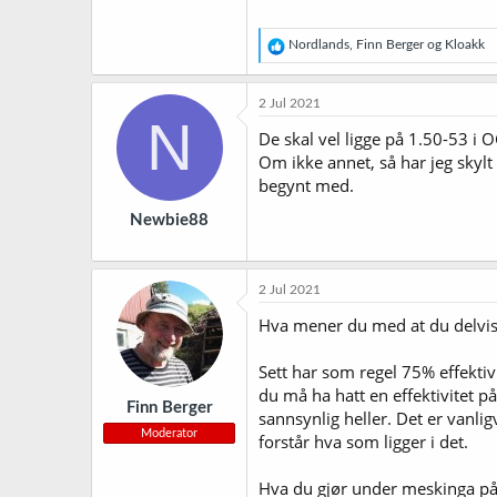
R
Nordlands
,
Finn Berger
og
Kloakk
e
a
k
2 Jul 2021
s
N
j
De skal vel ligge på 1.50-53 i 
o
Om ikke annet, så har jeg skyl
n
begynt med.
e
r
Newbie88
:
2 Jul 2021
Hva mener du med at du delvis
Sett har som regel 75% effektiv
du må ha hatt en effektivitet på
Finn Berger
sannsynlig heller. Det er vanli
Moderator
forstår hva som ligger i det.
Hva du gjør under meskinga påv