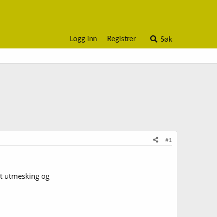
Logg inn
Registrer
Søk
#1
et utmesking og