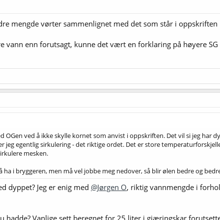
re mengde vørter sammenlignet med det som står i oppskriften 
vann enn forutsagt, kunne det vært en forklaring på høyere SG e
ed OGen ved å ikke skylle kornet som anvist i oppskriften. Det vil si jeg har dy
eg egentlig sirkulering - det riktige ordet. Det er store temperaturforskjelle
sirkulere mesken.
ør å ha i bryggeren, men må vel jobbe meg nedover, så blir ølen bedre og bedr
d dyppet? Jeg er enig med
@Jørgen O
, riktig vannmengde i forho
hadde? Vanlige sett beregnet for 25 liter i gjæringskar forutsetter