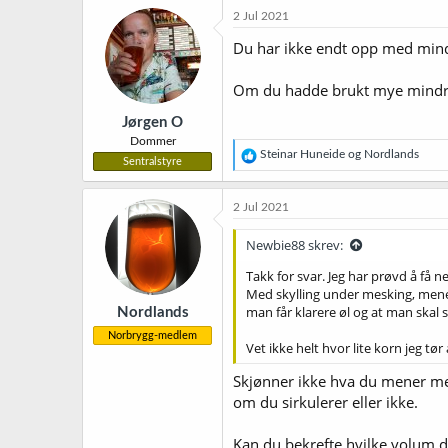
k
2 Jul 2021
s
j
Du har ikke endt opp med mind
o
n
Om du hadde brukt mye mindre 
e
r
Jørgen O
:
Dommer
R
Steinar Huneide
og
Nordlands
Sentralstyre
e
a
k
2 Jul 2021
s
j
Newbie88 skrev:
o
n
Takk for svar. Jeg har prøvd å få n
e
Med skylling under mesking, mener j
r
man får klarere øl og at man skal 
Nordlands
:
Norbrygg-medlem
Vet ikke helt hvor lite korn jeg t
Skjønner ikke hva du mener me
om du sirkulerer eller ikke.
Kan du bekrefte hvilke volum du 