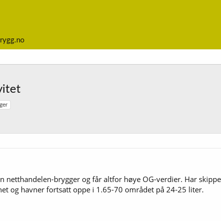
rygg.no
itet
ger
n netthandelen-brygger og får altfor høye OG-verdier. Har skipp
rnet og havner fortsatt oppe i 1.65-70 området på 24-25 liter.