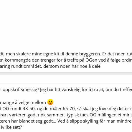
kit, men skalere mine egne kit til denne bryggeren. Er det noen ru
n kornmengde den trenger for å treffe på OGen ved å følge ordi
rfaring rundt området, dersom noen har noe å dele.
oppskriftsmessig? Jeg har litt vanskelig for å tro at, om du treff
s mange å velge mellom
tet OG rundt 48-50, og du måler 65-70, så skal jeg love deg det er
 rørt vørteren godt nok sammen, typisk taes OG målingen et minutt
ørteren har blandet seg godt... Ved å slippe skylling får man min
vilke sett?