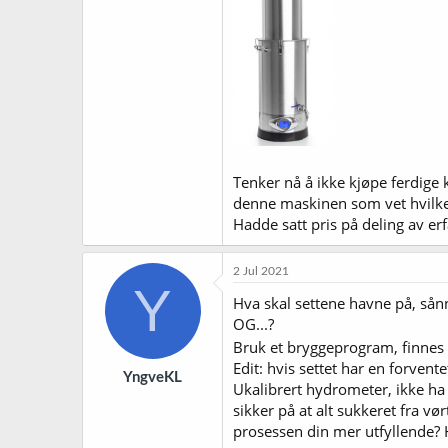
Tenker nå å ikke kjøpe ferdige 
denne maskinen som vet hvilke
Hadde satt pris på deling av e
2 Jul 2021
Y
Hva skal settene havne på, sånn 
OG...?
Bruk et bryggeprogram, finne
Edit: hvis settet har en forven
YngveKL
Ukalibrert hydrometer, ikke ha
sikker på at alt sukkeret fra v
prosessen din mer utfyllende? H