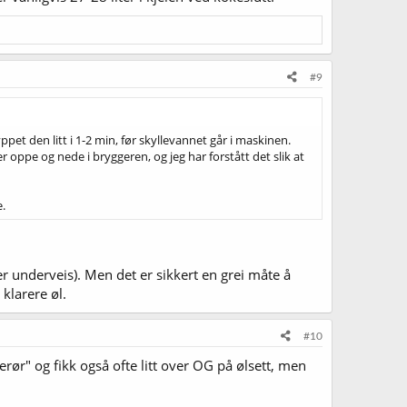
#9
ppet den litt i 1-2 min, før skyllevannet går i maskinen.
r oppe og nede i bryggeren, og jeg har forstått det slik at
e.
r underveis). Men det er sikkert en grei måte å
 klarere øl.
#10
ør" og fikk også ofte litt over OG på ølsett, men