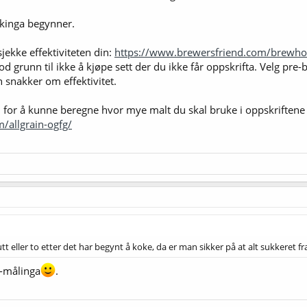
okinga begynner.
jekke effektiviteten din:
https://www.brewersfriend.com/brewhou
od grunn til ikke å kjøpe sett der du ikke får oppskrifta. Velg pre-b
snakker om effektivitet.
 for å kunne beregne hvor mye malt du skal bruke i oppskriftene d
/allgrain-ogfg/
tt eller to etter det har begynt å koke, da er man sikker på at alt sukkeret fr
G-målinga
.