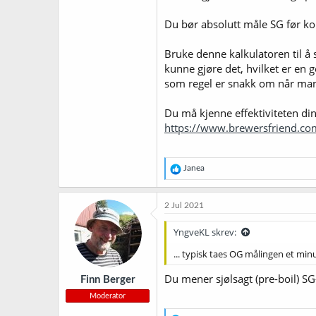
Du bør absolutt måle SG før k
Bruke denne kalkulatoren til å s
kunne gjøre det, hvilket er en g
som regel er snakk om når man 
Du må kjenne effektiviteten din
https://www.brewersfriend.com
R
Janea
e
a
k
2 Jul 2021
s
j
YngveKL skrev:
o
n
... typisk taes OG målingen et minu
e
r
Du mener sjølsagt (pre-boil) S
Finn Berger
:
Moderator