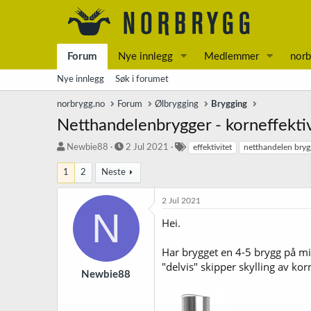
Forum
Nye innlegg
Medlemmer
norb
Nye innlegg
Søk i forumet
norbrygg.no
Forum
Ølbrygging
Brygging
Netthandelenbrygger - korneffektiv
T
S
S
Newbie88
2 Jul 2021
effektivitet
netthandelen bryg
r
t
t
å
a
i
1
2
Neste
d
r
k
s
t
k
2 Jul 2021
t
d
o
N
Hei.
a
a
r
r
t
d
t
o
Har brygget en 4-5 brygg på mi
e
"delvis" skipper skylling av ko
r
Newbie88