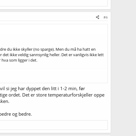
#6
ndre du ikke skyller (no sparge). Men du må ha hatt en
 det ikke veldig sannsynlig heller. Det er vanligvis ikke lett
 hva som ligger i det.
l si jeg har dyppet den litt i 1-2 min, før
/
Men du må ha oppskrifta for å kunne gjøre det, hvilket
tige ordet. Det er store temperaturforskjeller oppe
. Det er den det som regel er snakk om når man snakker om
sken.
 bedre og bedre.
da fin til å lage oppskrifter med: