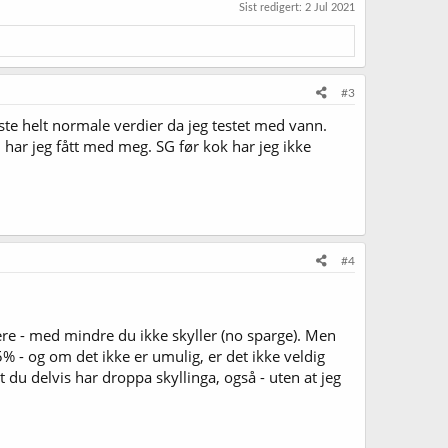
Sist redigert:
2 Jul 2021
#3
iste helt normale verdier da jeg testet med vann.
har jeg fått med meg. SG før kok har jeg ikke
#4
yere - med mindre du ikke skyller (no sparge). Men
5% - og om det ikke er umulig, er det ikke veldig
 du delvis har droppa skyllinga, også - uten at jeg