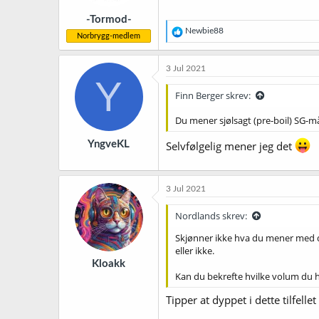
-Tormod-
R
Newbie88
Norbrygg-medlem
e
a
k
3 Jul 2021
s
Y
j
Finn Berger skrev:
o
n
Du mener sjølsagt (pre-boil) SG-m
e
r
YngveKL
Selvfølgelig mener jeg det
:
3 Jul 2021
Nordlands skrev:
Skjønner ikke hva du mener med 
eller ikke.
Kloakk
Kan du bekrefte hvilke volum du had
Tipper at dyppet i dette tilfelle