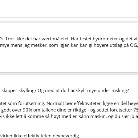
OG. Tror ikke det har vært målefeil.Har testet hydrometer og det v
t mye mens jeg mesker, som igjen kan kan gi høyere utslag på OG, 
 skipper skylling? Og med at du har skylt mye under msking?
itet som forutsetning. Normalt bør effektiviteten ligge en del hø
 godt over 90% om tallene dine er riktige - og settet forutsetter 7
gvis ikke lett å komme så høyt med en sånn maskin, og du sier jo at
irker ikke effektiviteten nevneverdig.