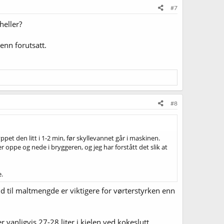
#7
heller?
nn forutsatt.
#8
ppet den litt i 1-2 min, før skyllevannet går i maskinen.
r oppe og nede i bryggeren, og jeg har forstått det slik at
e.
ld til maltmengde er viktigere for vørterstyrken enn
 vanligvis 27-28 liter i kjelen ved kokeslutt.