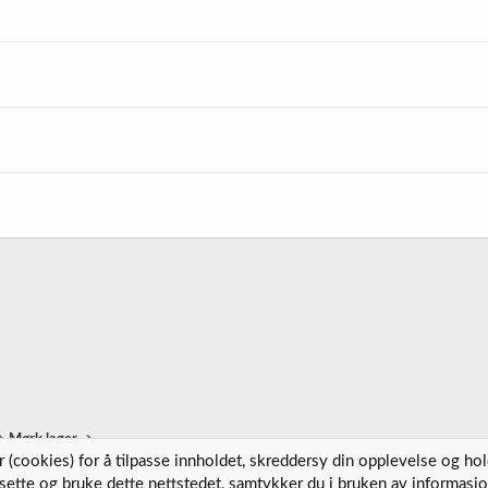
s
t
r
e
t
Mørk lager
 (cookies) for å tilpasse innholdet, skreddersy din opplevelse og ho
tsette og bruke dette nettstedet, samtykker du i bruken av informasjo
Kontak