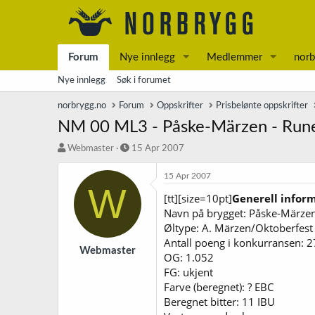
Forum
Nye innlegg
Medlemmer
norb
Nye innlegg
Søk i forumet
norbrygg.no
Forum
Oppskrifter
Prisbelønte oppskrifter
NM 00 ML3 - Påske-Märzen - Rune
T
S
Webmaster
15 Apr 2007
r
t
å
a
15 Apr 2007
W
d
r
[tt][size=10pt]
Generell infor
s
t
Navn på brygget: Påske-Märze
t
d
a
a
Øltype: A. Märzen/Oktoberfest
r
t
Antall poeng i konkurransen: 2
t
o
Webmaster
OG: 1.052
e
FG: ukjent
r
Farve (beregnet): ? EBC
Beregnet bitter: 11 IBU