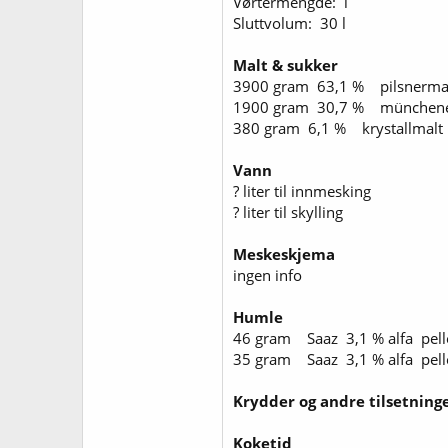
Vørtermengde: l
Sluttvolum: 30 l
Malt & sukker
3900 gram 63,1 % pilsnerm
1900 gram 30,7 % münchene
380 gram 6,1 % krystallmal
Vann
? liter til innmesking
? liter til skylling
Meskeskjema
ingen info
Humle
46 gram Saaz 3,1 % alfa pell
35 gram Saaz 3,1 % alfa pell
Krydder og andre tilsetning
Koketid