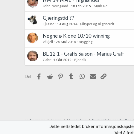
NM 14 MA1 - Highlander
John Nordgaard
18 Feb 2015
Mørk ale
Gjæringstid ??
TjLasse
13 Aug 2014
Øltyper og øl generelt
Nøgne ø Klone 10/10 winning
Ølkjell
24 Mai 2014
Brygging
BL 12 1 - Graffs Saison - Marius Graff
Gahr
1 Okt 2012
Bjorleik
Facebook
Reddit
Pinterest
Tumblr
WhatsApp
E-post
Link
Del:
norbrygg.no
Forum
Oppskrifter
Prisbelønte oppskrifter
Dette nettstedet bruker informasjonskapsler
Ved å for
Norbrygg-default