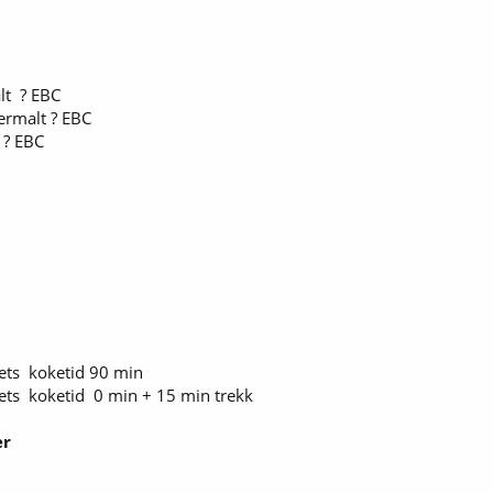
alt ? EBC
rmalt ? EBC
t ? EBC
ets koketid 90 min
ets koketid 0 min + 15 min trekk
er