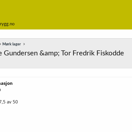
rygg.no
Mørk lager
 Gundersen &amp; Tor Fredrik Fiskodde
masjon
n
7,5 av 50