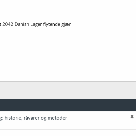
 2042 Danish Lager flytende gjær
g: historie, råvarer og metoder
l
i