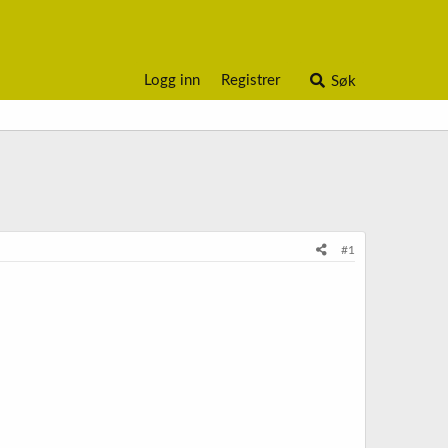
Logg inn
Registrer
Søk
#1