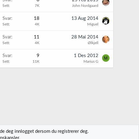
Sett
7K
John Nordgaard
Svar
18
13 Aug 2014
Sett
4K
Miguel
Svar
11
28 Mai 2014
Sett
4K
Ølkjell
Svar
9
1 Des 2012
M
Sett
11K
Marius G
lde deg innlogget dersom du registrerer deg.
nskapsler.
t oss
Vilkår og regler
Personvernregler
Hjelp
Hjem
R