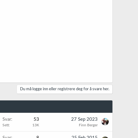
Du må logge inn eller registrere deg for å svare her.
K
Svar
53
27 Sep 2023
Sett
13K
Finn Berger
Svar
8
25 Feb 2015