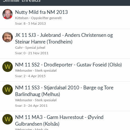
Similar threads
Nutty Mild fra NM 2013
Kittelsen
Oppskrifter generelt
Svar
8
5 Mai 2013
JK 11 SJ3 - Julebrand - Anders Christensen og
Steinar Hamre (Trondheim)
Gahr
Spesial juleøl
Svar
0
21 Nov 2011
NM 11 SS2 - Drodleporter - Gustav Foseid (Olslo)
W
Webmaster
Sterk spesialøl
Svar
2
4 Apr 2015
NM 11 SS3 - Stjørdalsøl 2010 - Børge og Tore
W
Barlindhaug (Melhus)
Webmaster
Sterk spesialøl
Svar
3
26 Apr 2011
NM 11 MA3 - Garm Havrestout - Øyvind
W
Gulbrandsen (Kolsås)
Webmaster
Mørk ale