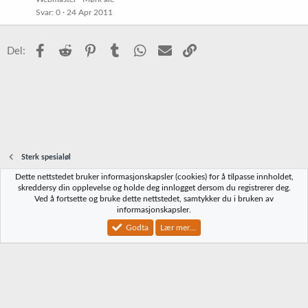
Svar
0
24 Apr 2011
Facebook
Reddit
Pinterest
Tumblr
WhatsApp
E-post
Link
Del:
Sterk spesialøl
Dette nettstedet bruker informasjonskapsler (cookies) for å tilpasse innholdet,
Norbrygg-default
skreddersy din opplevelse og holde deg innlogget dersom du registrerer deg.
Ved å fortsette og bruke dette nettstedet, samtykker du i bruken av
Kontakt oss
Vilkår og regler
Personvernregler
Hjelp
Hjem
R
informasjonskapsler.
S
S
Godta
Lær mer...
®
Community platform by XenForo
© 2010-2023 XenForo Ltd.