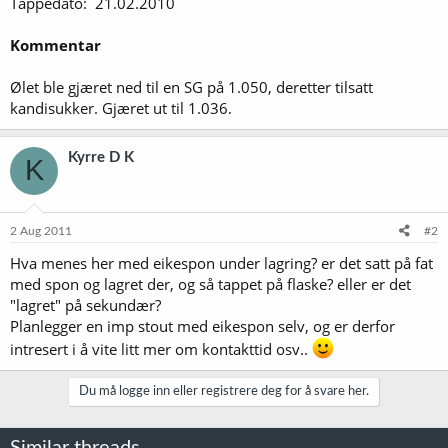
Tappedato: 21.02.2010
Kommentar
Ølet ble gjæret ned til en SG på 1.050, deretter tilsatt
kandisukker. Gjæret ut til 1.036.
Kyrre D K
K
2 Aug 2011
#2
Hva menes her med eikespon under lagring? er det satt på fat
med spon og lagret der, og så tappet på flaske? eller er det
"lagret" på sekundær?
Planlegger en imp stout med eikespon selv, og er derfor
intresert i å vite litt mer om kontakttid osv..
Du må logge inn eller registrere deg for å svare her.