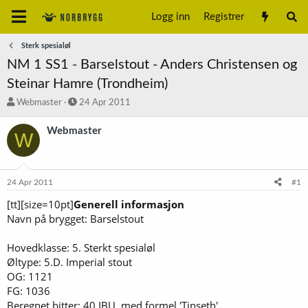
Logg inn
Registrer
Sterk spesialøl
NM 1 SS1 - Barselstout - Anders Christensen og
Steinar Hamre (Trondheim)
T
S
Webmaster
24 Apr 2011
r
t
å
a
Webmaster
W
d
r
s
t
t
d
a
a
24 Apr 2011
#1
r
t
t
o
[tt][size=10pt]
Generell informasjon
e
Navn på brygget: Barselstout
r
Hovedklasse: 5. Sterkt spesialøl
Øltype: 5.D. Imperial stout
OG: 1121
FG: 1036
Beregnet bitter: 40 IBU, med formel 'Tinseth'.