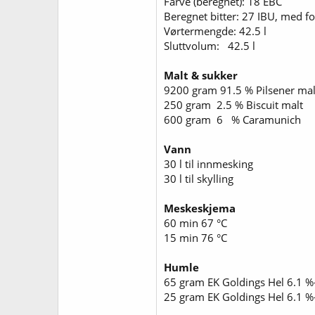
Farve (beregnet): 18 EBC
Beregnet bitter: 27 IBU, med fo
Vørtermengde: 42.5 l
Sluttvolum: 42.5 l
Malt & sukker
9200 gram 91.5 % Pilsener mal
250 gram 2.5 % Biscuit ma
600 gram 6 % Caramuni
Vann
30 l til innmesking
30 l til skylling
Meskeskjema
60 min 67 °C
15 min 76 °C
Humle
65 gram EK Goldings Hel 6.1 %
25 gram EK Goldings Hel 6.1 %