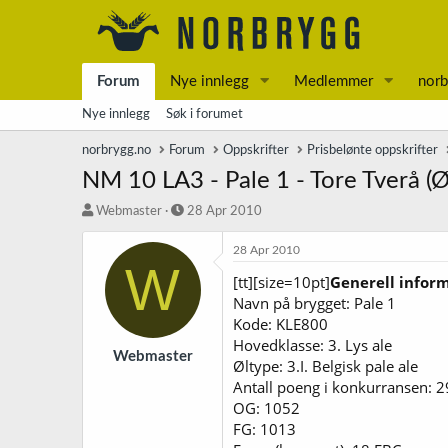
Forum
Nye innlegg
Medlemmer
norb
Nye innlegg
Søk i forumet
norbrygg.no
Forum
Oppskrifter
Prisbelønte oppskrifter
NM 10 LA3 - Pale 1 - Tore Tverå (Ø
T
S
Webmaster
28 Apr 2010
r
t
å
a
28 Apr 2010
W
d
r
[tt][size=10pt]
Generell infor
s
t
Navn på brygget: Pale 1
t
d
a
a
Kode: KLE800
r
t
Hovedklasse: 3. Lys ale
t
o
Webmaster
Øltype: 3.I. Belgisk pale ale
e
Antall poeng i konkurransen: 2
r
OG: 1052
FG: 1013