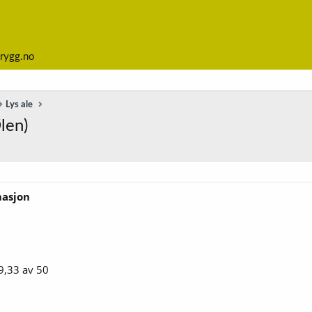
rygg.no
Lys ale
len)
masjon
9,33 av 50