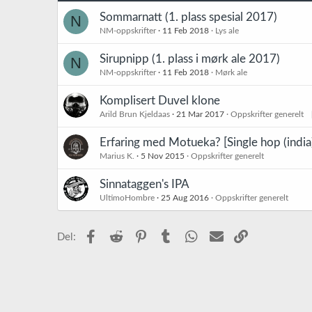
Sommarnatt (1. plass spesial 2017)
N
NM-oppskrifter
11 Feb 2018
Lys ale
Sirupnipp (1. plass i mørk ale 2017)
N
NM-oppskrifter
11 Feb 2018
Mørk ale
Komplisert Duvel klone
Arild Brun Kjeldaas
21 Mar 2017
Oppskrifter generelt
Erfaring med Motueka? [Single hop (india)
Marius K.
5 Nov 2015
Oppskrifter generelt
Sinnataggen's IPA
UltimoHombre
25 Aug 2016
Oppskrifter generelt
Facebook
Reddit
Pinterest
Tumblr
WhatsApp
E-post
Link
Del: