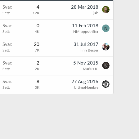
Svar
4
28 Mar 2018
Sett
12K
jab
Svar
0
11 Feb 2018
N
Sett
4K
NM-oppskrifter
Svar
20
31 Jul 2017
Sett
7K
Finn Berger
Svar
2
5 Nov 2015
Sett
2K
Marius K.
Svar
8
27 Aug 2016
Sett
3K
UltimoHombre