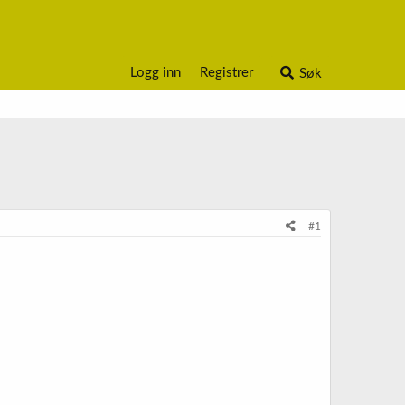
Logg inn
Registrer
Søk
#1