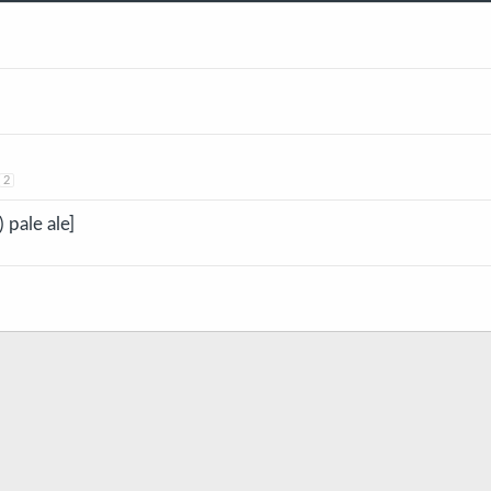
2
 pale ale]