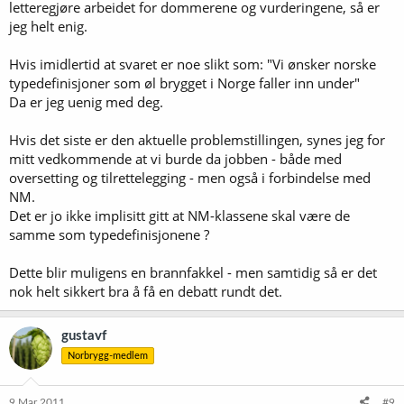
letteregjøre arbeidet for dommerene og vurderingene, så er
forhold til hva man skal bruke i Norge. I BJCP er det 23 hovedklasser
for øl, noe som ville bli for mye med hensyn på hvor mange øl som
jeg helt enig.
faktisk leveres inn til NM. En enklere klasseinndeling er derfor et
godt utgangspunkt i Norge.
Hvis imidlertid at svaret er noe slikt som: "Vi ønsker norske
typedefinisjoner som øl brygget i Norge faller inn under"
Da er jeg uenig med deg.
Hvis det siste er den aktuelle problemstillingen, synes jeg for
mitt vedkommende at vi burde da jobben - både med
oversetting og tilrettelegging - men også i forbindelse med
NM.
Det er jo ikke implisitt gitt at NM-klassene skal være de
samme som typedefinisjonene ?
Dette blir muligens en brannfakkel - men samtidig så er det
nok helt sikkert bra å få en debatt rundt det.
gustavf
Norbrygg-medlem
9 Mar 2011
#9