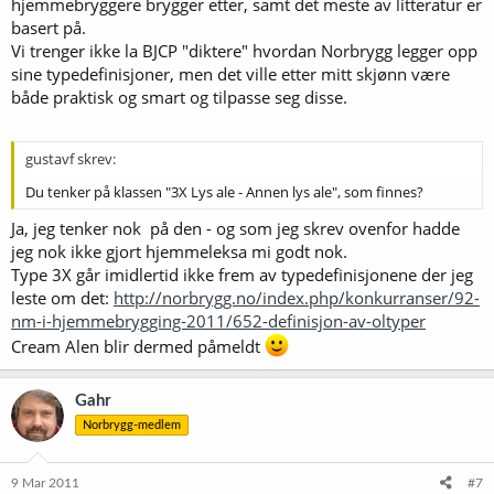
hjemmebryggere brygger etter, samt det meste av litteratur er
basert på.
Vi trenger ikke la BJCP "diktere" hvordan Norbrygg legger opp
sine typedefinisjoner, men det ville etter mitt skjønn være
både praktisk og smart og tilpasse seg disse.
gustavf skrev:
Du tenker på klassen "3X Lys ale - Annen lys ale", som finnes?
Ja, jeg tenker nok på den - og som jeg skrev ovenfor hadde
jeg nok ikke gjort hjemmeleksa mi godt nok.
Type 3X går imidlertid ikke frem av typedefinisjonene der jeg
leste om det:
http://norbrygg.no/index.php/konkurranser/92-
nm-i-hjemmebrygging-2011/652-definisjon-av-oltyper
Cream Alen blir dermed påmeldt
Gahr
Norbrygg-medlem
9 Mar 2011
#7