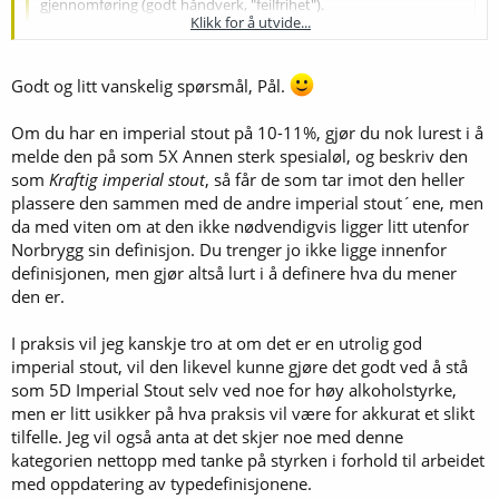
gjennomføring (godt håndverk, "feilfrihet").
Klikk for å utvide...
Vil dette si at dersom man eksempelvis melder på en imperial stout
Klikk for å utvide...
som overstiger tallene i typedefinisjonen blir man ikke nødvendigvis
Godt og litt vanskelig spørsmål, Pål.
trukket for dette? Typedefinisjonen for imperial stout virker på meg
litt gammeldags og tam i forhold til hva dagens imperial stouts byr
Om du har en imperial stout på 10-11%, gjør du nok lurest i å
på:
melde den på som 5X Annen sterk spesialøl, og beskriv den
D. Imperial Stout
som
Kraftig imperial stout
, så får de som tar imot den heller
OG FG vol.% IBU EBC
plassere den sammen med de andre imperial stout´ene, men
1.075-90 1.014-24 6,9-8,8 50-80 80+
da med viten om at den ikke nødvendigvis ligger litt utenfor
Norbrygg sin definisjon. Du trenger jo ikke ligge innenfor
Det finnes jo flere eksempler på imperial stouts på godt over 10%,
ser ikke helt for meg at de dermed burde havne i en annen kategori.
definisjonen, men gjør altså lurt i å definere hva du mener
den er.
Klikk for å utvide...
I praksis vil jeg kanskje tro at om det er en utrolig god
imperial stout, vil den likevel kunne gjøre det godt ved å stå
som 5D Imperial Stout selv ved noe for høy alkoholstyrke,
men er litt usikker på hva praksis vil være for akkurat et slikt
tilfelle. Jeg vil også anta at det skjer noe med denne
kategorien nettopp med tanke på styrken i forhold til arbeidet
med oppdatering av typedefinisjonene.