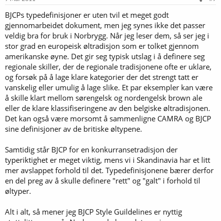
BJCPs typedefinisjoner er uten tvil et meget godt
gjennomarbeidet dokument, men jeg synes ikke det passer
veldig bra for bruk i Norbrygg. Når jeg leser dem, så ser jeg i
stor grad en europeisk øltradisjon som er tolket gjennom
amerikanske øyne. Det gir seg typisk utslag i å definere seg
regionale skiller, der de regionale tradisjonene ofte er uklare,
og forsøk på å lage klare kategorier der det strengt tatt er
vanskelig eller umulig å lage slike. Et par eksempler kan være
å skille klart mellom sørengelsk og nordengelsk brown ale
eller de klare klassifiseringene av den belgiske øltradisjonen.
Det kan også være morsomt å sammenligne CAMRA og BJCP
sine definisjoner av de britiske øltypene.
Samtidig står BJCP for en konkurransetradisjon der
typeriktighet er meget viktig, mens vi i Skandinavia har et litt
mer avslappet forhold til det. Typedefinisjonene bærer derfor
en del preg av å skulle definere "rett" og "galt" i forhold til
øltyper.
Alt i alt, så mener jeg BJCP Style Guildelines er nyttig