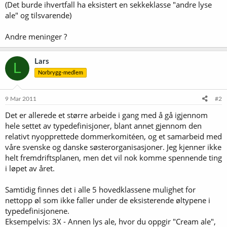
(Det burde ihvertfall ha eksistert en sekkeklasse "andre lyse
ale" og tilsvarende)
Andre meninger ?
Lars
L
Norbrygg-medlem
9 Mar 2011
#2
Det er allerede et større arbeide i gang med å gå igjennom
hele settet av typedefinisjoner, blant annet gjennom den
relativt nyopprettede dommerkomitéen, og et samarbeid med
våre svenske og danske søsterorganisasjoner. Jeg kjenner ikke
helt fremdriftsplanen, men det vil nok komme spennende ting
i løpet av året.
Samtidig finnes det i alle 5 hovedklassene mulighet for
nettopp øl som ikke faller under de eksisterende øltypene i
typedefinisjonene.
Eksempelvis: 3X - Annen lys ale, hvor du oppgir "Cream ale",