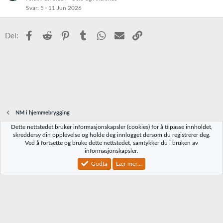
Svar
5
11 Jun 2026
Facebook
Reddit
Pinterest
Tumblr
WhatsApp
E-post
Link
Del:
NM i hjemmebrygging
Dette nettstedet bruker informasjonskapsler (cookies) for å tilpasse innholdet,
Norbrygg-default
skreddersy din opplevelse og holde deg innlogget dersom du registrerer deg.
Ved å fortsette og bruke dette nettstedet, samtykker du i bruken av
Kontakt oss
Vilkår og regler
Personvernregler
Hjelp
Hjem
R
informasjonskapsler.
S
S
Godta
Lær mer...
®
Community platform by XenForo
© 2010-2023 XenForo Ltd.