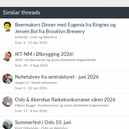
Similar threads
Beermakers Dinner med Eugenia fra Ringnes og
Jeroen Bol fra Brooklyn Brewery
RobertG
Oslo og Akershus
Svar
5
15 Apr 2026
IKT-NM i Ølbrygging 2026!
9khil
Konkurranser og andre ølrelaterte begivenheter
Svar
24
2 Aug 2026
Nyhetsbrev fra sentralstyret - juni 2026
Jørgen O
Styret informerer
Svar
0
23 Jun 2026
Oslo & Akershus flaskekonkurranse våren 2026
Håkon Bugge
Konkurranser og andre ølrelaterte begivenheter
Svar
17
4 Jun 2026
Sommerfest i Oslo 10. juni
Knut Halvorsen
Oslo og Akershus