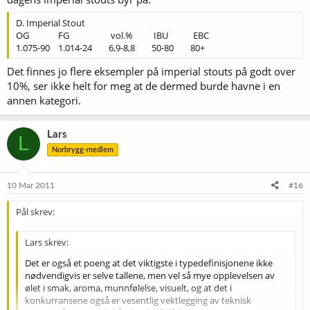
D. Imperial Stout
OG FG vol.% IBU EBC
1.075-90 1.014-24 6,9-8,8 50-80 80+
Det finnes jo flere eksempler på imperial stouts på godt over
10%, ser ikke helt for meg at de dermed burde havne i en
annen kategori.
Lars
L
Norbrygg-medlem
10 Mar 2011
#16
Pål skrev:
Lars skrev:
Det er også et poeng at det viktigste i typedefinisjonene ikke
nødvendigvis er selve tallene, men vel så mye opplevelsen av
ølet i smak, aroma, munnfølelse, visuelt, og at det i
konkurransene også er vesentlig vektlegging av teknisk