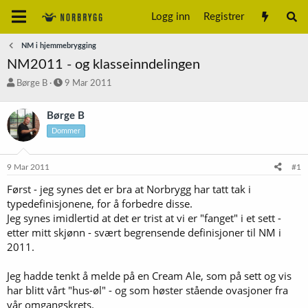
Logg inn
Registrer
NM i hjemmebrygging
NM2011 - og klasseinndelingen
T
S
Børge B
9 Mar 2011
r
t
å
a
Børge B
d
r
Dommer
s
t
t
d
a
a
9 Mar 2011
#1
r
t
t
o
Først - jeg synes det er bra at Norbrygg har tatt tak i
e
typedefinisjonene, for å forbedre disse.
r
Jeg synes imidlertid at det er trist at vi er "fanget" i et sett -
etter mitt skjønn - svært begrensende definisjoner til NM i
2011.
Jeg hadde tenkt å melde på en Cream Ale, som på sett og vis
har blitt vårt "hus-øl" - og som høster stående ovasjoner fra
vår omgangskrets.