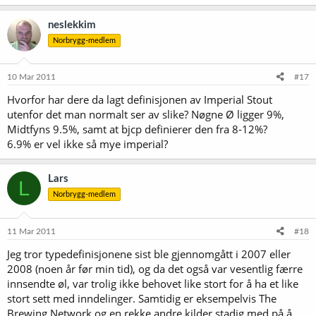
neslekkim
Norbrygg-medlem
10 Mar 2011
#17
Hvorfor har dere da lagt definisjonen av Imperial Stout
utenfor det man normalt ser av slike? Nøgne Ø ligger 9%,
Midtfyns 9.5%, samt at bjcp definierer den fra 8-12%?
6.9% er vel ikke så mye imperial?
Lars
L
Norbrygg-medlem
11 Mar 2011
#18
Jeg tror typedefinisjonene sist ble gjennomgått i 2007 eller
2008 (noen år før min tid), og da det også var vesentlig færre
innsendte øl, var trolig ikke behovet like stort for å ha et like
stort sett med inndelinger. Samtidig er eksempelvis The
Brewing Network og en rekke andre kilder stadig med på å