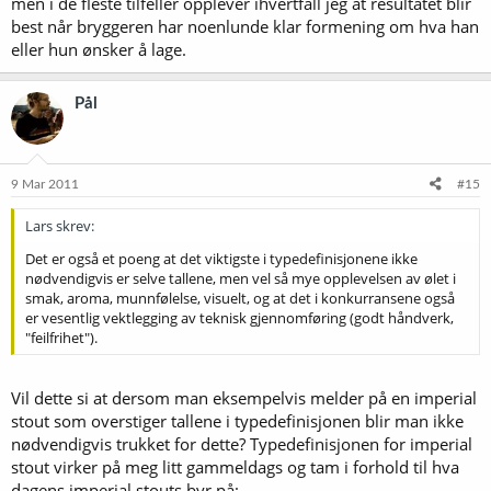
men i de fleste tilfeller opplever ihvertfall jeg at resultatet blir
best når bryggeren har noenlunde klar formening om hva han
eller hun ønsker å lage.
Pål
9 Mar 2011
#15
Lars skrev:
Det er også et poeng at det viktigste i typedefinisjonene ikke
nødvendigvis er selve tallene, men vel så mye opplevelsen av ølet i
smak, aroma, munnfølelse, visuelt, og at det i konkurransene også
er vesentlig vektlegging av teknisk gjennomføring (godt håndverk,
"feilfrihet").
Vil dette si at dersom man eksempelvis melder på en imperial
stout som overstiger tallene i typedefinisjonen blir man ikke
nødvendigvis trukket for dette? Typedefinisjonen for imperial
stout virker på meg litt gammeldags og tam i forhold til hva
dagens imperial stouts byr på: