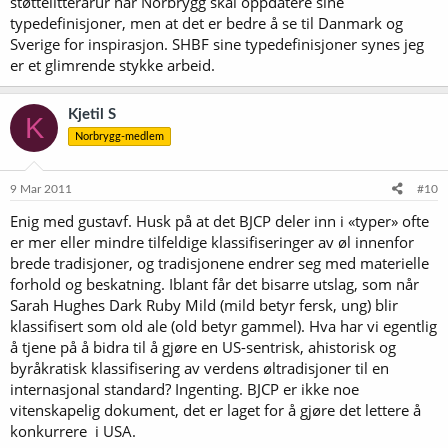
støttelitterarur når Norbrygg skal oppdatere sine
typedefinisjoner, men at det er bedre å se til Danmark og
Sverige for inspirasjon. SHBF sine typedefinisjoner synes jeg
er et glimrende stykke arbeid.
Kjetil S
K
Norbrygg-medlem
9 Mar 2011
#10
Enig med gustavf. Husk på at det BJCP deler inn i «typer» ofte
er mer eller mindre tilfeldige klassifiseringer av øl innenfor
brede tradisjoner, og tradisjonene endrer seg med materielle
forhold og beskatning. Iblant får det bisarre utslag, som når
Sarah Hughes Dark Ruby Mild (mild betyr fersk, ung) blir
klassifisert som old ale (old betyr gammel). Hva har vi egentlig
å tjene på å bidra til å gjøre en US-sentrisk, ahistorisk og
byråkratisk klassifisering av verdens øltradisjoner til en
internasjonal standard? Ingenting. BJCP er ikke noe
vitenskapelig dokument, det er laget for å gjøre det lettere å
konkurrere  i USA.