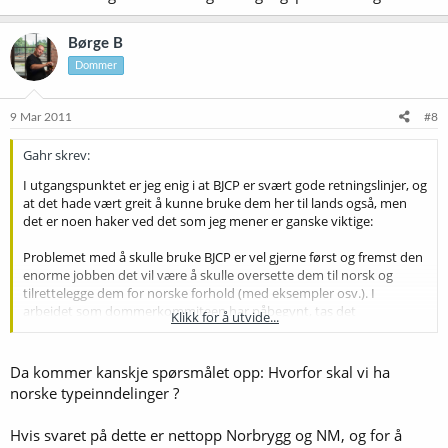
Børge B
Dommer
9 Mar 2011
#8
Gahr skrev:
I utgangspunktet er jeg enig i at BJCP er svært gode retningslinjer, og
at det hade vært greit å kunne bruke dem her til lands også, men
det er noen haker ved det som jeg mener er ganske viktige:
Problemet med å skulle bruke BJCP er vel gjerne først og fremst den
enorme jobben det vil være å skulle oversette dem til norsk og
tilrettelegge dem for norske forhold (med eksempler osv.). I
arbeidet som dommerkommiteen har påbegynt, tas det
Klikk for å utvide...
utgangspunkt i de foreliggende norske, danske og svenske
retningslinjene og inndelingene, noe som gjør jobben betydelig
mindre. Selve definisjonene vil ikke egentlig bli så annerledes. Alle
Da kommer kanskje spørsmålet opp: Hvorfor skal vi ha
øltypedefinisjonene er uansett laget med utgangspunkt i faktisk
norske typeinndelinger ?
eksisterende øl, så det blir ikke de helt enorme variasjonene likevel.
Hvis svaret på dette er nettopp Norbrygg og NM, og for å
Klasseinndelingen er heller ikke nødvendigvis hensiktsmessig i BJCP i