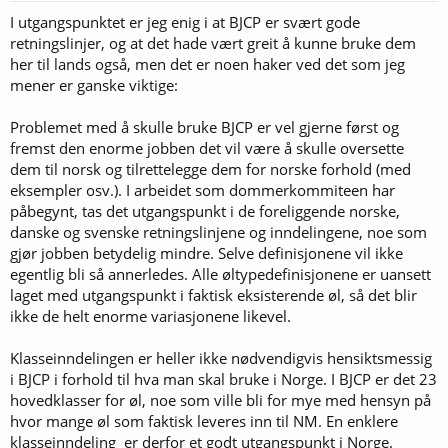
I utgangspunktet er jeg enig i at BJCP er svært gode
retningslinjer, og at det hade vært greit å kunne bruke dem
her til lands også, men det er noen haker ved det som jeg
mener er ganske viktige:
Problemet med å skulle bruke BJCP er vel gjerne først og
fremst den enorme jobben det vil være å skulle oversette
dem til norsk og tilrettelegge dem for norske forhold (med
eksempler osv.). I arbeidet som dommerkommiteen har
påbegynt, tas det utgangspunkt i de foreliggende norske,
danske og svenske retningslinjene og inndelingene, noe som
gjør jobben betydelig mindre. Selve definisjonene vil ikke
egentlig bli så annerledes. Alle øltypedefinisjonene er uansett
laget med utgangspunkt i faktisk eksisterende øl, så det blir
ikke de helt enorme variasjonene likevel.
Klasseinndelingen er heller ikke nødvendigvis hensiktsmessig
i BJCP i forhold til hva man skal bruke i Norge. I BJCP er det 23
hovedklasser for øl, noe som ville bli for mye med hensyn på
hvor mange øl som faktisk leveres inn til NM. En enklere
klasseinndeling er derfor et godt utgangspunkt i Norge.