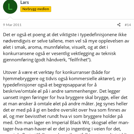
Lars
L
Norbrygg-medlem
9 Mar 2011
#14
Det er også et poeng at det viktigste i typedefinisjonene ikke
nødvendigvis er selve tallene, men vel så mye opplevelsen av
ølet i smak, aroma, munnfølelse, visuelt, og at det i
konkurransene også er vesentlig vektlegging av teknisk
gjennomføring (godt håndverk, "feilfrihet").
Utover å være et verktøy for konkurranser (både for
hjemmebryggere og tidvis også kommersielle aktører), er jo
typedefinisjoner også et begrepsapparat for å
beskrive/omtale øl på i andre sammenhenger. Det legger
uansett ingen føringer for hva bryggere skal brygge, eller det
at man ønsker å omtale ølet på andre måter. Jeg synes heller
det er med på å gi en bedre oversikt over hva som finnes av
øl, og mer bevissthet rundt hva vi som bryggere holder på
med. Om man lager en Imperial Black Wit, skogsøl eller man-
tager-hva-man-haver-øl er det jo ingenting i veien for det,