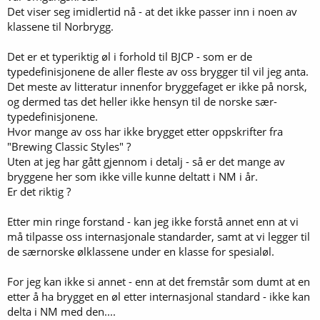
Det viser seg imidlertid nå - at det ikke passer inn i noen av
klassene til Norbrygg.
Det er et typeriktig øl i forhold til BJCP - som er de
typedefinisjonene de aller fleste av oss brygger til vil jeg anta.
Det meste av litteratur innenfor bryggefaget er ikke på norsk,
og dermed tas det heller ikke hensyn til de norske sær-
typedefinisjonene.
Hvor mange av oss har ikke brygget etter oppskrifter fra
"Brewing Classic Styles" ?
Uten at jeg har gått gjennom i detalj - så er det mange av
bryggene her som ikke ville kunne deltatt i NM i år.
Er det riktig ?
Etter min ringe forstand - kan jeg ikke forstå annet enn at vi
må tilpasse oss internasjonale standarder, samt at vi legger til
de særnorske ølklassene under en klasse for spesialøl.
For jeg kan ikke si annet - enn at det fremstår som dumt at en
etter å ha brygget en øl etter internasjonal standard - ikke kan
delta i NM med den....