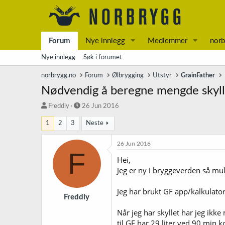
Forum
Nye innlegg
Medlemmer
norb
Nye innlegg
Søk i forumet
norbrygg.no
Forum
Ølbrygging
Utstyr
GrainFather
Nødvendig å beregne mengde skyl
T
S
Freddly
26 Jun 2016
r
t
1
2
3
Neste
å
a
d
r
s
t
26 Jun 2016
F
t
d
Hei,
a
a
Jeg er ny i bryggeverden så mul
r
t
t
o
e
Jeg har brukt GF app/kalkulato
r
Freddly
Når jeg har skyllet har jeg ikk
til GF har 29 liter ved 90 min k