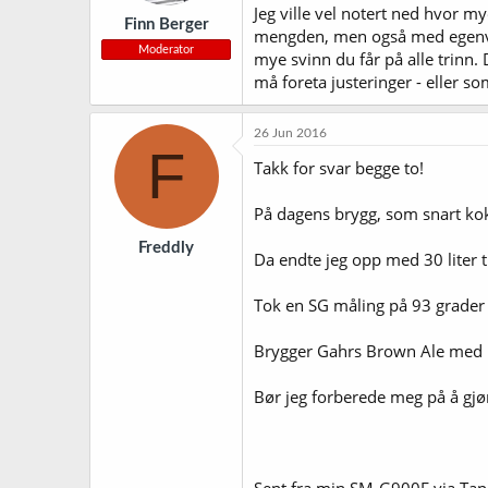
Jeg ville vel notert ned hvor 
Finn Berger
mengden, men også med egenvek
Moderator
mye svinn du får på alle trinn.
må foreta justeringer - eller so
26 Jun 2016
F
Takk for svar begge to!
På dagens brygg, som snart kok
Freddly
Da endte jeg opp med 30 liter ti
Tok en SG måling på 93 grader 
Brygger Gahrs Brown Ale med 
Bør jeg forberede meg på å gjør
Sent fra min SM-G900F via Tap