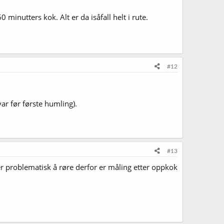
 minutters kok. Alt er da isåfall helt i rute.
#12
ar før første humling).
#13
t mer problematisk å røre derfor er måling etter oppkok