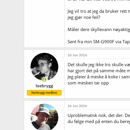
Jeg vil tro at jeg da bruker ret
jeg gjør noe feil?
Måler dere skyllevann nøyaktig 
Sent fra min SM-G900F via Tap
26 Jun 2016
Det skulle jeg ikke tro skulle 
har gjort det på samme måte m
Jeg pleier å meske å koke i sa
som mesken tar opp
loebrygg
Norbrygg-medlem
26 Jun 2016
Uproblematisk nok, det der. De
du følge med på enten du bere