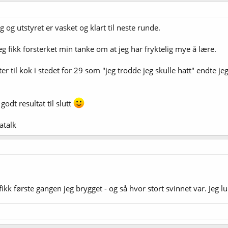
g og utstyret er vasket og klart til neste runde.
eg fikk forsterket min tanke om at jeg har fryktelig mye å lære.
liter til kok i stedet for 29 som "jeg trodde jeg skulle hatt" endte 
odt resultat til slutt
atalk
fikk første gangen jeg brygget - og så hvor stort svinnet var. Jeg l