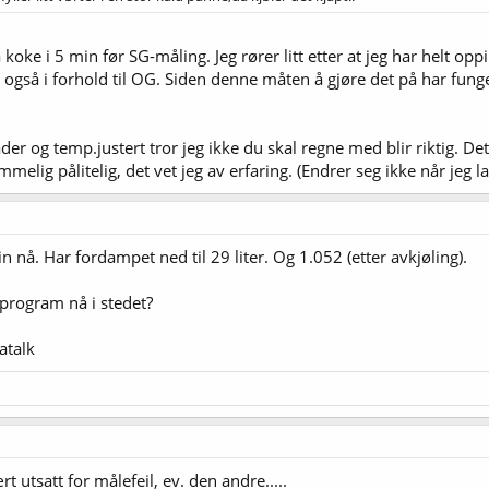
koke i 5 min før SG-måling. Jeg rører litt etter at jeg har helt o
 også i forhold til OG. Siden denne måten å gjøre det på har fung
ader og temp.justert tror jeg ikke du skal regne med blir riktig. De
elig pålitelig, det vet jeg av erfaring. (Endrer seg ikke når jeg la
n nå. Har fordampet ned til 29 liter. Og 1.052 (etter avkjøling).
eprogram nå i stedet?
atalk
 utsatt for målefeil, ev. den andre.....