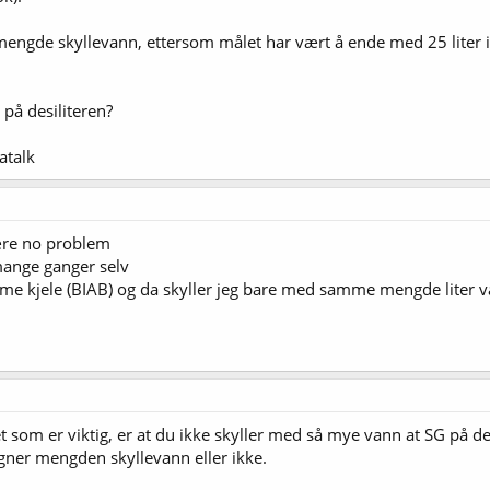
t mengde skyllevann, ettersom målet har vært å ende med 25 liter i
på desiliteren?
atalk
være no problem
ange ganger selv
mme kjele (BIAB) og da skyller jeg bare med samme mengde liter 
t som er viktig, er at du ikke skyller med så mye vann at SG på d
gner mengden skyllevann eller ikke.