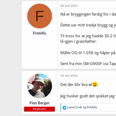
26 Jun 2016
F
Nå er bryggingen ferdig for i da
Dette var mitt tredje brygg og j
Freddly
Til tross for at jeg hadde 30.2 
lå igjen i grainfather.
Målte OG til 1.058 og håper på g
Sent fra min SM-G900F via Tap
26 Jun 2016
Det der blir bra øl
.
Jeg husker godt det sjokket jeg 
Finn Berger
R
Lasse Ervik
og
Freddly
Moderator
e
a