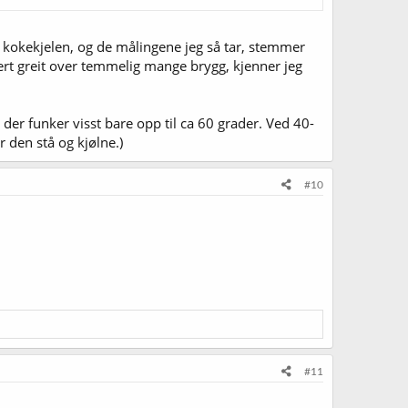
ppi kokekjelen, og de målingene jeg så tar, stemmer
ert greit over temmelig mange brygg, kjenner jeg
t der funker visst bare opp til ca 60 grader. Ved 40-
r den stå og kjølne.)
#10
#11