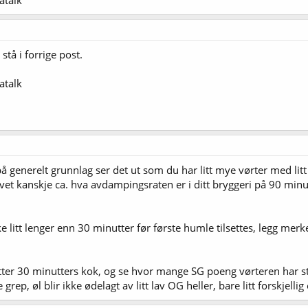
stå i forrige post.
atalk
å generelt grunnlag ser det ut som du har litt mye vørter med li
du vet kanskje ca. hva avdampingsraten er i ditt bryggeri på 90 min
e litt lenger enn 30 minutter før første humle tilsettes, legg merk
etter 30 minutters kok, og se hvor mange SG poeng vørteren har ste
 grep, øl blir ikke ødelagt av litt lav OG heller, bare litt forskjell