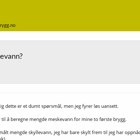
rygg.no
levann?
ig dette er et dumt spørsmål, men jeg fyrer løs uansett.
r til å beregne mengde meskevann for mine to første brygg.
e målt mengde skyllevann, jeg har bare skylt frem til jeg har oppn
ok).