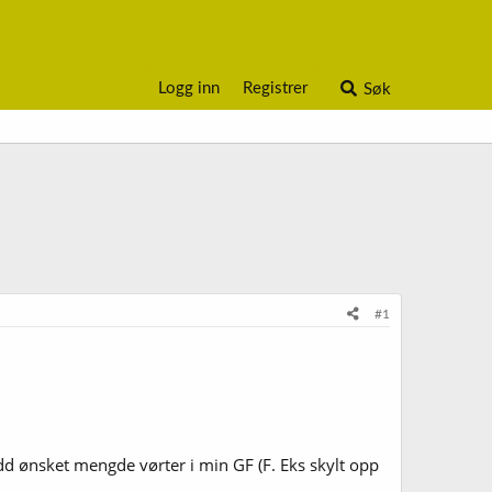
Logg inn
Registrer
Søk
#1
ådd ønsket mengde vørter i min GF (F. Eks skylt opp