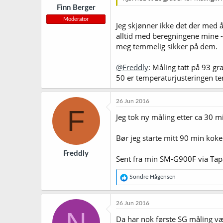
Finn Berger
Moderator
Jeg skjønner ikke det der med å 
alltid med beregningene mine -
meg temmelig sikker på dem.
@Freddly
: Måling tatt på 93 gr
50 er temperaturjusteringen temm
26 Jun 2016
F
Jeg tok ny måling etter ca 30 mi
Bør jeg starte mitt 90 min kok
Freddly
Sent fra min SM-G900F via Tap
R
Sondre Hågensen
e
a
k
26 Jun 2016
s
N
j
Da har nok første SG måling vært