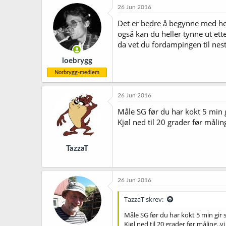
26 Jun 2016
Det er bedre å begynne med hell
også kan du heller tynne ut ett
da vet du fordampingen til nes
loebrygg
Norbrygg-medlem
26 Jun 2016
Måle SG før du har kokt 5 min gi
Kjøl ned til 20 grader før måling.
TazzaT
26 Jun 2016
TazzaT skrev:
Måle SG før du har kokt 5 min gir s
Kjøl ned til 20 grader før måling..vi