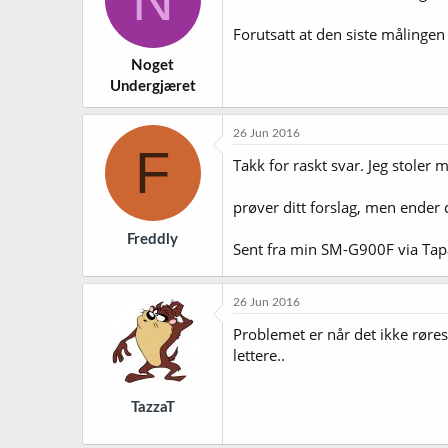
o
n
Forutsatt at den siste målingen 
e
r
Noget
:
Undergjæret
26 Jun 2016
F
Takk for raskt svar. Jeg stoler 
prøver ditt forslag, men ender 
Freddly
Sent fra min SM-G900F via Tap
26 Jun 2016
Problemet er når det ikke røres,
lettere..
TazzaT