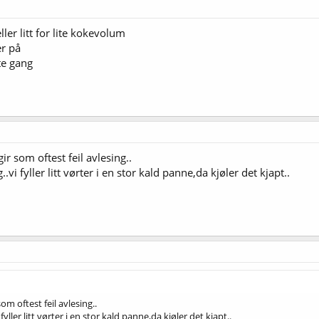
er litt for lite kokevolum
er på
te gang
r som oftest feil avlesing..
.vi fyller litt vørter i en stor kald panne,da kjøler det kjapt..
om oftest feil avlesing..
 fyller litt vørter i en stor kald panne,da kjøler det kjapt..