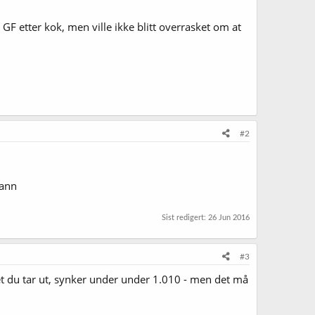
 GF etter kok, men ville ikke blitt overrasket om at
#2
vann
Sist redigert:
26 Jun 2016
#3
et du tar ut, synker under under 1.010 - men det må