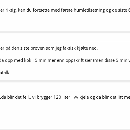
er riktig, kan du fortsette med første humletilsetning og de siste 60
mer på den siste prøven som jeg faktisk kjølte ned.
da opp med kok i 5 min mer enn oppskrift sier (men disse 5 min v
atalk
da blir det feil.. vi brygger 120 liter i vv kjele og da blir det lit