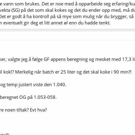
mye vann som brukes. Det er noe med å opparbeide seg erfaring/ku
ta (SG) på det som skal kokes og det du ender opp med, må du
 Det er godt å ha kontroll på så mye som mulig når du brygger, så
m eventuelt gir deg et litt annet øl enn du hadde tenkt.
er, valgte jeg å følge GF appens beregning og mesket med 17,3 lit
l kok!? Merkelig når batch er 25 liter og det skal koke i 90 min?!
og temp justert viste den 1.040.
beregnet OG på 1.053-058.
e noen tiltak? Evt hva?
atalk