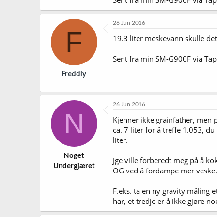
26 Jun 2016
F
19.3 liter meskevann skulle det 
Sent fra min SM-G900F via Tap
Freddly
26 Jun 2016
N
Kjenner ikke grainfather, men p
ca. 7 liter for å treffe 1.053, 
liter.
Noget
Jge ville forberedt meg på å kok
Undergjæret
OG ved å fordampe mer veske.
F.eks. ta en ny gravity måling 
har, et tredje er å ikke gjøre noe