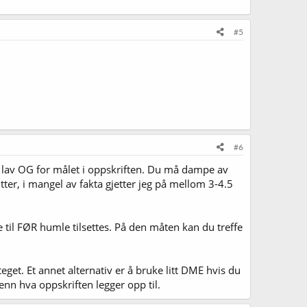
#5
#6
tt lav OG for målet i oppskriften. Du må dampe av
utter, i mangel av fakta gjetter jeg på mellom 3-4.5
e til FØR humle tilsettes. På den måten kan du treffe
get. Et annet alternativ er å bruke litt DME hvis du
ig enn hva oppskriften legger opp til.