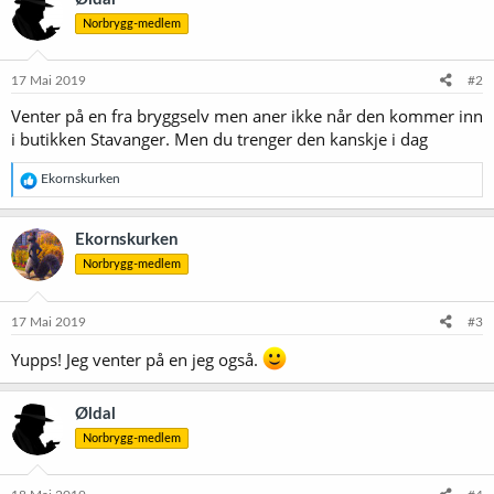
Norbrygg-medlem
17 Mai 2019
#2
Venter på en fra bryggselv men aner ikke når den kommer inn
i butikken Stavanger. Men du trenger den kanskje i dag
R
Ekornskurken
e
a
k
Ekornskurken
s
Norbrygg-medlem
j
o
n
e
17 Mai 2019
#3
r
:
Yupps! Jeg venter på en jeg også.
Øldal
Norbrygg-medlem