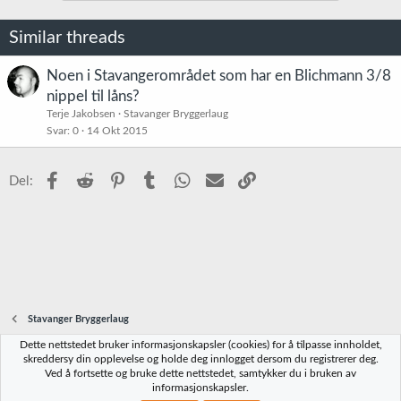
s
j
o
Similar threads
n
e
r
Noen i Stavangerområdet som har en Blichmann 3/8
:
nippel til låns?
Terje Jakobsen
Stavanger Bryggerlaug
Svar
0
14 Okt 2015
Facebook
Reddit
Pinterest
Tumblr
WhatsApp
E-post
Link
Del:
Stavanger Bryggerlaug
Dette nettstedet bruker informasjonskapsler (cookies) for å tilpasse innholdet,
Norbrygg-default
skreddersy din opplevelse og holde deg innlogget dersom du registrerer deg.
Ved å fortsette og bruke dette nettstedet, samtykker du i bruken av
Kontakt oss
Vilkår og regler
Personvernregler
Hjelp
Hjem
R
informasjonskapsler.
S