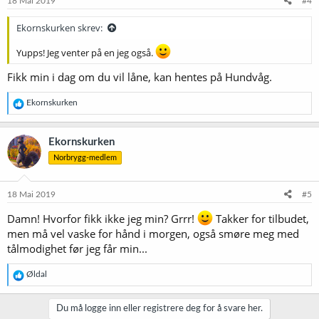
18 Mai 2019
#4
Ekornskurken skrev:
Yupps! Jeg venter på en jeg også.
Fikk min i dag om du vil låne, kan hentes på Hundvåg.
R
Ekornskurken
e
a
k
Ekornskurken
s
Norbrygg-medlem
j
o
n
e
18 Mai 2019
#5
r
:
Damn! Hvorfor fikk ikke jeg min? Grrr!
Takker for tilbudet,
men må vel vaske for hånd i morgen, også smøre meg med
tålmodighet før jeg får min...
R
Øldal
e
a
k
Du må logge inn eller registrere deg for å svare her.