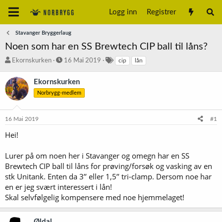
Logg inn
Registrer
Stavanger Bryggerlaug
Noen som har en SS Brewtech CIP ball til låns?
T
S
S
Ekornskurken
16 Mai 2019
cip
lån
r
t
t
å
a
i
Ekornskurken
d
r
k
Norbrygg-medlem
s
t
k
t
d
o
a
a
r
16 Mai 2019
#1
r
t
d
t
o
Hei!
e
r
Lurer på om noen her i Stavanger og omegn har en SS
Brewtech CIP ball til låns for prøving/forsøk og vasking av en
stk Unitank. Enten da 3’’ eller 1,5’’ tri-clamp. Dersom noe har
en er jeg svært interessert i lån!
Skal selvfølgelig kompensere med noe hjemmelaget!
Øldal