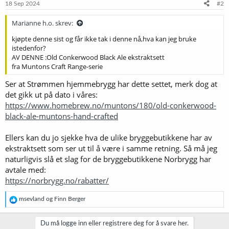
18 Sep 2024
#2
Marianne h.o. skrev:
kjøpte denne sist og får ikke tak i denne nå,hva kan jeg bruke
istedenfor?
AV DENNE :Old Conkerwood Black Ale ekstraktsett
fra Muntons Craft Range-serie
Ser at Strømmen hjemmebrygg har dette settet, merk dog at
det gikk ut på dato i våres:
https://www.homebrew.no/muntons/180/old-conkerwood-
black-ale-muntons-hand-crafted
Ellers kan du jo sjekke hva de ulike bryggebutikkene har av
ekstraktsett som ser ut til å være i samme retning. Så må jeg
naturligvis slå et slag for de bryggebutikkene Norbrygg har
avtale med:
https://norbrygg.no/rabatter/
R
msevland
og
Finn Berger
e
a
k
Du må logge inn eller registrere deg for å svare her.