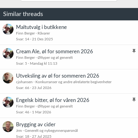
s
j
o
Similar threads
n
e
r
Maltutvalg i butikkene
:
Finn Berger
Råvarer
Svar
14
21 Des 2025
Cream Ale, øl for sommeren 2026
l
Finn Berger
Øltyper og øl generelt
Svar
5
Mandag kl 11:13
i
s
Utveksling av øl for sommeren 2026
t
cjohansen
Konkurranser og andre ølrelaterte begivenheter
r
Svar
66
23 Jul 2026
e
t
Engelsk bitter, øl for våren 2026
l
Finn Berger
Øltyper og øl generelt
Svar
46
1 Mar 2026
i
s
Brygging av cider
t
Jrm
Generelt og nybegynnerspørsmål
r
Svar
18
27 Jul 2025