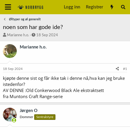
Logg inn
Registrer
Øltyper og øl generelt
noen som har gode ide?
T
S
Marianne h.o.
18 Sep 2024
r
t
å
a
Marianne h.o.
d
r
s
t
t
d
a
a
18 Sep 2024
#1
r
t
t
o
kjøpte denne sist og får ikke tak i denne nå,hva kan jeg bruke
e
istedenfor?
r
AV DENNE :Old Conkerwood Black Ale ekstraktsett
fra Muntons Craft Range-serie
Jørgen O
Dommer
Sentralstyre