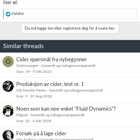
liter øl.
R
Dalaker
e
a
k
Du må logge inn eller registrere deg for å svare her.
s
j
o
Similar threads
n
e
r
Cider spørsmål fra nybegynner
G
:
Grainnvargen
Generelt og nybegynnerspørsmål
Svar
19
4 Okt 2022
Produksjon av cider, test nr. 1
Ole Morten Heien
Generelt og nybegynnerspørsmål
Svar
9
31 Aug 2018
Noen som kan noe enkel "Fluid Dynamics"?
Miguel
Generelt og nybegynnerspørsmål
Svar
20
4 Feb 2018
Forsøk på å lage cider
Ole Andreas
Generelt og nybegynnerspørsmål