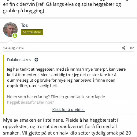
en fin cider/vin [ref: Gå langs elva og spise heggebær og
gruble på brygging]
Tor.
Sentralstyre
24 Aug 2016
#2
Dalaker skrev:
Jeg har tenkt at heggebær, med så innmari mye "snerp", kan være
kult å fermentere. Men samtidig tror jeg det er stor fare for å
dumme seg ut og bruke for mye. Jeg har prøvd å finne noen
oppskrifter, uten særlig hell.
Noen som har erfaring? Eller en grandtante som lagde
heggebærssaft? Eller noe?
Klikk for å utvide...
Jeg ser for meg at en fruktmost med 5-10% heggebær kan gi en fin
cider/vin [ref: Gå langs elva og spise heggebær og gruble på
Mye av smaken er i steinene. Pleide å ha heggbærsaft i
brygging]
oppveksten, og tror at den var kvernet for å få med all
smaken. Vil gjette på at en halv kilo setter tydelig smak på 20