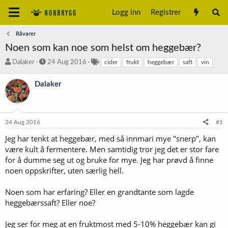
Logg inn
Registrer
Råvarer
Noen som kan noe som helst om heggebær?
T
S
S
Dalaker
24 Aug 2016
cider
frukt
heggebær
saft
vin
r
t
t
å
a
i
Dalaker
d
r
k
s
t
k
t
d
o
a
a
r
24 Aug 2016
#1
r
t
d
t
o
Jeg har tenkt at heggebær, med så innmari mye "snerp", kan
e
være kult å fermentere. Men samtidig tror jeg det er stor fare
r
for å dumme seg ut og bruke for mye. Jeg har prøvd å finne
noen oppskrifter, uten særlig hell.
Noen som har erfaring? Eller en grandtante som lagde
heggebærssaft? Eller noe?
Jeg ser for meg at en fruktmost med 5-10% heggebær kan gi