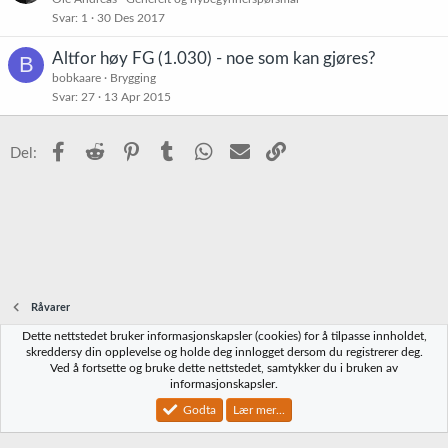
Svar
1
30 Des 2017
Altfor høy FG (1.030) - noe som kan gjøres?
B
bobkaare
Brygging
Svar
27
13 Apr 2015
Facebook
Reddit
Pinterest
Tumblr
WhatsApp
E-post
Link
Del:
Råvarer
Dette nettstedet bruker informasjonskapsler (cookies) for å tilpasse innholdet,
Norbrygg-default
skreddersy din opplevelse og holde deg innlogget dersom du registrerer deg.
Ved å fortsette og bruke dette nettstedet, samtykker du i bruken av
Kontakt oss
Vilkår og regler
Personvernregler
Hjelp
Hjem
R
informasjonskapsler.
S
S
Godta
Lær mer...
®
Community platform by XenForo
© 2010-2023 XenForo Ltd.