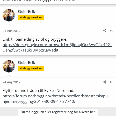
Stein-Erik
Norbrygg-medlem
24 Aug 2017
#2
Link til påmelding av øl og bryggere: :
https://docs.google.com/forms/d/1mBJjdouJGcc3VvCt1c492_
UehZfLwckTsukrUM5zruw/edit
Stein-Erik
Norbrygg-medlem
24 Aug 2017
#3
Flytter denne tråden til Fylker-Nordland:
https://forum.norbrygg.no/threads/nordlandsmesterskap-i-
hjemmebrygging-2017-30-09-17.37740/
Du må logge inn eller registrere deg for å svare her.