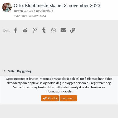
Oslo: Klubbmesterskapet 3. november 2023
Jørgen O
Oslo og Akershus
Svar
104
6 Nov 2023
Facebook
Reddit
Pinterest
Tumblr
WhatsApp
E-post
Link
Del:
Salten Bryggerlag
Dette nettstedet bruker informasjonskapsler (cookies) for å tilpasse innholdet,
Norbrygg-default
skreddersy din opplevelse og holde deg innlogget dersom du registrerer deg.
Ved å fortsette og bruke dette nettstedet, samtykker du i bruken av
Kontakt oss
Vilkår og regler
Personvernregler
Hjelp
Hjem
R
informasjonskapsler.
S
S
Godta
Lær mer...
®
Community platform by XenForo
© 2010-2023 XenForo Ltd.