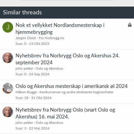
Similar threads
L
Nok et vellykket Nordlandsmesterskap i
J
å
hjemmebrygging
s
Jørgen Olsen
Fra Norbrygg.no
t
Svar
0
13 Okt 2025
Nyhetsbrev fra Norbrygg Oslo og Akershus 24.
september 2024
john petter
Oslo og Akershus
Svar
0
24 Sep 2024
Oslo og Akershus mesterskap i amerikansk øl 2024
Håkon Bugge
Konkurranser og andre ølrelaterte begivenheter
Svar
18
31 Okt 2024
Nyhetsbrev fra Norbrygg Oslo (snart Oslo og
Akershus) 16. mai 2024.
john petter
Oslo og Akershus
Svar
3
22 Mai 2024