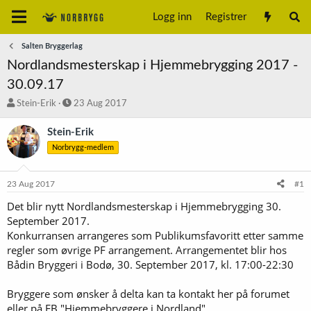
Logg inn
Registrer
Salten Bryggerlag
Nordlandsmesterskap i Hjemmebrygging 2017 -
30.09.17
T
S
Stein-Erik
23 Aug 2017
r
t
å
a
Stein-Erik
d
r
Norbrygg-medlem
s
t
t
d
a
a
23 Aug 2017
#1
r
t
t
o
Det blir nytt Nordlandsmesterskap i Hjemmebrygging 30.
e
September 2017.
r
Konkurransen arrangeres som Publikumsfavoritt etter samme
regler som øvrige PF arrangement. Arrangementet blir hos
Bådin Bryggeri i Bodø, 30. September 2017, kl. 17:00-22:30
Bryggere som ønsker å delta kan ta kontakt her på forumet
eller på FB "Hjemmebryggere i Nordland".