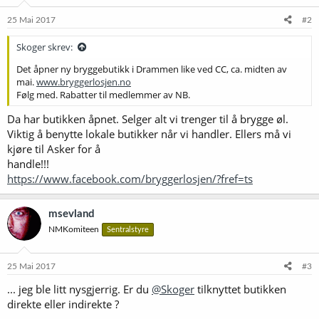
n
e
25 Mai 2017
#2
r
:
Skoger skrev:
Det åpner ny bryggebutikk i Drammen like ved CC, ca. midten av
mai.
www.bryggerlosjen.no
Følg med. Rabatter til medlemmer av NB.
Da har butikken åpnet. Selger alt vi trenger til å brygge øl.
Viktig å benytte lokale butikker når vi handler. Ellers må vi
kjøre til Asker for å
handle!!!
https://www.facebook.com/bryggerlosjen/?fref=ts
msevland
NMKomiteen
Sentralstyre
25 Mai 2017
#3
... jeg ble litt nysgjerrig. Er du
@Skoger
tilknyttet butikken
direkte eller indirekte ?