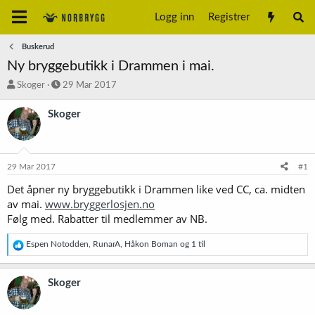
Logg inn
Registrer
Buskerud
Ny bryggebutikk i Drammen i mai.
T
S
Skoger
29 Mar 2017
r
t
å
a
Skoger
d
r
s
t
t
d
a
a
29 Mar 2017
#1
r
t
t
o
Det åpner ny bryggebutikk i Drammen like ved CC, ca. midten
e
av mai.
www.bryggerlosjen.no
r
Følg med. Rabatter til medlemmer av NB.
R
Espen Notodden
,
RunarA
,
Håkon Boman
og 1 til
e
a
k
Skoger
s
j
o