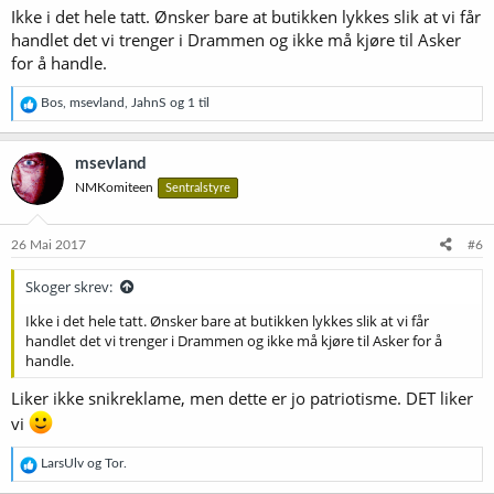
Ikke i det hele tatt. Ønsker bare at butikken lykkes slik at vi får
handlet det vi trenger i Drammen og ikke må kjøre til Asker
for å handle.
R
Bos
,
msevland
,
JahnS
og 1 til
e
a
k
msevland
s
NMKomiteen
Sentralstyre
j
o
n
e
26 Mai 2017
#6
r
:
Skoger skrev:
Ikke i det hele tatt. Ønsker bare at butikken lykkes slik at vi får
handlet det vi trenger i Drammen og ikke må kjøre til Asker for å
handle.
Liker ikke snikreklame, men dette er jo patriotisme. DET liker
vi
R
LarsUlv
og
Tor.
e