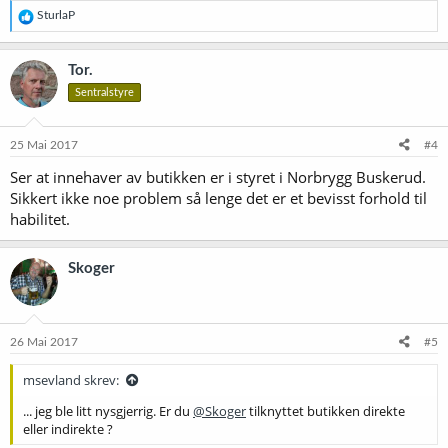
R
SturlaP
e
a
k
Tor.
s
Sentralstyre
j
o
n
e
25 Mai 2017
#4
r
Ser at innehaver av butikken er i styret i Norbrygg Buskerud.
:
Sikkert ikke noe problem så lenge det er et bevisst forhold til
habilitet.
Skoger
26 Mai 2017
#5
msevland skrev:
... jeg ble litt nysgjerrig. Er du
@Skoger
tilknyttet butikken direkte
eller indirekte ?