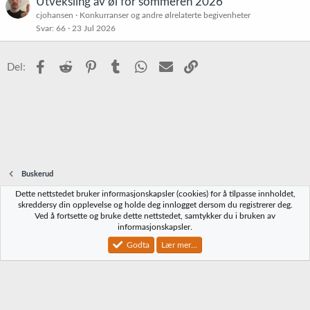
Utveksling av øl for sommeren 2026
cjohansen
Konkurranser og andre ølrelaterte begivenheter
Svar
66
23 Jul 2026
Facebook
Reddit
Pinterest
Tumblr
WhatsApp
E-post
Link
Del:
Buskerud
Dette nettstedet bruker informasjonskapsler (cookies) for å tilpasse innholdet,
Norbrygg-default
skreddersy din opplevelse og holde deg innlogget dersom du registrerer deg.
Ved å fortsette og bruke dette nettstedet, samtykker du i bruken av
Kontakt oss
Vilkår og regler
Personvernregler
Hjelp
Hjem
R
informasjonskapsler.
S
S
Godta
Lær mer...
®
Community platform by XenForo
© 2010-2023 XenForo Ltd.