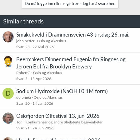
k
Du må logge inn eller registrere deg for å svare her.
s
j
o
Similar threads
n
e
r
Smakekveld i Drammensveien 43 tirsdag 26. mai.
:
john petter
Oslo og Akershus
Svar
23
27 Mai 2026
Beermakers Dinner med Eugenia fra Ringnes og
Jeroen Bol fra Brooklyn Brewery
RobertG
Oslo og Akershus
Svar
5
15 Apr 2026
Sodium Hydroxide (NaOH i 0.1M form)
D
dojonieu
Oslo og Akershus
Svar
20
14 Jan 2026
Oslofjorden Ølfestival 13. juni 2026
Tor.
Konkurranser og andre ølrelaterte begivenheter
Svar
21
24 Jun 2026