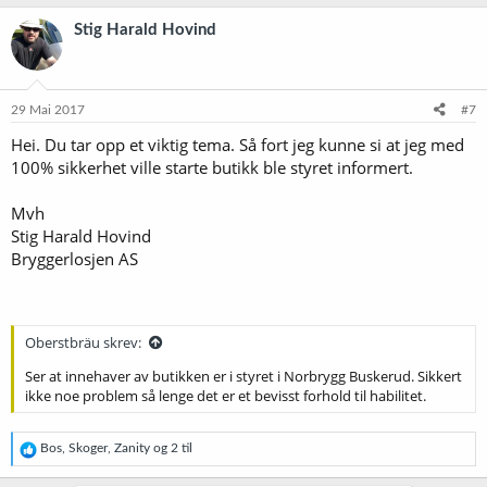
a
k
Stig Harald Hovind
s
j
o
n
e
29 Mai 2017
#7
r
Hei. Du tar opp et viktig tema. Så fort jeg kunne si at jeg med
:
100% sikkerhet ville starte butikk ble styret informert.
Mvh
Stig Harald Hovind
Bryggerlosjen AS
Oberstbräu skrev:
Ser at innehaver av butikken er i styret i Norbrygg Buskerud. Sikkert
ikke noe problem så lenge det er et bevisst forhold til habilitet.
R
Bos
,
Skoger
,
Zanity
og 2 til
e
a