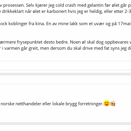
prosessen. Selv kjører jeg cold crash med gelantin før ølet går på 
drikkeklart når ølet er karbonert hvis jeg er heldig, eller etter 2-3 
lock koblinger fra kina. En av mine lakk som et uvær og på 17mai 
il nærmere frysepunktet desto bedre. Noen øl skal dog oppbevares
i varmen går greit, men dersom du skal drive med fat syns jeg det e
ra norske netthandeler eller lokale brygg forretninger.