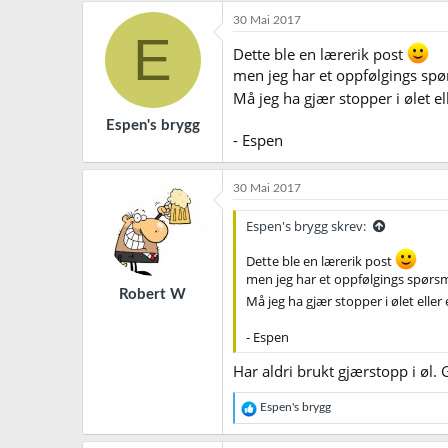
30 Mai 2017
E
Dette ble en lærerik post
men jeg har et oppfølgings spø
Må jeg ha gjær stopper i ølet el
Espen's brygg
- Espen
30 Mai 2017
Espen's brygg skrev:
Dette ble en lærerik post
men jeg har et oppfølgings spørsm
Robert W
Må jeg ha gjær stopper i ølet eller
- Espen
Har aldri brukt gjærstopp i øl.
R
Espen's brygg
e
a