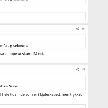
#8
 er ferdig karbonert?
 bare tappe ut skum. Så nei.
#9
 skum. Så nei.
til hele tiden (de som er i kjøleskapet), men trykket