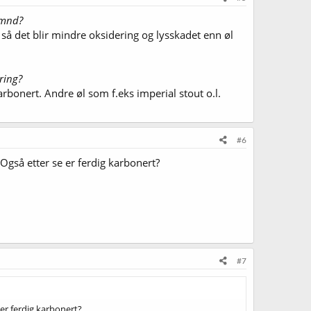
8 mnd?
, så det blir mindre oksidering og lysskadet enn øl
æring?
rbonert. Andre øl som f.eks imperial stout o.l.
#6
Også etter se er ferdig karbonert?
#7
 er ferdig karbonert?