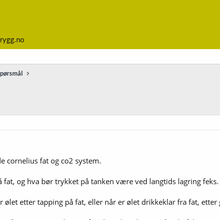
rygg.no
spørsmål
 cornelius fat og co2 system.
å fat, og hva bør trykket på tanken være ved langtids lagring feks
let etter tapping på fat, eller når er ølet drikkeklar fra fat, etter