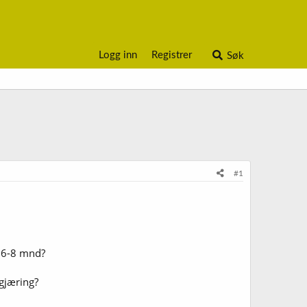
Logg inn
Registrer
Søk
#1
. 6-8 mnd?
 gjæring?