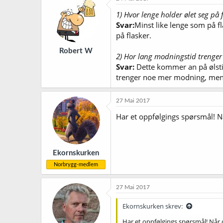
1) Hvor lenge holder ølet seg på 
Svar:
Minst like lenge som på fl
på flasker.
Robert W
2) Hor lang modningstid trenger øl
Svar:
Dette kommer an på ølstil
trenger noe mer modning, men de
27 Mai 2017
Har et oppfølgings spørsmål! Nå
Ekornskurken
Norbrygg-medlem
27 Mai 2017
Ekornskurken skrev:
Har et oppfølgings spørsmål! Når d