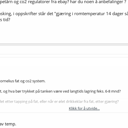
petårn og co2 regulatorer fra ebay? har du noen å anbefalinger ?
sking, i oppskrifter står det "gjæring i romtemperatur 14 dager så 
s tid?
rnelius fat og co2 system.
at, og hva bør trykket på tanken være ved langtids lagring feks. 6-8 mnd?
 etter tapping på fat, eller når er ølet drikkeklar fra fat, etter gjæring?
Klikk for å utvide...
årn og co2 regulatorer fra ebay? har du noen å anbefalinger ?
ng, i oppskrifter står det "gjæring i romtemperatur 14 dager så kaldt" må ølet 
av temp.