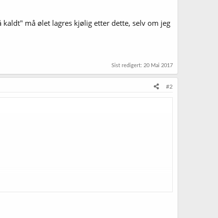
kaldt" må ølet lagres kjølig etter dette, selv om jeg
Sist redigert:
20 Mai 2017
#2
lagres kjølig etter dette, selv om jeg ikke skal drikke det