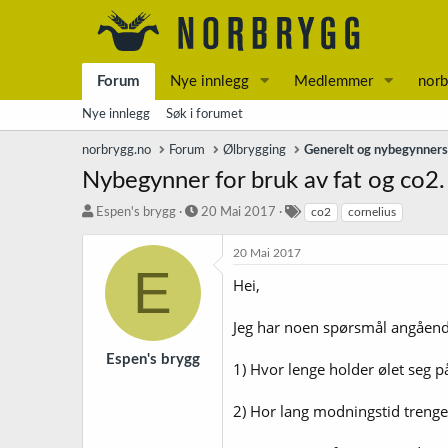
Forum
Nye innlegg
Medlemmer
norb
Nye innlegg
Søk i forumet
norbrygg.no
Forum
Ølbrygging
Generelt og nybegynner
Nybegynner for bruk av fat og co2.
T
S
S
Espen's brygg
20 Mai 2017
co2
cornelius
r
t
t
å
a
i
20 Mai 2017
d
r
k
E
Hei,
s
t
k
t
d
o
a
a
r
Jeg har noen spørsmål angående
r
t
d
t
o
Espen's brygg
1) Hvor lenge holder ølet seg p
e
r
2) Hor lang modningstid trenger ø