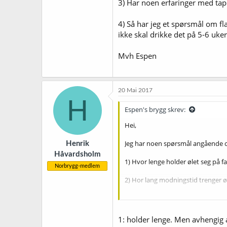
3) Har noen erfaringer med tap
4) Så har jeg et spørsmål om fla
ikke skal drikke det på 5-6 uker
Mvh Espen
20 Mai 2017
H
Espen's brygg skrev:
Hei,
Jeg har noen spørsmål angående co
Henrik
Håvardsholm
1) Hvor lenge holder ølet seg på f
Norbrygg-medlem
2) Hor lang modningstid trenger ølet
3) Har noen erfaringer med tappet
4) Så har jeg et spørsmål om flaski
1: holder lenge. Men avhengig 
på 5-6 ukers tid?