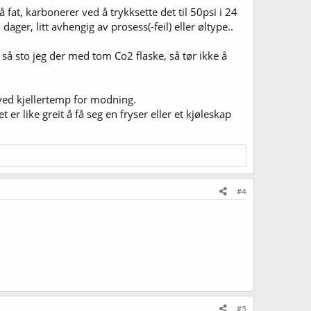
fat, karbonerer ved å trykksette det til 50psi i 24
dager, litt avhengig av prosess(-feil) eller øltype..
så sto jeg der med tom Co2 flaske, så tør ikke å
 ved kjellertemp for modning.
r like greit å få seg en fryser eller et kjøleskap
#4
#5