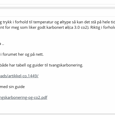
 trykk i forhold til temperatur og øltype så kan det stå på hele ti
nt for meg som liker godt karbonert øl(ca 3.0 co2). Riktig i forho
 ..
i forumet her og på nett.
åde har tabell og guider til tvangskarbonering.
ads/artikkel-co.1449/
 med sin guide
angskarbonering-og-co2.pdf