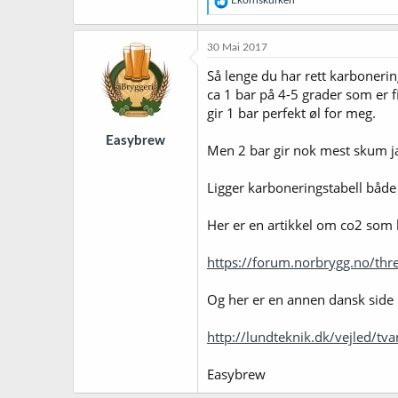
e
a
k
30 Mai 2017
s
j
Så lenge du har rett karbonering
o
ca 1 bar på 4-5 grader som er fi
n
gir 1 bar perfekt øl for meg.
e
r
Easybrew
:
Men 2 bar gir nok mest skum ja
Ligger karboneringstabell både 
Her er en artikkel om co2 som b
https://forum.norbrygg.no/thre
Og her er en annen dansk side
http://lundteknik.dk/vejled/tv
Easybrew