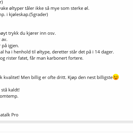
r)
vake øltyper tåler ikke så mye som sterke øl.
p. i kjøleskap.(5grader)
høyt trykk du kjører inn osv.
 av.
 på igjen.
l ha i henhold til øltype, deretter står det på i 14 dager.
 rister fatet, får man karbonert fortere.
 kvalitet! Men billig er ofte dritt. Kjøp den nest billigste
 stå kaldt!
 romtemp.
atalk Pro