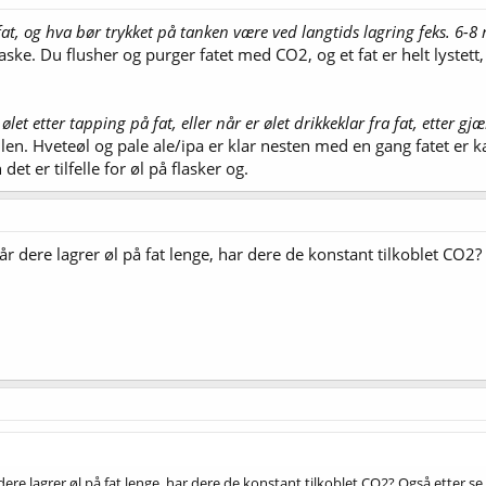
fat, og hva bør trykket på tanken være ved langtids lagring feks. 6-
aske. Du flusher og purger fatet med CO2, og et fat er helt lystett
et etter tapping på fat, eller når er ølet drikkeklar fra fat, etter gj
en. Hveteøl og pale ale/ipa er klar nesten med en gang fatet er ka
t er tilfelle for øl på flasker og.
r dere lagrer øl på fat lenge, har dere de konstant tilkoblet CO2? 
ere lagrer øl på fat lenge, har dere de konstant tilkoblet CO2? Også etter se