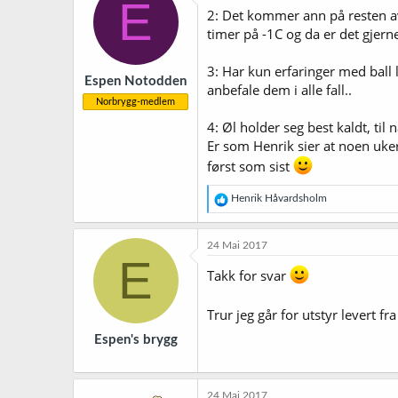
E
2: Det kommer ann på resten av 
timer på -1C og da er det gjerne 
3: Har kun erfaringer med ball 
Espen Notodden
anbefale dem i alle fall..
Norbrygg-medlem
4: Øl holder seg best kaldt, t
Er som Henrik sier at noen uker 
først som sist
R
Henrik Håvardsholm
e
a
k
24 Mai 2017
s
E
j
Takk for svar
o
n
Trur jeg går for utstyr levert f
e
r
Espen's brygg
:
24 Mai 2017