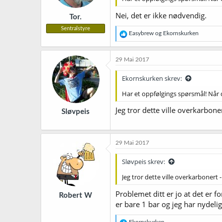
Nei, det er ikke nødvendig.
Tor.
Sentralstyre
R
Easybrew
og
Ekornskurken
e
a
k
29 Mai 2017
s
j
Ekornskurken skrev:
o
n
Har et oppfølgings spørsmål! Når d
e
r
Jeg tror dette ville overkarbone
Sløvpeis
:
29 Mai 2017
Sløvpeis skrev:
Jeg tror dette ville overkarbonert 
Problemet ditt er jo at det er fo
Robert W
er bare 1 bar og jeg har nydelig
R
Ekornskurken