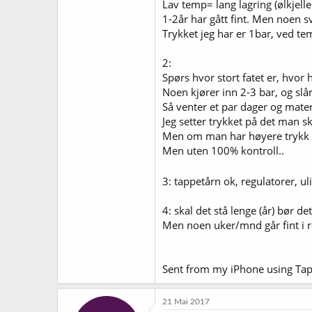
Lav temp= lang lagring (ølkjelle
1-2år har gått fint. Men noen s
Mvh Espen
Trykket jeg har er 1bar, ved tem
2:
Spørs hvor stort fatet er, hvor 
Noen kjører inn 2-3 bar, og slår
Så venter et par dager og mater
Jeg setter trykket på det man ska
Men om man har høyere trykk og
Men uten 100% kontroll..
3: tappetårn ok, regulatorer, ulik
4: skal det stå lenge (år) bør det
Men noen uker/mnd går fint i
Sent from my iPhone using Tap
21 Mai 2017