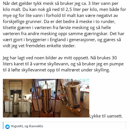
Når det gjelder tykk mesk så bruker jeg ca. 3 liter vann per
kilo malt. Du kan nok gå ned til 2,5 liter per kilo, men både for
mye og for lite vann i forhold til malt kan være negativt av
forskjellige grunner. Da er det bedre å meske i to runder,
tilsette gjæren i vørteren fra første mesking og så helle
vørteren fra andre mesking oppi samme gjæringskar. Det har
vært gjort i bryggerier i England i generasjoner, og gjøres så
vidt jeg vet fremdeles enkelte steder.
Jeg har lagt ved noen bilder av mitt oppsett. Nå brukes 30
liters karet til å varme skyllevann, og så bruker jeg en pumpe
til å løfte skyllevannet opp til maltrøret under skylling.
Lykke til uansett.
R
YngveKL
og
Ravneklo