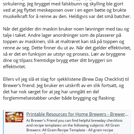
sirkulering. Jeg brygget med falskbunn og skylling ble gjort
Da lurer jeg på en ting: Når er det man vorlaufer? Før eller etter at
ved at jeg flyttet meskeposen over i en egen bøtte og brukte
man har trukket opp maltrøret for skylling av ølet?
muskelkraft for å renne av den. Heldigvis var det små batcher.
Når det gjelder din maskin bruker noen løsninger med tau og
talje i taket. Andre lager anordninger som de plasserer på
toppen av maskinen, slik at maltrøret kan stå på toppen og
renne av seg. Dette finner du ut av. Når det gjelder effektivitet,
så er det en funksjon av utstyr og prosess. Lær av bryggene
dine og tilpass fremtidige brygg etter ditt bryggeri sin
effektivitet.
Ellers vil jeg slå et slag for sjekklistene (Brew Day Checklist) til
Brewer's friend. Jeg bruker en utskrift av en slik fortsatt, og
det har nok sørget for at jeg har unngått en del
forglemmelsestabber under både brygging og flasking:
Printable Resources for Home Brewers - Brewer's Friend
At Brewer's Friend you can find helpful brewday checklists
and recipe templates on the following subjects: All Grain
Brewers: All Grain Recipe Template - All grain recipe