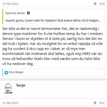
11 Feb 2021
#10
bjornas skrev:
Supert gutta, tusen takk for hjelpen! Skal prøve dette nå til helgen...
Ser ikke at det er nevnt termometer her, det er nødvendig i
denne type maskiner for å vite hvilken temp du har i mesken.
Sensor i bunn er skjelden til å stole på, særlig hvis det blir en
del trub i kjelen. Har du mulighet for en enkel reptalje så ville
jeg ha vurdert å skru opp en i taket. er så mye mer
komfortabelt når maltrøret skal løftes, også mtp HMS når du
tross alt behandler titalls liter med væske som du helst ikke
vil ha nedover deg.
R
Finn Berger
e
a
k
Sarge
s
j
o
n
e
11 Feb 2021
#11
r