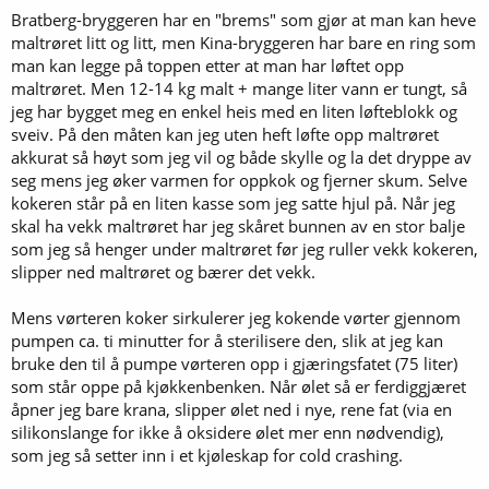
Bratberg-bryggeren har en "brems" som gjør at man kan heve
maltrøret litt og litt, men Kina-bryggeren har bare en ring som
man kan legge på toppen etter at man har løftet opp
maltrøret. Men 12-14 kg malt + mange liter vann er tungt, så
jeg har bygget meg en enkel heis med en liten løfteblokk og
sveiv. På den måten kan jeg uten heft løfte opp maltrøret
akkurat så høyt som jeg vil og både skylle og la det dryppe av
seg mens jeg øker varmen for oppkok og fjerner skum. Selve
kokeren står på en liten kasse som jeg satte hjul på. Når jeg
skal ha vekk maltrøret har jeg skåret bunnen av en stor balje
som jeg så henger under maltrøret før jeg ruller vekk kokeren,
slipper ned maltrøret og bærer det vekk.
Mens vørteren koker sirkulerer jeg kokende vørter gjennom
pumpen ca. ti minutter for å sterilisere den, slik at jeg kan
bruke den til å pumpe vørteren opp i gjæringsfatet (75 liter)
som står oppe på kjøkkenbenken. Når ølet så er ferdiggjæret
åpner jeg bare krana, slipper ølet ned i nye, rene fat (via en
silikonslange for ikke å oksidere ølet mer enn nødvendig),
som jeg så setter inn i et kjøleskap for cold crashing.