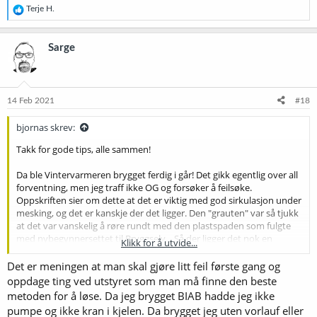
R
Terje H.
e
a
k
Sarge
s
j
o
n
e
14 Feb 2021
#18
r
:
bjornas skrev:
Takk for gode tips, alle sammen!
Da ble Vintervarmeren brygget ferdig i går! Det gikk egentlig over all
forventning, men jeg traff ikke OG og forsøker å feilsøke.
Oppskriften sier om dette at det er viktig med god sirkulasjon under
mesking, og det er kanskje der det ligger. Den "grauten" var så tjukk
at det var vanskelig å røre rundt med den plastspaden som fulgte
med nybegynnersettet til Bryggselv... Så der ligger det nok en
Klikk for å utvide...
synder.
Det er meningen at man skal gjøre litt feil første gang og
I tillegg: Det er ingen god funksjon for å sette fast maltrøret når man
oppdage ting ved utstyret som man må finne den beste
har trukket det ut av kokekaret, så der ble det bicepstrening i
metoden for å løse. Da jeg brygget BIAB hadde jeg ikke
stedet. Må finne en løsning på det.
pumpe og ikke kran i kjelen. Da brygget jeg uten vorlauf eller