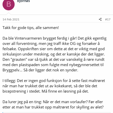
bjornas
B
14 Feb 2021
#17
Takk for gode tips, alle sammen!
Da ble Vintervarmeren brygget ferdig i går! Det gikk egentlig
over all forventning, men jeg traff ikke OG og forsøker å
feilsøke. Oppskriften sier om dette at det er viktig med god
sirkulasjon under mesking, og det er kanskje der det ligger.
Den "grauten" var så tjukk at det var vanskelig å røre rundt
med den plastspaden som fulgte med nybegynnersettet til
Bryggselv... Så der ligger det nok en synder.
I tillegg: Det er ingen god funksjon for å sette fast maltrøret
når man har trukket det ut av kokekaret, så der ble det
bicepstrening i stedet. Må finne en løsning på det.
Da lurer jeg på en ting: Når er det man vorlaufer? Før eller
etter at man har trukket opp maltrøret for skylling av ølet?