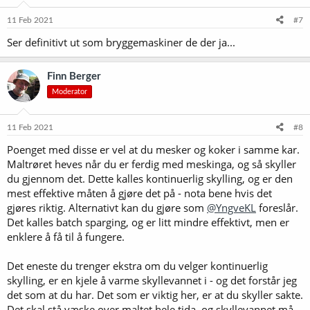
11 Feb 2021
#7
Ser definitivt ut som bryggemaskiner de der ja...
Finn Berger
Moderator
11 Feb 2021
#8
Poenget med disse er vel at du mesker og koker i samme kar.
Maltrøret heves når du er ferdig med meskinga, og så skyller
du gjennom det. Dette kalles kontinuerlig skylling, og er den
mest effektive måten å gjøre det på - nota bene hvis det
gjøres riktig. Alternativt kan du gjøre som
@YngveKL
foreslår.
Det kalles batch sparging, og er litt mindre effektivt, men er
enklere å få til å fungere.
Det eneste du trenger ekstra om du velger kontinuerlig
skylling, er en kjele å varme skyllevannet i - og det forstår jeg
det som at du har. Det som er viktig her, er at du skyller sakte.
Det skal stå væske over maltet hele tida, og skyllevannet må