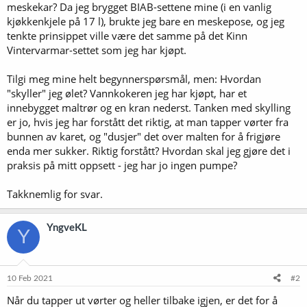
meskekar? Da jeg brygget BIAB-settene mine (i en vanlig
kjøkkenkjele på 17 l), brukte jeg bare en meskepose, og jeg
tenkte prinsippet ville være det samme på det Kinn
Vintervarmar-settet som jeg har kjøpt.
Tilgi meg mine helt begynnerspørsmål, men: Hvordan
"skyller" jeg ølet? Vannkokeren jeg har kjøpt, har et
innebygget maltrør og en kran nederst. Tanken med skylling
er jo, hvis jeg har forstått det riktig, at man tapper vørter fra
bunnen av karet, og "dusjer" det over malten for å frigjøre
enda mer sukker. Riktig forstått? Hvordan skal jeg gjøre det i
praksis på mitt oppsett - jeg har jo ingen pumpe?
Takknemlig for svar.
YngveKL
Y
10 Feb 2021
#2
Når du tapper ut vørter og heller tilbake igjen, er det for å