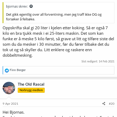
bjornas skrev:
Det gikk egentlig over all forventning, men jeg traff ikke OG og
forsøker å feilsøke.
Oppskrifta skal gi 20 liter i kjelen etter koking. Så er også 7
kilo en bra tjukk mesk i ei 25-liters maskin. Det som kan
funke er å meske 5 kilo først, så grave ut litt og tilføre siste del
som du da mesker i 30 minutter, før du fører tilbake det du
tok ut og så skyller du. Litt enklere og raskere enn
dobbeltmesking.
Sist redigert:
14 Feb 2021
R
Finn Berger
e
a
k
The Old Rascal
s
Norbrygg-medlem
j
o
n
e
9 Apr 2021
#20
r
Hei Bjornas.
: