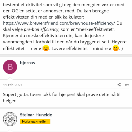
bestemt effektivitet som vil gi deg den mengden vørter med
den OG'en settet er annonsert med. Du kan beregne
effektiviteten din med en slik kalkulator:
https://www.brewersfriend.com/brewhouse-efficiency/
Du
skal velge
pre-boil efficiency
, som er "meskeeffektivitet".
Kjenner du meskeeffektivteten din, kan du justere
vannmengden i forhold til den når du brygger et sett. Høyere
effektivitet = mer øl
. Lavere effektivitet = mindre øl
. )
bjornas
B
11 Feb 2021
#9
Supert gutta, tusen takk for hjelpen! Skal prøve dette nå til
helgen...
Steinar Huneide
Norbrygg-medlem