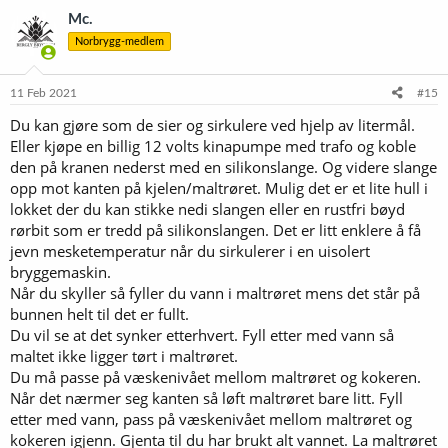
Mc.
Norbrygg-medlem
11 Feb 2021
#15
Du kan gjøre som de sier og sirkulere ved hjelp av litermål.
Eller kjøpe en billig 12 volts kinapumpe med trafo og koble
den på kranen nederst med en silikonslange. Og videre slange
opp mot kanten på kjelen/maltrøret. Mulig det er et lite hull i
lokket der du kan stikke nedi slangen eller en rustfri bøyd
rørbit som er tredd på silikonslangen. Det er litt enklere å få
jevn mesketemperatur når du sirkulerer i en uisolert
bryggemaskin.
Når du skyller så fyller du vann i maltrøret mens det står på
bunnen helt til det er fullt.
Du vil se at det synker etterhvert. Fyll etter med vann så
maltet ikke ligger tørt i maltrøret.
Du må passe på væskenivået mellom maltrøret og kokeren.
Når det nærmer seg kanten så løft maltrøret bare litt. Fyll
etter med vann, pass på væskenivået mellom maltrøret og
kokeren igjenn. Gjenta til du har brukt alt vannet. La maltrøret