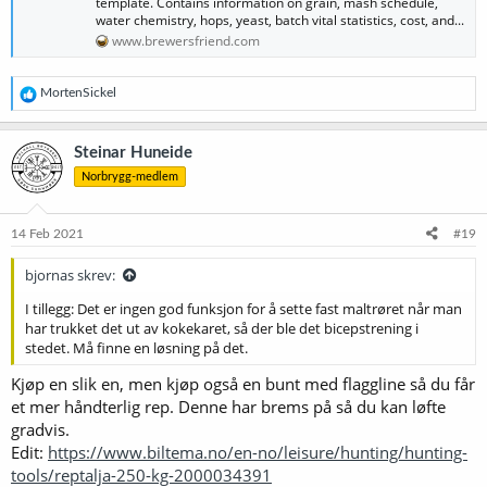
template. Contains information on grain, mash schedule,
water chemistry, hops, yeast, batch vital statistics, cost, and...
www.brewersfriend.com
R
MortenSickel
e
a
k
Steinar Huneide
s
Norbrygg-medlem
j
o
n
e
14 Feb 2021
#19
r
:
bjornas skrev:
I tillegg: Det er ingen god funksjon for å sette fast maltrøret når man
har trukket det ut av kokekaret, så der ble det bicepstrening i
stedet. Må finne en løsning på det.
Kjøp en slik en, men kjøp også en bunt med flaggline så du får
et mer håndterlig rep. Denne har brems på så du kan løfte
gradvis.
Edit:
https://www.biltema.no/en-no/leisure/hunting/hunting-
tools/reptalja-250-kg-2000034391