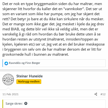
Det er nok en type bryggemaskin siden du har maltrør, men
:
skjønner litt hvorfor du kaller det en "vannkoker". Det ser ut
som en variant som ikke har pumpe, om jeg har skjønt det
rett? Det betyr jo bare at du ikke kan sirkulere når du mesker.
Det er mange som ikke gjør det. Jeg mesket i kjele da jeg drev
med BIAB, og dette blir vel ikke så veldig ulikt, men det er
vanskelig å gi råd om hvordan du bør bruke dette uten å se
hvordan resten av utstyret (maltrøret, innsiden/toppen av
kjelen, kjøleren etc) ser ut. Jeg vet at en del bruker meskepose
i bryggeren sin selv om de har maltrør dersom det er litt for
grovkornede hull i bunnen av maltrøret.
R
Ravneklo
og
Finn Berger
e
a
k
Steinar Huneide
s
Norbrygg-medlem
j
o
n
e
11 Feb 2021
#12
r
:
Sarge skrev: