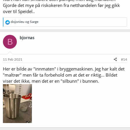
Gjorde det mye på riskokeren fra netthandelen før jeg gikk
over til Speidel..
R
dojonieu
og
Sarge
e
a
k
bjornas
B
s
j
o
n
e
11 Feb 2021
#14
r
Her er bilde av "innmaten" i bryggemaskinen. Jeg har kalt det
:
"maltrør" men får ta forbehold om at det er riktig... Bildet
viser det ikke, men det er en "silbunn" i bunnen.