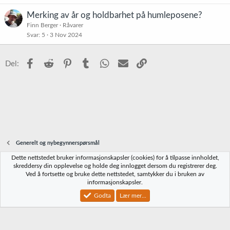
Merking av år og holdbarhet på humleposene?
Finn Berger
Råvarer
Svar
5
3 Nov 2024
Facebook
Reddit
Pinterest
Tumblr
WhatsApp
E-post
Link
Del:
Generelt og nybegynnerspørsmål
Dette nettstedet bruker informasjonskapsler (cookies) for å tilpasse innholdet,
Norbrygg-default
skreddersy din opplevelse og holde deg innlogget dersom du registrerer deg.
Ved å fortsette og bruke dette nettstedet, samtykker du i bruken av
Kontakt oss
Vilkår og regler
Personvernregler
Hjelp
Hjem
R
informasjonskapsler.
S
S
Godta
Lær mer...
®
Community platform by XenForo
© 2010-2023 XenForo Ltd.