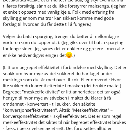
tilføres forsiktig, sånn at du ikke forstyrrer maltsenga. (Jeg har
et enkelt oppsett med vanlig kjele. Folk med erfaring fra
skylling gjennom maltrør kan sikkert komme med gode
forslag til hvordan du får dette til å fungere.)
Velger du batch sparging, trenger du bøtter å mellomlagre
vørteren som du tapper ut, i. (Jeg gikk over til batch sparging
for lenge siden. Jeg synes det er enklere og greiere - men alle
er ikke nødvendigvis enige i det
.)
(Litt om begrepet effektivitet i forbindelse med skylling: Det er
snakk om hvor mye av det sukkeret du har laget under
meskinga som du får med over til kok. Eller omvendt: Hvor
lite sukker du klarer å etterlate i masken (det brukte maltet).
Begrepet "meskeeffektivitet" er litt annerledes; det tar også
hensyn til hvor mye av stivelsen i maltet du klarer å få
omdannet - konvertert - til sukker, den såkalte
"konversjonseffektiviteten". Altså: "Meskeeffektivitet" =
konversjonseffektivitet + skylleeffektivitet. Det er som regel
meskeeffektivitet det siktes til når begrepet effektivitet brukes
- f.eks. i beskrivelsen av et sett. Det forutsettes alltid en