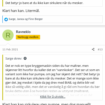
Det betyr jo bare at du ikke kan sirkulere når du mesker.
Klart han kan. Litermål.
R
Sarge
,
Janea
og
Finn Berger
e
a
k
Ravneklo
R
s
Norbrygg-medlem
j
o
n
e
11 Feb 2021
#13
r
:
Sarge skrev:
Det er nok en type bryggemaskin siden du har maltrør, men
skjønner litt hvorfor du kaller det en "vannkoker". Det ser ut som en
variant som ikke har pumpe, om jeg har skjønt det rett? Det betyr jo
bare at du ikke kan sirkulere når du mesker. Det er mange som ikke
gjør det. Jeg mesket i kjele da jeg drev med BIAB, og dette blir vel
ikke så veldig ulikt, men det er vanskelig å gi råd om hvordan du bør
bruke dette uten å se hvordan resten av utstyret (maltrøret,
innsiden/toppen av kjelen, kjøleren etc) ser ut. Jeg vet at en del
Klikk for å utvide...
bruker meskepose i bryggeren sin selv om de har maltrør dersom
det er litt for grovkornede hull i bunnen av maltrøret.
Klart han kan sirkulere uten pumpe, men dog manuellt...