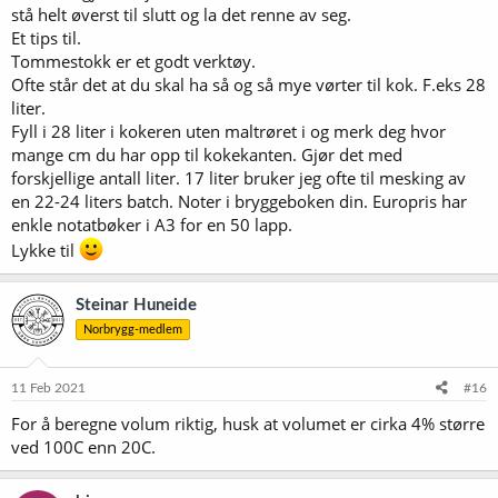
stå helt øverst til slutt og la det renne av seg.
Et tips til.
Tommestokk er et godt verktøy.
Ofte står det at du skal ha så og så mye vørter til kok. F.eks 28
liter.
Fyll i 28 liter i kokeren uten maltrøret i og merk deg hvor
mange cm du har opp til kokekanten. Gjør det med
forskjellige antall liter. 17 liter bruker jeg ofte til mesking av
en 22-24 liters batch. Noter i bryggeboken din. Europris har
enkle notatbøker i A3 for en 50 lapp.
Lykke til
Steinar Huneide
Norbrygg-medlem
11 Feb 2021
#16
For å beregne volum riktig, husk at volumet er cirka 4% større
ved 100C enn 20C.