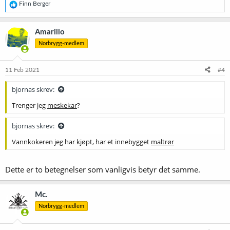
R
Finn Berger
e
a
k
Amarillo
s
Norbrygg-medlem
j
o
n
e
11 Feb 2021
#4
r
:
bjornas skrev:
Trenger jeg
meskekar
?
bjornas skrev:
Vannkokeren jeg har kjøpt, har et innebygget
maltrør
Dette er to betegnelser som vanligvis betyr det samme.
Mc.
Norbrygg-medlem