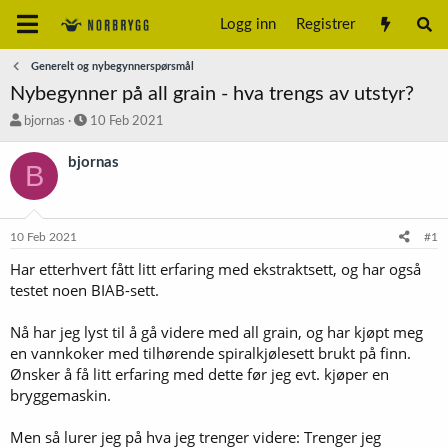
Logg inn
Registrer
Generelt og nybegynnerspørsmål
Nybegynner på all grain - hva trengs av utstyr?
T
S
bjornas
10 Feb 2021
r
t
å
a
bjornas
B
d
r
s
t
t
d
a
a
10 Feb 2021
#1
r
t
t
o
Har etterhvert fått litt erfaring med ekstraktsett, og har også
e
testet noen BIAB-sett.
r
Nå har jeg lyst til å gå videre med all grain, og har kjøpt meg
en vannkoker med tilhørende spiralkjølesett brukt på finn.
Ønsker å få litt erfaring med dette før jeg evt. kjøper en
bryggemaskin.
Men så lurer jeg på hva jeg trenger videre: Trenger jeg