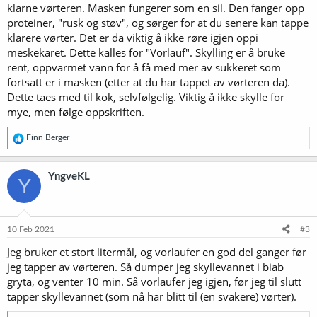
klarne vørteren. Masken fungerer som en sil. Den fanger opp
proteiner, "rusk og støv", og sørger for at du senere kan tappe
klarere vørter. Det er da viktig å ikke røre igjen oppi
meskekaret. Dette kalles for "Vorlauf". Skylling er å bruke
rent, oppvarmet vann for å få med mer av sukkeret som
fortsatt er i masken (etter at du har tappet av vørteren da).
Dette taes med til kok, selvfølgelig. Viktig å ikke skylle for
mye, men følge oppskriften.
R
Finn Berger
e
a
k
YngveKL
Y
s
j
o
n
e
10 Feb 2021
#3
r
Jeg bruker et stort litermål, og vorlaufer en god del ganger før
:
jeg tapper av vørteren. Så dumper jeg skyllevannet i biab
gryta, og venter 10 min. Så vorlaufer jeg igjen, før jeg til slutt
tapper skyllevannet (som nå har blitt til (en svakere) vørter).