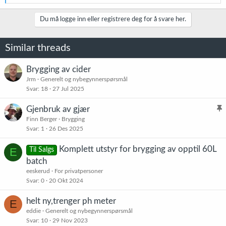
e
a
k
Du må logge inn eller registrere deg for å svare her.
s
j
o
Similar threads
n
e
r
Brygging av cider
:
Jrm
Generelt og nybegynnerspørsmål
Svar
18
27 Jul 2025
Gjenbruk av gjær
l
Finn Berger
Brygging
Svar
1
26 Des 2025
i
s
Komplett utstyr for brygging av opptil 60L
E
Til Salgs
t
batch
r
eeskerud
For privatpersoner
e
Svar
0
20 Okt 2024
t
helt ny,trenger ph meter
E
eddie
Generelt og nybegynnerspørsmål
Svar
10
29 Nov 2023