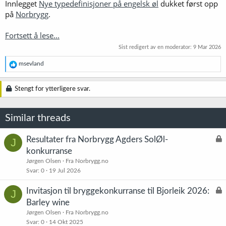
Innlegget
Nye typedefinisjoner på engelsk øl
dukket først opp
på
Norbrygg
.
Fortsett å lese...
Sist redigert av en moderator:
9 Mar 2026
R
msevland
e
a
k
Stengt for ytterligere svar.
s
j
o
Similar threads
n
e
r
L
Resultater fra Norbrygg Agders SolØl-
J
:
å
konkurranse
s
Jørgen Olsen
Fra Norbrygg.no
t
Svar
0
19 Jul 2026
L
Invitasjon til bryggekonkurranse til Bjorleik 2026:
J
å
Barley wine
s
Jørgen Olsen
Fra Norbrygg.no
t
Svar
0
14 Okt 2025