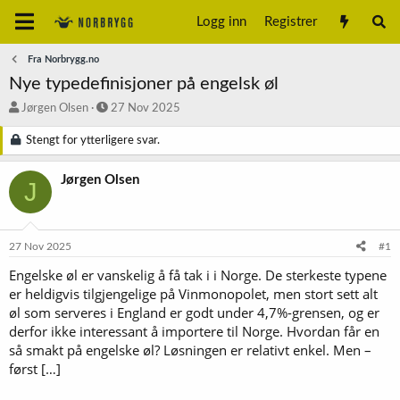
Logg inn
Registrer
Fra Norbrygg.no
Nye typedefinisjoner på engelsk øl
T
S
Jørgen Olsen
27 Nov 2025
r
t
å
a
Stengt for ytterligere svar.
d
r
s
t
Jørgen Olsen
J
t
d
a
a
r
t
t
o
27 Nov 2025
#1
e
r
Engelske øl er vanskelig å få tak i i Norge. De sterkeste typene
er heldigvis tilgjengelige på Vinmonopolet, men stort sett alt
øl som serveres i England er godt under 4,7%-grensen, og er
derfor ikke interessant å importere til Norge. Hvordan får en
så smakt på engelske øl? Løsningen er relativt enkel. Men –
først […]