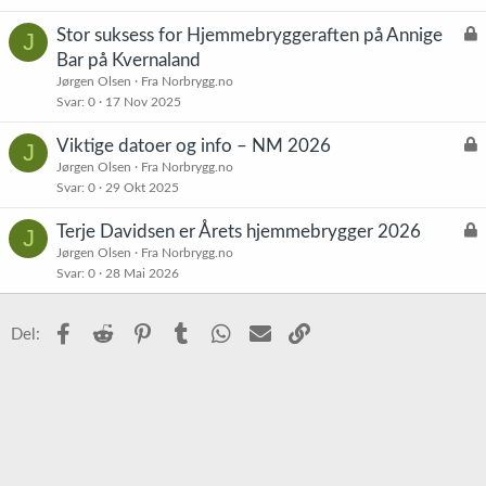
L
Stor suksess for Hjemmebryggeraften på Annige
J
å
Bar på Kvernaland
s
Jørgen Olsen
Fra Norbrygg.no
t
Svar
0
17 Nov 2025
L
Viktige datoer og info – NM 2026
J
å
Jørgen Olsen
Fra Norbrygg.no
Svar
0
29 Okt 2025
s
t
L
Terje Davidsen er Årets hjemmebrygger 2026
J
å
Jørgen Olsen
Fra Norbrygg.no
Svar
0
28 Mai 2026
s
t
Facebook
Reddit
Pinterest
Tumblr
WhatsApp
E-post
Link
Del: