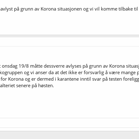
e avlyst på grunn av Korona situasjonen og vi vil komme tilbake til
iet onsdag 19/8 måtte dessverre avlyses på grunn av Korona situas
isikogruppen og vi anser da at det ikke er forsvarlig å være mange 
for Korona og er dermed i karantene inntil svar på testen foreligge
 Malteriet senere på høsten.