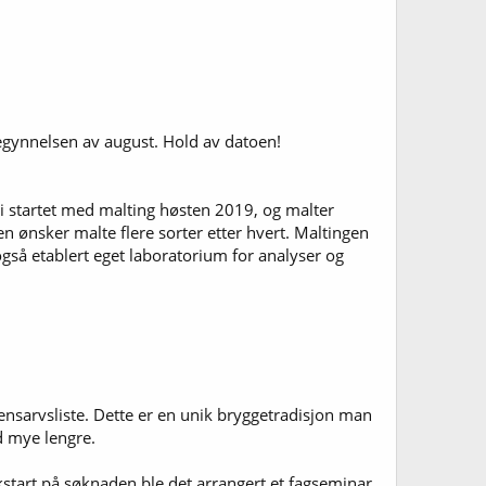
begynnelsen av august. Hold av datoen!
Vi startet med malting høsten 2019, og malter
n ønsker malte flere sorter etter hvert. Maltingen
også etablert eget laboratorium for analyser og
nsarvsliste. Dette er en unik bryggetradisjon man
ed mye lengre.
tart på søknaden ble det arrangert et fagseminar