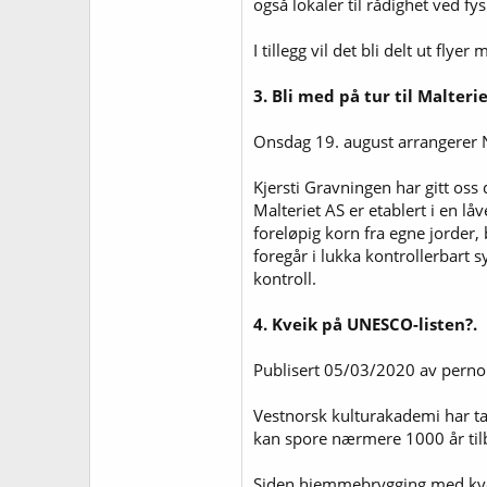
også lokaler til rådighet ved f
I tillegg vil det bli delt ut fl
3. Bli med på tur til Malterie
Onsdag 19. august arrangerer No
Kjersti Gravningen har gitt os
Malteriet AS er etablert i en 
foreløpig korn fra egne jorder,
foregår i lukka kontrollerbart 
kontroll.
4. Kveik på UNESCO-listen?.
Publisert 05/03/2020 av pern
Vestnorsk kulturakademi har ta
kan spore nærmere 1000 år tilbak
Siden hjemmebrygging med kvei