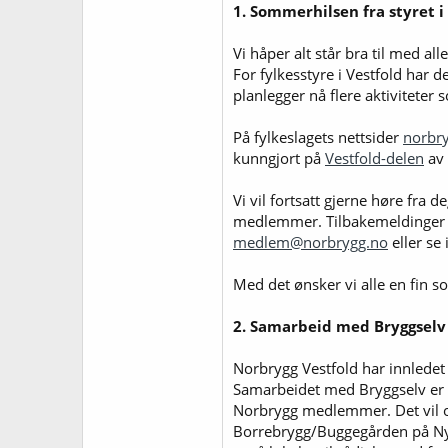
1. Sommerhilsen fra styret i
Vi håper alt står bra til med all
For fylkesstyre i Vestfold har 
planlegger nå flere aktiviteter
På fylkeslagets nettsider
norbry
kunngjort på
Vestfold-delen
av 
Vi vil fortsatt gjerne høre fra 
medlemmer. Tilbakemeldinger 
medlem@norbrygg.no
eller se
Med det ønsker vi alle en fin 
2. Samarbeid med Bryggselv
Norbrygg Vestfold har innlede
Samarbeidet med Bryggselv er i 
Norbrygg medlemmer. Det vil o
Borrebrygg/Buggegården på Nyk