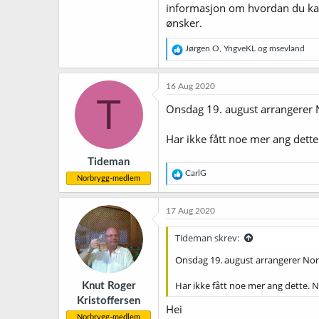
informasjon om hvordan du kan
ønsker.
R
Jørgen O
,
YngveKL
og
msevland
e
a
k
16 Aug 2020
s
T
j
Onsdag 19. august arrangerer No
o
n
Har ikke fått noe mer ang dett
e
r
Tideman
:
R
CarlG
Norbrygg-medlem
e
a
k
17 Aug 2020
s
j
Tideman skrev:
o
n
Onsdag 19. august arrangerer Norbr
e
r
Har ikke fått noe mer ang dette.
Knut Roger
:
Kristoffersen
Hei
Norbrygg-medlem