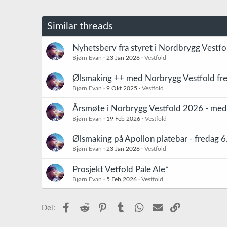
s
j
o
Similar threads
n
e
r
Nyhetsberv fra styret i Nordbrygg Vestfo
:
Bjørn Evan
23 Jan 2026
Vestfold
Ølsmaking ++ med Norbrygg Vestfold fre
Bjørn Evan
9 Okt 2025
Vestfold
Årsmøte i Norbrygg Vestfold 2026 - med
Bjørn Evan
19 Feb 2026
Vestfold
Ølsmaking på Apollon platebar - fredag 6
Bjørn Evan
23 Jan 2026
Vestfold
Prosjekt Vetfold Pale Ale*
Bjørn Evan
5 Feb 2026
Vestfold
Facebook
Reddit
Pinterest
Tumblr
WhatsApp
E-post
Link
Del: