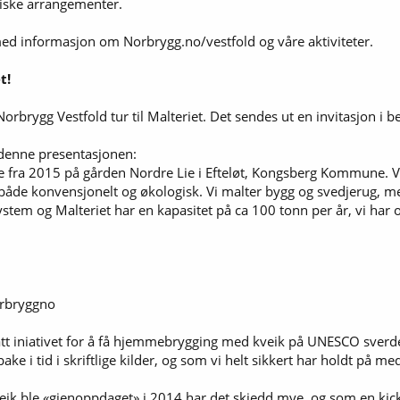
ysiske arrangementer.
yer med informasjon om Norbrygg.no/vestfold og våre aktiviteter.
t!
rbrygg Vestfold tur til Malteriet. Det sendes ut en invitasjon i 
s denne presentasjonen:
låve fra 2015 på gården Nordre Lie i Efteløt, Kongsberg Kommune. 
 både konvensjonelt og økologisk. Vi malter bygg og svedjerug, me
system og Malteriet har en kapasitet på ca 100 tonn per år, vi har 
orbryggno
tt iniativet for å få hjemmebrygging med kveik på UNESCO sverde
e i tid i skriftlige kilder, og som vi helt sikkert har holdt på m
k ble «gjenoppdaget» i 2014 har det skjedd mye, og som en kicks