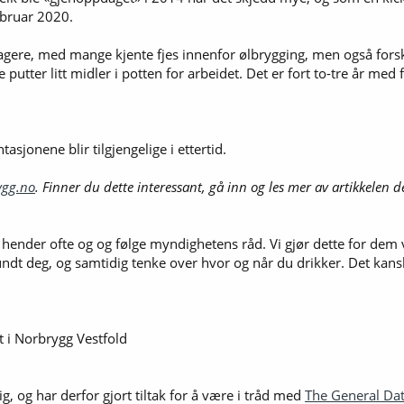
ebruar 2020.
gere, med mange kjente fjes innenfor ølbrygging, men også forskn
 putter litt midler i potten for arbeidet. Det er fort to-tre år me
asjonene blir tilgjengelige i ettertid.
ygg.no
. Finner du dette interessant, gå inn og les mer av artikkelen d
hender ofte og og følge myndighetens råd. Vi gjør dette for dem vi 
t deg, og samtidig tenke over hvor og når du drikker. Det kanskj
 i Norbrygg Vestfold
g, og har derfor gjort tiltak for å være i tråd med
The General Dat