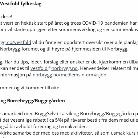
 Vestfold fylkeslag
e dere!
det vært en hektisk start på året og tross COVID-19 pandemien har v
 som vil starte opp igjen etter sommeravvikling og sensommeraktiv
gg.no/vestfold
vil du finne en oppdatert oversikt over alle planl
Norbrygg-forumet og til høyre på hjemmesiden til Norbrygg.
deg. Har du tips, ideer, forslag eller ønsker er det kjærkommen tilb
kan sendes til
vestfold@norbrygg.no
. Henvendelser relatert til
 informasjon på
norbrygg.no/medlemsinformasjon
.
sommer og vi kommer tilbake !
 og Borrebrygg/Buggegården
t samarbeid med BryggSelv i Larvik og Borrebrygg/Buggegården p
det vesentlige rabatt ( ca 5%) på råvarer bestilt fra dem med utle
gså bli avholdt foredrag og temakvelder.
irke samarbeider med oss med aktiviteter, så som usmak kurs og 