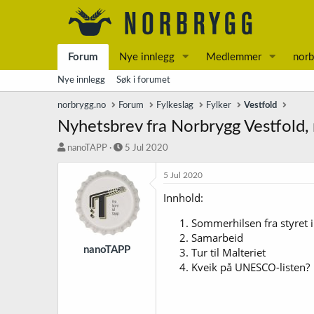
Forum
Nye innlegg
Medlemmer
norb
Nye innlegg
Søk i forumet
norbrygg.no
Forum
Fylkeslag
Fylker
Vestfold
Nyhetsbrev fra Norbrygg Vestfold, n
T
S
nanoTAPP
5 Jul 2020
r
t
å
a
5 Jul 2020
d
r
Innhold:
s
t
t
d
Sommerhilsen fra styret i
a
a
Samarbeid
r
t
t
o
nanoTAPP
Tur til Malteriet
e
Kveik på UNESCO-listen?
r