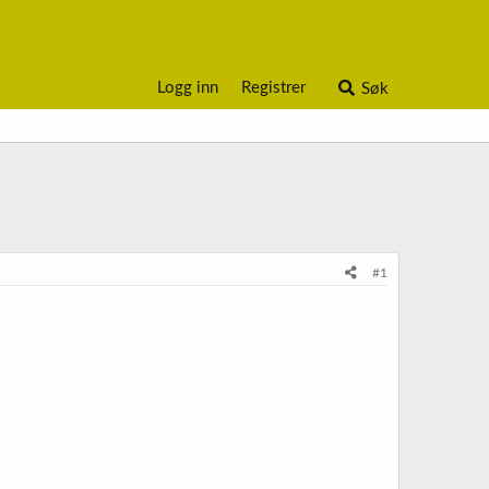
Logg inn
Registrer
Søk
#1