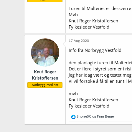
Turen til Malteriet er dessverr
Mvh
Knut Roger Kristoffersen
Fylkesleder Vestfold
17 Aug 2020
Info fra Norbrygg Vestfold:
den planlagte turen til Malter
Det er flere i styret som er i r
Knut Roger
Jeg har idag vært og testet meg 
Kristoffersen
Vi vil forsøke å få til en tur til
Norbrygg-medlem
mvh
Knut Roger Kristoffersen
Fylkesleder Vestfold
R
SnorreSC
og
Finn Berger
e
a
k