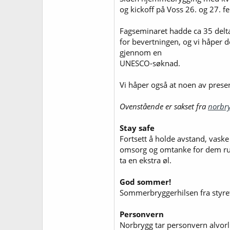
og kickoff på Voss 26. og 27. f
Fagseminaret hadde ca 35 delta
for bevertningen, og vi håper de
gjennom en
UNESCO-søknad.
Vi håper også at noen av present
Ovenstående er sakset fra
norbr
Stay safe
Fortsett å holde avstand, vaske 
omsorg og omtanke for dem rund
ta en ekstra øl.
God sommer!
Sommerbryggerhilsen fra styret
Personvern
Norbrygg tar personvern alvorli