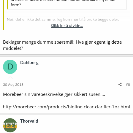
form?
Nei, det er ikke det samme. Jeg kommer til å bruke begge deler.
Klikk for å utvide...
Utsetter bestillingen til i slutten av neste uke.
Klikk for å utvide...
Beklager mange dumme spørsmål; Hva gjør egentlig dette
middelet?
Dahlberg
D
30 Aug 2013
#8
Morebeer sin varebeskrivelse gjør sikkert susen....
http://morebeer.com/products/biofine-clear-clarifier-1oz.html
Thorvald