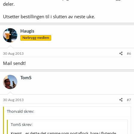
deler.
Utsetter bestillingen til i slutten av neste uke.
Haugis
Norbrygg-medlem
30 Aug 2013
#6
Mail sendt!
TomS
30 Aug 2013
#7
Thorvald skrev:
TomS skrev:
Kremt... er dette det samme som portaflock, bare i flytende