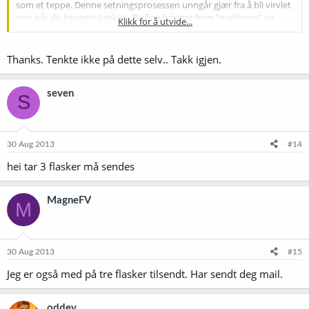
som et teppe. Denne setningsprosessen unngår gjær fra å bli virvlet
opp når du beveger tanken. Biofine bringer frem "maltiness" og
Klikk for å utvide...
fremhever estere produsert av gjær.
Thanks. Tenkte ikke på dette selv.. Takk igjen.
seven
S
30 Aug 2013
#14
hei tar 3 flasker må sendes
MagneFV
M
30 Aug 2013
#15
Jeg er også med på tre flasker tilsendt. Har sendt deg mail.
oddev