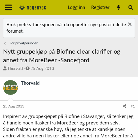
Logg inn
Registrer
Bruk prefiks-funksjonen når du oppretter nye poster i dette
forumet.
For privatpersoner
Nytt gruppekjøp på Biofine clear clarifier og
annet fra MoreBeer -Sandefjord
T
S
Thorvald
25 Aug 2013
r
t
å
a
Thorvald
d
r
s
t
t
d
a
a
25 Aug 2013
#1
r
t
t
o
Inspirert av gruppekjøpet på Biofine i Stavanger, så tenker jeg
e
å handle noen flasker fra MoreBeer og prøve dem selv.
r
Siden frakten er ganske høy, så jeg tenkte at kanskje noen
andre ville ha noen flasker eller noe annet fra MoreBeer for å