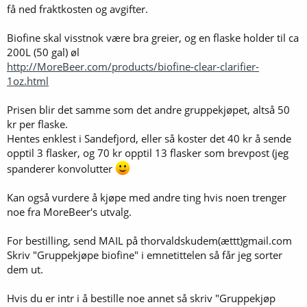
få ned fraktkosten og avgifter.
Biofine skal visstnok være bra greier, og en flaske holder til ca
200L (50 gal) øl
http://MoreBeer.com/products/biofine-clear-clarifier-
1oz.html
Prisen blir det samme som det andre gruppekjøpet, altså 50
kr per flaske.
Hentes enklest i Sandefjord, eller så koster det 40 kr å sende
opptil 3 flasker, og 70 kr opptil 13 flasker som brevpost (jeg
spanderer konvolutter
Kan også vurdere å kjøpe med andre ting hvis noen trenger
noe fra MoreBeer's utvalg.
For bestilling, send MAIL på thorvaldskudem(ættt)gmail.com
Skriv "Gruppekjøpe biofine" i emnetittelen så får jeg sorter
dem ut.
Hvis du er intr i å bestille noe annet så skriv "Gruppekjøp