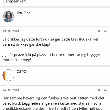
Kjempeenkelt!
IPA-Finn
13 Okt 2014
#6
Så drikker jeg dette fort nok så går dette bra? IPA skal vel
uansett drikkes ganske kjapt.
Jeg får prøve å få på plass litt bedre rutiner før jeg brygger
mitt neste brygg!
C3PO
14 Okt 2014
#7
Har samme hevert, og den funker greit. Sett bøtten med ølet
på et bord. Legg hele slangen i en bøtte med star san (som
omstikkingskaret ble desinfisert med) så den fylles helt opp