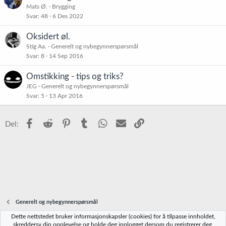
Mats Ø.
Brygging
Svar
48
6 Des 2022
Oksidert øl.
Stig Aa.
Generelt og nybegynnerspørsmål
Svar
8
14 Sep 2016
Omstikking - tips og triks?
JEG
Generelt og nybegynnerspørsmål
Svar
5
13 Apr 2016
Facebook
Reddit
Pinterest
Tumblr
WhatsApp
E-post
Link
Del:
Generelt og nybegynnerspørsmål
Dette nettstedet bruker informasjonskapsler (cookies) for å tilpasse innholdet,
Norbrygg-default
skreddersy din opplevelse og holde deg innlogget dersom du registrerer deg.