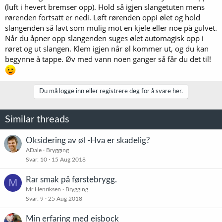
(luft i hevert bremser opp). Hold så igjen slangetuten mens
rørenden fortsatt er nedi. Løft rørenden oppi ølet og hold
slangenden så lavt som mulig mot en kjele eller noe på gulvet.
Når du åpner opp slangenden suges ølet automagisk opp i
røret og ut slangen. Klem igjen når øl kommer ut, og du kan
begynne å tappe. Øv med vann noen ganger så får du det til!
Du må logge inn eller registrere deg for å svare her.
Similar threads
Oksidering av øl -Hva er skadelig?
ADale
Brygging
Svar
10
15 Aug 2018
Rar smak på førstebrygg.
M
Mr Henriksen
Brygging
Svar
9
25 Aug 2018
Min erfaring med eisbock