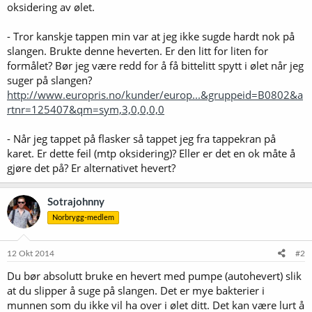
oksidering av ølet.
- Tror kanskje tappen min var at jeg ikke sugde hardt nok på
slangen. Brukte denne heverten. Er den litt for liten for
formålet? Bør jeg være redd for å få bittelitt spytt i ølet når jeg
suger på slangen?
http://www.europris.no/kunder/europ...&gruppeid=B0802&a
rtnr=125407&qm=sym,3,0,0,0,0
- Når jeg tappet på flasker så tappet jeg fra tappekran på
karet. Er dette feil (mtp oksidering)? Eller er det en ok måte å
gjøre det på? Er alternativet hevert?
Sotrajohnny
Norbrygg-medlem
12 Okt 2014
#2
Du bør absolutt bruke en hevert med pumpe (autohevert) slik
at du slipper å suge på slangen. Det er mye bakterier i
munnen som du ikke vil ha over i ølet ditt. Det kan være lurt å