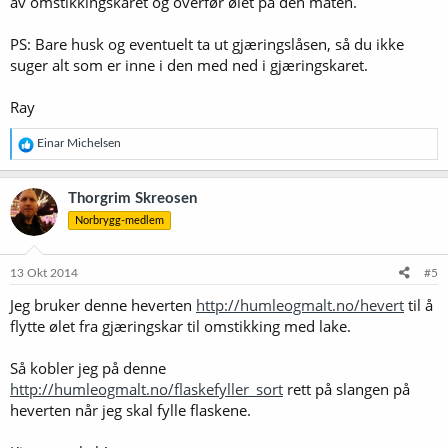
av omstikkingskaret og overfør ølet på den måten.
PS: Bare husk og eventuelt ta ut gjæringslåsen, så du ikke
suger alt som er inne i den med ned i gjæringskaret.
Ray
R
Einar Michelsen
e
a
k
Thorgrim Skreosen
s
Norbrygg-medlem
j
o
n
e
13 Okt 2014
#5
r
Jeg bruker denne heverten
http://humleogmalt.no/hevert
til å
:
flytte ølet fra gjæringskar til omstikking med lake.
Så kobler jeg på denne
http://humleogmalt.no/flaskefyller_sort
rett på slangen på
heverten når jeg skal fylle flaskene.