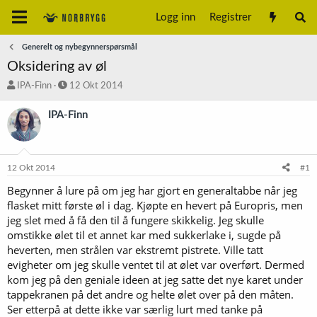
Logg inn
Registrer
Generelt og nybegynnerspørsmål
Oksidering av øl
T
S
IPA-Finn
12 Okt 2014
r
t
å
a
IPA-Finn
d
r
s
t
t
d
a
a
12 Okt 2014
#1
r
t
t
o
Begynner å lure på om jeg har gjort en generaltabbe når jeg
e
flasket mitt første øl i dag. Kjøpte en hevert på Europris, men
r
jeg slet med å få den til å fungere skikkelig. Jeg skulle
omstikke ølet til et annet kar med sukkerlake i, sugde på
heverten, men strålen var ekstremt pistrete. Ville tatt
evigheter om jeg skulle ventet til at ølet var overført. Dermed
kom jeg på den geniale ideen at jeg satte det nye karet under
tappekranen på det andre og helte ølet over på den måten.
Ser etterpå at dette ikke var særlig lurt med tanke på