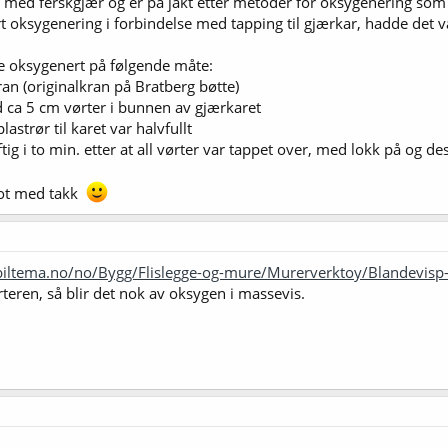
ng med ferskgjær og er på jakt etter metoder for oksygenering som
t oksygenering i forbindelse med tapping til gjærkar, hadde det v
e oksygenert på følgende måte:
kran (originalkran på Bratberg bøtte)
 ca 5 cm vørter i bunnen av gjærkaret
astrør til karet var halvfullt
tig i to min. etter at all vørter var tappet over, med lokk på og de
mot med takk
biltema.no/no/Bygg/Flislegge-og-mure/Murerverktoy/Blandevis
rteren, så blir det nok av oksygen i massevis.