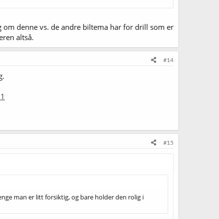
ng om denne vs. de andre biltema har for drill som er
eren altså.
#14
g.
=1
#15
enge man er litt forsiktig, og bare holder den rolig i