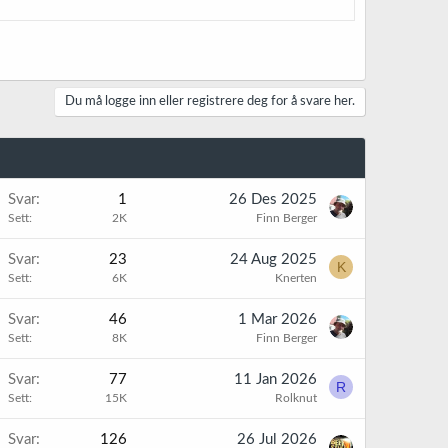
Du må logge inn eller registrere deg for å svare her.
K
Svar
1
26 Des 2025
Sett
2K
Finn Berger
Svar
23
24 Aug 2025
K
Sett
6K
Knerten
K
Svar
46
1 Mar 2026
Sett
8K
Finn Berger
K
Svar
77
11 Jan 2026
R
Sett
15K
Rolknut
K
Svar
126
26 Jul 2026