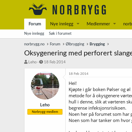
Forum
Nye innlegg
Medlemmer
norb
Nye innlegg
Søk i forumet
norbrygg.no
Forum
Ølbrygging
Brygging
Oksygenering med perforert slang
T
S
Leho
18 Feb 2014
r
t
å
a
18 Feb 2014
d
r
Hei!
s
t
Kjøpte i går boken Pølser og øl
t
d
a
a
metode for å okysgenere vørtere
r
t
hull i denne, slik at vørteren 
t
o
Leho
begrense infeksjonsrisikoen.
e
Norbrygg-medlem
Noen her på forumet som har p
r
Noen som har tanker om hvor g