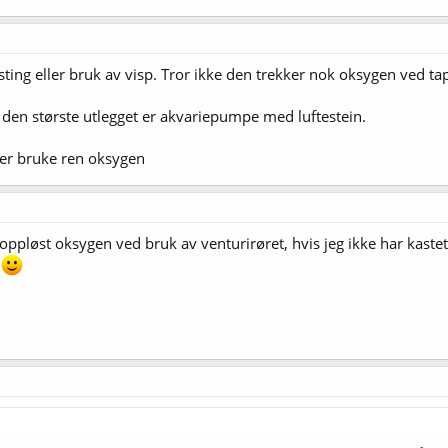
risting eller bruk av visp. Tror ikke den trekker nok oksygen ved ta
 den største utlegget er akvariepumpe med luftestein.
ner bruke ren oksygen
å oppløst oksygen ved bruk av venturirøret, hvis jeg ikke har kaste
e