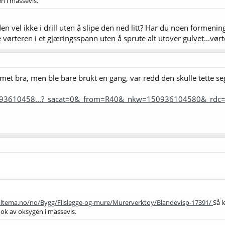
en i massevis.
en vel ikke i drill uten å slipe den ned litt? Har du noen formeni
 vørteren i et gjæringsspann uten å sprute alt utover gulvet...vørt
et bra, men ble bare brukt en gang, var redd den skulle tette se
093610458...?_sacat=0&_from=R40&_nkw=150936104580&_rdc
iltema.no/no/Bygg/Flislegge-og-mure/Murerverktoy/Blandevisp-17391/
Så l
nok av oksygen i massevis.