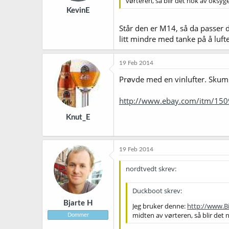
vørteren, så blir det nok av oksyg
KevinE
Står den er M14, så da passer d
litt mindre med tanke på å lufte
19 Feb 2014
Prøvde med en vinlufter. Skumm
http://www.ebay.com/itm/15
Knut_E
19 Feb 2014
nordtvedt skrev:
Duckboot skrev:
Bjarte H
Jeg bruker denne:
http://www.B
midten av vørteren, så blir det 
Dommer