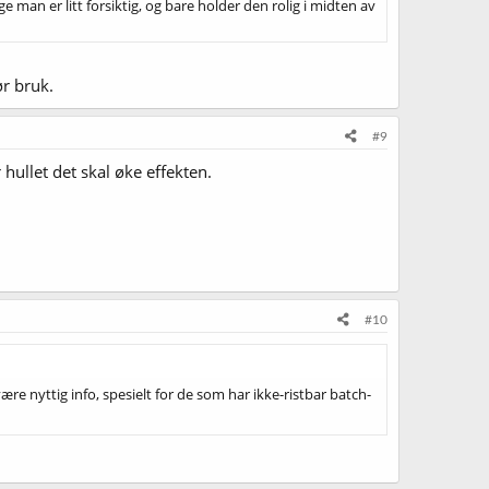
ge man er litt forsiktig, og bare holder den rolig i midten av
r bruk.
#9
hullet det skal øke effekten.
#10
ære nyttig info, spesielt for de som har ikke-ristbar batch-