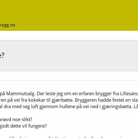
rygg.no
e?
 på Mammutsalg. Der leste jeg om en erfaren brygger fra Lillesan
n på vei fra kokekar til gjærbøtte. Bryggeren hadde festet en sl
skal dra med seg luft gjennom hullene på vei ned i gjæringsbøtta.
røvd noe slikt?
odt dette vil fungere?