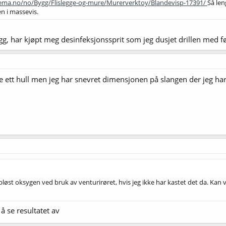
tema.no/no/Bygg/Flislegge-og-mure/Murerverktoy/Blandevisp-17391/
Så len
en i massevis.
, har kjøpt meg desinfeksjonssprit som jeg dusjet drillen med fø
re ett hull men jeg har snevret dimensjonen på slangen der jeg har 
ppløst oksygen ved bruk av venturirøret, hvis jeg ikke har kastet det da. Kan v
å se resultatet av