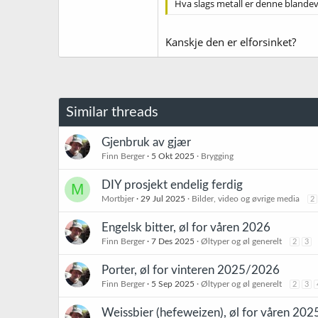
Hva slags metall er denne blandev
Kanskje den er elforsinket?
Similar threads
Gjenbruk av gjær
Finn Berger
5 Okt 2025
Brygging
DIY prosjekt endelig ferdig
M
Mortbjer
29 Jul 2025
Bilder, video og øvrige media
2
Engelsk bitter, øl for våren 2026
Finn Berger
7 Des 2025
Øltyper og øl generelt
2
3
Porter, øl for vinteren 2025/2026
Finn Berger
5 Sep 2025
Øltyper og øl generelt
2
3
Weissbier (hefeweizen), øl for våren 202