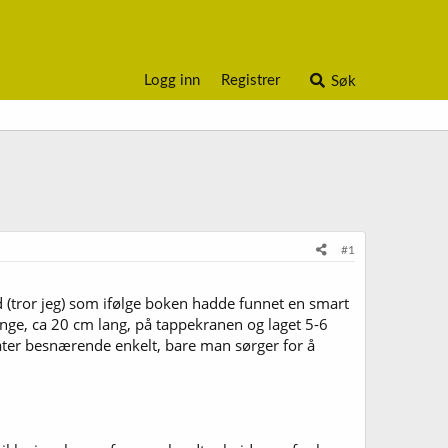
Logg inn
Registrer
Søk
#1
d (tror jeg) som ifølge boken hadde funnet en smart
ange, ca 20 cm lang, på tappekranen og laget 5-6
 Låter besnærende enkelt, bare man sørger for å