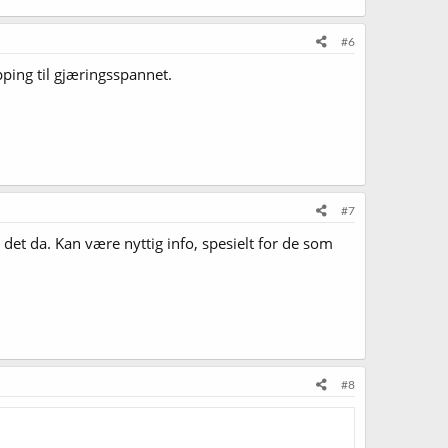
#6
pping til gjæringsspannet.
#7
t det da. Kan være nyttig info, spesielt for de som
#8