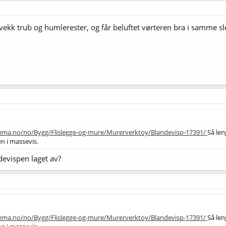
Får vekk trub og humlerester, og får beluftet vørteren bra i samme 
tema.no/no/Bygg/Flislegge-og-mure/Murerverktoy/Blandevisp-17391/
Så len
en i massevis.
devispen laget av?
tema.no/no/Bygg/Flislegge-og-mure/Murerverktoy/Blandevisp-17391/
Så len