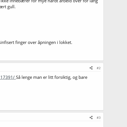
 ikke innebærer for mye hardt arbeid over for lang
ært gull.
sinfisert finger over åpningen i lokket.
#2
p-17391/
Så lenge man er litt forsiktig, og bare
#3