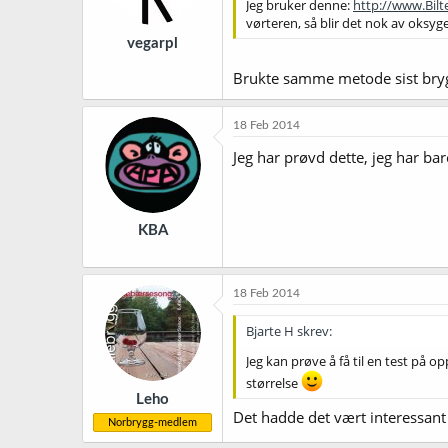
Jeg bruker denne:
http://www.Bil
vørteren, så blir det nok av oksyg
vegarpl
Brukte samme metode sist brygg
18 Feb 2014
Jeg har prøvd dette, jeg har ba
KBA
18 Feb 2014
Bjarte H skrev:
Jeg kan prøve å få til en test på o
størrelse
Leho
Det hadde det vært interessant 
Norbrygg-medlem