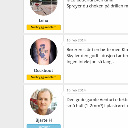
Sprayer du choken på drillen m
Leho
Norbrygg-medlem
18 Feb 2014
Røreren står i en bøtte med Klor
Skyller den godt i dusjen før br
Ingen infeksjon så langt.
Duckboot
Norbrygg-medlem
18 Feb 2014
Den gode gamle Venturi effekten.
små hull (1-2mm?) i plastrøret o
Bjarte H
Dommer