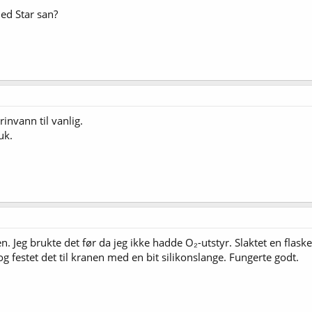
ed Star san?
invann til vanlig.
uk.
 Jeg brukte det før da jeg ikke hadde O₂-utstyr. Slaktet en flaskef
g festet det til kranen med en bit silikonslange. Fungerte godt.