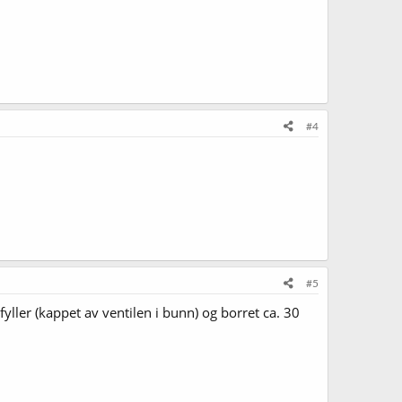
#4
#5
yller (kappet av ventilen i bunn) og borret ca. 30