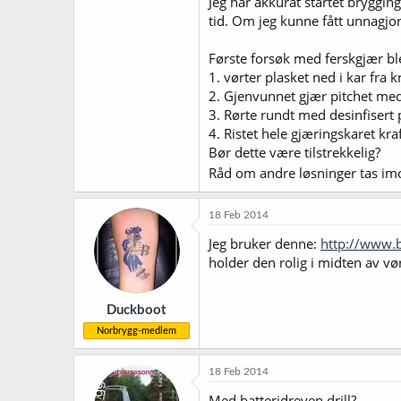
Jeg har akkurat startet bryggi
tid. Om jeg kunne fått unnagjor
Første forsøk med ferskgjær bl
1. vørter plasket ned i kar fra 
2. Gjenvunnet gjær pitchet med
3. Rørte rundt med desinfisert pl
4. Ristet hele gjæringskaret kraf
Bør dette være tilstrekkelig?
Råd om andre løsninger tas i
18 Feb 2014
Jeg bruker denne:
http://www.
holder den rolig i midten av vø
Duckboot
Norbrygg-medlem
18 Feb 2014
Med batteridreven drill?