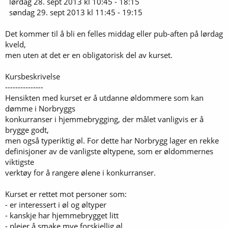
lørdag 28. sept 2013 kl 10:45 - 18:15
søndag 29. sept 2013 kl 11:45 - 19:15
Det kommer til å bli en felles middag eller pub-aften på lørdag
kveld,
men uten at det er en obligatorisk del av kurset.
Kursbeskrivelse
---------------
Hensikten med kurset er å utdanne øldommere som kan
dømme i Norbryggs
konkurranser i hjemmebrygging, der målet vanligvis er å
brygge godt,
men også typeriktig øl. For dette har Norbrygg lager en rekke
definisjoner av de vanligste øltypene, som er øldommernes
viktigste
verktøy for å rangere ølene i konkurranser.
Kurset er rettet mot personer som:
- er interessert i øl og øltyper
- kanskje har hjemmebrygget litt
- pleier å smake mye forskjellig øl