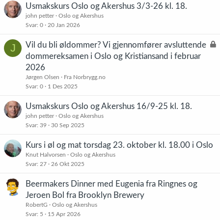
Usmakskurs Oslo og Akershus 3/3-26 kl. 18.
john petter
Oslo og Akershus
Svar
0
20 Jan 2026
L
Vil du bli øldommer? Vi gjennomfører avsluttende
J
å
dommereksamen i Oslo og Kristiansand i februar
s
2026
t
Jørgen Olsen
Fra Norbrygg.no
Svar
0
1 Des 2025
Usmakskurs Oslo og Akershus 16/9-25 kl. 18.
john petter
Oslo og Akershus
Svar
39
30 Sep 2025
Kurs i øl og mat torsdag 23. oktober kl. 18.00 i Oslo
Knut Halvorsen
Oslo og Akershus
Svar
27
26 Okt 2025
Beermakers Dinner med Eugenia fra Ringnes og
Jeroen Bol fra Brooklyn Brewery
RobertG
Oslo og Akershus
Svar
5
15 Apr 2026