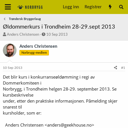
Logg inn
Registrer
Trøndersk Bryggerlaug
Øldommerkurs i Trondheim 28-29.sept 2013
T
S
Anders Christensen
10 Sep 2013
r
t
å
a
Anders Christensen
d
r
Norbrygg-medlem
s
t
t
d
a
a
10 Sep 2013
#1
r
t
t
o
Det blir kurs i konkurranseøldømming i regi av
e
Dommerkomiteen i
r
Norbrygg, i Trondheim helgen 28-29. september 2013. Se
kursbeskrivelse
under, etter den praktiske informasjonen. Påmelding skjer
snarest til
kursholder, som er:
Anders Christensen <anders@geekhouse.no>