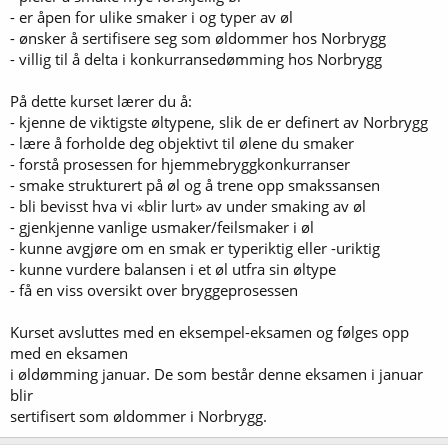
- er åpen for ulike smaker i og typer av øl
- ønsker å sertifisere seg som øldommer hos Norbrygg
- villig til å delta i konkurransedømming hos Norbrygg
På dette kurset lærer du å:
- kjenne de viktigste øltypene, slik de er definert av Norbrygg
- lære å forholde deg objektivt til ølene du smaker
- forstå prosessen for hjemmebryggkonkurranser
- smake strukturert på øl og å trene opp smakssansen
- bli bevisst hva vi «blir lurt» av under smaking av øl
- gjenkjenne vanlige usmaker/feilsmaker i øl
- kunne avgjøre om en smak er typeriktig eller -uriktig
- kunne vurdere balansen i et øl utfra sin øltype
- få en viss oversikt over bryggeprosessen
Kurset avsluttes med en eksempel-eksamen og følges opp
med en eksamen
i øldømming januar. De som består denne eksamen i januar
blir
sertifisert som øldommer i Norbrygg.