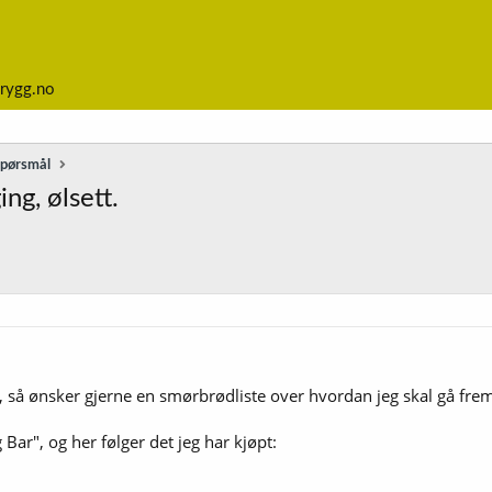
rygg.no
spørsmål
ng, ølsett.
t, så ønsker gjerne en smørbrødliste over hvordan jeg skal gå fr
g Bar", og her følger det jeg har kjøpt: