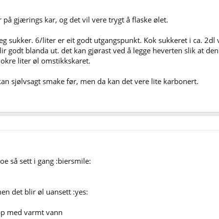
å gjærings kar, og det vil vere trygt å flaske ølet.
eg sukker. 6/liter er eit godt utgangspunkt. Kok sukkeret i ca. 2dl
lir godt blanda ut. det kan gjørast ved å legge heverten slik at den
okre liter øl omstikkskaret.
an sjølvsagt smake før, men da kan det vere lite karbonert.
oe så sett i gang :biersmile:
men det blir øl uansett :yes:
opp med varmt vann