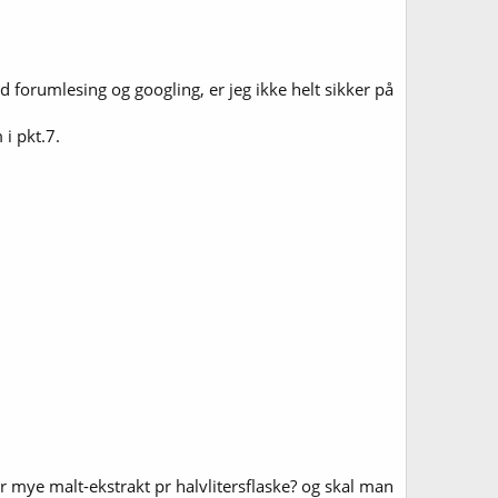
ed forumlesing og googling, er jeg ikke helt sikker på
i pkt.7.
or mye malt-ekstrakt pr halvlitersflaske? og skal man