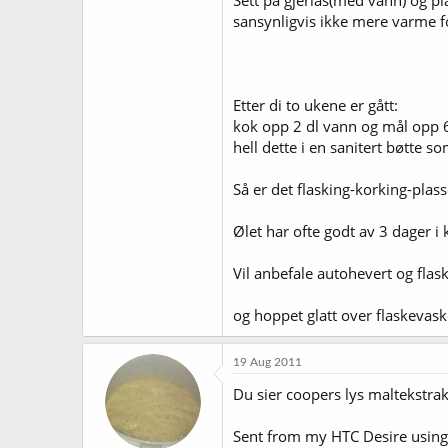
Sett på gjerlås(med vann) og pla
sansynligvis ikke mere varme fo
Etter di to ukene er gått:
kok opp 2 dl vann og mål opp 6
hell dette i en sanitert bøtte so
Så er det flasking-korking-plas
Ølet har ofte godt av 3 dager i
Vil anbefale autohevert og flask
og hoppet glatt over flaskevas
19 Aug 2011
Du sier coopers lys maltekstrak
Sent from my HTC Desire using