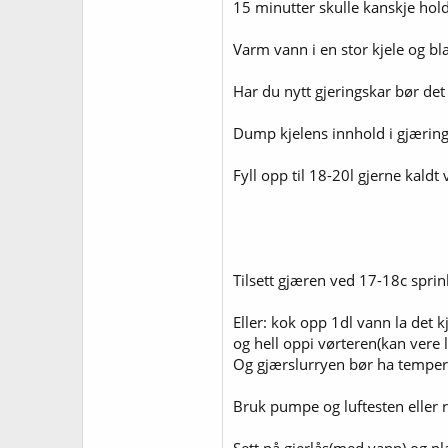
15 minutter skulle kanskje hol
Varm vann i en stor kjele og bla
Har du nytt gjeringskar bør det k
Dump kjelens innhold i gjærin
Fyll opp til 18-20l gjerne kaldt 
Tilsett gjæren ved 17-18c sprin
Eller: kok opp 1dl vann la det k
og hell oppi vørteren(kan vere lu
Og gjærslurryen bør ha temper
Bruk pumpe og luftesten eller ri