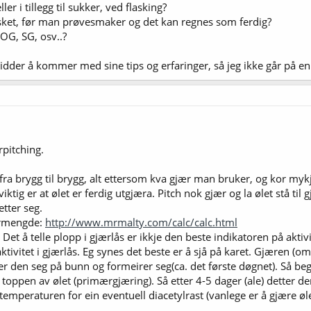
er i tillegg til sukker, ved flasking?
asket, før man prøvesmaker og det kan regnes som ferdig?
OG, SG, osv..?
 gidder å kommer med sine tips og erfaringer, så jeg ikke går på 
rpitching.
e fra brygg til brygg, alt ettersom kva gjær man bruker, og kor mykj
iktig er at ølet er ferdig utgjæra. Pitch nok gjær og la ølet stå til
etter seg.
jærmengde:
http://www.mrmalty.com/calc/calc.html
g. Det å telle plopp i gjærlås er ikkje den beste indikatoren på aktivi
aktivitet i gjærlås. Eg synes det beste er å sjå på karet. Gjæren (
gger den seg på bunn og formeirer seg(ca. det første døgnet). Så be
oppen av ølet (primærgjæring). Så etter 4-5 dager (ale) detter de
emperaturen for ein eventuell diacetylrast (vanlege er å gjære øl