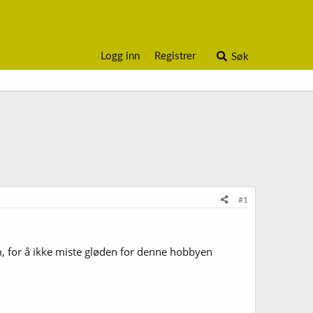
Logg inn
Registrer
Søk
#1
em, for å ikke miste gløden for denne hobbyen