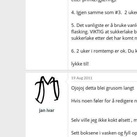
4. Igjen samme som #3. 2 uker p
5. Det vanligste er å bruke vanl
flasking. VIKTIG at sukkerlake b
sukkerlake etter det har komt n
6. 2 uker i romtemp er ok. Du k
lykke til!
19 Aug 2011
Ojojoj detta blei grusom langt
Hvis noen føler for å redigere n
jan ivar
Selv ville jeg ikke kokt ølsett , 
Sett boksene i vasken og fyll 