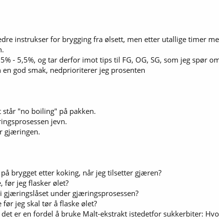
edre instrukser for brygging fra ølsett, men etter utallige timer m
n.
% - 5,5%, og tar derfor imot tips til FG, OG, SG, som jeg spør om 
 en god smak, nedprioriterer jeg prosenten
t står "no boiling" på pakken.
ingsprosessen jevn.
r gjæringen.
å brygget etter koking, når jeg tilsetter gjæren?
 før jeg flasker ølet?
 i gjæringslåset under gjæringsprosessen?
før jeg skal tør å flaske ølet?
t det er en fordel å bruke Malt-ekstrakt istedetfor sukkerbiter: Hv