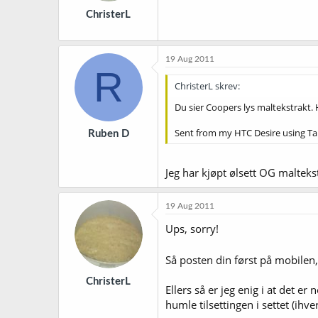
ChristerL
19 Aug 2011
R
ChristerL skrev:
Du sier Coopers lys maltekstrakt. 
Sent from my HTC Desire using Ta
Ruben D
Jeg har kjøpt ølsett OG malteks
19 Aug 2011
Ups, sorry!
Så posten din først på mobilen
ChristerL
Ellers så er jeg enig i at det er 
humle tilsettingen i settet (ihve