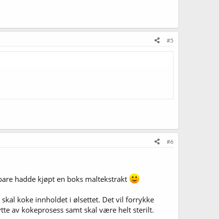
#5
#6
 bare hadde kjøpt en boks maltekstrakt
 du skal koke innholdet i ølsettet. Det vil forrykke
nytte av kokeprosess samt skal være helt sterilt.