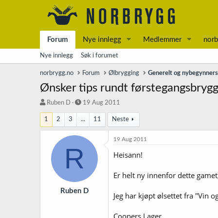
Forum
Nye innlegg
Medlemmer
norb
Nye innlegg
Søk i forumet
norbrygg.no
Forum
Ølbrygging
Generelt og nybegynner
Ønsker tips rundt førstegangsbryggi
T
S
Ruben D
19 Aug 2011
r
t
1
2
3
...
11
Neste
å
a
d
r
s
t
19 Aug 2011
R
t
d
Heisann!
a
a
r
t
t
o
Er helt ny innenfor dette game
e
r
Ruben D
Jeg har kjøpt ølsettet fra "Vin o
Coopers Lager