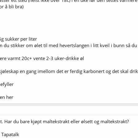
sser ett sted (helst ikke over 18c) i en uke før den settes varmere
r å bli bra)
g sukker per liter
m du stikker om ølet til med hevertslangen i litt kveil i bunn så du f
sere varmt 20c+ vente 2-3 uker-drikke øl
 kjøleskap en gang imellom det er ferdig karbonert og det skal dri
efyller
ken her
t. Har du bare kjøpt maltekstrakt eller ølsett og maltekstrakt?
 Tapatalk