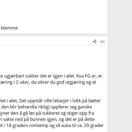
en blemme
#2
e ugjærbart sukker det er igjen i ølet. Kva FG er, er
 gjæring i 2 uker, da sikrer du god utgjæring og at
tet i ølet, Det oppstår ofte lekasjer i lokk på bøtter
om den blir behandla riktig) oppfører seg ganske
gyner den å gå løs på sukkeret og stiger opp fra
n sakte ned på bunnen igjen, og det er på dette
et i 18 graders romtemp og så auka til ca. 20 grader