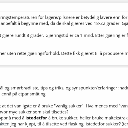
ringstemperaturen for lagere/pilsnere er betydelig lavere enn for 
s anbefalt å begynne med, da de skal gjæres ved 18-22 grader. Gjæ
t gjære rundt 8 grader. Gjæringstid er ca 1 mnd. Etter gjæring er 
ner uten rette gjæringsforhold. Dette fikk gjæret til å produsere m
mål og smørbrødliste, tips og triks, og synspunkter/erfaringer :hade
r ennå på etpar småting.
nt at det vanligste er å bruke "vanlig sukker". Hva menes med "vanl
å hvor mye sukker som skal tilsettes?
 oppnå med å
istedetfor
å bruke sukker, heller bruke maltekstrak
akten
jeg har kjøpt, til å tilsette ved flasking, istedetfor sukker? (