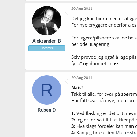
20 Aug 2011
Det jeg kan bidra med er at gjæ
For nye bryggere er derfor ale
For lagere/pilsnere skal de hels
Aleksander_B
periode. (Lagering)
Dommer
Selv prøvde jeg også å lage pils
fylla" og dumpet i dass.
20 Aug 2011
R
Nais!
Takk til alle, for svar på spørs
Har fått svar på mye, men lure
Ruben D
1:
Ved flasking er det blitt nev
2:
Jeg er fortsatt litt usikker p
3:
Hva slags fordeler kan man
4:
Kan jeg bruke den
Maltekstr