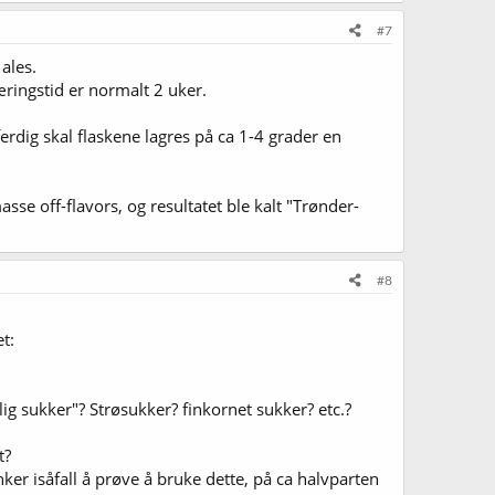
#7
ales.
ringstid er normalt 2 uker.
ferdig skal flaskene lagres på ca 1-4 grader en
asse off-flavors, og resultatet ble kalt "Trønder-
#8
t:
ig sukker"? Strøsukker? finkornet sukker? etc.?
t?
tenker isåfall å prøve å bruke dette, på ca halvparten