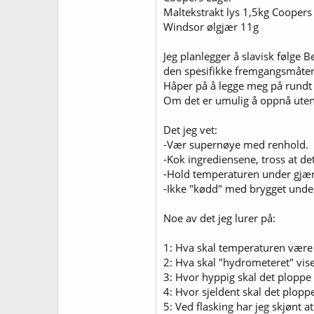
Maltekstrakt lys 1,5kg Coopers
Windsor ølgjær 11g
Jeg planlegger å slavisk følge B
den spesifikke fremgangsmåte
Håper på å legge meg på rundt 5
Om det er umulig å oppnå uten
Det jeg vet:
-Vær supernøye med renhold.
-Kok ingrediensene, tross at de
-Hold temperaturen under gjær
-Ikke "kødd" med brygget unde
Noe av det jeg lurer på:
1: Hva skal temperaturen være p
2: Hva skal "hydrometeret" vise,
3: Hvor hyppig skal det ploppe
4: Hvor sjeldent skal det ploppe 
5: Ved flasking har jeg skjønt a