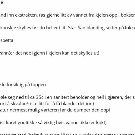
de
nd inn ekstrakten, (øs gjerne litt av vannet fra kjelen opp i boksen
anskje skylles før du heller i litt Star-San blanding setter på lokk
gsbøtta
vann(er det noe igjenn i kjelen kan det skylles ut)
kle forsiktig på toppen
jøle seg ned til ca 35c i en sanitert beholder og hell i gjæren, d
rt å skvalpe/riste litt for å få blandet det inn)
atur nermest mulig vørteren før du dumper den oppi
st karet godt(ikke så viktig hvis vannet ikke er kokt)