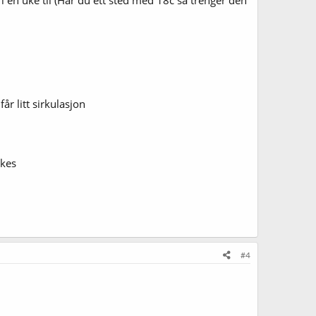
 i en uke til (Har du ett sted med 18c så trenger den
år litt sirkulasjon
kkes
#4