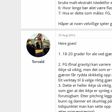
bruke malt-ekstrakt istedetfor ell
6: Hvor lenge bør ølet være fl
7: Hva er dette som måles: FG, 
Håper at noen velvillige sjeler
19 Aug 2011
Here goes!
1. 18-20 grader for ale ved gjæ
Torvald
2. FG (final gravity) kan varier
ikkje så viktig, men det som er v
gjæren får rydda skikkelig opp 
Eit verktøy til å velge riktig g
3. Dette er heller ikkje så vikti
som gjer at det ikkje er synleg 
forutsigbart. Etter pitching le
bunn og danner eit skumlag på t
tidspunktet man kan sette opp t
etter primærgjæring).