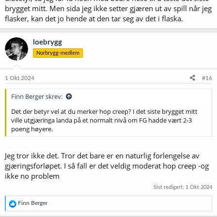
brygget mitt. Men sida jeg ikke setter gjæren ut av spill når jeg
flasker, kan det jo hende at den tar seg av det i flaska.
loebrygg
Norbrygg-medlem
1 Okt 2024
#16
Finn Berger skrev:
Det der betyr vel at du merker hop creep? I det siste brygget mitt
ville utgjæringa landa på et normalt nivå om FG hadde vært 2-3
poeng høyere.
Jeg tror ikke det. Tror det bare er en naturlig forlengelse av
gjæringsforløpet. I så fall er det veldig moderat hop creep -og
ikke no problem
Sist redigert:
1 Okt 2024
R
Finn Berger
e