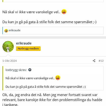
Nå skal vi ikke være vanskelige vel..
Du kan jo gå på gata å stille folk det samme spørsmålet ;-)
R
erikraude
e
a
k
erikraude
s
Norbrygg-medlem
j
o
n
e
1 Okt 2024
#12
r
:
loebrygg skrev:
Nå skal vi ikke være vanskelige vel..
Du kan jo gå på gata å stille folk det samme spørsmålet ;-)
Ok, da, jeg endra det nå. Men jeg mener fortsatt svaret var
relevant, bare kanskje ikke for den problemstillinga du hadde
i tankene.