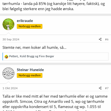
tørrhumla - landa på 85% (og kanskje litt høyere, faktisk), og
blei følgelig sterkere enn jeg hadde ønska.
erikraude
Norbrygg-medlem
30 Sep 2024
#6
Stemte nei, men koker all humle, så...
R
PetterL
,
Kold Brygg
og
Finn Berger
e
a
k
Steinar Huneide
s
Norbrygg-medlem
j
o
n
e
1 Okt 2024
#7
r
Talla er like med mitt øl her med tørrhumle eller ei og samme
:
oppskrift. Simcoe, Citra og Amarillo ved 5, wp og tørrhumle
eller oppskrifta kondensert til 5, flameout og wp. 1.055 til