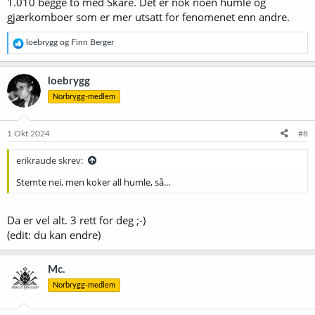
1.010 begge to med Skare. Det er nok noen humle og
gjærkomboer som er mer utsatt for fenomenet enn andre.
R
loebrygg
og
Finn Berger
e
a
k
loebrygg
s
Norbrygg-medlem
j
o
n
e
1 Okt 2024
#8
r
:
erikraude skrev:
Stemte nei, men koker all humle, så...
Da er vel alt. 3 rett for deg ;-)
(edit: du kan endre)
Mc.
Norbrygg-medlem