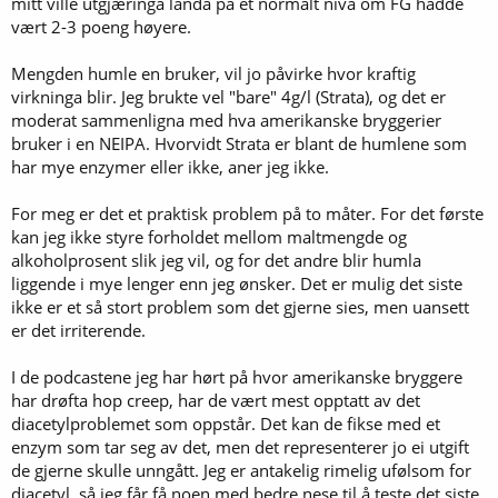
mitt ville utgjæringa landa på et normalt nivå om FG hadde
vært 2-3 poeng høyere.
Mengden humle en bruker, vil jo påvirke hvor kraftig
virkninga blir. Jeg brukte vel "bare" 4g/l (Strata), og det er
moderat sammenligna med hva amerikanske bryggerier
bruker i en NEIPA. Hvorvidt Strata er blant de humlene som
har mye enzymer eller ikke, aner jeg ikke.
For meg er det et praktisk problem på to måter. For det første
kan jeg ikke styre forholdet mellom maltmengde og
alkoholprosent slik jeg vil, og for det andre blir humla
liggende i mye lenger enn jeg ønsker. Det er mulig det siste
ikke er et så stort problem som det gjerne sies, men uansett
er det irriterende.
I de podcastene jeg har hørt på hvor amerikanske bryggere
har drøfta hop creep, har de vært mest opptatt av det
diacetylproblemet som oppstår. Det kan de fikse med et
enzym som tar seg av det, men det representerer jo ei utgift
de gjerne skulle unngått. Jeg er antakelig rimelig ufølsom for
diacetyl, så jeg får få noen med bedre nese til å teste det siste