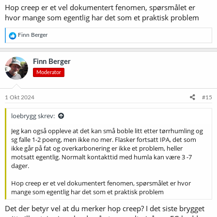
Hop creep er et vel dokumentert fenomen, spørsmålet er
hvor mange som egentlig har det som et praktisk problem
R
Finn Berger
e
a
k
Finn Berger
s
Moderator
j
o
n
e
1 Okt 2024
#15
r
:
loebrygg skrev:
Jeg kan også oppleve at det kan små boble litt etter tørrhumling og
sg falle 1-2 poeng, men ikke no mer. Flasker fortsatt IPA, det som
ikke går på fat og overkarbonering er ikke et problem, heller
motsatt egentlig. Normalt kontakttid med humla kan være 3 -7
dager.
Hop creep er et vel dokumentert fenomen, spørsmålet er hvor
mange som egentlig har det som et praktisk problem
Det der betyr vel at du merker hop creep? I det siste brygget