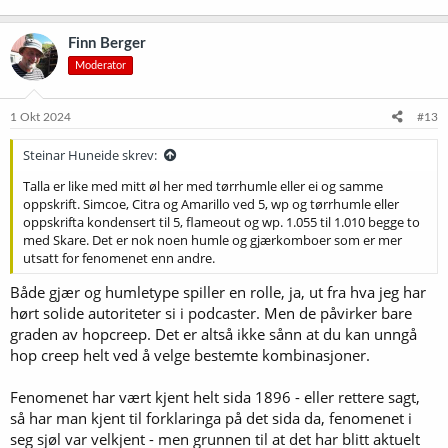
Finn Berger
Moderator
1 Okt 2024
#13
Steinar Huneide skrev:
Talla er like med mitt øl her med tørrhumle eller ei og samme
oppskrift. Simcoe, Citra og Amarillo ved 5, wp og tørrhumle eller
oppskrifta kondensert til 5, flameout og wp. 1.055 til 1.010 begge to
med Skare. Det er nok noen humle og gjærkomboer som er mer
utsatt for fenomenet enn andre.
Både gjær og humletype spiller en rolle, ja, ut fra hva jeg har
hørt solide autoriteter si i podcaster. Men de påvirker bare
graden av hopcreep. Det er altså ikke sånn at du kan unngå
hop creep helt ved å velge bestemte kombinasjoner.
Fenomenet har vært kjent helt sida 1896 - eller rettere sagt,
så har man kjent til forklaringa på det sida da, fenomenet i
seg sjøl var velkjent - men grunnen til at det har blitt aktuelt