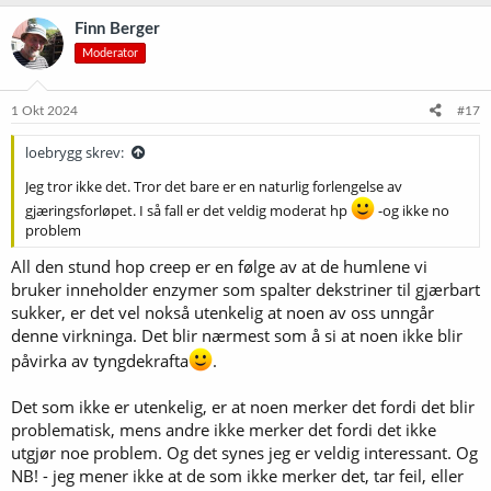
a
k
Finn Berger
s
Moderator
j
o
n
e
1 Okt 2024
#17
r
:
loebrygg skrev:
Jeg tror ikke det. Tror det bare er en naturlig forlengelse av
gjæringsforløpet. I så fall er det veldig moderat hp
-og ikke no
problem
All den stund hop creep er en følge av at de humlene vi
bruker inneholder enzymer som spalter dekstriner til gjærbart
sukker, er det vel nokså utenkelig at noen av oss unngår
denne virkninga. Det blir nærmest som å si at noen ikke blir
påvirka av tyngdekrafta
.
Det som ikke er utenkelig, er at noen merker det fordi det blir
problematisk, mens andre ikke merker det fordi det ikke
utgjør noe problem. Og det synes jeg er veldig interessant. Og
NB! - jeg mener ikke at de som ikke merker det, tar feil, eller