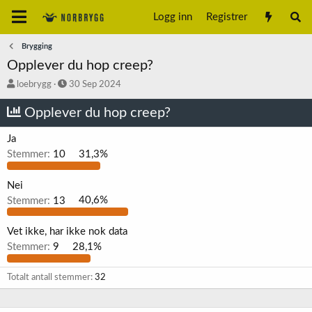
Logg inn
Registrer
Brygging
Opplever du hop creep?
T
S
loebrygg
30 Sep 2024
r
t
å
a
Opplever du hop creep?
d
r
s
t
Ja
t
d
Stemmer:
10
31,3%
a
a
r
t
t
o
Nei
e
Stemmer:
13
40,6%
r
Vet ikke, har ikke nok data
Stemmer:
9
28,1%
Totalt antall stemmer
32