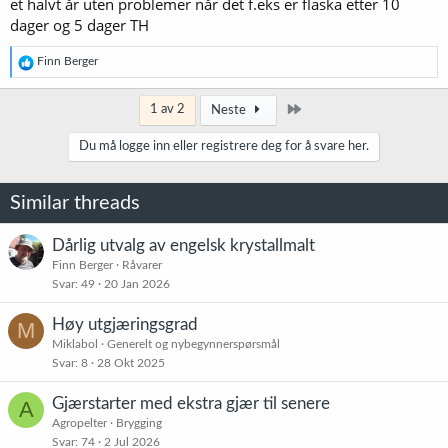
et halvt år uten problemer når det f.eks er flaska etter 10
dager og 5 dager TH
R
Finn Berger
e
a
k
Siste
1 av 2
Neste
s
j
Du må logge inn eller registrere deg for å svare her.
o
n
e
Similar threads
r
:
Dårlig utvalg av engelsk krystallmalt
Finn Berger
Råvarer
Svar
49
20 Jan 2026
Høy utgjæringsgrad
M
Miklabol
Generelt og nybegynnerspørsmål
Svar
8
28 Okt 2025
Gjærstarter med ekstra gjær til senere
A
Agropelter
Brygging
Svar
74
2 Jul 2026