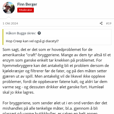
k
Finn Berger
s
Moderator
j
o
n
e
1 Okt 2024
#19
r
:
Håkon Bugge skrev:
Hop Creep kan vel også gi diacetyl?
Som sagt, det er det som er hovedproblemet for de
amerikanske "craft"-bryggeriene. Mange av dem tyr altså til et
enzym som ganske enkelt tar knekken på problemet. For
hjemmebryggere kan det antakelig bli et problem dersom de
kjølekræsjer og filtrerer før de fater, og på den måten setter
gjæren ut av spill. Men antakelig vil de likevel ikke oppleve
problemer, fordi de oppbevarer fatene kalt, og aldri lar dem
varme seg - og dessuten drikker ølet ganske fort. Humleøl
skal jo ikke lagres.
For bryggeriene, som sender ølet ut i en ond verden der det
mishandles på alle tenkelige måter, bl.a. gjennom å bli
plassert på varme butikkhyller, er saken en helt annen.