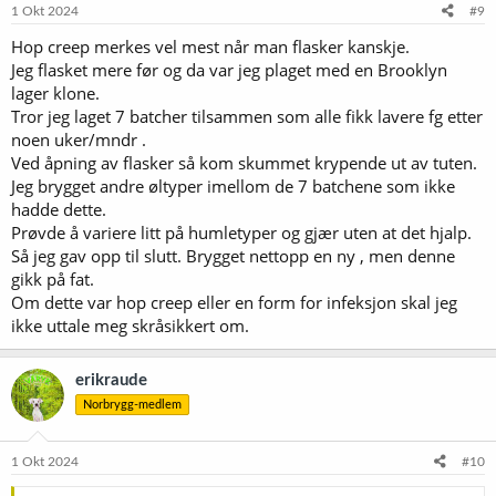
1 Okt 2024
#9
Hop creep merkes vel mest når man flasker kanskje.
Jeg flasket mere før og da var jeg plaget med en Brooklyn
lager klone.
Tror jeg laget 7 batcher tilsammen som alle fikk lavere fg etter
noen uker/mndr .
Ved åpning av flasker så kom skummet krypende ut av tuten.
Jeg brygget andre øltyper imellom de 7 batchene som ikke
hadde dette.
Prøvde å variere litt på humletyper og gjær uten at det hjalp.
Så jeg gav opp til slutt. Brygget nettopp en ny , men denne
gikk på fat.
Om dette var hop creep eller en form for infeksjon skal jeg
ikke uttale meg skråsikkert om.
erikraude
Norbrygg-medlem
1 Okt 2024
#10