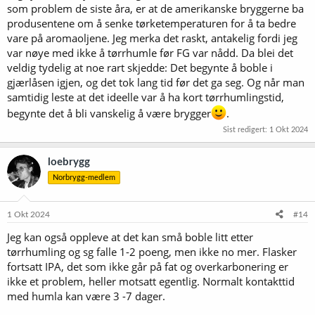
som problem de siste åra, er at de amerikanske bryggerne ba
produsentene om å senke tørketemperaturen for å ta bedre
vare på aromaoljene. Jeg merka det raskt, antakelig fordi jeg
var nøye med ikke å tørrhumle før FG var nådd. Da blei det
veldig tydelig at noe rart skjedde: Det begynte å boble i
gjærlåsen igjen, og det tok lang tid før det ga seg. Og når man
samtidig leste at det ideelle var å ha kort tørrhumlingstid,
begynte det å bli vanskelig å være brygger
.
Sist redigert:
1 Okt 2024
loebrygg
Norbrygg-medlem
1 Okt 2024
#14
Jeg kan også oppleve at det kan små boble litt etter
tørrhumling og sg falle 1-2 poeng, men ikke no mer. Flasker
fortsatt IPA, det som ikke går på fat og overkarbonering er
ikke et problem, heller motsatt egentlig. Normalt kontakttid
med humla kan være 3 -7 dager.