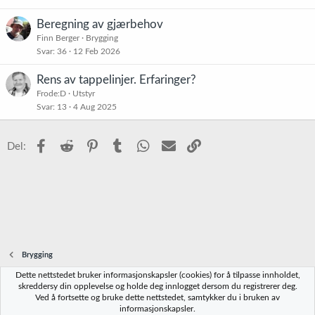
Beregning av gjærbehov
Finn Berger
Brygging
Svar
36
12 Feb 2026
Rens av tappelinjer. Erfaringer?
Frode:D
Utstyr
Svar
13
4 Aug 2025
Facebook
Reddit
Pinterest
Tumblr
WhatsApp
E-post
Link
Del:
Brygging
Dette nettstedet bruker informasjonskapsler (cookies) for å tilpasse innholdet,
Norbrygg-default
skreddersy din opplevelse og holde deg innlogget dersom du registrerer deg.
Ved å fortsette og bruke dette nettstedet, samtykker du i bruken av
Kontakt oss
Vilkår og regler
Personvernregler
Hjelp
Hjem
R
informasjonskapsler.
S