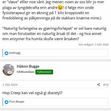
er "sløve" elller noe sånt. Jeg mener; noen av oss blir jo mer
plaga av tyngdekrafta enn andre
! (I følge min onde
fysioterapeut gir en økning på 1 kilo kroppsvekt en
firedobleing av påkjenninga på de stakkars knærne mine.)
"Naturlig forlengelse av gjæringsforløpet" er vel bare naturlig
om man forutsetter en naturlig årsak til det - og hva annet
enn enzymer fra humla skulle være årsaken?
Sist redigert:
1 Okt 2024
R
loebrygg
e
a
k
Håkon Bugge
s
NMKomiteen
Fylkesstyre
j
o
n
e
1 Okt 2024
#18
r
Hop Creep kan vel også gi diacetyl?
:
R
Finn Berger
e
a