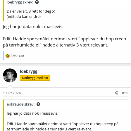
loebrygg skrev:
Da er vel alt. 3 rett for deg ;-)
(edit: du kan endre)
Jeg har jo data nok i massevis.
Edit: Hadde spørsmålet derimot vært "opplever du hop creep
på tørrhumlede øl" hadde alternativ 3 vært relevant.
R
loebrygg
e
a
k
loebrygg
s
Norbrygg-medlem
j
o
n
e
1 Okt 2024
#11
r
:
erikraude skrev:
Jeg har jo data nok i massevis.
Edit: Hadde spørsmålet derimot vært "opplever du hop creep på
tørrhumlede øl" hadde alternativ 3 vært relevant.