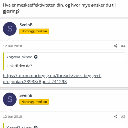
Hva er meskeeffektiviteten din, og hvor mye ønsker du til
gjæring?
SveinB
S
Norbrygg-medlem
12 Jun 2018
#4
YngveKL skrev:
Link til den da?
https://forum.norbrygg.no/threads/voss-bryggeri-
oregonian.23938/#post-241298
SveinB
S
Norbrygg-medlem
12 Jun 2018
#5
YngveKL skrev: