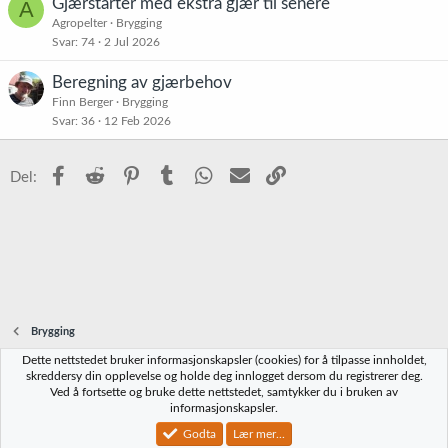
Gjærstarter med ekstra gjær til senere
A
Agropelter
Brygging
Svar
74
2 Jul 2026
Beregning av gjærbehov
Finn Berger
Brygging
Svar
36
12 Feb 2026
Facebook
Reddit
Pinterest
Tumblr
WhatsApp
E-post
Link
Del:
Brygging
Dette nettstedet bruker informasjonskapsler (cookies) for å tilpasse innholdet,
Norbrygg-default
skreddersy din opplevelse og holde deg innlogget dersom du registrerer deg.
Ved å fortsette og bruke dette nettstedet, samtykker du i bruken av
Kontakt oss
Vilkår og regler
Personvernregler
Hjelp
Hjem
R
informasjonskapsler.
S
S
Godta
Lær mer...
®
Community platform by XenForo
© 2010-2023 XenForo Ltd.