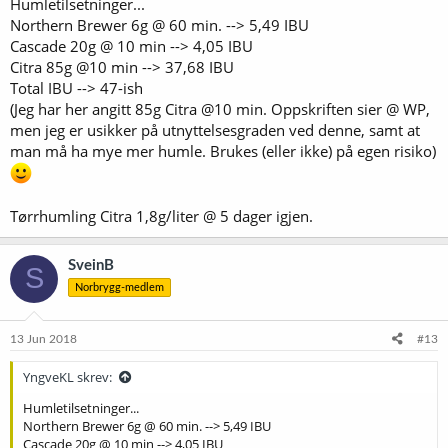
Humletilsetninger...
Northern Brewer 6g @ 60 min. --> 5,49 IBU
Cascade 20g @ 10 min --> 4,05 IBU
Citra 85g @10 min --> 37,68 IBU
Total IBU --> 47-ish
(Jeg har her angitt 85g Citra @10 min. Oppskriften sier @ WP,
men jeg er usikker på utnyttelsesgraden ved denne, samt at
man må ha mye mer humle. Brukes (eller ikke) på egen risiko)
Tørrhumling Citra 1,8g/liter @ 5 dager igjen.
SveinB
S
Norbrygg-medlem
13 Jun 2018
#13
YngveKL skrev:
Humletilsetninger...
Northern Brewer 6g @ 60 min. --> 5,49 IBU
Cascade 20g @ 10 min --> 4,05 IBU