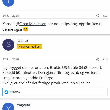
Y
j
o
n
e
14 Jun 2018
#15
r
Kanskje
@Einar Michelsen
har noen tips ang. oppskriften til
:
denne også
SveinB
S
Norbrygg-medlem
22 Jun 2018
#16
Jeg brygget denne forleden. Brukte US Safale 04 (2 pakker),
koketid 60 minutter. Den gjærer fint og jevnt, og vørteren
smakte bra og hadde fin farge.
Skal gi et ord når det ferdige produktet kan skjenkes.
R
YngveKL
e
a
k
YngveKL
Y
s