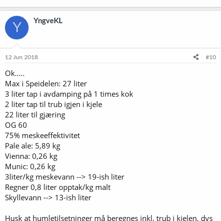
YngveKL
Y
12 Jun 2018
#10
Ok.....
Max i Speidelen: 27 liter
3 liter tap i avdamping på 1 times kok
2 liter tap til trub igjen i kjele
22 liter til gjæring
OG 60
75% meskeeffektivitet
Pale ale: 5,89 kg
Vienna: 0,26 kg
Munic: 0,26 kg
3liter/kg meskevann --> 19-ish liter
Regner 0,8 liter opptak/kg malt
Skyllevann --> 13-ish liter
Husk at humletilsetninger må beregnes inkl. trub i kjelen, dvs