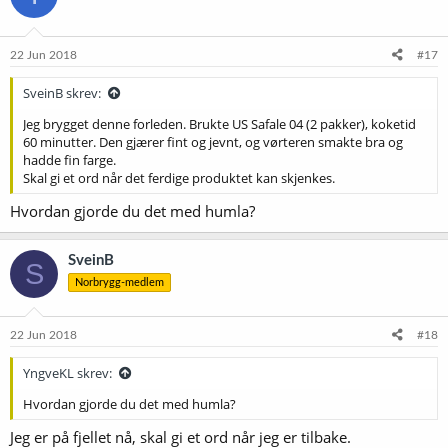
j
o
n
e
22 Jun 2018
#17
r
:
SveinB skrev:
Jeg brygget denne forleden. Brukte US Safale 04 (2 pakker), koketid
60 minutter. Den gjærer fint og jevnt, og vørteren smakte bra og
hadde fin farge.
Skal gi et ord når det ferdige produktet kan skjenkes.
Hvordan gjorde du det med humla?
SveinB
S
Norbrygg-medlem
22 Jun 2018
#18
YngveKL skrev:
Hvordan gjorde du det med humla?
Jeg er på fjellet nå, skal gi et ord når jeg er tilbake.