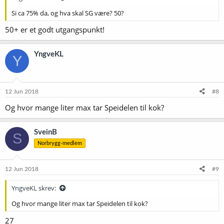
Si ca 75% da, og hva skal SG være? 50?
50+ er et godt utgangspunkt!
YngveKL
Y
12 Jun 2018
#8
Og hvor mange liter max tar Speidelen til kok?
SveinB
S
Norbrygg-medlem
12 Jun 2018
#9
YngveKL skrev:
Og hvor mange liter max tar Speidelen til kok?
27