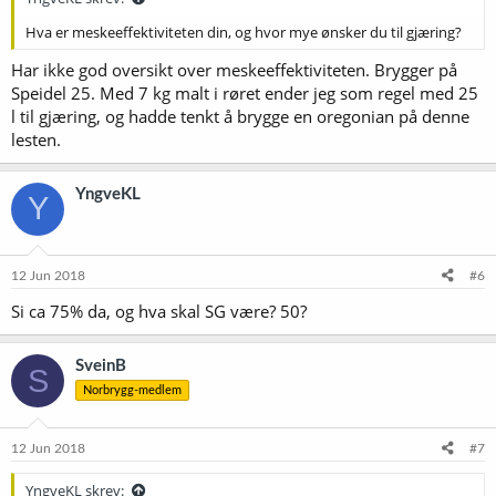
Hva er meskeeffektiviteten din, og hvor mye ønsker du til gjæring?
Har ikke god oversikt over meskeeffektiviteten. Brygger på
Speidel 25. Med 7 kg malt i røret ender jeg som regel med 25
l til gjæring, og hadde tenkt å brygge en oregonian på denne
lesten.
YngveKL
Y
12 Jun 2018
#6
Si ca 75% da, og hva skal SG være? 50?
SveinB
S
Norbrygg-medlem
12 Jun 2018
#7
YngveKL skrev: