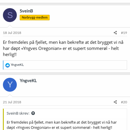
SveinB
S
Norbrygg-medlem
18 Jul 2018
#19
Er fremdeles på fjellet, men kan bekrefte at det brygget vi nå
har døpt «Yngves Oregonian» er et supert sommerøl - helt
herlig!!
R
YngveKL
e
a
k
YngveKL
Y
s
j
o
n
e
21 Jul 2018
#20
r
:
SveinB skrev:
Er fremdeles på fjellet, men kan bekrefte at det brygget vi nå har
døpt «Yngves Oregonian» er et supert sommerøl - helt herlig!!