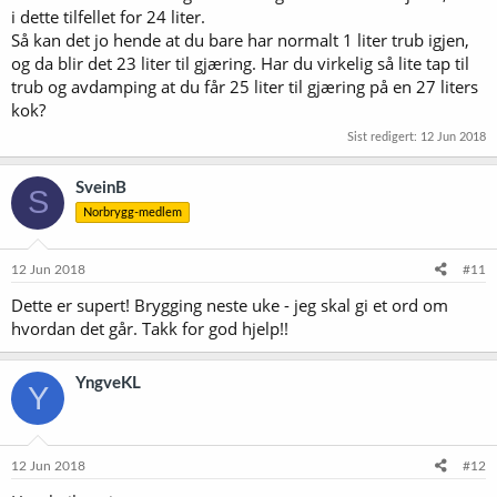
i dette tilfellet for 24 liter.
Så kan det jo hende at du bare har normalt 1 liter trub igjen,
og da blir det 23 liter til gjæring. Har du virkelig så lite tap til
trub og avdamping at du får 25 liter til gjæring på en 27 liters
kok?
Sist redigert:
12 Jun 2018
SveinB
S
Norbrygg-medlem
12 Jun 2018
#11
Dette er supert! Brygging neste uke - jeg skal gi et ord om
hvordan det går. Takk for god hjelp!!
YngveKL
Y
12 Jun 2018
#12