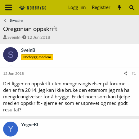
Logg inn
Registrer
Brygging
Oregonian oppskrift
T
S
SveinB
12 Jun 2018
r
t
å
a
SveinB
S
d
r
Norbrygg-medlem
s
t
t
d
a
a
12 Jun 2018
#1
r
t
t
o
Det ligger en oppskrift uten mengdeangivelser på forumet -
e
den er fra 2014. Jeg kan ikke bruke den ettersom jeg må ha
r
mengdeangivelser for å brygge. Er det noen som kan hjelpe
med en oppskrift - gjerne en som er utprøvet og med godt
resultat?
YngveKL
Y