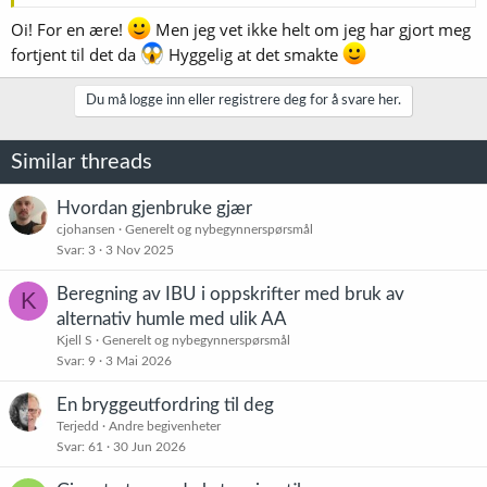
Oi! For en ære!
Men jeg vet ikke helt om jeg har gjort meg
fortjent til det da
Hyggelig at det smakte
Du må logge inn eller registrere deg for å svare her.
Similar threads
Hvordan gjenbruke gjær
cjohansen
Generelt og nybegynnerspørsmål
Svar
3
3 Nov 2025
Beregning av IBU i oppskrifter med bruk av
K
alternativ humle med ulik AA
Kjell S
Generelt og nybegynnerspørsmål
Svar
9
3 Mai 2026
En bryggeutfordring til deg
Terjedd
Andre begivenheter
Svar
61
30 Jun 2026