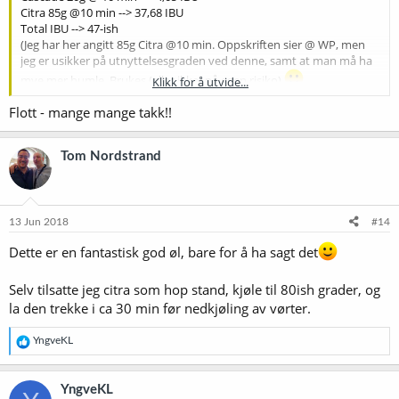
Citra 85g @10 min --> 37,68 IBU
Total IBU --> 47-ish
(Jeg har her angitt 85g Citra @10 min. Oppskriften sier @ WP, men
jeg er usikker på utnyttelsesgraden ved denne, samt at man må ha
mye mer humle. Brukes (eller ikke) på egen risiko)
Klikk for å utvide...
Flott - mange mange takk!!
Tørrhumling Citra 1,8g/liter @ 5 dager igjen.
Tom Nordstrand
13 Jun 2018
#14
Dette er en fantastisk god øl, bare for å ha sagt det
Selv tilsatte jeg citra som hop stand, kjøle til 80ish grader, og
la den trekke i ca 30 min før nedkjøling av vørter.
R
YngveKL
e
a
k
YngveKL
s