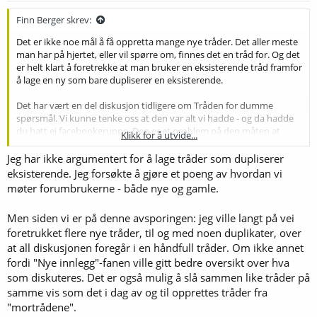
Finn Berger skrev:
Det er ikke noe mål å få oppretta mange nye tråder. Det aller meste
man har på hjertet, eller vil spørre om, finnes det en tråd for. Og det
er helt klart å foretrekke at man bruker en eksisterende tråd framfor
å lage en ny som bare dupliserer en eksisterende.
Det har vært en del diskusjon tidligere om Tråden for dumme
spørsmål. Vi kunne tenke oss at den var alt vi hadde - og da hadde
du hatt ei facebookgruppe. Den er et problem på den måten at
Klikk for å utvide...
gode diskusjoner både blir brutt opp og at de forsvinner. Så ikke
sjelden må vi løfte dem ut og flytte dem til en relevant tråd.
Jeg har ikke argumentert for å lage tråder som dupliserer
eksisterende. Jeg forsøkte å gjøre et poeng av hvordan vi
Jeg vil beholde den, for den er et lavterskeltilbud. Men den
er
også et
møter forumbrukerne - både nye og gamle.
problem.
Men siden vi er på denne avsporingen: jeg ville langt på vei
foretrukket flere nye tråder, til og med noen duplikater, over
at all diskusjonen foregår i en håndfull tråder. Om ikke annet
fordi "Nye innlegg"-fanen ville gitt bedre oversikt over hva
som diskuteres. Det er også mulig å slå sammen like tråder på
samme vis som det i dag av og til opprettes tråder fra
"mortrådene".