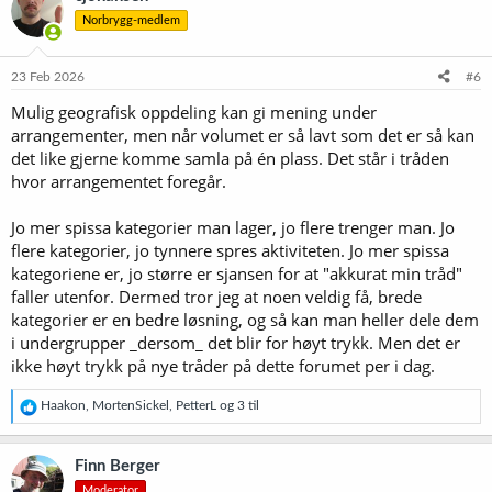
s
Norbrygg-medlem
j
o
n
e
23 Feb 2026
#6
r
Mulig geografisk oppdeling kan gi mening under
:
arrangementer, men når volumet er så lavt som det er så kan
det like gjerne komme samla på én plass. Det står i tråden
hvor arrangementet foregår.
Jo mer spissa kategorier man lager, jo flere trenger man. Jo
flere kategorier, jo tynnere spres aktiviteten. Jo mer spissa
kategoriene er, jo større er sjansen for at "akkurat min tråd"
faller utenfor. Dermed tror jeg at noen veldig få, brede
kategorier er en bedre løsning, og så kan man heller dele dem
i undergrupper _dersom_ det blir for høyt trykk. Men det er
ikke høyt trykk på nye tråder på dette forumet per i dag.
R
Haakon
,
MortenSickel
,
PetterL
og 3 til
e
a
k
Finn Berger
s
Moderator