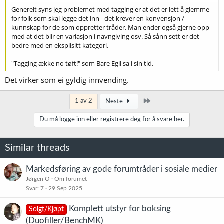
Generelt syns jeg problemet med tagging er at det er lett å glemme
for folk som skal legge det inn - det krever en konvensjon /
kunnskap for de som oppretter tråder. Man ender også gjerne opp
med at det blir en variasjon i navngiving osv. Så sånn sett er det
bedre med en eksplisitt kategori.
"Tagging ække no tøft!" som Bare Egil sa i sin tid.
Det virker som ei gyldig innvending.
Siste
1 av 2
Neste
Du må logge inn eller registrere deg for å svare her.
Similar threads
Markedsføring av gode forumtråder i sosiale medier
Jørgen O
Om forumet
Svar
7
29 Sep 2025
Komplett utstyr for boksing
Solgt/Kjøpt
(Duofiller/BenchMK)