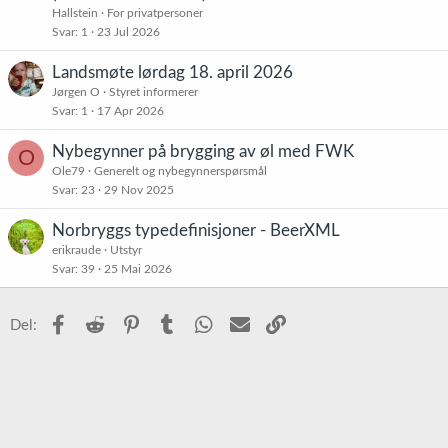
Hallstein
For privatpersoner
Svar
1
23 Jul 2026
Landsmøte lørdag 18. april 2026
Jørgen O
Styret informerer
Svar
1
17 Apr 2026
Nybegynner på brygging av øl med FWK
O
Ole79
Generelt og nybegynnerspørsmål
Svar
23
29 Nov 2025
Norbryggs typedefinisjoner - BeerXML
erikraude
Utstyr
Svar
39
25 Mai 2026
Facebook
Reddit
Pinterest
Tumblr
WhatsApp
E-post
Link
Del: