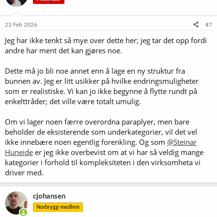
j
o
n
e
23 Feb 2026
#7
r
Jeg har ikke tenkt så mye over dette her; jeg tar det opp fordi
:
andre har ment det kan gjøres noe.
Dette må jo bli noe annet enn å lage en ny struktur fra
bunnen av. Jeg er litt usikker på hvilke endringsmuligheter
som er realistiske. Vi kan jo ikke begynne å flytte rundt på
enkelttråder; det ville være totalt umulig.
Om vi lager noen færre overordna paraplyer, men bare
beholder de eksisterende som underkategorier, vil det vel
ikke innebære noen egentlig forenkling. Og som
@Steinar
Huneide
er jeg ikke overbevist om at vi har så veldig mange
kategorier i forhold til kompleksiteten i den virksomheta vi
driver med.
cjohansen
Norbrygg-medlem