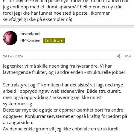
er for høy terskel til å poste nye tråder og fra tid til annen har
jeg endt opp med et 'dumt spørsmål' heller enn en ny tråd
fordi jeg ikke har funnet noe sted å poste.. (kommer
selvfølgelig ikke på eksempler nå)
msevland
NMKomiteen
Sentralstyre
24 Feb 2026
#14
Jeg tenker vi må skille noen ting fra hverandre. Vi har
lavthengende frukter, og i andre enden - strukturelle jobber.
Sentralstyret og IT komiteen har det sisteåret lagt ned mye
arbeid i opprydding av web sidene våre. Både strukturelt,
men også opprydding / arkivering og ikke minst
systemmessig.
Dette tar mye tid og stjeler oppmerksomhet bort fra andre
oppgaver. Konkurransesystemet er også kraftig forbedret på
arrangørsiden.
Av denne enkle grunn vil jeg ikke anbefale en strukturell