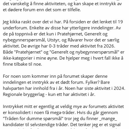
det vanskelig å finne aktiviteten, og kan skape et inntrykk av
et dødere forum enn det som er tilfelle.
Jeg kikka raskt over det vi har. På forsiden er det lenket til 19
underforum. Enkelte av disse har ytterligere inndelinger. Av
de på toppnivå er det kun i Pratehjørnet, Generelt og
nybegynnerspørsmål, Utstyr, og Råvarer hvor det er særlig
aktivitet. De øvrige har 0-3 tråder med aktivitet fra 2026.
Både "Pratehjørnet" og "Generelt og nybegynnerspørsmål" er
ikke-kategorier i mine øyne. De hjelper meg i hvert fall ikke å
finne tilbake til noe.
For noen som kommer inn på forumet skaper denne
inndelingen et inntrykk av et dødt forum. Fylker? Bare
halvparten har innhold fra i år. Noen har siste aktivitet i 2024.
Regionale bryggerlag - kun ett har aktivitet i år.
Inntrykket mitt er egentlig at veldig mye av forumets aktivitet
er konsolidert i noen få mega-tråder. Hvis du går gjennom
"Tråden for dumme spørsmål" tror jeg du finner _mange_
kandidater til selvstendige tråder. Det tenker jeg er et signal