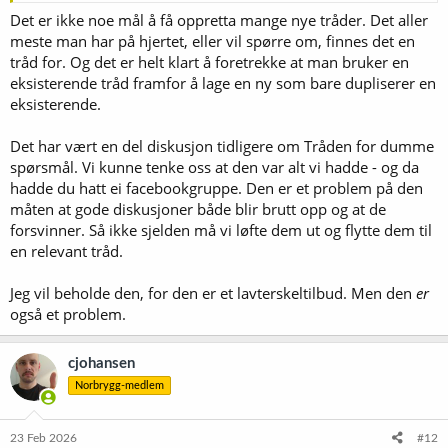
Jeg kikka raskt over det vi har. På forsiden er det lenket til 19
Det er ikke noe mål å få oppretta mange nye tråder. Det aller
underforum. Enkelte av disse har ytterligere inndelinger. Av de på
meste man har på hjertet, eller vil spørre om, finnes det en
toppnivå er det kun i Pratehjørnet, Generelt og
tråd for. Og det er helt klart å foretrekke at man bruker en
nybegynnerspørsmål, Utstyr, og Råvarer hvor det er særlig aktivitet.
eksisterende tråd framfor å lage en ny som bare dupliserer en
De øvrige har 0-3 tråder med aktivitet fra 2026. Både "Pratehjørnet"
eksisterende.
og "Generelt og nybegynnerspørsmål" er ikke-kategorier i mine
øyne. De hjelper meg i hvert fall ikke å finne tilbake til noe.
Det har vært en del diskusjon tidligere om Tråden for dumme
For noen som kommer inn på forumet skaper denne inndelingen et
spørsmål. Vi kunne tenke oss at den var alt vi hadde - og da
inntrykk av et dødt forum. Fylker? Bare halvparten har innhold fra i
hadde du hatt ei facebookgruppe. Den er et problem på den
år. Noen har siste aktivitet i 2024. Regionale bryggerlag - kun ett har
måten at gode diskusjoner både blir brutt opp og at de
aktivitet i år.
forsvinner. Så ikke sjelden må vi løfte dem ut og flytte dem til
en relevant tråd.
Inntrykket mitt er egentlig at veldig mye av forumets aktivitet er
konsolidert i noen få mega-tråder. Hvis du går gjennom "Tråden for
dumme spørsmål" tror jeg du finner _mange_ kandidater til
Jeg vil beholde den, for den er et lavterskeltilbud. Men den
er
selvstendige tråder. Det tenker jeg er et signal om terskelen for å
også et problem.
opprette nye tråder er for høy. Personlig tror jeg inndelingen av
forumet i veldig spesifikke bolker bidrar til å heve denne terskelen,
men det er sikkert ikke eneste forklaring.
cjohansen
Norbrygg-medlem
23 Feb 2026
#12