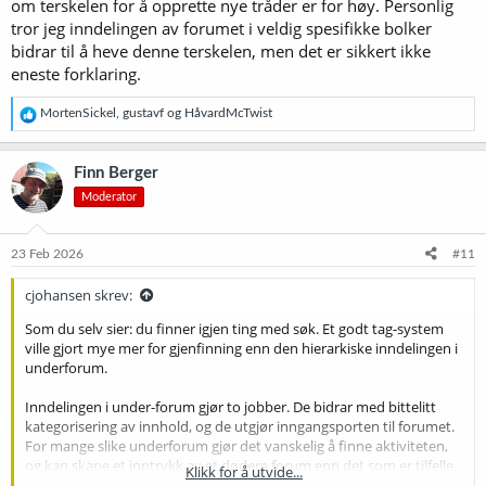
om terskelen for å opprette nye tråder er for høy. Personlig
tror jeg inndelingen av forumet i veldig spesifikke bolker
bidrar til å heve denne terskelen, men det er sikkert ikke
eneste forklaring.
R
MortenSickel
,
gustavf
og
HåvardMcTwist
e
a
k
Finn Berger
s
Moderator
j
o
n
e
23 Feb 2026
#11
r
:
cjohansen skrev:
Som du selv sier: du finner igjen ting med søk. Et godt tag-system
ville gjort mye mer for gjenfinning enn den hierarkiske inndelingen i
underforum.
Inndelingen i under-forum gjør to jobber. De bidrar med bittelitt
kategorisering av innhold, og de utgjør inngangsporten til forumet.
For mange slike underforum gjør det vanskelig å finne aktiviteten,
og kan skape et inntrykk av et dødere forum enn det som er tilfelle.
Klikk for å utvide...