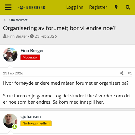
Logg inn
Registrer
Om forumet
Organisering av forumet; bør vi endre noe?
T
S
Finn Berger
23 Feb 2026
r
t
å
a
Finn Berger
d
r
Moderator
s
t
t
d
a
a
23 Feb 2026
#1
r
t
t
o
Hvor fornøyde er dere med måten forumet er organisert på?
e
r
Strukturen er jo gammel, og det skader ikke å vurdere om det
er noe som bør endres. Så kom med innspill her.
cjohansen
Norbrygg-medlem