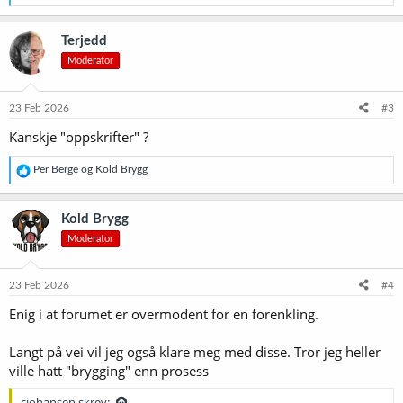
e
a
k
Terjedd
s
Moderator
j
o
n
e
23 Feb 2026
#3
r
Kanskje "oppskrifter" ?
:
R
Per Berge
og
Kold Brygg
e
a
k
Kold Brygg
s
Moderator
j
o
n
e
23 Feb 2026
#4
r
Enig i at forumet er overmodent for en forenkling.
:
Langt på vei vil jeg også klare meg med disse. Tror jeg heller
ville hatt "brygging" enn prosess
cjohansen skrev: