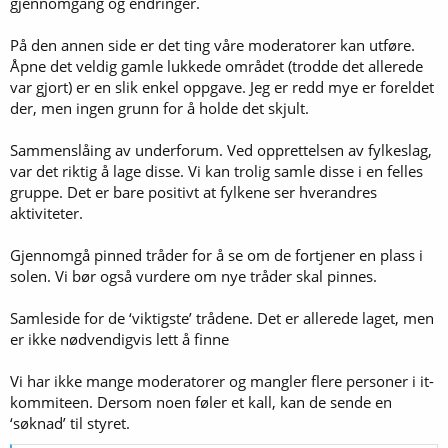
gjennomgang og endringer.
På den annen side er det ting våre moderatorer kan utføre.
Åpne det veldig gamle lukkede området (trodde det allerede
var gjort) er en slik enkel oppgave. Jeg er redd mye er foreldet
der, men ingen grunn for å holde det skjult.
Sammenslåing av underforum. Ved opprettelsen av fylkeslag,
var det riktig å lage disse. Vi kan trolig samle disse i en felles
gruppe. Det er bare positivt at fylkene ser hverandres
aktiviteter.
Gjennomgå pinned tråder for å se om de fortjener en plass i
solen. Vi bør også vurdere om nye tråder skal pinnes.
Samleside for de ‘viktigste’ trådene. Det er allerede laget, men
er ikke nødvendigvis lett å finne
Vi har ikke mange moderatorer og mangler flere personer i it-
kommiteen. Dersom noen føler et kall, kan de sende en
‘søknad’ til styret.