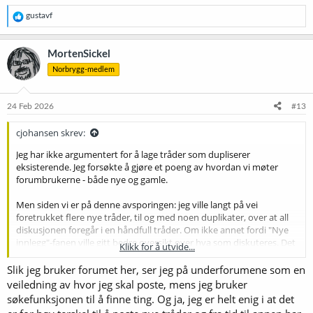
R
gustavf
e
a
k
MortenSickel
s
Norbrygg-medlem
j
o
n
e
24 Feb 2026
#13
r
:
cjohansen skrev:
Jeg har ikke argumentert for å lage tråder som dupliserer
eksisterende. Jeg forsøkte å gjøre et poeng av hvordan vi møter
forumbrukerne - både nye og gamle.
Men siden vi er på denne avsporingen: jeg ville langt på vei
foretrukket flere nye tråder, til og med noen duplikater, over at all
diskusjonen foregår i en håndfull tråder. Om ikke annet fordi "Nye
innlegg"-fanen ville gitt bedre oversikt over hva som diskuteres. Det
Klikk for å utvide...
er også mulig å slå sammen like tråder på samme vis som det i dag
av og til opprettes tråder fra "mortrådene".
Slik jeg bruker forumet her, ser jeg på underforumene som en
veiledning av hvor jeg skal poste, mens jeg bruker
søkefunksjonen til å finne ting. Og ja, jeg er helt enig i at det