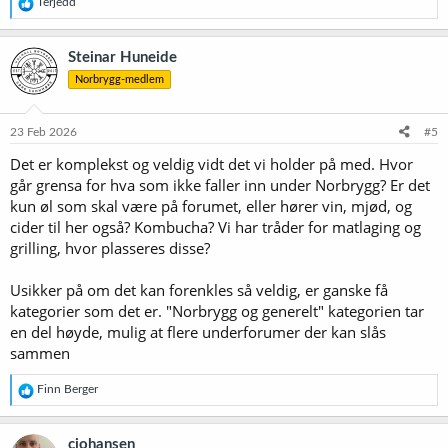
R
Terjedd
e
a
k
Steinar Huneide
s
Norbrygg-medlem
j
o
n
e
23 Feb 2026
#5
r
Det er komplekst og veldig vidt det vi holder på med. Hvor
:
går grensa for hva som ikke faller inn under Norbrygg? Er det
kun øl som skal være på forumet, eller hører vin, mjød, og
cider til her også? Kombucha? Vi har tråder for matlaging og
grilling, hvor plasseres disse?
Usikker på om det kan forenkles så veldig, er ganske få
kategorier som det er. "Norbrygg og generelt" kategorien tar
en del høyde, mulig at flere underforumer der kan slås
sammen
R
Finn Berger
e
a
k
cjohansen