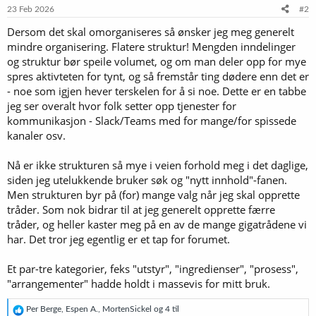
23 Feb 2026
#2
Dersom det skal omorganiseres så ønsker jeg meg generelt
mindre organisering. Flatere struktur! Mengden inndelinger
og struktur bør speile volumet, og om man deler opp for mye
spres aktivteten for tynt, og så fremstår ting dødere enn det er
- noe som igjen hever terskelen for å si noe. Dette er en tabbe
jeg ser overalt hvor folk setter opp tjenester for
kommunikasjon - Slack/Teams med for mange/for spissede
kanaler osv.
Nå er ikke strukturen så mye i veien forhold meg i det daglige,
siden jeg utelukkende bruker søk og "nytt innhold"-fanen.
Men strukturen byr på (for) mange valg når jeg skal opprette
tråder. Som nok bidrar til at jeg generelt opprette færre
tråder, og heller kaster meg på en av de mange gigatrådene vi
har. Det tror jeg egentlig er et tap for forumet.
Et par-tre kategorier, feks "utstyr", "ingredienser", "prosess",
"arrangementer" hadde holdt i massevis for mitt bruk.
R
Per Berge
,
Espen A.
,
MortenSickel
og 4 til