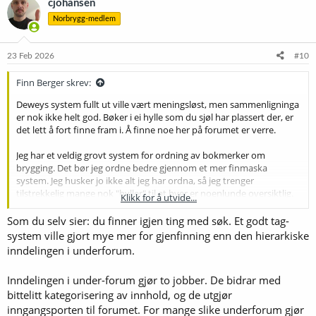
cjohansen
Norbrygg-medlem
23 Feb 2026
#10
Finn Berger skrev:
Deweys system fullt ut ville vært meningsløst, men sammenligninga
er nok ikke helt god. Bøker i ei hylle som du sjøl har plassert der, er
det lett å fort finne fram i. Å finne noe her på forumet er verre.
Jeg har et veldig grovt system for ordning av bokmerker om
brygging. Det bør jeg ordne bedre gjennom et mer finmaska
system. Jeg husker jo ikke alt jeg har ordna, så jeg trenger
tilstrekkelig mange nok "hyller" til at hver er noenlunde oversiktlig.
Klikk for å utvide...
Det er det samme med forumet.
Som du selv sier: du finner igjen ting med søk. Et godt tag-
OK, jeg bruker jo først og fremst søkefunksjonen når jeg leiter etter
system ville gjort mye mer for gjenfinning enn den hierarkiske
noe. Men trådene er viktige; finner du riktig tråd har du et sted å
inndelingen i underforum.
begynne å leite nærmere. Og det er ikke helt likegyldig hvordan
trådene er organisert i tematiske grupper - ikke minst når en skal
Inndelingen i under-forum gjør to jobber. De bidrar med
lage nye tråder.
bittelitt kategorisering av innhold, og de utgjør
inngangsporten til forumet. For mange slike underforum gjør