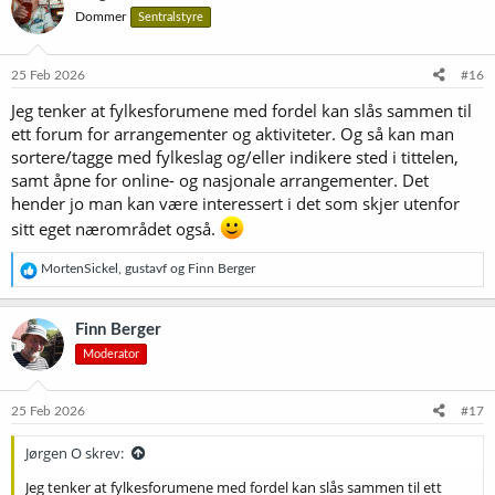
Dommer
Sentralstyre
25 Feb 2026
#16
Jeg tenker at fylkesforumene med fordel kan slås sammen til
ett forum for arrangementer og aktiviteter. Og så kan man
sortere/tagge med fylkeslag og/eller indikere sted i tittelen,
samt åpne for online- og nasjonale arrangementer. Det
hender jo man kan være interessert i det som skjer utenfor
sitt eget nærområdet også.
R
MortenSickel
,
gustavf
og
Finn Berger
e
a
k
Finn Berger
s
Moderator
j
o
n
e
25 Feb 2026
#17
r
:
Jørgen O skrev:
Jeg tenker at fylkesforumene med fordel kan slås sammen til ett