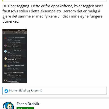
HBT har tagging. Dette er fra oppskriftene, hvor taggen viser
først (dvs stilen i dette eksempelet). Dersom det er mulig å
gjøre det samme er med fylkene vil det i mine øyne fungere
utmerket.
R
MortenSickel
og
Jørgen O
e
a
k
Espen Breivik
s