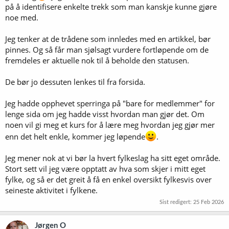
på å identifisere enkelte trekk som man kanskje kunne gjøre
gjort) er en slik enkel oppgave. Jeg er redd mye er foreldet der, men
ingen grunn for å holde det skjult.
noe med.
Sammenslåing av underforum. Ved opprettelsen av fylkeslag, var
Jeg tenker at de trådene som innledes med en artikkel, bør
det riktig å lage disse. Vi kan trolig samle disse i en felles gruppe. Det
pinnes. Og så får man sjølsagt vurdere fortløpende om de
er bare positivt at fylkene ser hverandres aktiviteter.
fremdeles er aktuelle nok til å beholde den statusen.
Gjennomgå pinned tråder for å se om de fortjener en plass i solen.
Vi bør også vurdere om nye tråder skal pinnes.
De bør jo dessuten lenkes til fra forsida.
Samleside for de ‘viktigste’ trådene. Det er allerede laget, men er ikke
Jeg hadde opphevet sperringa på "bare for medlemmer" for
nødvendigvis lett å finne
lenge sida om jeg hadde visst hvordan man gjør det. Om
noen vil gi meg et kurs for å lære meg hvordan jeg gjør mer
Vi har ikke mange moderatorer og mangler flere personer i it-
kommiteen. Dersom noen føler et kall, kan de sende en ‘søknad’ til
enn det helt enkle, kommer jeg løpende
.
styret.
Jeg mener nok at vi bør la hvert fylkeslag ha sitt eget område.
Stort sett vil jeg være opptatt av hva som skjer i mitt eget
fylke, og så er det greit å få en enkel oversikt fylkesvis over
seineste aktivitet i fylkene.
Sist redigert:
25 Feb 2026
Jørgen O