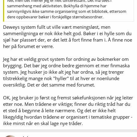
Nei, men det mener jeg er helt uinteressant. Det må sees i
sammenheng med aktiviteten. Bokhylla di hjemme har
sannsynligvis ikke samme organisering som et bibliotek, ettersom
dere oppbevarer bøker i forskjellige størrelsesordner.
Deweys system fullt ut ville vært meningsløst, men
sammenligninga er nok ikke helt god. Bøker i ei hylle som du
sjøl har plassert der, er det lett å fort finne fram i. Å finne noe
her på forumet er verre.
Jeg har et veldig grovt system for ordning av bokmerker om
brygging. Det bør jeg ordne bedre gjennom et mer finmaska
system. Jeg husker jo ikke alt jeg har ordna, så jeg trenger
tilstrekkelig mange nok "hyller" til at hver er noenlunde
oversiktlig. Det er det samme med forumet.
OK, jeg bruker jo først og fremst søkefunksjonen når jeg leiter
etter noe. Men trådene er viktige; finner du riktig tråd har du
et sted å begynne å leite nærmere. Og det er ikke helt
likegyldig hvordan trådene er organisert i tematiske grupper -
ikke minst når en skal lage nye tråder.