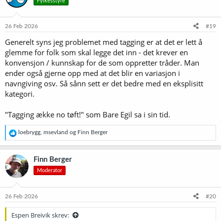
Fylkesstyre
j
o
n
e
26 Feb 2026
#19
r
Generelt syns jeg problemet med tagging er at det er lett å
:
glemme for folk som skal legge det inn - det krever en
konvensjon / kunnskap for de som oppretter tråder. Man
ender også gjerne opp med at det blir en variasjon i
navngiving osv. Så sånn sett er det bedre med en eksplisitt
kategori.
"Tagging ække no tøft!" som Bare Egil sa i sin tid.
R
loebrygg
,
msevland
og
Finn Berger
e
a
k
Finn Berger
s
Moderator
j
o
n
e
26 Feb 2026
#20
r
:
Espen Breivik skrev: