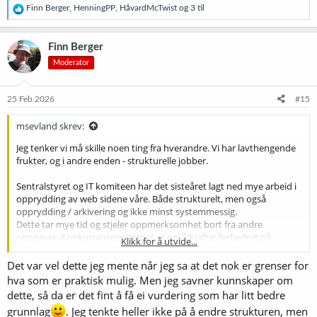
R
Finn Berger
,
HenningPP
,
HåvardMcTwist
og 3 til
e
a
k
Finn Berger
s
Moderator
j
o
n
e
25 Feb 2026
#15
r
:
msevland skrev:
Jeg tenker vi må skille noen ting fra hverandre. Vi har lavthengende
frukter, og i andre enden - strukturelle jobber.
Sentralstyret og IT komiteen har det sisteåret lagt ned mye arbeid i
opprydding av web sidene våre. Både strukturelt, men også
opprydding / arkivering og ikke minst systemmessig.
Dette tar mye tid og stjeler oppmerksomhet bort fra andre
oppgaver. Konkurransesystemet er også kraftig forbedret på
Klikk for å utvide...
arrangørsiden.
Av denne enkle grunn vil jeg ikke anbefale en strukturell
Det var vel dette jeg mente når jeg sa at det nok er grenser for
gjennomgang og endringer.
hva som er praktisk mulig. Men jeg savner kunnskaper om
dette, så da er det fint å få ei vurdering som har litt bedre
På den annen side er det ting våre moderatorer kan utføre.
grunnlag
. Jeg tenkte heller ikke på å endre strukturen, men
Åpne det veldig gamle lukkede området (trodde det allerede var