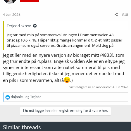
o
n
e
4 Jun 2026
#18
r
:
Terjedd skrev:
Jeg tar med min på sommeravslutningen i Drammensveien 43
onsdag 10.6 kl 18. Håper riktig mange kommer dit. Ølet mitt passer
til pizza - som også serveres. Gratis arrangement. Meld deg på.
Jeg stiller med en nyere versjon av bidraget mitt (4833), som
jeg trur endte på 4.plass. Engelsk Golden Ale er en øltype jeg
synes er interessant som alternativt sommerøl til pils med
tilliggende herligheter. (Ikke at jeg mener det er noe feil med
en pils i sommervarmen, altså
.)
Sist redigert av en moderator:
4 Jun 2026
R
dojonieu
og
Terjedd
e
a
k
Du må logge inn eller registrere deg for å svare her.
s
j
o
Similar threads
n