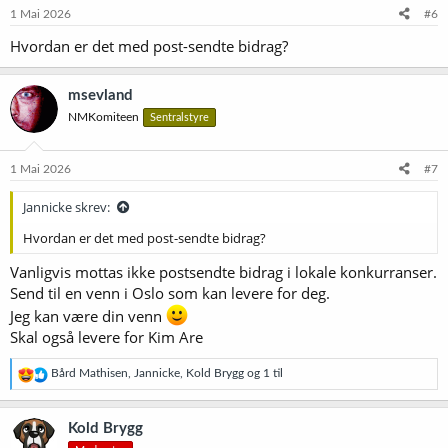
e
1 Mai 2026
#6
r
Hvordan er det med post-sendte bidrag?
:
msevland
NMKomiteen
Sentralstyre
1 Mai 2026
#7
Jannicke skrev:
Hvordan er det med post-sendte bidrag?
Vanligvis mottas ikke postsendte bidrag i lokale konkurranser.
Send til en venn i Oslo som kan levere for deg.
Jeg kan være din venn
Skal også levere for Kim Are
R
Bård Mathisen
,
Jannicke
,
Kold Brygg
og 1 til
e
a
k
Kold Brygg
s