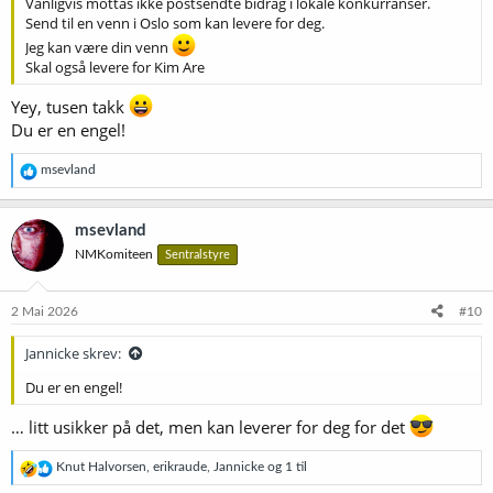
Vanligvis mottas ikke postsendte bidrag i lokale konkurranser.
Send til en venn i Oslo som kan levere for deg.
Jeg kan være din venn
Skal også levere for Kim Are
Yey, tusen takk
Du er en engel!
R
msevland
e
a
k
msevland
s
NMKomiteen
Sentralstyre
j
o
n
e
2 Mai 2026
#10
r
:
Jannicke skrev:
Du er en engel!
… litt usikker på det, men kan leverer for deg for det
R
Knut Halvorsen
,
erikraude
,
Jannicke
og 1 til
e