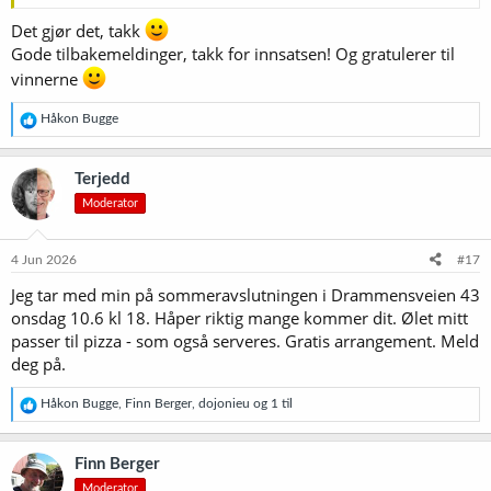
Det gjør det, takk
Gode tilbakemeldinger, takk for innsatsen! Og gratulerer til
vinnerne
R
Håkon Bugge
e
a
k
Terjedd
s
Moderator
j
o
n
e
4 Jun 2026
#17
r
Jeg tar med min på sommeravslutningen i Drammensveien 43
:
onsdag 10.6 kl 18. Håper riktig mange kommer dit. Ølet mitt
passer til pizza - som også serveres. Gratis arrangement. Meld
deg på.
R
Håkon Bugge
,
Finn Berger
,
dojonieu
og 1 til
e
a
k
Finn Berger
s
Moderator
j