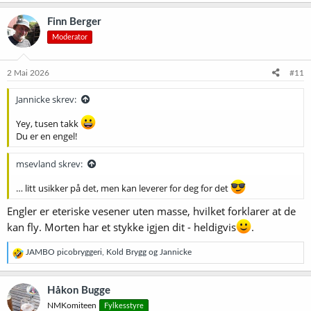
a
k
Finn Berger
s
Moderator
j
o
n
e
2 Mai 2026
#11
r
:
Jannicke skrev:
Yey, tusen takk
Du er en engel!
msevland skrev:
… litt usikker på det, men kan leverer for deg for det
Engler er eteriske vesener uten masse, hvilket forklarer at de
kan fly. Morten har et stykke igjen dit - heldigvis
.
R
JAMBO picobryggeri
,
Kold Brygg
og
Jannicke
e
a
k
Håkon Bugge
s
NMKomiteen
Fylkesstyre
j