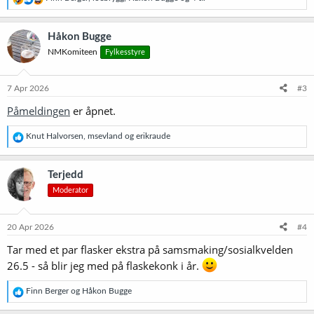
e
a
k
Håkon Bugge
s
NMKomiteen
Fylkesstyre
j
o
n
e
7 Apr 2026
#3
r
Påmeldingen
er åpnet.
:
R
Knut Halvorsen
,
msevland
og
erikraude
e
a
k
Terjedd
s
Moderator
j
o
n
e
20 Apr 2026
#4
r
Tar med et par flasker ekstra på samsmaking/sosialkvelden
:
26.5 - så blir jeg med på flaskekonk i år.
R
Finn Berger
og
Håkon Bugge
e
a