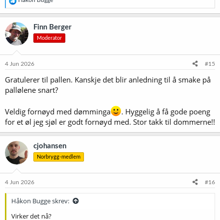
Håkon Bugge
e
a
k
Finn Berger
s
Moderator
j
o
n
e
4 Jun 2026
#15
r
Gratulerer til pallen. Kanskje det blir anledning til å smake på
:
pallølene snart?
Veldig fornøyd med dømminga
. Hyggelig å få gode poeng
for et øl jeg sjøl er godt fornøyd med. Stor takk til dommerne!!
cjohansen
Norbrygg-medlem
4 Jun 2026
#16
Håkon Bugge skrev:
Virker det nå?