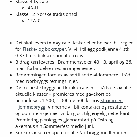
Klasse 4 Lys ale
4A-H
Klasse 12 Norske tradisjonsøl
12A-C
Det skal levers to nøytrale flasker eller bokser iht. regler
for
Flaske- og bokstyper
. Vi vil i tillegg godkjenne 4 stk.
0.33 liters bokser som alternativ.
Bidrag kan leveres i Drammensveien 43 13. april og 26.
mai i forbindelse med arrangementer.
Bedømmingen foretas av sertifiserte øldommere i tråd
med Norbryggs retningslinjer.
De tre beste bryggene i konkurransen – på tvers av alle
aktuelle klasser – premieres med gavekort på
henholdsvis 1.500, 1.000 og 500 kr hos
Strømmen
Hjemmebrygg
. Vinnerne vil bli kontaktet og resultater
og dommerskjemaer vil bli gjort tilgjengelig i etterkant.
Premiering planlegges gjennomført på Oslo og
Akershus sin Sommerfest medio juni.
Konkurransen er åpen for alle Norbrygg-medlemmer