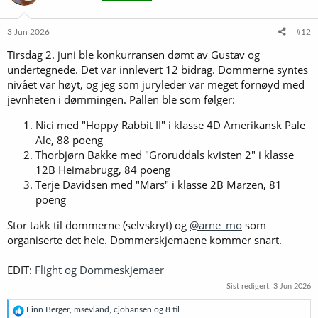
o
n
e
3 Jun 2026
#12
r
Tirsdag 2. juni ble konkurransen dømt av Gustav og
:
undertegnede. Det var innlevert 12 bidrag. Dommerne syntes
nivået var høyt, og jeg som juryleder var meget fornøyd med
jevnheten i dømmingen. Pallen ble som følger:
Nici med "Hoppy Rabbit II" i klasse 4D Amerikansk Pale
Ale, 88 poeng
Thorbjørn Bakke med "Groruddals kvisten 2" i klasse
12B Heimabrugg, 84 poeng
Terje Davidsen med "Mars" i klasse 2B Märzen, 81
poeng
Stor takk til dommerne (selvskryt) og
@arne_mo
som
organiserte det hele. Dommerskjemaene kommer snart.
EDIT:
Flight og Dommeskjemaer
Sist redigert:
3 Jun 2026
R
Finn Berger
,
msevland
,
cjohansen
og 8 til