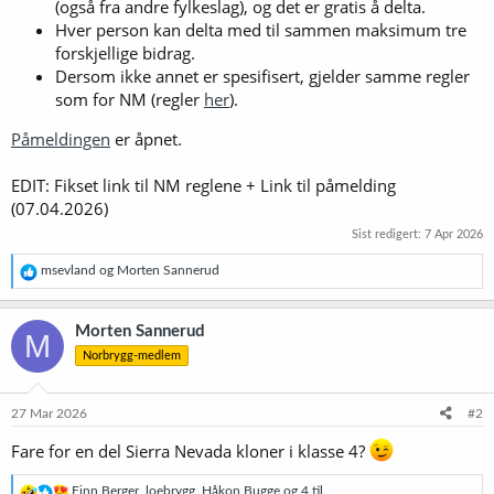
(også fra andre fylkeslag), og det er gratis å delta.
Hver person kan delta med til sammen maksimum tre
forskjellige bidrag.
Dersom ikke annet er spesifisert, gjelder samme regler
som for NM (regler
her
).
Påmeldingen
er åpnet.
EDIT: Fikset link til NM reglene + Link til påmelding
(07.04.2026)
Sist redigert:
7 Apr 2026
R
msevland
og
Morten Sannerud
e
a
k
Morten Sannerud
M
s
Norbrygg-medlem
j
o
n
e
27 Mar 2026
#2
r
:
Fare for en del Sierra Nevada kloner i klasse 4?
R
Finn Berger
,
loebrygg
,
Håkon Bugge
og 4 til