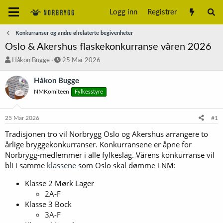
Logg inn
Registrer
Konkurranser og andre ølrelaterte begivenheter
Oslo & Akershus flaskekonkurranse våren 2026
T
S
Håkon Bugge
25 Mar 2026
r
t
å
a
Håkon Bugge
d
r
NMKomiteen
Fylkesstyre
s
t
t
d
a
a
25 Mar 2026
#1
r
t
t
o
Tradisjonen tro vil Norbrygg Oslo og Akershus arrangere to
e
årlige bryggekonkurranser. Konkurransene er åpne for
r
Norbrygg-medlemmer i alle fylkeslag. Vårens konkurranse vil
bli i samme
klassene
som Oslo skal dømme i NM:
Klasse 2 Mørk Lager
2A-F
Klasse 3 Bock
3A-F