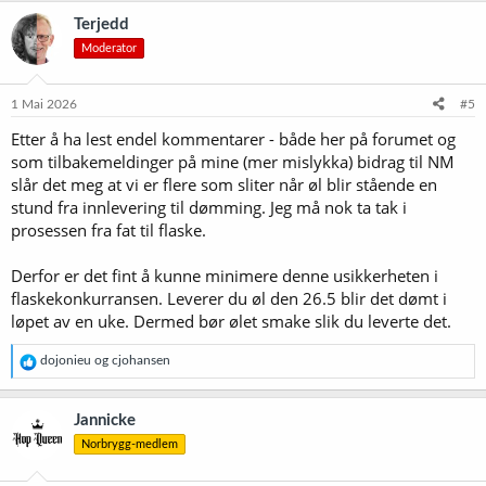
k
Terjedd
s
Moderator
j
o
n
e
1 Mai 2026
#5
r
Etter å ha lest endel kommentarer - både her på forumet og
:
som tilbakemeldinger på mine (mer mislykka) bidrag til NM
slår det meg at vi er flere som sliter når øl blir stående en
stund fra innlevering til dømming. Jeg må nok ta tak i
prosessen fra fat til flaske.
Derfor er det fint å kunne minimere denne usikkerheten i
flaskekonkurransen. Leverer du øl den 26.5 blir det dømt i
løpet av en uke. Dermed bør ølet smake slik du leverte det.
R
dojonieu
og
cjohansen
e
a
k
Jannicke
s
Norbrygg-medlem
j
o
n