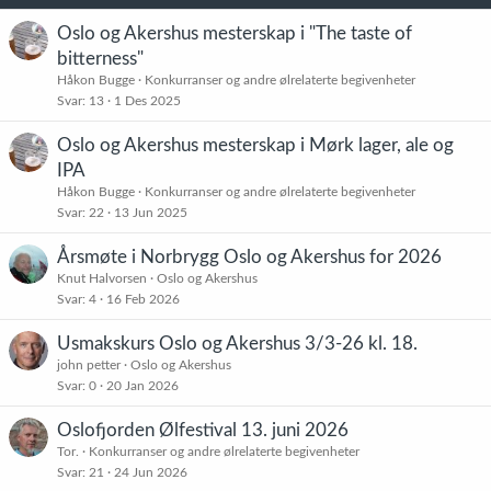
e
r
Oslo og Akershus mesterskap i "The taste of
:
bitterness"
Håkon Bugge
Konkurranser og andre ølrelaterte begivenheter
Svar
13
1 Des 2025
Oslo og Akershus mesterskap i Mørk lager, ale og
IPA
Håkon Bugge
Konkurranser og andre ølrelaterte begivenheter
Svar
22
13 Jun 2025
Årsmøte i Norbrygg Oslo og Akershus for 2026
Knut Halvorsen
Oslo og Akershus
Svar
4
16 Feb 2026
Usmakskurs Oslo og Akershus 3/3-26 kl. 18.
john petter
Oslo og Akershus
Svar
0
20 Jan 2026
Oslofjorden Ølfestival 13. juni 2026
Tor.
Konkurranser og andre ølrelaterte begivenheter
Svar
21
24 Jun 2026