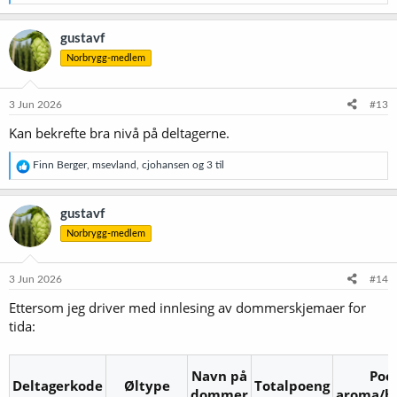
e
a
k
gustavf
s
Norbrygg-medlem
j
o
n
e
3 Jun 2026
#13
r
Kan bekrefte bra nivå på deltagerne.
:
R
Finn Berger
,
msevland
,
cjohansen
og 3 til
e
a
k
gustavf
s
Norbrygg-medlem
j
o
n
e
3 Jun 2026
#14
r
Ettersom jeg driver med innlesing av dommerskjemaer for
:
tida:
Navn på
Poe
Deltagerkode
Øltype
Totalpoeng
dommer
aroma/b