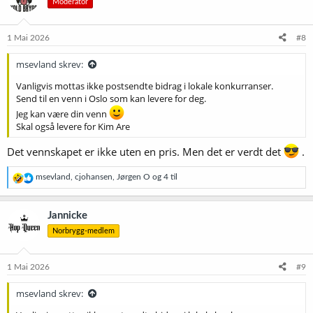
Moderator
j
o
n
e
1 Mai 2026
#8
r
:
msevland skrev:
Vanligvis mottas ikke postsendte bidrag i lokale konkurranser.
Send til en venn i Oslo som kan levere for deg.
Jeg kan være din venn
Skal også levere for Kim Are
Det vennskapet er ikke uten en pris. Men det er verdt det
.
R
msevland
,
cjohansen
,
Jørgen O
og 4 til
e
a
k
Jannicke
s
Norbrygg-medlem
j
o
n
e
1 Mai 2026
#9
r
:
msevland skrev: