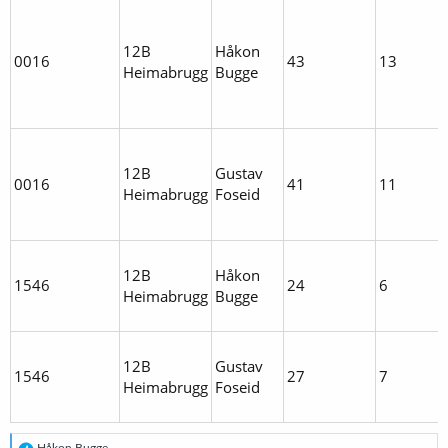
12B
Håkon
0016
43
13
Heimabrugg
Bugge
12B
Gustav
0016
41
11
Heimabrugg
Foseid
12B
Håkon
1546
24
6
Heimabrugg
Bugge
12B
Gustav
1546
27
7
Heimabrugg
Foseid
R