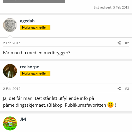
Sist redigert:
5 Feb 2015
agedahl
Norbrygg-medlem
2 Feb 2015
#2
Får man ha med en medbrygger?
realsørpe
Norbrygg-medlem
2 Feb 2015
#3
Ja, det får man. Det står litt utfyllende info på
påmeldingsskjemaet. (Blåkopi Publikumsfavoritten
)
JM