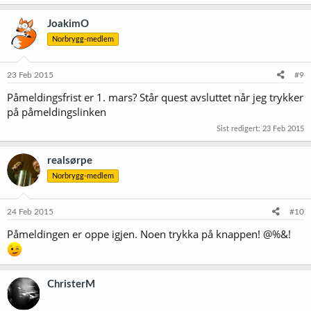
JoakimO
Norbrygg-medlem
23 Feb 2015
#9
Påmeldingsfrist er 1. mars? Står quest avsluttet når jeg trykker
på påmeldingslinken
Sist redigert:
23 Feb 2015
realsørpe
Norbrygg-medlem
24 Feb 2015
#10
Påmeldingen er oppe igjen. Noen trykka på knappen! @%&!
ChristerM