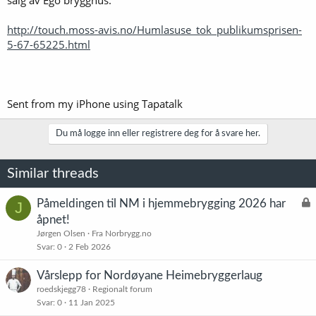
http://touch.moss-avis.no/Humlasuse_tok_publikumsprisen-
5-67-65225.html
Sent from my iPhone using Tapatalk
Du må logge inn eller registrere deg for å svare her.
Similar threads
L
Påmeldingen til NM i hjemmebrygging 2026 har
J
å
åpnet!
s
Jørgen Olsen
Fra Norbrygg.no
t
Svar
0
2 Feb 2026
Vårslepp for Nordøyane Heimebryggerlaug
roedskjegg78
Regionalt forum
Svar
0
11 Jan 2025