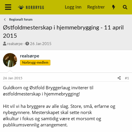
Logg inn
Registrer
Regionalt forum
Østfoldmesterskap i hjemmebrygging - 11 april
2015
T
S
realsørpe
26 Jan 2015
r
t
å
a
realsørpe
d
r
Norbrygg-medlem
s
t
t
d
a
a
26 Jan 2015
#1
r
t
t
o
Guldkorn og Østfold Bryggerlaug inviterer til
e
østfoldmesterskap i hjemmebrygging!
r
Hit vil vi ha bryggere av alle slag. Store, små, erfarne og
nybegynnere. Mesterskapet skal sette norsk
ølkultur i fokus og samtidig være et morsomt og
publikumsvennlig arrangement.