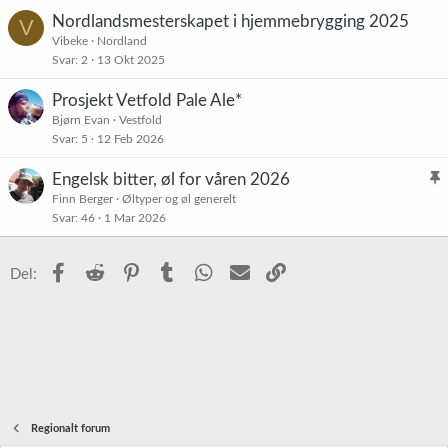
Nordlandsmesterskapet i hjemmebrygging 2025
V
Vibeke
Nordland
Svar
2
13 Okt 2025
Prosjekt Vetfold Pale Ale*
Bjørn Evan
Vestfold
Svar
5
12 Feb 2026
Engelsk bitter, øl for våren 2026
l
Finn Berger
Øltyper og øl generelt
Svar
46
1 Mar 2026
i
s
t
Facebook
Reddit
Pinterest
Tumblr
WhatsApp
E-post
Link
Del:
r
e
t
Regionalt forum