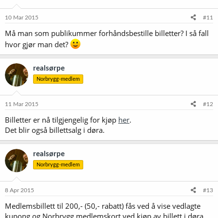
10 Mar 2015
#11
Må man som publikummer forhåndsbestille billetter? I så fall
hvor gjør man det?
realsørpe
Norbrygg-medlem
11 Mar 2015
#12
Billetter er nå tilgjengelig for kjøp
her
.
Det blir også billettsalg i døra.
realsørpe
Norbrygg-medlem
8 Apr 2015
#13
Medlemsbillett til 200,- (50,- rabatt) fås ved å vise vedlagte
kupong og Norbrygg medlemskort ved kjøp av billett i døra.