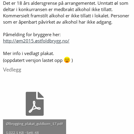
Det er 18 års aldersgrense på arrangementet. Unntatt øl som
deltar i konkurransen er medbrakt alkohol ikke tillatt.
Kommersielt framstilt alkohol er ikke tillatt i lokalet. Personer
som er åpenbart påvirket av alkohol har ikke adgang.
Påmelding for bryggere her:
http://øm2015.østfoldbrygg.no/
Mer info i vedlagt plakat.
(oppdatert versjon lastet opp
)
Vedlegg
Ølbrygging_plakat_guldkorn_17.pdf
1.022,1 KB · Sett: 48