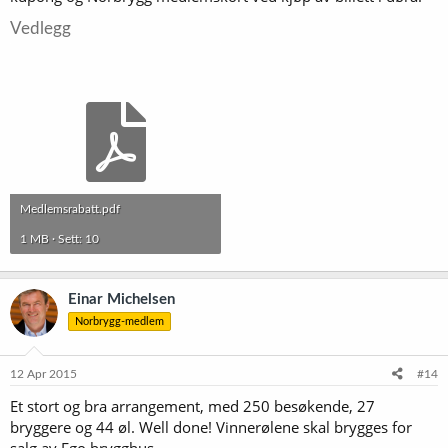
Vedlegg
Medlemsrabatt.pdf
1 MB · Sett: 10
Einar Michelsen
Norbrygg-medlem
12 Apr 2015
#14
Et stort og bra arrangement, med 250 besøkende, 27
bryggere og 44 øl. Well done! Vinnerølene skal brygges for
salg av Ego brygghus.