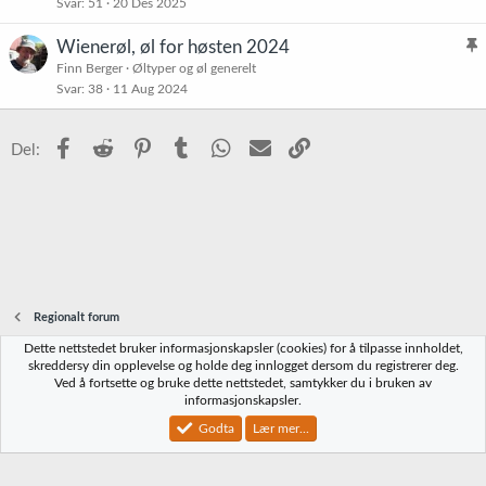
Svar
51
20 Des 2025
i
e
s
t
Wienerøl, øl for høsten 2024
t
l
Finn Berger
Øltyper og øl generelt
r
Svar
38
11 Aug 2024
i
e
s
t
t
Facebook
Reddit
Pinterest
Tumblr
WhatsApp
E-post
Link
Del:
r
e
t
Regionalt forum
Dette nettstedet bruker informasjonskapsler (cookies) for å tilpasse innholdet,
Norbrygg-default
skreddersy din opplevelse og holde deg innlogget dersom du registrerer deg.
Ved å fortsette og bruke dette nettstedet, samtykker du i bruken av
Kontakt oss
Vilkår og regler
Personvernregler
Hjelp
Hjem
R
informasjonskapsler.
S
S
Godta
Lær mer...
®
Community platform by XenForo
© 2010-2023 XenForo Ltd.