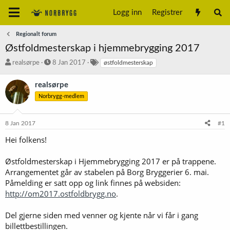
Logg inn
Registrer
Regionalt forum
Østfoldmesterskap i hjemmebrygging 2017
T
S
S
realsørpe
8 Jan 2017
østfoldmesterskap
r
t
t
å
a
i
realsørpe
d
r
k
Norbrygg-medlem
s
t
k
t
d
o
a
a
r
8 Jan 2017
#1
r
t
d
t
o
Hei folkens!
e
r
Østfoldmesterskap i Hjemmebrygging 2017 er på trappene.
Arrangementet går av stabelen på Borg Bryggerier 6. mai.
Påmelding er satt opp og link finnes på websiden:
http://om2017.ostfoldbrygg.no
.
Del gjerne siden med venner og kjente når vi får i gang
billettbestillingen.