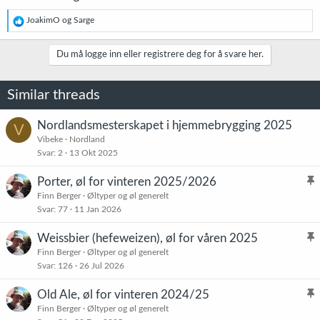
R
JoakimO
og
Sarge
e
a
k
Du må logge inn eller registrere deg for å svare her.
s
j
o
Similar threads
n
e
r
Nordlandsmesterskapet i hjemmebrygging 2025
V
:
Vibeke
Nordland
Svar
2
13 Okt 2025
Porter, øl for vinteren 2025/2026
l
Finn Berger
Øltyper og øl generelt
Svar
77
11 Jan 2026
i
s
Weissbier (hefeweizen), øl for våren 2025
t
l
Finn Berger
Øltyper og øl generelt
r
Svar
126
26 Jul 2026
i
e
s
t
Old Ale, øl for vinteren 2024/25
t
l
Finn Berger
Øltyper og øl generelt
r