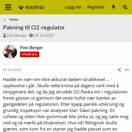
Logg inn
Registrer
Utstyr
Pakning til O2-regulator
T
S
Finn Berger
29 Jul 2021
r
t
å
a
Finn Berger
d
r
Moderator
s
t
t
d
a
a
29 Jul 2021
#1
r
t
t
o
Hadde en nær-om-ikke-akkurat-døden-så-allikevel ... -
e
opplevelse i går. Skulle sette krona på dagens verk med å
r
oksygenere det, og da jeg skrudde O2-flaska inn i regulatoren
freste gassen ut gjennom det vesle hullet nær kanten av
gjengedelen på regulatoren. Etter kjapp panikk-utskruing og
grundig inspeksjon var analysen klar: Gåen pakning. En
rufsete og sliten liten gummisak blei pirka ut, og jeg satte meg
ned og så mørkt på tilværelsen. Hva nå? Riktignok skulle
gjæren, som kom fra en starter jeg hadde passet som en