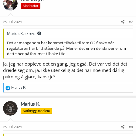
s
Moderator
j
o
n
e
29 Jul 2021
#7
r
:
Marius K. skrev:
Det er mange som har kommet tilbake til tom O2 flaske når
regulatoren har blitt stående på. Mener det er en del skriverier om
dette her på forumet tilbake i tid...
Ja, jeg har opplevd det en gang, jeg også. Det var vel det det
dreide seg om, ja. Ikke utenkelig at det har noe med dårlig
pakning å gjøre, kanskje?
R
Marius K.
e
a
k
Marius K.
s
Norbrygg-medlem
j
o
n
e
29 Jul 2021
#8
r
: