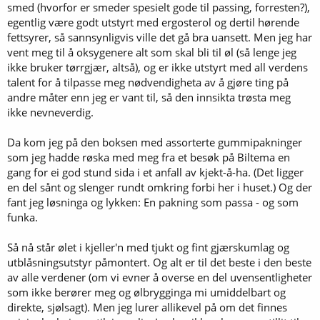
smed (hvorfor er smeder spesielt gode til passing, forresten?),
egentlig være godt utstyrt med ergosterol og dertil hørende
fettsyrer, så sannsynligvis ville det gå bra uansett. Men jeg har
vent meg til å oksygenere alt som skal bli til øl (så lenge jeg
ikke bruker tørrgjær, altså), og er ikke utstyrt med all verdens
talent for å tilpasse meg nødvendigheta av å gjøre ting på
andre måter enn jeg er vant til, så den innsikta trøsta meg
ikke nevneverdig.
Da kom jeg på den boksen med assorterte gummipakninger
som jeg hadde røska med meg fra et besøk på Biltema en
gang for ei god stund sida i et anfall av kjekt-å-ha. (Det ligger
en del sånt og slenger rundt omkring forbi her i huset.) Og der
fant jeg løsninga og lykken: En pakning som passa - og som
funka.
Så nå står ølet i kjeller'n med tjukt og fint gjærskumlag og
utblåsningsutstyr påmontert. Og alt er til det beste i den beste
av alle verdener (om vi evner å overse en del uvensentligheter
som ikke berører meg og ølbrygginga mi umiddelbart og
direkte, sjølsagt). Men jeg lurer allikevel på om det finnes