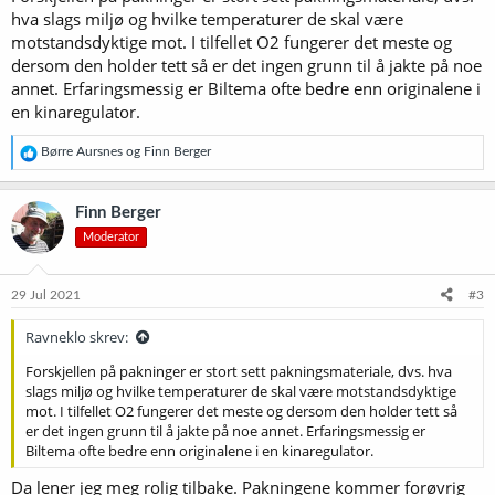
fettsyrer, så sannsynligvis ville det gå bra uansett. Men jeg har vent
hva slags miljø og hvilke temperaturer de skal være
meg til å oksygenere alt som skal bli til øl (så lenge jeg ikke bruker
motstandsdyktige mot. I tilfellet O2 fungerer det meste og
tørrgjær, altså), og er ikke utstyrt med all verdens talent for å
dersom den holder tett så er det ingen grunn til å jakte på noe
tilpasse meg nødvendigheta av å gjøre ting på andre måter enn jeg
annet. Erfaringsmessig er Biltema ofte bedre enn originalene i
er vant til, så den innsikta trøsta meg ikke nevneverdig.
en kinaregulator.
Da kom jeg på den boksen med assorterte gummipakninger som
jeg hadde røska med meg fra et besøk på Biltema en gang for ei god
R
Børre Aursnes
og
Finn Berger
stund sida i et anfall av kjekt-å-ha. (Det ligger en del sånt og slenger
e
a
rundt omkring forbi her i huset.) Og der fant jeg løsninga og lykken:
k
En pakning som passa - og som funka.
Finn Berger
s
Moderator
j
Så nå står ølet i kjeller'n med tjukt og fint gjærskumlag og
o
utblåsningsutstyr påmontert. Og alt er til det beste i den beste av
n
alle verdener (om vi evner å overse en del uvensentligheter som
e
29 Jul 2021
#3
ikke berører meg og ølbrygginga mi umiddelbart og direkte,
r
selvfølgelig). Men jeg lurer allikevel på om det finnes
:
Ravneklo skrev:
originalpakninger tilgjengelig. Jeg har ikke ubegrensa tillit til
løsninger funnet i en eske fra Biltema.
Forskjellen på pakninger er stort sett pakningsmateriale, dvs. hva
slags miljø og hvilke temperaturer de skal være motstandsdyktige
mot. I tilfellet O2 fungerer det meste og dersom den holder tett så
er det ingen grunn til å jakte på noe annet. Erfaringsmessig er
Biltema ofte bedre enn originalene i en kinaregulator.
Da lener jeg meg rolig tilbake. Pakningene kommer forøvrig