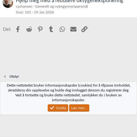
Hjelp meg med å redusere oksygeneksponering
cjohansen
Generelt og nybegynnerspørsmål
Svar
101
19 Jan 2026
Facebook
Reddit
Pinterest
Tumblr
WhatsApp
E-post
Link
Del:
Utstyr
Dette nettstedet bruker informasjonskapsler (cookies) for å tilpasse innholdet,
Norbrygg-default
skreddersy din opplevelse og holde deg innlogget dersom du registrerer deg.
Ved å fortsette og bruke dette nettstedet, samtykker du i bruken av
Kontakt oss
Vilkår og regler
Personvernregler
Hjelp
Hjem
R
informasjonskapsler.
S
S
Godta
Lær mer...
®
Community platform by XenForo
© 2010-2023 XenForo Ltd.