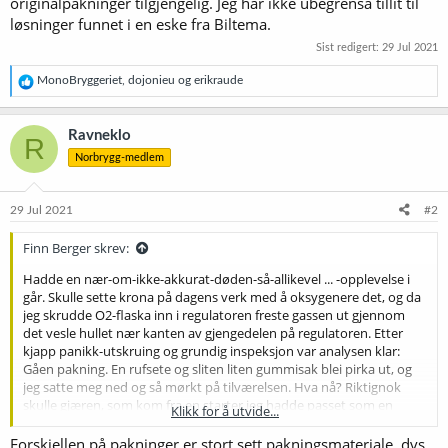
originalpakninger tilgjengelig. Jeg har ikke ubegrensa tillit til
løsninger funnet i en eske fra Biltema.
Sist redigert:
29 Jul 2021
R
MonoBryggeriet
,
dojonieu
og
erikraude
e
a
k
Ravneklo
R
s
Norbrygg-medlem
j
o
n
e
29 Jul 2021
#2
r
:
Finn Berger skrev:
Hadde en nær-om-ikke-akkurat-døden-så-allikevel ... -opplevelse i
går. Skulle sette krona på dagens verk med å oksygenere det, og da
jeg skrudde O2-flaska inn i regulatoren freste gassen ut gjennom
det vesle hullet nær kanten av gjengedelen på regulatoren. Etter
kjapp panikk-utskruing og grundig inspeksjon var analysen klar:
Gåen pakning. En rufsete og sliten liten gummisak blei pirka ut, og
jeg satte meg ned og så mørkt på tilværelsen. Hva nå? Riktignok
skulle gjæren, som kom fra en starter jeg hadde passet som en
Klikk for å utvide...
smed (hvorfor er smeder spesielt gode til passing, forresten?),
egentlig være godt utstyrt med ergosterol og dertil hørende
Forskjellen på pakninger er stort sett pakningsmateriale, dvs.