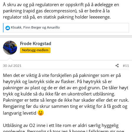
Å skru av og på regulatoren er oppskrift på å ødelegge en
pankning (rapid gas decompression), så er bedre å la
regulator stå på, en statisk pakning holder leeeeenge.
R
Kloakk
,
Finn Berger
og
Amarillo
e
a
k
Frode Krogstad
s
Norbrygg-medlem
j
o
n
e
30 Jul 2021
#11
r
Men det er viktig å vite forskjellen på pakninger som er på
:
høytrykk og lavtrykk side av flasker. På høytrykk så er
pakninger av plast og de er det av en god grunn. De tåler høyt
trykk og kulde så du ikke får en ukontrollert utblåsning.
Pakninger er tette så lenge de ikke har skader eller det er rusk.
Rengjøring før du skrur sammen ting er viktig for å få godt og
langvarig levetid
Utblåsing av O2 inne i ett lite rom er aldri særlig hyggelig
opplevelse. Personlig så tror jeg å hoppe i fallskjerm gir noe