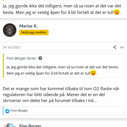
Ja, jeg gjorde ikke det tidligere, men så sa noen at det var det
beste. Men jeg er veldig åpen for å bli fortalt at det er tull
.
Marius K.
Norbrygg-medlem
29 Jul 2021
#6
Finn Berger skrev:
Ja, jeg gjorde ikke det tidligere, men så sa noen at det var det beste.
Men jeg er veldig åpen for å bli fortalt at det er tull
.
Det er mange som har kommet tilbake til tom O2 flaske når
regulatoren har blitt stående på. Mener det er en del
skriverier om dette her på forumet tilbake i tid...
R
Finn Berger
e
a
k
Finn Berger