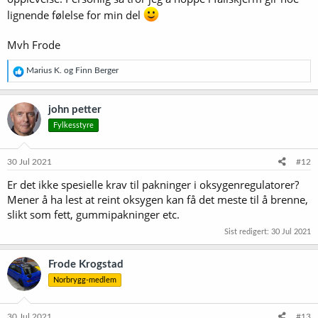
lignende følelse for min del
Mvh Frode
R
Marius K.
og
Finn Berger
e
a
k
john petter
s
Fylkesstyre
j
o
n
e
30 Jul 2021
#12
r
Er det ikke spesielle krav til pakninger i oksygenregulatorer?
:
Mener å ha lest at reint oksygen kan få det meste til å brenne,
slikt som fett, gummipakninger etc.
Sist redigert:
30 Jul 2021
Frode Krogstad
Norbrygg-medlem
30 Jul 2021
#13