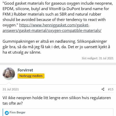
"Good gasket materials for gaseous oxygen include neoprene,
:
EPDM, silicone, butyl and Viton® (a DuPont brand name for
FKM.) Rubber materials such as SBR and natural rubber
should be avoided because of their tendency to react with
oxygen."
https://www.henniggasket.com/gasket-
answers/gasket-material/oxygen-compatible-materials/
Gummipakningen er altså en nødløsning. Silikonpakninger
går bra, så da må jeg få tak i det, da. Det er jo uansett kjekt å
ha et utvalg av sånne.
Sist redigert:
31 Jul 2021
Forvirret
Norbrygg-medlem
31 Jul 2021
#15
Vil ikke neopren holde litt lengre enn silikon hvis regulatoren
tas ofte av?
R
Finn Berger