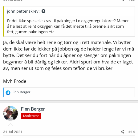
john petter skrev:
Er det ikke spesielle krav til pakninger i oksygenregulatorer? Mener
å ha lest at reint oksygen kan få det meste til å brenne, slikt som
fett, gummipakningen etc.
Ja, de skal være helt rene og tørr og i rett materiale. Vi bytter
dem ikke før de lekker på jobben og de holder lenge før vi må
bytte. Det ser du fort når du åpner og stenger om pakningen
begynner å bli dårlig og lekker. Aldri spurt om hva de er laget
av, men ser ut som og føles som teflon de vi bruker
Mvh Frode
R
Finn Berger
e
a
k
Finn Berger
s
Moderator
j
o
n
e
31 Jul 2021
#14
r