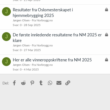
L
Resultater fra Oslomesterskapet i
J
å
hjemmebrygging 2025
s
Jørgen Olsen
Fra Norbrygg.no
t
Svar
0
28 Sep 2025
L
De første innledende resultatene fra NM 2025 er
J
å
klare
s
Jørgen Olsen
Fra Norbrygg.no
t
Svar
0
27 Mar 2025
L
Her er alle vinneroppskriftene fra NM 2025
J
å
Jørgen Olsen
Fra Norbrygg.no
Svar
0
4 Mai 2025
s
t
Facebook
Reddit
Pinterest
Tumblr
WhatsApp
E-post
Link
Del: