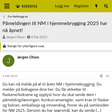
Logg inn
Registrer
Fra Norbrygg.no
Påmeldingen til NM i hjemmebrygging 2025 har
nå åpnet!
T
S
Jørgen Olsen
4 Feb 2025
r
t
å
a
Stengt for ytterligere svar.
d
r
s
t
Jørgen Olsen
J
t
d
a
a
r
t
t
o
4 Feb 2025
#1
e
r
Du kan nå melde på øl til årets NM i hjemmebrygging. Du
melder på bidragene dine her. Du får etiketter til
flaskene/boksene og opplyst hvor du skal sende dem i
påmeldingsløsningen. Konkurranseregler, samt krav til flasker
og bokser, emballasje og innsending, finner du på samlesiden
for NM 2025. Dersom du har spørsmål, kan du sende […]