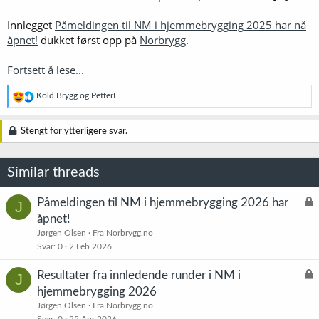
Innlegget
Påmeldingen til NM i hjemmebrygging 2025 har nå
åpnet!
dukket først opp på
Norbrygg
.
Fortsett å lese...
R
Kold Brygg
og
PetterL
e
a
k
Stengt for ytterligere svar.
s
j
o
Similar threads
n
e
r
L
Påmeldingen til NM i hjemmebrygging 2026 har
J
:
å
åpnet!
s
Jørgen Olsen
Fra Norbrygg.no
t
Svar
0
2 Feb 2026
L
Resultater fra innledende runder i NM i
J
å
hjemmebrygging 2026
s
Jørgen Olsen
Fra Norbrygg.no
t
Svar
0
25 Apr 2026