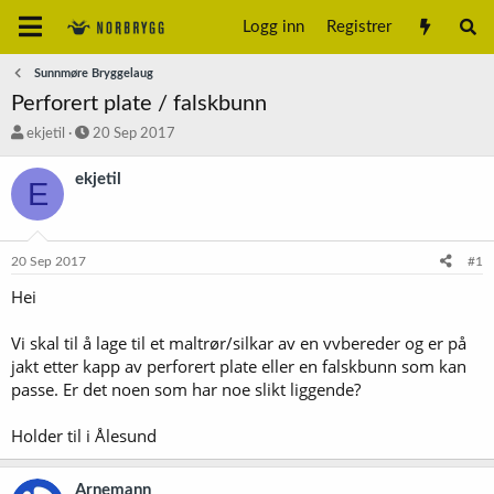
Logg inn
Registrer
Sunnmøre Bryggelaug
Perforert plate / falskbunn
T
S
ekjetil
20 Sep 2017
r
t
å
a
ekjetil
E
d
r
s
t
t
d
a
a
20 Sep 2017
#1
r
t
t
o
Hei
e
r
Vi skal til å lage til et maltrør/silkar av en vvbereder og er på
jakt etter kapp av perforert plate eller en falskbunn som kan
passe. Er det noen som har noe slikt liggende?
Holder til i Ålesund
Arnemann