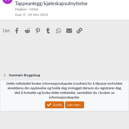
Tappeanlegg/kjøleskapsutnyttelse
Haakon
Utstyr
Svar
0
24 Nov 2025
Facebook
Reddit
Pinterest
Tumblr
WhatsApp
E-post
Link
Del:
Sunnmøre Bryggelaug
Dette nettstedet bruker informasjonskapsler (cookies) for å tilpasse innholdet,
Norbrygg-default
skreddersy din opplevelse og holde deg innlogget dersom du registrerer deg.
Ved å fortsette og bruke dette nettstedet, samtykker du i bruken av
Kontakt oss
Vilkår og regler
Personvernregler
Hjelp
Hjem
R
informasjonskapsler.
S
S
Godta
Lær mer...
®
Community platform by XenForo
© 2010-2023 XenForo Ltd.