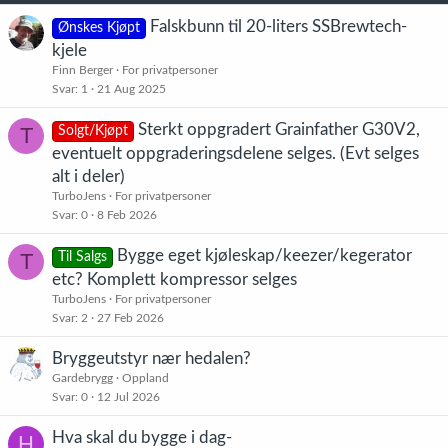
Falskbunn til 20-liters SSBrewtech-
Ønskes Kjøpt
kjele
Finn Berger
For privatpersoner
Svar
1
21 Aug 2025
Sterkt oppgradert Grainfather G30V2,
T
Solgt/Kjøpt
eventuelt oppgraderingsdelene selges. (Evt selges
alt i deler)
TurboJens
For privatpersoner
Svar
0
8 Feb 2026
Bygge eget kjøleskap/keezer/kegerator
T
Til Salgs
etc? Komplett kompressor selges
TurboJens
For privatpersoner
Svar
2
27 Feb 2026
Bryggeutstyr nær hedalen?
Gardebrygg
Oppland
Svar
0
12 Jul 2026
Hva skal du bygge i dag-
H