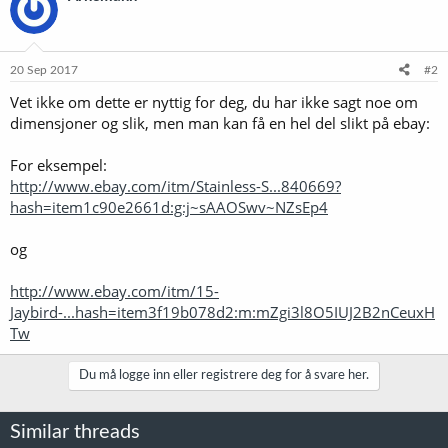
20 Sep 2017
#2
Vet ikke om dette er nyttig for deg, du har ikke sagt noe om
dimensjoner og slik, men man kan få en hel del slikt på ebay:
For eksempel:
http://www.ebay.com/itm/Stainless-S...840669?
hash=item1c90e2661d:g:j~sAAOSwv~NZsEp4
og
http://www.ebay.com/itm/15-
Jaybird-...hash=item3f19b078d2:m:mZgi3l8O5IUJ2B2nCeuxH
Tw
Du må logge inn eller registrere deg for å svare her.
Similar threads