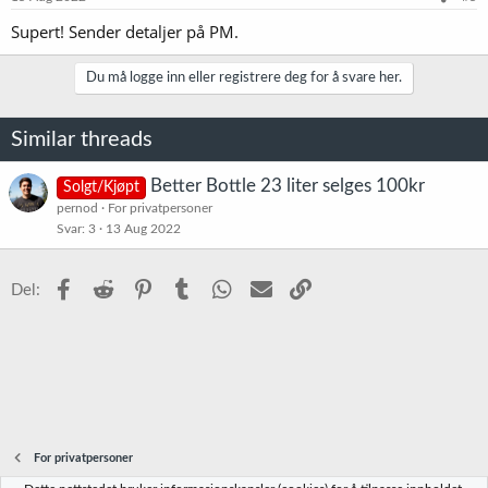
Supert! Sender detaljer på PM.
Du må logge inn eller registrere deg for å svare her.
Similar threads
Better Bottle 23 liter selges 100kr
Solgt/Kjøpt
pernod
For privatpersoner
Svar
3
13 Aug 2022
Facebook
Reddit
Pinterest
Tumblr
WhatsApp
E-post
Link
Del:
For privatpersoner