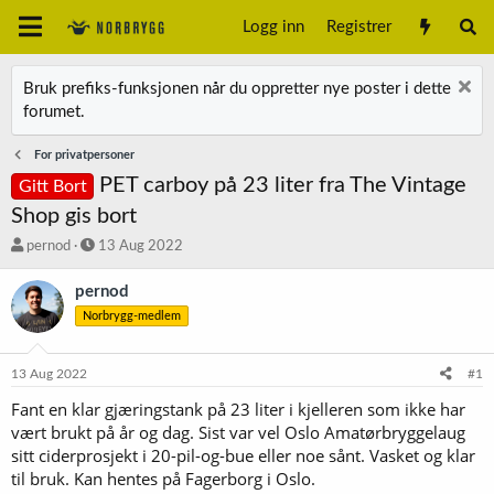
Logg inn
Registrer
Bruk prefiks-funksjonen når du oppretter nye poster i dette
forumet.
For privatpersoner
PET carboy på 23 liter fra The Vintage
Gitt Bort
Shop gis bort
T
S
pernod
13 Aug 2022
r
t
å
a
pernod
d
r
Norbrygg-medlem
s
t
t
d
a
a
13 Aug 2022
#1
r
t
t
o
Fant en klar gjæringstank på 23 liter i kjelleren som ikke har
e
vært brukt på år og dag. Sist var vel Oslo Amatørbryggelaug
r
sitt ciderprosjekt i 20-pil-og-bue eller noe sånt. Vasket og klar
til bruk. Kan hentes på Fagerborg i Oslo.