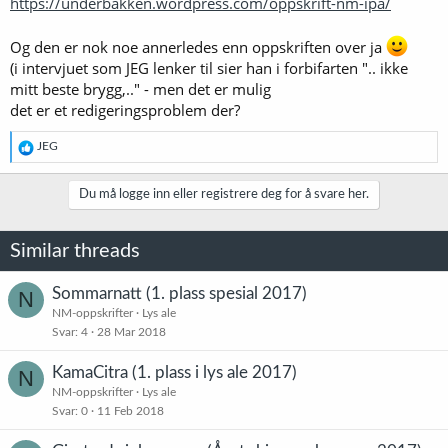
https://underbakken.wordpress.com/oppskrift-nm-ipa/
Og den er nok noe annerledes enn oppskriften over ja
(i intervjuet som JEG lenker til sier han i forbifarten ".. ikke
mitt beste brygg,.." - men det er mulig
det er et redigeringsproblem der?
R
JEG
e
a
k
Du må logge inn eller registrere deg for å svare her.
s
j
o
Similar threads
n
e
r
Sommarnatt (1. plass spesial 2017)
N
:
NM-oppskrifter
Lys ale
Svar
4
28 Mar 2018
KamaCitra (1. plass i lys ale 2017)
N
NM-oppskrifter
Lys ale
Svar
0
11 Feb 2018