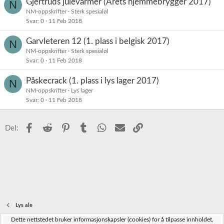
Gjertruds julevarmer (Årets hjemmebrygger 2017)
N
NM-oppskrifter
Sterk spesialøl
Svar
0
11 Feb 2018
Garvleteren 12 (1. plass i belgisk 2017)
N
NM-oppskrifter
Sterk spesialøl
Svar
0
11 Feb 2018
Påskecrack (1. plass i lys lager 2017)
N
NM-oppskrifter
Lys lager
Svar
0
11 Feb 2018
Facebook
Reddit
Pinterest
Tumblr
WhatsApp
E-post
Link
Del:
Lys ale
Dette nettstedet bruker informasjonskapsler (cookies) for å tilpasse innholdet,