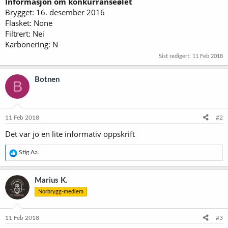
Informasjon om konkurranseølet
Brygget: 16. desember 2016
Flasket: None
Filtrert: Nei
Karbonering: N
Sist redigert:
11 Feb 2018
Botnen
B
11 Feb 2018
#2
Det var jo en lite informativ oppskrift
R
Stig Aa.
e
a
k
Marius K.
s
Norbrygg-medlem
j
o
n
e
11 Feb 2018
#3
r