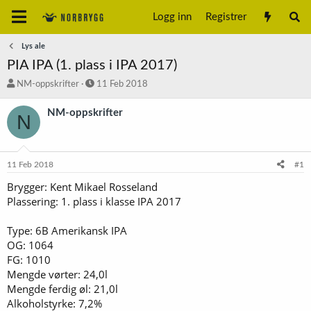
Logg inn
Registrer
Lys ale
PIA IPA (1. plass i IPA 2017)
T
S
NM-oppskrifter
11 Feb 2018
r
t
å
a
NM-oppskrifter
N
d
r
s
t
t
d
a
a
11 Feb 2018
#1
r
t
t
o
Brygger: Kent Mikael Rosseland
e
Plassering: 1. plass i klasse IPA 2017
r
Type: 6B Amerikansk IPA
OG: 1064
FG: 1010
Mengde vørter: 24,0l
Mengde ferdig øl: 21,0l
Alkoholstyrke: 7,2%