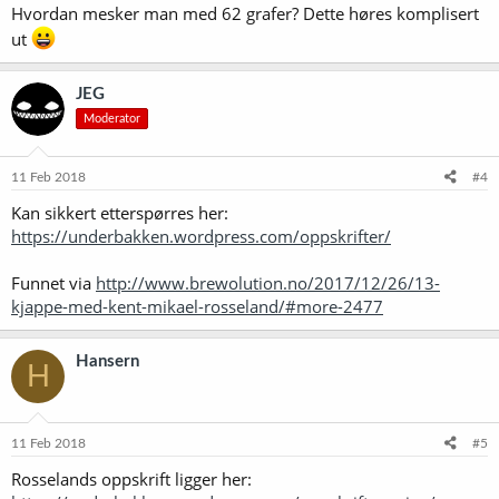
Hvordan mesker man med 62 grafer? Dette høres komplisert
:
ut
JEG
Moderator
11 Feb 2018
#4
Kan sikkert etterspørres her:
https://underbakken.wordpress.com/oppskrifter/
Funnet via
http://www.brewolution.no/2017/12/26/13-
kjappe-med-kent-mikael-rosseland/#more-2477
Hansern
H
11 Feb 2018
#5
Rosselands oppskrift ligger her: