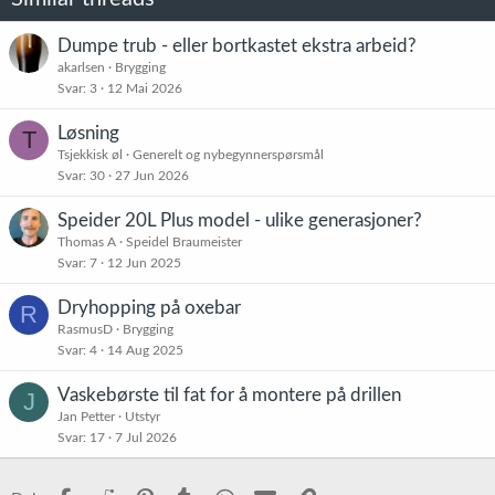
Dumpe trub - eller bortkastet ekstra arbeid?
akarlsen
Brygging
Svar
3
12 Mai 2026
Løsning
T
Tsjekkisk øl
Generelt og nybegynnerspørsmål
Svar
30
27 Jun 2026
Speider 20L Plus model - ulike generasjoner?
Thomas A
Speidel Braumeister
Svar
7
12 Jun 2025
Dryhopping på oxebar
R
RasmusD
Brygging
Svar
4
14 Aug 2025
Vaskebørste til fat for å montere på drillen
J
Jan Petter
Utstyr
Svar
17
7 Jul 2026