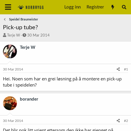
Logg inn
Registrer
Speidel Braumeister
Pick-up tube?
T
S
Terje W
30 Mar 2014
r
t
å
a
Terje W
d
r
s
t
t
d
a
a
30 Mar 2014
#1
r
t
t
o
Hei. Noen som har en grei løsning på å montere en pick-up
e
tube i speidelen?
r
borander
30 Mar 2014
#2
Det blir nok litt vrient ettersom den ikke har gjenget på